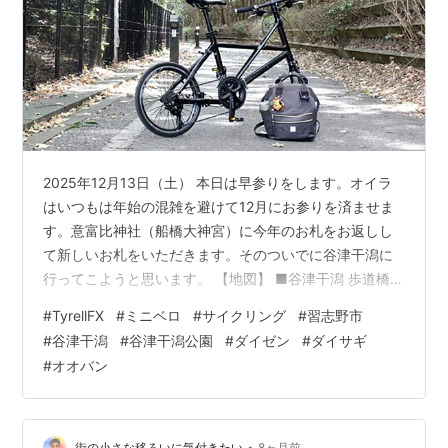
2025年12月13日（土） 本日は早参りをします。オイラ
はいつもは年始の混雑を避けて12月にお参りを済ませま
す。意富比神社（船橋大神宮）に今年のお札をお返しし
て新しいお札をいただきます。そのついでに谷津干潟に
行ってこようと思います。 【地図】 ■谷津干潟 歩道橋の
上から谷津干潟が見渡せます。静謐な水鏡を見ている
#
TyrellFX
#
ミニベロ
#
サイクリング
#
習志野市
と、心の穢れを払い落としてくれそうです。向こうに見
#
谷津干潟
#
谷津干潟公園
#
ダイゼン
#
ダイサギ
えるビル群は津田沼でしょうか。 東京湾岸道路沿いに散
#
オオバン
策道があります。そこには木々で覆われた場所がありま
す。真夏では日が陰って涼しい場所です。交通量の多い
道路沿いですがとても静かで心地よいです。 ■谷津干潟
公園 谷津干潟公園です。「谷津干…
•
街の小さな移ろいに気付きたい
8ヶ月前