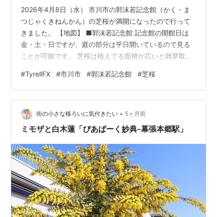
2026年4月8日（水） 市川市の郭沫若記念館（かく・ま
つじゃくきねんかん）の芝桜が満開になったので行って
きました。 【地図】 ■郭沫若記念館 記念館の開館日は
金・土・日ですが、庭の部分は平日開いているので見る
ことが可能です。 芝桜は植えてる面積が広いと雑草取り
が大変ですね。取っても取っても後から生えてくる。 ■
#
TyrellFX
#
市川市
#
郭沫若記念館
#
芝桜
花の種類 ●ダニエルクッション(濃桃) ダニエルクッショ
ンは、芝桜の中で最も花が大輪で、濃いショッキングピ
ンク色が特徴の品種です。 同じ種類かもしれませんが、
•
少し色合いの違うものがありました。 ●スカーレットフ
街の小さな移ろいに気付きたい
5ヶ月前
レーム(赤) 華やかな赤色の小ぶりな芝桜です。 ●モンブ
ミモザと白木蓮「ぴあぱーく妙典-幕張本郷駅」
ランホワイト(白) …