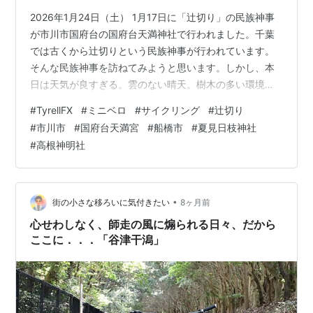
2026年1月24日（土） 1月17日に「辻切り」の民族神事
が市川市国府台の国府台天満神社で行われました。千葉
では古くから辻切りという民族神事が行われています。
そんな民族神事を訪ねてみようと思います。しかし、本
日は天気が良すぎる。雲のない晴天。樹木の多い環境で
は白飛び、黒つぶれが現れやすい。撮影が難しい環境。
#
TyrellFX
#
ミニベロ
#
サイクリング
#
辻切り
【地図】 ●国府台天満宮の四か所の辻切り 集落を「辻切
#
市川市
#
国府台天満宮
#
船橋市
#
夏見日枝神社
り」で囲って悪霊や悪疫（疫病）の侵入を防ぎます。 ■
#
高根神明社
国府台天満宮の辻切り 先週の1月17日にこの神社で「辻
切り」の神事が行われました。この神事は室町時代から
行われていると伝えられています。この神社で四体の藁
の大蛇が作成されて魂を込めら…
•
街の小さな移ろいに気付きたい
8ヶ月前
心せわしなく、師走の風に煽られる日々、だから
ここに．．．「谷津干潟」