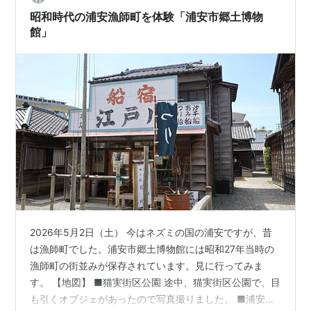
あるのね 赤、ピンク、…
昭和時代の浦安漁師町を体験「浦安市郷土博物
館」
2026年5月2日（土） 今はネズミの国の浦安ですが、昔
は漁師町でした。浦安市郷土博物館には昭和27年当時の
漁師町の街並みが保存されています。見に行ってみま
す。 【地図】 ■猫実街区公園 途中、猫実街区公園で、目
も引くオブジェがあったので写真撮りました。 ■浦安市