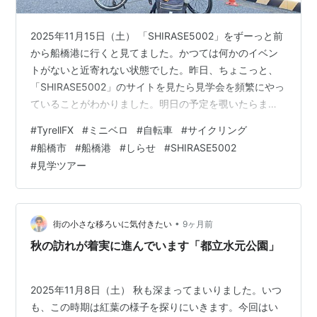
2025年11月15日（土） 「SHIRASE5002」をずーっと前
から船橋港に行くと見てました。かつては何かのイベン
トがないと近寄れない状態でした。昨日、ちょこっと、
「SHIRASE5002」のサイトを見たら見学会を頻繁にやっ
ていることがわかりました。明日の予定を覗いたらま
だ、空きがありました。早速、500円をカード決済して
#
TyrellFX
#
ミニベロ
#
自転車
#
サイクリング
申し込みました。ついに、「SHIRASE5002」に乗船でき
#
船橋市
#
船橋港
#
しらせ
#
SHIRASE5002
る日がきまました。 【地図】 ■SHIRASE 5002 南極観測
#
見学ツアー
船「宗谷」「ふじ」の後継として1982年に就役し、海上
自衛隊の砕氷艦（AGB-5002）として運用されました。
25回の南極航海を行い、そのうち、2…
•
街の小さな移ろいに気付きたい
9ヶ月前
秋の訪れが着実に進んでいます「都立水元公園」