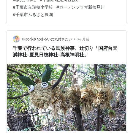
代には「幕張メッセの駐車場」跡地に新球場が建てられ
#
千葉市立瑞穂小学校
#
ガーデンプラザ新検見川
るらしいです。ドーム球場になるかもしれません。 ■検
#
千葉市ふるさと農園
見川神社 本日は節分です。午後からは節分の神事が行わ
れるようなので、午前…
•
街の小さな移ろいに気付きたい
6ヶ月前
千葉で行われている民族神事、辻切り「国府台天
満神社-夏見日枝神社-高根神明社」