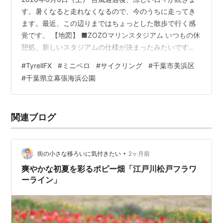
す。暑くなると走れなくなるので、今のうちに走ってき
ます。最近、この辺りまではちょっとした散歩で行く感
覚です。 【地図】 ■ZOZOマリンスタジアム いつもの休
憩処。新しいスタジアムの仕様が決まったみたいです
ね。天候に左右されないドーム型になるらしい。2034年
#
TyrellFX
#
ミニベロ
#
サイクリング
#
千葉市美浜区
頃開業予定です。 ■千葉県立幕張海浜公園 この公園好き
#
千葉県立幕張海浜公園
なんですよね。緑の多いのは確かなんだけど、幕張副都
心の中にあって緑の樹々の静寂とビル群の中で人々が忙
しく働く情景の対比が何かを感じさせます。 ●出会いの
関連ブログ
広場 夏になると噴水が出るみたいです。ニョキッと顔を
出しているビル群が印象的。…
•
街の小さな移ろいに気付きたい
2ヶ月前
爽やかな初夏を彩るポピー畑「江戸川松戸フラワ
ーライン」