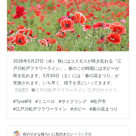
2026年5月27日（水） 秋にはコスモスが咲き乱れる「江
戸川松戸フラワーライン」。春のこの時期にはポピーが
咲き乱れます。5月30日（土）には「春の花まつり」が
実施されます。いち早く、様子を見にいってきます。
【地図】 ■江戸川松戸フラワーライン 江戸川サイクリン
グロードの土手から見た景色。上葛飾橋の下の河原の一
#
TyrellFX
#
ミニベロ
#
サイクリング
#
松戸市
面がポピー畑になっています。 ●一面のポピー畑 11月中
#
江戸川松戸フラワーライン
#
ポピー
#
春の花まつり
旬から12月初旬にかけて種まきが行われました。 ●そよ
風に吹かれてなびくポピーのダンス 河原なので今の時期
は風がなびきます。ポピーの薄い花びらと茎がダンスを
しているように揺れています。 ●いろんな色のポピーが
•
街の小さな移ろいに気付きたい
3ヶ月前