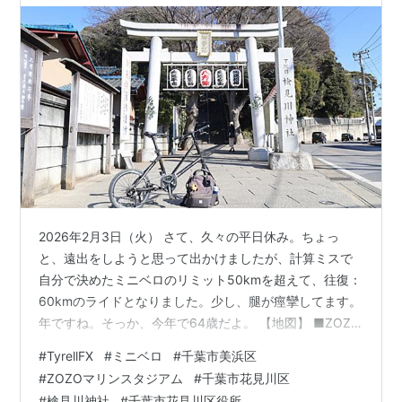
2026年2月3日（火） さて、久々の平日休み。ちょっ
と、遠出をしようと思って出かけましたが、計算ミスで
自分で決めたミニベロのリミット50kmを超えて、往復：
60kmのライドとなりました。少し、腿が痙攣してます。
年ですね。そっか、今年で64歳だよ。 【地図】 ■ZOZO
マリンスタジアム 最初の休憩場所。ここまで一直線に走
#
TyrellFX
#
ミニベロ
#
千葉市美浜区
ってこれます。千葉方面に行くときはいつも最初の休憩
#
ZOZOマリンスタジアム
#
千葉市花見川区
ポイントになります。現在の球場は老朽化のため2030年
#
検見川神社
#
千葉市花見川区役所