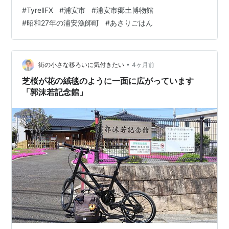
郷土博物館 さて、今日は何個鍵を付けているでしょう
#
TyrellFX
#
浦安市
#
浦安市郷土博物館
か。 最近、日差しが強くなって顔がヒリヒリします。今
#
昭和27年の浦安漁師町
#
あさりごはん
日から日焼け止めを塗ります。日焼け止めは汗で目に入
るとしみます。いろいろ試しましたが、汗が目に入って
もしみにくいのでこれを使っています。 ●屋外展示場
（全景） 浦安の漁師町の風景が再現されています。昭和
•
街の小さな移ろいに気付きたい
4ヶ月前
27年の街並みです。 ●打瀬船（…
芝桜が花の絨毯のように一面に広がっています
「郭沫若記念館」