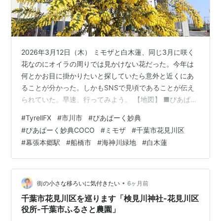
2026年3月12日（木） ミモザと白木蓮、同じ3月に咲く
花なのにオイラの周りでは見かけない花だった。今年は
何とかお目に掛かりたいと探していたら意外と近くにあ
ることが分かった。しかもSNSで見頃であることが伝え
られていた。早速、行ってみよう。 【地図】 ■ぴあぱー
く妙典（ミモザ） 「ぴあぱーく妙典」には開園した当時
#
TyrellFX
#
市川市
#
ぴあぱーく妙典
(2022年)に来たことがあるがその時は野球場、遊戯広
#
ぴあぱーく妙典COCO
#
ミモザ
#
千葉市花見川区
場、BBQ広場などの施設だけだったけれど、昨年、「こ
#
幕張本郷駅
#
船橋市
#
海神川緑地
#
白木蓮
ども地域交流館」が開園していた。 こども地域交流館
（ぴあぱーく妙典COCO）は子供たちの育成のために屋
内運動場、多目的スペース、調理スペース、音楽スペー
スが併設されています。また…
•
街の小さな移ろいに気付きたい
6ヶ月前
千葉市花見川区を巡ります「検見川神社-花見川区
役所-千葉市ふるさと農園」