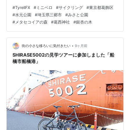
市に属しています。皆さん、こちらから「メタセコイア
#
TyrellFX
#
ミニベロ
#
サイクリング
#
東京都葛飾区
の森」を撮影しているようです。前回来たときは木々が
#
水元公園
#
埼玉県三郷市
#
みさと公園
並んでいるだけで、うっかりすると見逃してしまいそう
#
メタセコイアの森
#
葛西神社
#
銀杏の木
な景色でした。でも、色づいてくるとやっぱり違います
ね。 みさと公園にもたくさんの木々が色づいているので
すが、どうしても対岸の景色が気になります。 こちらは
みさと公園側の景色です。川沿…
•
街の小さな移ろいに気付きたい
9ヶ月前
SHIRASE5002の見学ツアーに参加しました「船
橋市船橋港」