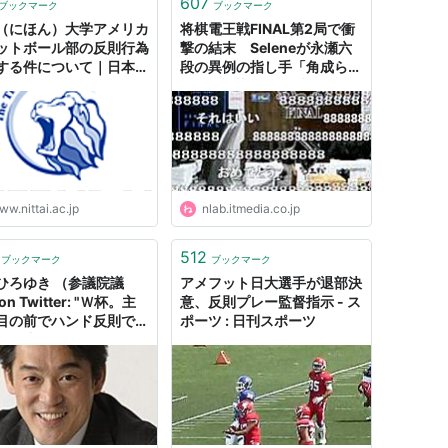
607
ブックマーク
ブックマーク
（にほん）大学アメリカ
将棋電王戦FINAL第2局で衝
ットボール部の反則行為
撃の結末 Seleneが永瀬六
する件について｜日本体
段の異例の指し手「角成ら
学
ず」を認識できず反則負けに
| ねとらぼ
w.nittai.ac.jp
nlab.itmedia.co.jp
512
ブックマーク
ブックマーク
ひろゆき （参議院議
アメフット日大選手が退部決
on Twitter: "Ｗ杯。主
意、反則プレー監督指示 - ス
目の前でハンド反則でシ
ポーツ : 日刊スポーツ
トを止めたコロンビア選
チームを救うための究極
為は一発レッドカード。
は絶対悪、退場も最悪ミ
が、我が身を捨てた執念
為に、あの瞬間に何もせ