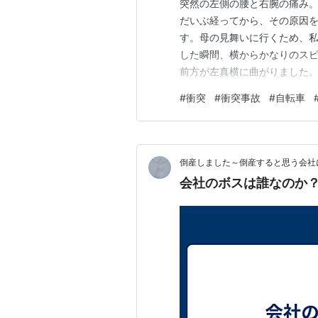
突然の左側の腰と右腕の痛み
だいぶ経ってから、その原因
す。母の見舞いに行くため、
した瞬間、横からかなりのス
前方が左真横に曲がりました
すか！？」と何度も言ってま
#
衝突
#
衝突事故
#
自転車
しまいました。結局、こうい
まるだろうと「大丈夫です」と
倒産しました～倒産すると思う会社
会社のボスは誰なのか