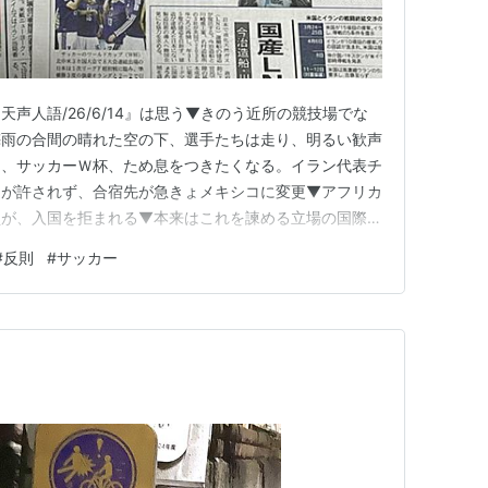
声人語/26/6/14』は思う▼きのう近所の競技場でな
梅雨の合間の晴れた空の下、選手たちは走り、明るい歓声
て、サッカーＷ杯、ため息をつきたくなる。イラン代表チ
りが許されず、合宿先が急きょメキシコに変更▼アフリカ
員が、入国を拒まれる▼本来はこれを諫める立場の国際サ
にもがっくりだ。「人類史上最大のイベントになる」との会
#
反則
#
サッカー
サッカーは面白い。ボールを追うのも面白いし、好きなチ
粋に、それを楽し…