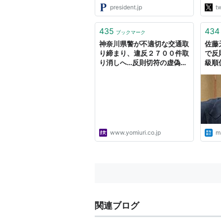
ず、
president.jp
tw
送る
るだ
435
434
治は
ブックマーク
神奈川県警が不適切な交通取
佐藤
り締まり、違反２７００件取
で反
り消しへ…反則切符の虚偽記
級順
載疑いも判明
www.yomiuri.co.jp
ma
関連ブログ