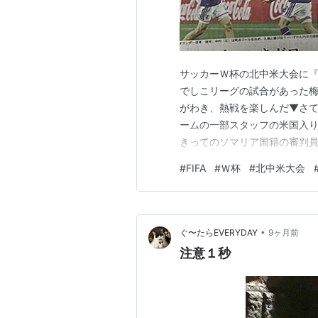
サッカーＷ杯の北中米大会に『天
でしこリーグの試合があった
がわき、熱戦を楽しんだ▼さ
ームの一部スタッフの米国入
きってのソマリア国籍の審判
ッカー連盟（FIFA）の態度
#
FIFA
#
Ｗ杯
#
北中米大会
長の弁には違和感を覚える▼
ームを応援するのも面白い。純
•
ぐ〜たらEVERYDAY
9ヶ月前
注意１秒