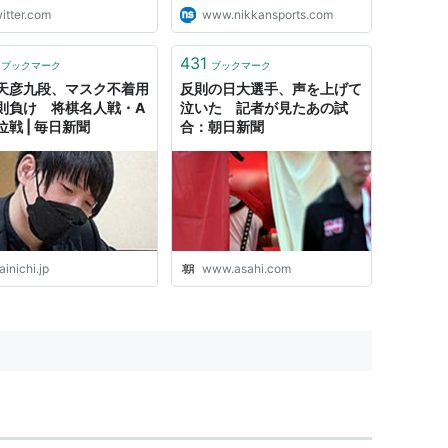
失点承知でシュートを見
itter.com
www.nikkansports.com
だけの国会議員が何人い
ろうかと考えた。安倍政
431
罪深い。"
ブックマーク
ブックマーク
天彦九段、マスク不着用
反則の日大選手、声を上げて
則負け 将棋名人戦・A
泣いた 記者が見たあの試
位戦 | 毎日新聞
合：朝日新聞
inichi.jp
www.asahi.com