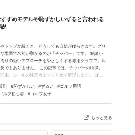
おすすめモデルや恥ずかしいずると言われる
解説
リやトップが続くと、どうしても自信がゆらぎます。グリ
な場面で名前が挙がるのが「チッパー」です。 結論か
ン周りの短いアプローチをやさしくする専用クラブで、ル
反でもありません。 この記事では、チッパーの特徴、
理由、ルールの注意点までまとめて解説します。 ゴル
 グリーン周りのアプローチを簡単にする専用クラブ パ
反則
#
恥ずかしい
#
ずるい
#
ゴルフ用語
持つ特徴 ゴルフクラブのチッパーと通常のウェッジの
ゴルフ初心者
#
ゴルフ女子
しい？ずるいと言われる理…
もっと見る