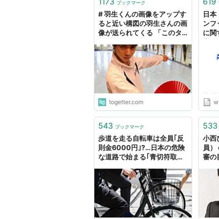
1173
619
ブックマーク
# 羽生くんの画像をアップす
日本
ると近い構図の羽生さんの画
ンフ
像が送られてくる 「このタ
に関
グ反則すぎる(笑)」 -
育大
Togetterまとめ
togetter.com
ww
543
533
ブックマーク
歩道を走る自転車は全員｢反
小西
則金6000円｣?…日本の危険
員） 
な道路で始まる｢青切符取り
審の
締まり｣への最大の懸念 逆
ュー
走､信号無視､｢ながらスマホ｣
手。
とは事故リスクが違う
の行
反則
スだ
の行