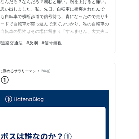
。なんだろ？なんだろ？屈むと痛い。腕を上げると痛い。
を思い出しました。私、先日、自転車に衝突されたんで
私も自転車で横断歩道で信号待ち。青になったので走り出
ピードで自転車が突っ込んで来てぶつかり、私の自転車の
。自転車の男性はその場に留まり「すみません、大丈夫で
したが、右腕の痛みもあり「危ないですよ！？」と咎めて
#
道路交通法
#
反則
#
信号無視
う場合、別に出血してる訳でもないし、そのうち痛みも治
しか答えようがないよね…(;…
•
に勤めるサラリーマン
2年前
？①