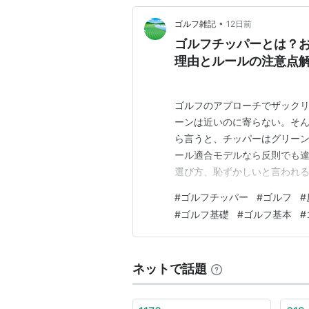
•
ゴルフ雑記
12日前
ゴルフチッパーとは？
理由とルールの注意点
ゴルフのアプローチでザック
ーンは近いのに寄らない。そん
ら言うと、チッパーはグリー
ール適合モデルなら反則でも違
選び方、恥ずかしいと言われる
フチッパーとはどんなクラブ？
#
ゴルフチッパー
#
ゴルフ
#
ターとウェッジの魅力をあわせ
#
ゴルフ基礎
#
ゴルフ基本
#
違い ゴルフチッパーは恥ずか
ネットで話題