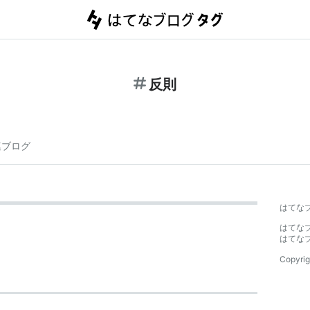
反則
連ブログ
はてな
はてな
はてな
Copyrig