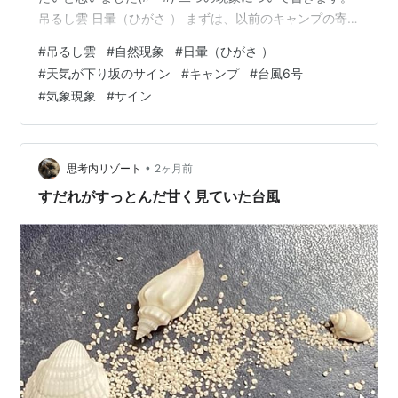
吊るし雲 日暈（ひがさ ） まずは、以前のキャンプの寄
り道の温泉の駐車場で観た雲についてです。 １．吊るし
#
吊るし雲
#
自然現象
#
日暈（ひがさ ）
雲 まるで巨大なUFOが浮いているようで、思わず見入っ
#
天気が下り坂のサイン
#
キャンプ
#
台風6号
てしまうような普段ほとんど観ることがない雲でした！
#
気象現象
#
サイン
↑ 凄い巨大なUFOにも見えますね！ 実はこの雲、「吊る
し雲」という珍しいレンズ雲の一種なんですが、富士山
があるから…という部分も大きいらしいのです。 富士山
のような高い山に強…
•
思考内リゾート
2ヶ月前
すだれがすっとんだ甘く見ていた台風