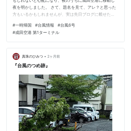
もしれないと心配になり、夜のうちに成田空港に移動し
夜を明かしました。 さて、題名を見て、アレ？と思った
方もいるかもしれませんが、実は先日ブログに載せた水
道橋のカプセルホテル「ナインアワーズ水道橋」、本当
#
一時帰国
#
台風情報
#
台風6号
に泊まるのを楽しみにしていたのですが、チェックイン
#
成田空港 第1ターミナル
はしたものの、結局宿泊はしなかったのです💦 この日
（6/2）東京に到着し、カプセルホテルにチェックイン
し、新大久保で友達と食事をしていた時点ではそれほど
雨が降っていませんでした。 そのため、成田空港への交
•
真珠のひみつ
2ヶ月前
通機関の運行状況が気になったものの、そこま…
『台風のつめ跡』