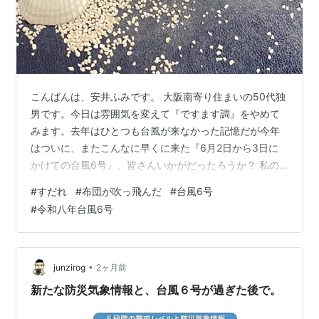
こんばんは、安井ふみです。 大阪南寄り住まいの50代独
男です。今日は雰囲気を変えて『ですます調』をやめて
みます。去年はひとつも台風が来なかった記憶だが今年
はついに、またこんなに早くに来た『6月2日から3日に
かけての台風6号』、皆さんいかがだったろうか？ 私の
ところは2日夜九時ごろにはけっこう風が強く吹いて雨も
#
すだれ
#
布団が吹っ飛んだ
#
台風6号
強く降り、台風が来る前兆をいやでも感じていた。 この
#
令和八年台風6号
時で『最大風速6m/s』。 想像以上の風の吹きようだっ
た。 そして2，3時にはなんとこの二倍の『最大風速
12m/s』になるとのことで私の不安はただただ恐怖しかな
かったものだった。その後。雨戸を閉めた掃き出し窓
•
junzirog
2ヶ月前
（頭位から足元まである大きな窓…
新たな防災気象情報と、台風６号が過ぎた後で。