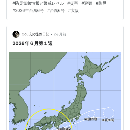
#
防災気象情報と警戒レベル
#
災害
#
避難
#
防災
以外に聞き及んでいる大きな被害はありませんが、私の
#
2026年台風6号
#
台風6号
#
大阪
近所の各所ではいろいろな些細ではありますが、けれど
日常生活には十分に支障が出る被害というのはありまし
た。 ◆大阪市内、市街地などではたいしたことはなかっ
たのかもしれませんが、大阪府下では一時的…
•
Cou氏の徒然日記
2ヶ月前
2026年６月第１週