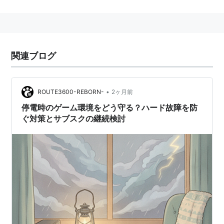
typhoon/news/2011/TC1106/
当初、首都圏を直撃する天気予報であったため比較
的早い時期から注目されていた。
2011年7月20日、0:30に徳島県南部に上陸したあ
関連ブログ
と、進路を大きく変えて南東にすすみ日本から離
れ、その後、太平洋上を北上していった。
•
ROUTE3600-REBORN-
2ヶ月前
2005年(平成17年台風第6号)
停電時のゲーム環境をどう守る？ハード故障を防
ぐ対策とサブスクの継続検討
アジア名 NALGAE(ナルガエ)
日本には接近しなかった。
前後の台風
台風5号
→
台風6号
→
台風7号