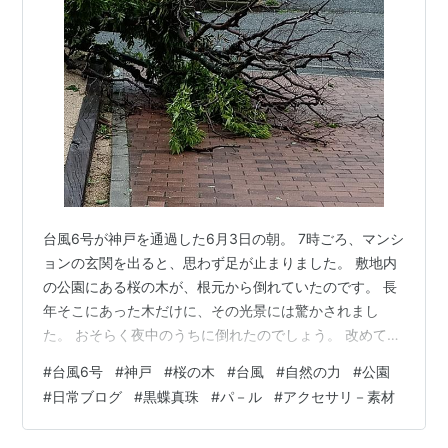
台風6号が神戸を通過した6月3日の朝。 7時ごろ、マンシ
ョンの玄関を出ると、思わず足が止まりました。 敷地内
の公園にある桜の木が、根元から倒れていたのです。 長
年そこにあった木だけに、その光景には驚かされまし
た。 おそらく夜中のうちに倒れたのでしょう。 改めて、
自然の力の恐ろしさを感じます。 普段は穏やかに見える
#
台風6号
#
神戸
#
桜の木
#
台風
#
自然の力
#
公園
木々も、台風の暴風には耐えられなかったようです。 も
#
日常ブログ
#
黒蝶真珠
#
パ－ル
#
アクセサリ－素材
しこれが、子どもたちが公園で遊んでいる昼間だったら
―― そう考えると、ぞっとします。 大きな被害が出なか