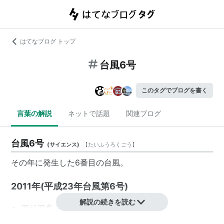
はてなブログ トップ
台風6号
このタグでブログを書く
言葉の解説
ネットで話題
関連ブログ
台風6号
(
サイエンス
)
【
たいふうろくごう
】
その年に発生した6番目の台風。
2011年(平成23年台風第6号)
解説の続きを読む
アジア名 マーゴン (MA-ON)
参考
http://agora.ex.nii.ac.jp/digital-