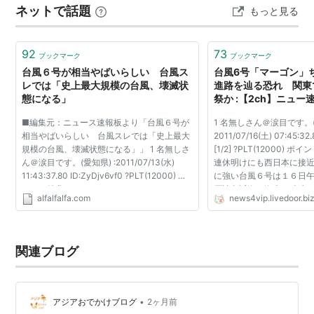
ネットで話題
もっと見る
した。
92
73
ブックマーク
ブックマーク
台風６号が相当やばいらしい 台風ス
台風6号「マーゴン」
レでは「史上最大規模の台風、壊滅状
進路を辿る恐れ 関東
態になる」
祭か :【2ch】ニュ
■編集元：ニュース速報板より「台風６号が
1 名無しさん＠涙目です。
相当やばいらしい 台風スレでは「史上最大
2011/07/16(土) 07:45:32.
規模の台風、壊滅状態になる」」 1 名無しさ
[1/2] ?PLT(12000)
ん＠涙目です。(愛知県) :2011/07/13(水)
連休明けにも西日本に接近
11:43:37.80 ID:ZyDjv6vf0 ?PLT(12000) ポ
に強い台風６号は１６日
イント特典
原諸島近海の海上を時速
alfalfalfa.com
news4vip.livedoor.bi
http://www.jma.go.jp/jp/typh/typh5.html
でいる。気象庁によると
http://www.bioweather.net/chart/pressure.h
０ヘクト・パスカル、中...
tm 週...
関連ブログ
•
アジアおでかけブログ
2ヶ月前