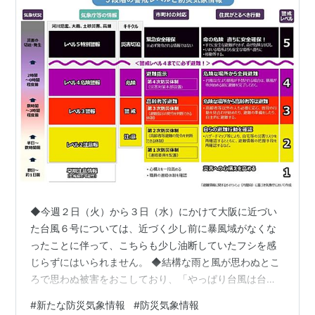
◆今週２日（火）から３日（水）にかけて大阪に近づい
た台風６号については、近づく少し前に暴風域がなくな
ったことに伴って、こちらも少し油断していたフシを感
じらずにはいられません。 ◆結構な雨と風が思わぬとこ
ろで思わぬ被害をおこしており、「やっぱり台風は台風
なんだな」と思い知らされた気がします。 ◆具体的には
#
新たな防災気象情報
#
防災気象情報
大阪で能勢町の国道477号で大きな崩落があったニュース