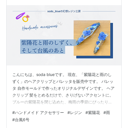
こんにちは、soda blueです。 現在、「紫陽花と雨のし
ずく」のヘアクリップとバレッタを販売中です。 バレッ
タ 自作モールドで作ったオリジナルデザインです。 ヘア
クリップ 髪をとめるだけで、さりげないアクセントに。
ブルーの紫陽花を閉じ込めた、梅雨の季節にぴったりの
アクセサリー。透明感のある雨のしずくをイメージして
#
ハンドメイド アクセサリー
#
レジン
#
紫陽花
#
雨
制作しました。 ヘアクリップは気軽に身につけやすく、
#
台風6号
バレッタは髪をまとめる時のアクセントとしてお使いい