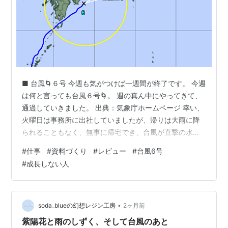
■ 台風🌀６号 今週も気がつけば一週間が終了です。 今週
は何と言っても台風６号🌀。 週の真ん中にやってきて、
通過していきました。 出典：気象庁ホームページ 幸い、
火曜日は事務所に出社していましたが、帰りは大雨に降
られることもなく、無事に帰宅でき、台風が直撃の水曜
日は、在宅勤務で雨風にビビりながらなんとか無事に過
#
仕事
#
資料づくり
#
レビュー
#
台風6号
ごせました。 何なら、ずっとカーテンを締め切って朝か
#
成長しない人
ら晩までPCと向かい合って仕事をしていたので、台風が
過ぎ去って晴れているところも見ないまま夜になってま
した。 ただ、ニュースを見ると、あちらこちらで水害が
発生していたことからも、降水量は大変なことになって
•
soda_blueの幻想レジン工房
2ヶ月前
いたみたいですね…。 台風の爪痕…
紫陽花と雨のしずく、そして台風のあと