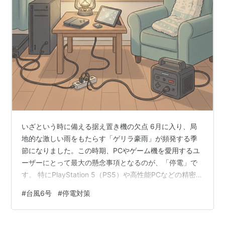
いざという時に備える据え置き機の欠点 6月に入り、局
地的な激しい雨をもたらす「ゲリラ豪雨」が頻発する季
節になりました。この時期、PCやゲーム機を愛用するユ
ーザーにとって最大の懸念事項となるのが、「停電」で
す。 特にPlayStation 5（PS5）や高性能PCなどの精密機
器は、動作中に突然電源が遮断されると、データの破損
#
台風6号
#
停電対策
だけでなく本体そのものの故障を招く恐れがあります。
今回は、先日発生した台風6号での経験を交えつつ、意外
な盲点となる停電のリスクとその対策について整理しま