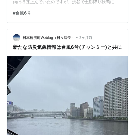
雨はほぼ止んでいたのですが、渋谷で土砂降り状態に。
駅の南口改札口を出た所に、新しくコーヒー店がOPENし
#
台風6号
ていたので、立ち寄って30分ほど時間をつぶしている
と、雨も小降りになってきて、小走りに渋谷ホールのビ
ルに飛び込みました。 短い曲なので30分くらいですが、
•
ピアニストさんに違和感のある和声を指摘され、楽譜を
日本橋濱町Weblog（日々酔亭）
2ヶ月前
直して調整するのに時間を取られ、あわせは10分くら
新たな防災気象情報は台風6号(チャンミー)と共に
い。 まあ、次回もう少し時間かければ…