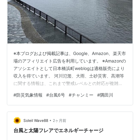
※本ブログおよび掲載記事は、Google、Amazon、楽天市
場のアフィリエイト広告を利用しています。 ※Amazonの
アソシエイトとして日本橋浜町weblogは適格販売により
収入を得ています。 河川氾濫、大雨、土砂災害、高潮等
に関する情報は、これまで警戒レベルとの対応が複雑で
わかりにくいと指摘されていた。それが今回の改善によ
#
防災気象情報
#
台風6号
#
チャンミー
#
隅田川
り、共通の避難情報の５段階の警戒レベルが設定され、
避難の判断がしやすくなった。詳しくは以下のリンクを
参照。 www.jma.go.jp 今回、新しく整理された5段階の
•
警戒レベルは以下の通り。レベル5の時はすでに災害が発
Soleil Wave88
2ヶ月前
生している可能性があり、避難行動を取るのは危険とい
台風と太陽フレアでエネルギーチャージ
うこ…