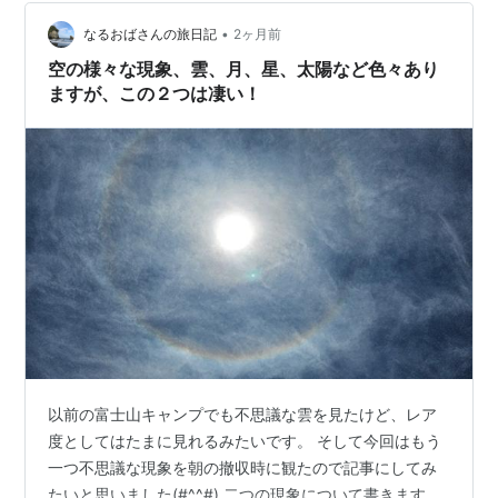
ったことが、何よりでした。 倒れた桜の木は気の毒です
が、人にけががなかったことに感謝しなければなりませ
•
なるおばさんの旅日記
2ヶ月前
ん。 自然の恵みを受けながら…
空の様々な現象、雲、月、星、太陽など色々あり
ますが、この２つは凄い！
以前の富士山キャンプでも不思議な雲を見たけど、レア
度としてはたまに見れるみたいです。 そして今回はもう
一つ不思議な現象を朝の撤収時に観たので記事にしてみ
たいと思いました(#^^#) 二つの現象について書きます。