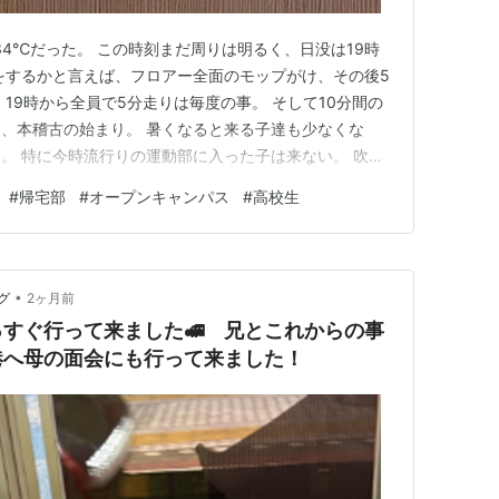
34℃だった。 この時刻まだ周りは明るく、日没は19時
何をするかと言えば、フロアー全面のモップがけ、その後5
19時から全員で5分走りは毎度の事。 そして10分間の
、本稽古の始まり。 暑くなると来る子達も少なくな
。 特に今時流行りの運動部に入った子は来ない。 吹奏
サマーコンサートとかの練習で部活帰りも遅く、稽古時刻
#
帰宅部
#
オープンキャンパス
#
高校生
う「今月一杯休みます」のママからライン。 それでも、
2ちゃ…
•
グ
2ヶ月前
すぐ行って来ました🚅 兄とこれからの事
港へ母の面会にも行って来ました！