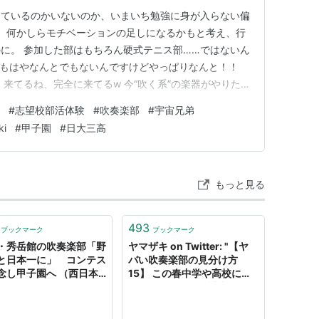
っているのかいないのか、いまいち勉強に身が入らない偏
。 何かしらモチベーションの足しになるかもと考え、行
に。 参加した部はもちろん硬式テニス部……ではないん
まぁもはやなんとでもないんですけどやっぱりなんと！！
来てるね、完全に来てるw 今“吹く系”の楽器がやりた
よ。 スクールガイダンスで興味津々だったもんなー。
#
志望校部活体験
#
吹奏楽部
#
宇宙兄弟
タが吹いてた影響だと思うんですがっw 硬式テニス部
ki
#
甲子園
#
日大三高
1人1つし…
もっと見る
493
ブックマーク
ブックマーク
・秀岳館の吹奏楽部「野
ヤマザキ on Twitter: "【ヤ
と日本一に」 コンテス
バい吹奏楽部の見分け方
念し甲子園へ （西日本
15】 この春中学や高校に入
 - Yahoo!ニュース
る人たちやその保護者のため
に「ヤバい吹奏楽部の見分け
方」というのを 15 個挙げて