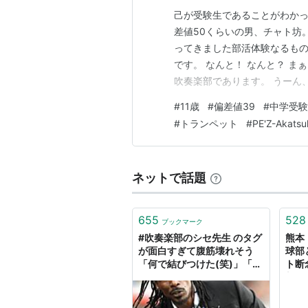
己が受験生であることがわか
差値50くらいの男、チャト坊
ってきました部活体験なるもの
です。 なんと！ なんと？ 
吹奏楽部であります。 うーん、
くてしかたないみたいなんです
#
11歳
#
偏差値39
#
中学受験
たぶん宇宙兄弟で主人公のムッ
#
トランペット
#
PE'Z-Akatsu
も行きたかったんですけどね。 
ネットで話題
655
528
ブックマーク
#吹奏楽部のシセ先生 のタグ
熊本
が面白すぎて腹筋壊れそう
球部
「何で結びつけた(笑)」「も
ト断
うそれにしか見えない」
新聞）