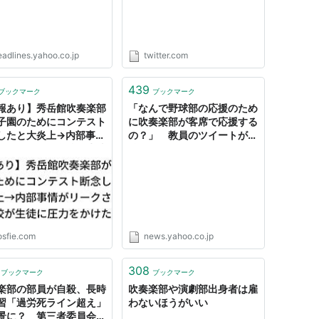
みました。「あんな部活入る
んじゃなかった」「あの吹奏
楽部のせいで音楽嫌いになっ
た」とならないために、ご一
eadlines.yahoo.co.jp
twitter.com
読お願いします。"
439
ブックマーク
ブックマーク
報あり】秀岳館吹奏楽部
「なんで野球部の応援のため
子園のためにコンテスト
に吹奏楽部が客席で応援する
したと大炎上→内部事情
の？」 教員のツイートが波
ークされる「学校が生徒
紋（サンケイスポーツ） -
力をかけた」
Yahoo!ニュース
osfie.com
news.yahoo.co.jp
308
ブックマーク
ブックマーク
楽部の部員が自殺、長時
吹奏楽部や演劇部出身者は雇
習「過労死ライン超え」
わないほうがいい
景に？ 第三者委員会が