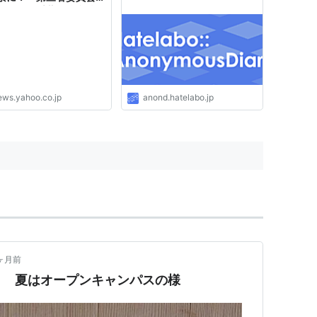
かにした千葉の強豪校の
47NEWS） - Yahoo!
ース
ews.yahoo.co.jp
anond.hatelabo.jp
ヶ月前
り 夏はオープンキャンパスの様