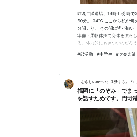
昨晩二階道場、18時45分時で
30分。 34℃ ここから私が
分間走り。 その間に皆が揃い、
準備・柔軟体操で身体を慣らし
る、体力的にもきついのだろう
楽部に入った子は今の時期、
#
部活動
#
中学生
#
吹奏楽部
に間に合わない。 昨日とうと
部活早く切り上げて来るのが高
「むさしのActiveに生活する」ブロ
福岡に「のぞみ」でまっ
を話すためです。門司