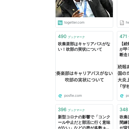
togetter.com
h
490
471
ブックマーク
吹奏楽部はキャリアパスがな
【続
い！吹部の実状について
が甲
断念
がリ
に圧
posfie.com
p
396
348
ブックマーク
新型コロナの影響で「コンク
吹奏
ール中止だと部活に行く意味
間練
がない」などの声が多数→コ
が背