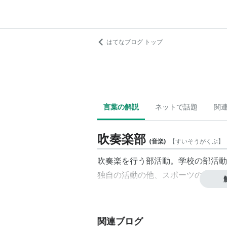
はてなブログ トップ
言葉の解説
ネットで話題
関
吹奏楽部
(
音楽
)
【
すいそうがくぶ
】
吹奏楽を行う部活動。学校の部活動
独自の活動の他、スポーツの応援等
関連ブログ