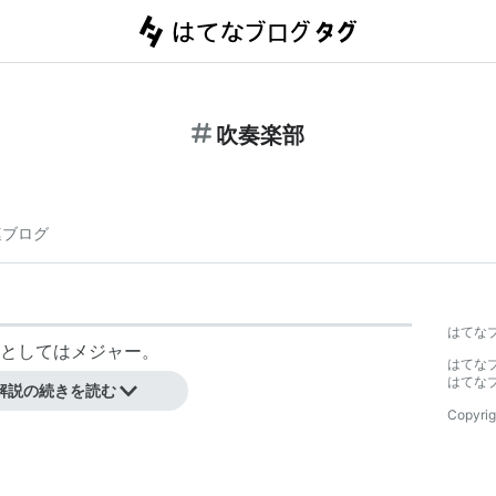
吹奏楽部
連ブログ
はてな
としてはメジャー。
はてな
でも活躍する。
はてな
解説の続きを読む
Copyrig