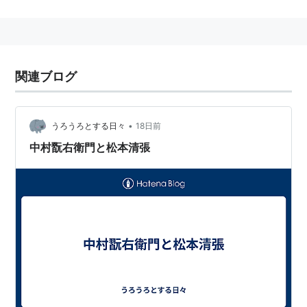
士。
著書
『梅崎春生の文学』桜楓社 1986.11.近代の文学
関連ブログ
『古井由吉論』おうふう 1999.3.
『文学と遺伝子』おうふう 2005.11.
•
うろうろとする日々
18日前
和田勉
中村翫右衛門と松本清張
(
一般
)
【
わだべん
】
演出家
、
映画監督
、
タレント
。
1930年6月3日、三重県生まれ。2011年1月14日、死去。
80歳だった。
夫人は演劇映画衣装デザイナーの
ワダエミ
。
早稲田大学
卒業。
1953年、テレビの本放送が開始された
NHK
に入局（同
期には
磯村尚徳
、
吉田直哉
などがいる）。
大河ドラマ
「竜馬がゆく」をはじめ、「天城越え」「
けものみち
」