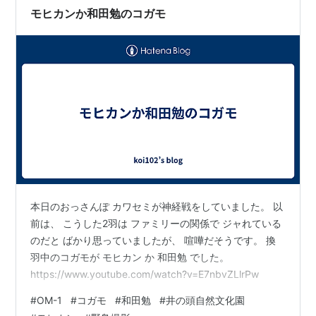
ます。 ポイント１：発想力のすごさ 谷川さんと言えば、
モヒカンか和田勉のコガモ
多くの名作を書いている詩人。 代表…
本日のおっさんぽ カワセミが神経戦をしていました。 以
前は、 こうした2羽は ファミリーの関係で ジャれている
のだと ばかり思っていましたが、 喧嘩だそうです。 換
羽中のコガモが モヒカン か 和田勉 でした。
https://www.youtube.com/watch?v=E7nbvZLlrPw
#
OM-1
#
コガモ
#
和田勉
#
井の頭自然文化園