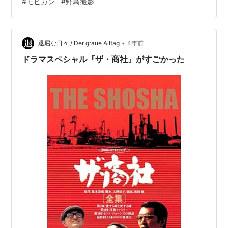
#
モヒカン
#
野鳥撮影
•
退屈な日々 / Der graue Alltag
4年前
ドラマスペシャル『ザ・商社』がすごかった