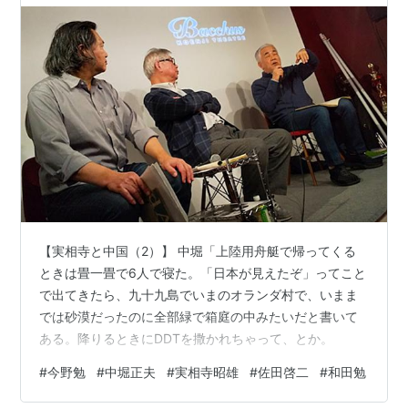
【実相寺と中国（2）】 中堀「上陸用舟艇で帰ってくる
ときは畳一畳で6人で寝た。「日本が見えたぞ」ってこと
で出てきたら、九十九島でいまのオランダ村で、いまま
では砂漠だったのに全部緑で箱庭の中みたいだと書いて
ある。降りるときにDDTを撒かれちゃって、とか。
#
今野勉
#
中堀正夫
#
実相寺昭雄
#
佐田啓二
#
和田勉