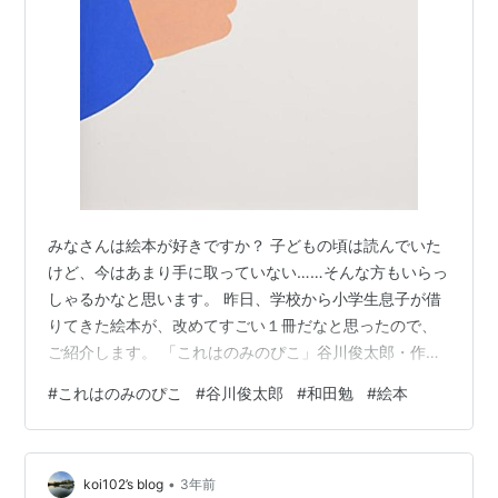
みなさんは絵本が好きですか？ 子どもの頃は読んでいた
けど、今はあまり手に取っていない……そんな方もいらっ
しゃるかなと思います。 昨日、学校から小学生息子が借
りてきた絵本が、改めてすごい１冊だなと思ったので、
ご紹介します。 「これはのみのぴこ」谷川俊太郎・作、
和田勉・絵 有名な絵本なので、ご存知の方も多い１冊か
#
これはのみのぴこ
#
谷川俊太郎
#
和田勉
#
絵本
と思います。 ご存知の方は、ぜひ「あぁこんな１冊だっ
たな」と思い出しながら、こちらのブログを読んでもら
えたらと思います。 私が久しぶりにこの本を読んで、
•
「すごいなぁ」と感動したポイントを３つご紹介いたし
koi102’s blog
3年前