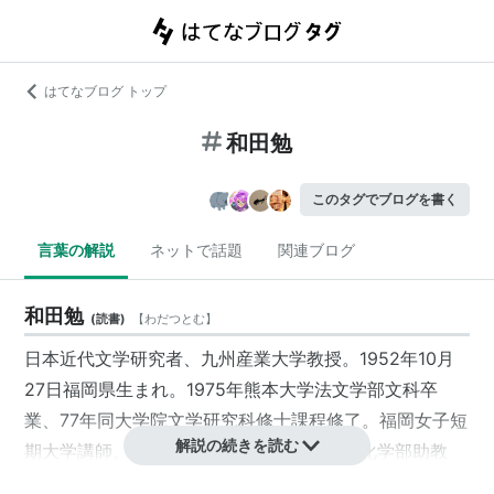
はてなブログ トップ
和田勉
このタグでブログを書く
言葉の解説
ネットで話題
関連ブログ
和田勉
(
読書
)
【
わだつとむ
】
日本近代文学研究者、九州産業大学教授。1952年10月
27日福岡県生まれ。1975年熊本大学法文学部文科卒
業、77年同大学院文学研究科修士課程修了。福岡女子短
解説の続きを読む
期大学講師、助教授、九州産業大学国際文化学部助教
授、教授。2006年「古井由吉論」で熊本大学文学博