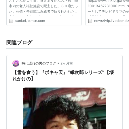
ん）さんが１４日、食道上皮がんのため川崎
http://www.nhk.or.jp/new
市内の老人福祉施設で死去した。８０歳だっ
10013462731000.ht
自伝『テレビ自叙伝』（岩波書店、2004年）
た。葬儀・告別式は近親者で執り行われた。
ーとしてテレビドラマの
喪主は妻で衣装デザイナー、ワダエミ（本名
「天城越え」などの作品
sankei.jp.msn.com
news4vip.livedoor.bi
和田恵美子＝わだ・えみこ）さん。後日、
演出家の和田勉さんが１
テレビ自叙伝―さらばわが愛
「お別れの会」を開...
のため、川崎市内の老人
ま...
作者:
和田勉
出版社/メーカー:
岩波書店
関連ブログ
発売日:
2004/06/03
メディア:
単行本
購入
: 2人
クリック
: 29回
この商品を含むブログ (14件) を見
•
時代遅れの男のブログ
2ヶ月前
る
【雪を食う】『ボキャ天』″蛾次郎シリーズ″【壊
れかけの】
などがある。
amazon:和田勉
＜本名＞ 和田 勉 （わだ つとむ）
＜生年月日＞ 昭和5年6月3日
＜出身地＞
三重県
松阪市