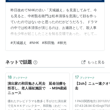
「
ザ・商社
」など一連の
松本清張
原作ドラマや、
向田邦
昨日改めてNHKの古い「天城越え」を見直してみて、今
子
脚本の「
阿修羅のごとく
」など数々のドラマの演出を
も見ると、中村翫右衛門は松本清張を意識して顔を作っ
担当した。クローズアップを多用したことから「アップ
ていたのではないかと思ったのだがどうだろう。 ドラマ
の和田」、また「天城越え」「心中宵庚申」と受賞作も
の中では松本清張が演じるのは、お遍路として、殺人事
多いことから「芸術祭男」との異名をとった。
件を少年が起こしたことを知る立場であった。 そして、
中村翫右衛門は当時は犯人を取り逃がした刑事である。
1987年の
NHK
退職後はワダベンカンパニーを主宰し、
#
天城越え
#
NHK
#
和田勉
#
林光
それが宇野重吉を問い詰めていくのである。しかし最後
テレビドラマや舞台・映画の演出のほか、タレントとし
に動機はわからないという。 松本清張は天城越えを伊豆
ても活動。
の踊子を意識して書いた。しかし、当然のことながら天
くだらないダジャレや豪快な笑い声で有名で“
ガハハお
ネットで話題
もっと見る
城越えにはエリートは出てこない。刑事すらもエリート
じさん
”と愛称で呼ばれた。
とはいえないひとたちである。 ということで、そういう
ひとたちの営みを松本清張演じるお遍路はみ…
18
17
ブックマーク
ブックマーク
映画
演出家の和田勉さん死去 延命治療を
【2ch】ニュー速クオ
拒否し、老人福祉施設で - MSN産経
去
「ハリマオ」
ニュース
「完全なる飼育」
優れたテレビドラマを数多く手がけた演出家
1 PAO(関西地方) 2011/01/
で元ＮＨＫディレクター、和田勉（わだ・べ
07:43:28.94 ID:tSngV75/
主な著書