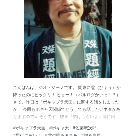
＜最終学歴＞
早稲田大学
第一文学部演劇科卒業
＜好きなもの＞ ・酒（ウイスキーだけがなぜか飲
めない）
・清水のじろちょう
＜どんな人？＞ “ガハハのおじだん”
ずっと聞き逃すようなダジャレを言い続けてい
る。一方で人間観察が鋭く深みのある人です。
>
<
こんばんは、ジオ・ジーノです。 関東に雹（ひょう）が
降ったのにビックリ！ ヒョー！（バルログかいっ！？）
さて、昨日は『ボキャブラ天国』に関する話をしました
が、 今回もボキャ天関係でどうしても話したいネタがあ
りますのでw そうです、映画『男はつらいよ』等に出演
していた佐藤蛾次郎さん関連のネタです！ 佐藤蛾次郎
#
ボキャブラ天国
#
ボキャ天
#
佐藤蛾次郎
（1944-2022）※蛾次郎さんといやあ、『男はつらい
#
男はつらいよ
#
雪の降るまちを
#
贈る言葉