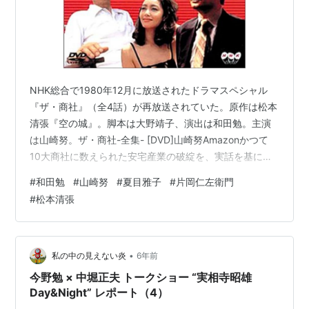
NHK総合で1980年12月に放送されたドラマスペシャル
『ザ・商社』（全4話）が再放送されていた。原作は松本
清張『空の城』。脚本は大野靖子、演出は和田勉。主演
は山崎努。ザ・商社-全集- [DVD]山崎努Amazonかつて
10大商社に数えられた安宅産業の破綻を、実話を基に脚
色した経済ドラマ。総合商社のアメリカ支社長・上杉
#
和田勉
#
山崎努
#
夏目雅子
#
片岡仁左衛門
（山崎努）が北米の石油市場に挑む姿を、日本の社内の
#
松本清張
権力闘争と絡めて描く力作。80分ｘ4話という尺である
が、CMを入れなければいけない民放とはちがい密度が濃
い。それでも主人公・上杉が、なぜ家族を顧みずにあれ
ほど仕事にのめり込むのか、という動機はよくわからな
•
私の中の見えない炎
6年前
い。上杉の濃すぎるギラギラ…
今野勉 × 中堀正夫 トークショー “実相寺昭雄
Day&Night” レポート（4）