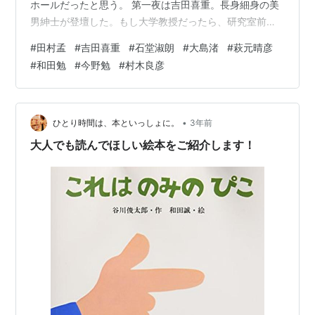
ホールだったと思う。 第一夜は吉田喜重。長身細身の美
男紳士が登壇した。もし大学教授だったら、研究室前に
女子学生が行列しても不思議でない、学究的雰囲気を漂
#
田村孟
#
吉田喜重
#
石堂淑朗
#
大島渚
#
萩元晴彦
わせていた。大声で強調することなどなく終始自制的な
#
和田勉
#
今野勉
#
村木良彦
口調で、聴衆が理解しようがしまいが云うべきことは云
うといった講演だった。むしろ講義である。 映画監督の
役割、映画の存在理由、フレームを切ることで世界を画
面内と画面外とに二分することの意味合いについて語っ
•
ひとり時間は、本といっしょに。
3年前
た。そうか、フレーム内で映画作品を形成すると…
大人でも読んでほしい絵本をご紹介します！