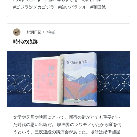
よ』の″源公″でしょう！
#
ゴジラ対メカゴジラ
#
白いパラソル
#
和田勉
•
一朴洞日記
3年前
時代の痕跡
文学や芝居や映画にとって、新宿の街がとても重要だっ
た時代の思い出噺だ。 映画界のツワモノがたから噺を伺
うという、三夜連続の講演会があった。場所は紀伊國屋