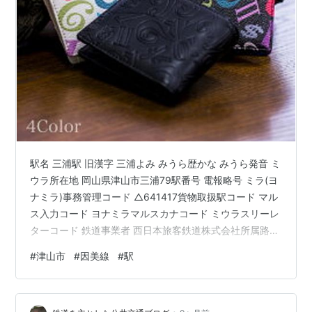
駅名 三浦駅 旧漢字 三浦よみ みうら歴かな みうら発音 ミ
ウラ所在地 岡山県津山市三浦79駅番号 電報略号 ミラ(ヨ
ナミラ)事務管理コード △641417貨物取扱駅コード マル
ス入力コード ヨナミラマルスカナコード ミウラスリーレ
ターコード 鉄道事業者 西日本旅客鉄道株式会社所属路線
因美線乗入路線 因美線キロ程 因美線 鳥取起点 59.3km
#
津山市
#
因美線
#
駅
名所案内標記載事項(国鉄営業局昭和30年4月) 当時未開
業 歴史1963年(昭和38)4月1日 日本国有鉄道因美線の駅
として新設。旅客のみ取扱う無人駅。1987年(昭和62)4