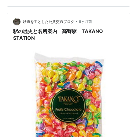
とぶき」に乗車。かつてはこの地に(悪名高きあの)急行
「つやま」が走っていたのは皆さんご存知だろうが、
「ことぶき」の前身は「つやま」ではないというのは知
•
鉄道を主とした公共交通ブログ
9ヶ月前
らなかった方も多いのではな…
駅の歴史と名所案内 高野駅 TAKANO
STATION