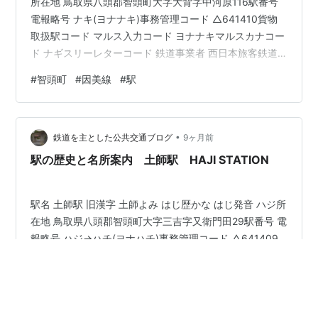
所在地 鳥取県八頭郡智頭町大字大背字中河原116駅番号
電報略号 ナキ(ヨナナキ)事務管理コード △641410貨物
取扱駅コード マルス入力コード ヨナナキマルスカナコー
ド ナギスリーレターコード 鉄道事業者 西日本旅客鉄道
株式会社所属路線 因美線乗入路線 因美線キロ程 因美線
#
智頭町
#
因美線
#
駅
鳥取起点 38.5km 名所案内標記載事項(国鉄営業局昭和
30年4月) 記載なし 歴史1932年(昭和7)7月1日 鉄道省因
美線智頭～美作河井間延伸時に開設。当時の所在地は鳥
•
取県八頭郡那岐村大字大背字中河原であった。1935年(昭
鉄道を主とした公共交通ブログ
9ヶ月前
和10)2月20日 那岐村が智…
駅の歴史と名所案内 土師駅 HAJI STATION