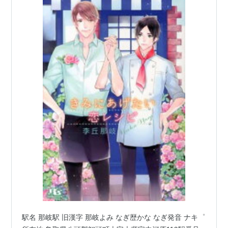
駅名 那岐駅 旧漢字 那岐よみ なぎ歴かな なぎ発音 ナキ゜