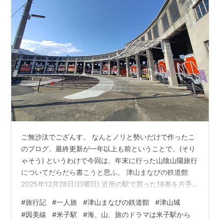
ご無沙汰でござんす。 なんとノリと勢いだけで作ったこ
のブログ、最終更新が一年以上も前ということで。(そり
ゃそう) というわけで今回は、年末に行った山陰山陽旅行
についてだらだら書こうと思ふ。 津山まなびの鉄道館
2025年12月28日(日曜日) 近所の駅で買った18券を片手
に家を飛び出した。12月の早朝、肌を刺すような寒さに
#
旅行記
#
一人旅
#
津山まなびの鉄道館
#
津山城
冬の旅への期待が膨らんだ。そこそこ早い時間の列車で
#
因美線
#
米子駅
#
海、山、旅のドラマは米子駅から
山陽路を西に進みて、途中岡山からは津山線の快速「こ