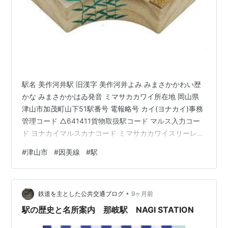
駅名 美作河井駅 旧漢字 美作河井よみ みまさかかわい歴
かな みまさかかはゐ発音 ミマサカカワイ所在地 岡山県
津山市加茂町山下51駅番号 電報略号 カイ(ヨナカイ)事務
管理コード △641411貨物取扱駅コード マルス入力コー
ド ヨナカイマルスカナコード ミマサカカワイスリーレタ
ーコード 鉄道事業者 西日本旅客鉄道株式会社所属路線
#
津山市
#
因美線
#
駅
因美線乗入路線 因美線キロ程 因美線 鳥取起点 48.5km
名所案内標記載事項(国鉄営業局昭和30年4月) 記載なし
歴史1931年(昭和6)9月12日 鉄道省因美南線美作加茂～当
•
駅間延伸時に終着駅として開設。1932年(昭和7)7月1日
鉄道を主とした公共交通ブログ
9ヶ月前
当駅～智頭間延伸、途中駅…
駅の歴史と名所案内 那岐駅 NAGI STATION