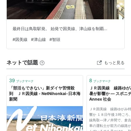
1928年3月5日
因美南線 津山駅−美作加茂駅
間 開通、
旧
因美線
は
因美北線
に改称
1931年9月12日
因美南線 美作加茂駅−美作河井駅
間 開
最終日は鳥取駅発。 始発で因美線、津山線を制覇...
通
1932年7月1日
智頭駅−美作河井駅
間 開通により
因美
#
因美線
#
津山線
#
智頭
線
全通、
南線・北線
を統合
1936年10月10日
東津山駅
−
津山駅
間を
姫新線
に編入
ネットで話題
もっと見る
駅・接続路線
39
8
ブックマーク
ブックマーク
駅名
よみ
接続路線
「部活もできない」新ダイヤ苦情殺
ＪＲ因美線 線路ゆが
“えき”は略
到 ＪＲ因美線 - NetNihonkai-日本海
暑が影響か ― スポニチ S
新聞
Annex 社会
鳥取駅
とっとり
山陰本線
ＪＲ因美線 線路ゆがみ
津ノ井駅
つのい
響か １８日午後３時ごろ
線鳥取―津ノ井間で、倉
東郡家駅
ひがしこおげ
車の運転士が前方の線路