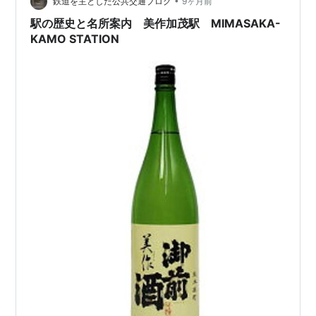
•
月1日 国鉄分割民営化に伴い、西日本旅客鉄道の駅とな
鉄道を主とした公共交通ブログ
9ヶ月前
る。 ja.wikip…
駅の歴史と名所案内 美作加茂駅 MIMASAKA-
KAMO STATION