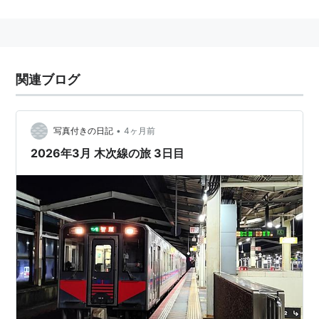
国名の
因幡
と
美作
に由来する。
運転系統は
津山−智頭
間と
智頭−鳥取
間に大別される。
津山−智頭
間が普通列車のみの運転であるのに対し、
智
頭−鳥取
間には
智頭駅
から
智頭急行
智頭線
に直通する特
関連ブログ
急列車・普通列車。
郡家駅
から
若桜鉄道
へ乗り入れる普
通列車も運転されている。
•
写真付きの日記
4ヶ月前
特急列車
2026年3月 木次線の旅 3日目
スーパーはくと
（
京都駅−鳥取駅・倉吉駅
間、
智頭線
経由）
スーパーいなば
（
岡山駅−鳥取駅
間、
智頭線
経由）
沿革
1919年12月20日
因美軽便線 鳥取駅−用瀬駅
間 開通
1922年9月2日
因美軽便線
を
因美線
に改称
1923年6月5日
用瀬駅−智頭駅
間 開通