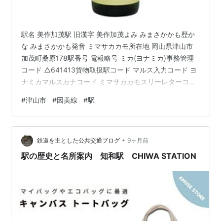
駅名 美作加茂駅 旧漢字 美作加茂よみ みまさかかも歴か
な みまさかかも発音 ミマサカカモ所在地 岡山県津山市
加茂町桑原178駅番号 電報略号 ミカ(ヨナミカ)事務管理
コード △641413貨物取扱駅コード マルス入力コード ヨ
ナミカマルスカナコード ミマサカカモスリーレターコー
ド 鉄道事業者 西日本旅客鉄道株式会社所属路線 因美線
#
津山市
#
因美線
#
駅
乗入路線 因美線キロ程 因美線 鳥取起点 55.8km 名所案
内標記載事項(国鉄営業局昭和30年4月) 記載なし 歴史
1928年(昭和3)3月15日 鉄道省因美南線津山～東津山～当
•
駅間開通時に終着駅として開設。当時の所在地は岡山県
鉄道を主とした公共交通ブログ
9ヶ月前
苫田郡東加茂村桑原であった。1931…
駅の歴史と名所案内 知和駅 CHIWA STATION