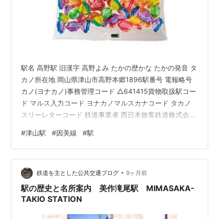
駅名 高野駅 旧漢字 高野よみ たかの歴かな たかの発音 タ
カノ所在地 岡山県津山市高野本郷1896駅番号 電報略号
カノ(ヨナカノ)事務管理コード △641415貨物取扱駅コー
ド マルス入力コード ヨナカノマルスカナコード タカノ
スリーレターコード 鉄道事業者 西日本旅客鉄道株式会社
所属路線 因美線乗入路線 因美線キロ程 因美線 鳥取起点
#
津山駅
#
因美線
#
駅
66.7km 名所案内標記載事項(国鉄営業局昭和30年4月) 記
載なし 歴史1928年(昭和3)3月15日 鉄道省因美南線津山
～美作加茂間開通時に開設。当時の所在地は岡山県苫田
•
郡高野村高野本郷であった。1954年(昭和29)7月1日 高野
鉄道を主とした公共交通ブログ
9ヶ月前
村が津山市に編入、…
駅の歴史と名所案内 美作滝尾駅 MIMASAKA-
TAKIO STATION