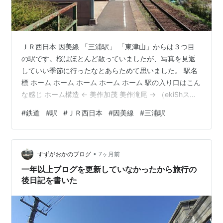
美作滝尾駅
みまさかたきお
高野駅
たかの
ＪＲ西日本 因美線 「三浦駅」 「東津山」からは３つ目
東津山駅
ひがしつやま
姫新線
の駅です。桜はほとんど散っていましたが、写真を見返
していい季節に行ったなとあらためて思いました。 駅名
標 ホーム ホーム ホーム ホーム ホーム 駅の入り口はこん
○
リスト::鉄道路線
な感じ ホーム構造 ← 美作加茂 美作滝尾 → （ekiShスタ
ンプ） 接 続 ： なし駅構造 ： 地上駅（１面１線）営業形
#
鉄道
#
駅
#
ＪＲ西日本
#
因美線
#
三浦駅
態： 無人駅所在地 ： 岡山県津山市訪 問 ： ２０２１年４
月 ランキング参加中駅・駅舎ランキング参加中鉄道ラン
キング参加中鉄道趣味 ランキング参加中旅行
•
すずがおかのブログ
7ヶ月前
一年以上ブログを更新していなかったから旅行の
後日記を書いた