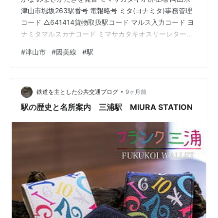
津山市堀坂263駅番号 電報略号 ミタ(ヨナミタ)事務管理
コード △641414貨物取扱駅コード マルス入力コード ヨ
ナミタマルスカナコード ミマサカタキオスリーレターコ
ード 鉄道事業者 西日本旅客鉄道株式会社所属路線 因美
#
津山市
#
因美線
#
駅
線乗入路線 因美線キロ程 因美線 鳥取起点 61.5km 名所
案内標記載事項(国鉄営業局昭和30年4月) 当時未開業 歴
史1928年(昭和3)3月15日 鉄道省因美南線津山～東津山～
•
美作加茂間開通時に開設。当時の所在地は岡山県勝田郡
鉄道を主とした公共交通ブログ
9ヶ月前
滝尾村堀坂であった。1954年(昭…
駅の歴史と名所案内 三浦駅 MIURA STATION