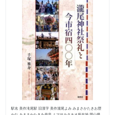
駅名 美作滝尾駅 旧漢字 美作瀧尾よみ みまさかたきお歴
かな みまさかたきを発音 ミマサカタキオ所在地 岡山県