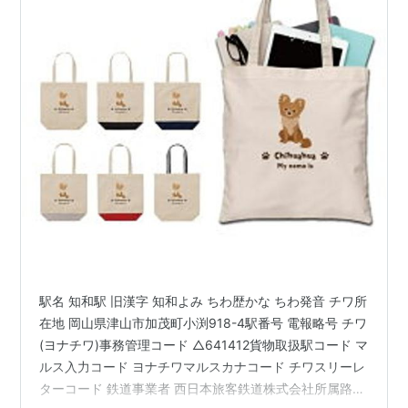
駅名 知和駅 旧漢字 知和よみ ちわ歴かな ちわ発音 チワ所
在地 岡山県津山市加茂町小渕918-4駅番号 電報略号 チワ
(ヨナチワ)事務管理コード △641412貨物取扱駅コード マ
ルス入力コード ヨナチワマルスカナコード チワスリーレ
ターコード 鉄道事業者 西日本旅客鉄道株式会社所属路線