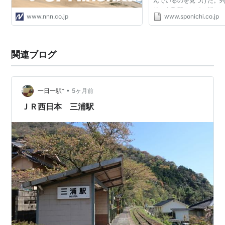
んでいるのを見つけた。
郡家駅
こおげ
若桜鉄道
若桜線
後、鳥取駅まで引き返し
www.nnn.co.jp
www.sponichi.co.jp
た。ＪＲ西日本は猛暑の
河原駅
かわはら
とが原因とみている。 ...
国英駅
くにふさ
関連ブログ
鷹狩駅
たかがり
用瀬駅
もちがせ
•
一日一駅⁺
5ヶ月前
因幡社駅
いなばやしろ
ＪＲ西日本 三浦駅
智頭駅
ちず
智頭急行
智頭線
土師駅
はじ
那岐駅
なぎ
美作河井駅
みまさかかわい
知和駅
ちわ
美作加茂駅
みまさかかも
三浦駅
みうら