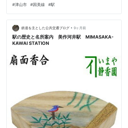
因美線乗入路線 因美線キロ程 因美線 鳥取起点 52.0km
#
津山市
#
因美線
#
駅
名所案内標記載事項(国鉄営業局昭和30年4月) 記載なし
歴史1931年(昭和6)9月12日 因美南線美作加茂～美作河井
間延伸時に開設。当時の所在地は岡山県苫田郡東加茂村
•
小渕であった。1942年(昭和17)5月27日 加茂町(第2次)成
鉄道を主とした公共交通ブログ
9ヶ月前
立に伴い、…
駅の歴史と名所案内 美作河井駅 MIMASAKA-
KAWAI STATION