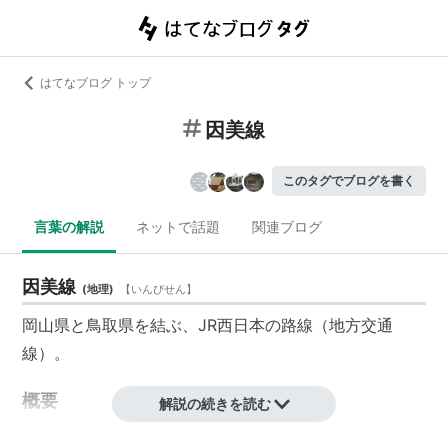
はてなブログ トップ
因美線
このタグでブログを書く
言葉の解説
ネットで話題
関連ブログ
因美線
(
地理
)
【
いんびせん
】
岡山県
と
鳥取県
を結ぶ、
JR西日本
の路線（
地方交通
線
）。
概要
解説の続きを読む
東津山駅−鳥取駅
間 70.8km。単線非電化。路線名は旧