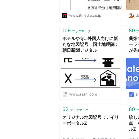
www.itmedia.co.jp
da
109
80
ブックマーク
ホテルや寺…外国人向けに新
桑畑
たな地図記号 国土地理院：
ーラ
朝日新聞デジタル
が先
www.asahi.com
a
62
60
ブックマーク
オリジナル地図記号 :: デイリ
珍し
ーポータルZ
点」
ルZ