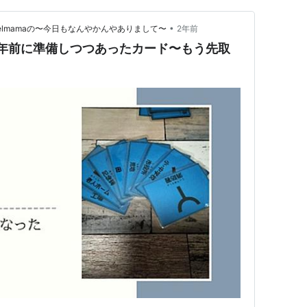
•
elmamaの〜今日もなんやかんやありまして〜
2年前
年前に準備しつつあったカード〜もう先取