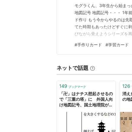
モグラくん、3年生から始まっ
地図記号 地図記号・・・ 1
ド作り もう今からやるのは先取
てた時期もあったけどすぐに剥
びながら覚えようシリーズを再
て、始めようか 復習(*´∀｀)
#
手作りカード
#
学習カード
ネットで話題
149
126
ブックマーク
「卍」はナチス想起させるの
消え
で「三重の塔」に 外国人向
の地
け地図記号、国土地理院が作
成へ