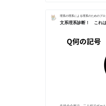
ポレオンだと言…
理系の理系による理系のためのブロ
文系理系診断！ これ
生徒会企画で、二人組でボー