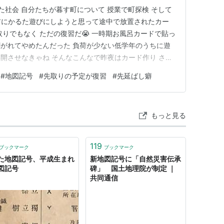
た社会 自分たちが暮す町について 授業で町探検 そして
年前にかるた遊びにしようと思って途中で放置されたカー
りでもなく ただの復習だ😭 一時期お風呂カードで貼っ
がれてやめたんだった 負荷が少ない低学年のうちに遊
開させなきゃね そんなこんなで昨夜はカード作り さ
#
地図記号
#
先取りの予定が復習
#
先延ばし癖
もっと見る
119
ブックマーク
ブックマーク
た地図記号、平成生まれ
新地図記号に「自然災害伝承
図記号
碑」 国土地理院が制定 ｜
共同通信