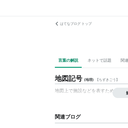
はてなブログ トップ
言葉の解説
ネットで話題
関
地図記号
(
地理
)
【
ちずきごう
】
地図上で施設などを表すために用い
関連ブログ