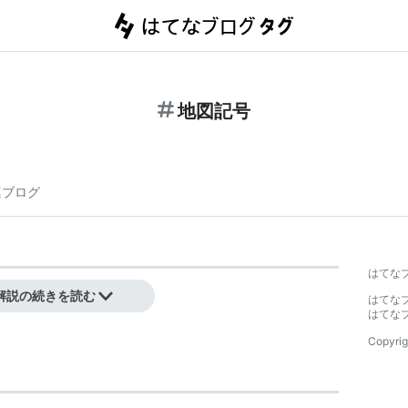
地図記号
連ブログ
はてな
られる記号。
解説の続きを読む
はてな
はてな
Copyrig