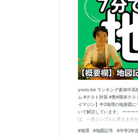
youtu.be ランキング参加中
ム #テスト対策 #塾#期末テス
イマジン】中2地理の地形図につ
いて解説しています。 ーーー
は、一見シンプルに見えますが
識、そしてちょっと不思議な
#
地理
#
地図記号
#
中学2年
す。 1. 地図記号の生みの親