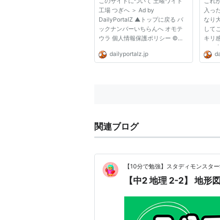
このサイトについて 土曜ワイド
これ
工場 つぎへ ＞ Ad by
入っ
DailyPortalZ ▲トップに戻る バ
なり
ックナンバーいちらんへ オモテ
して
ウラ 個人情報保護ポリシー ©
キリ
DailyPortalZ Inc. All Rights
ィは
dailyportalz.jp
da
Reserved.
体の
いフ
よう
いニョ
関連ブログ
【10分で勉強】スタディモンスタ
【中2 地理 2-2】 地