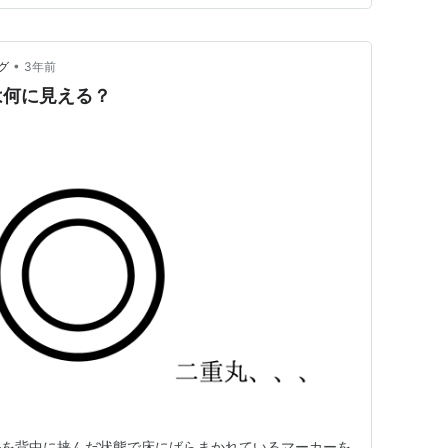
•
グ
3年前
は何に見える？
ルを背中に挟んだ状態で床にばらまかれているマーカーを