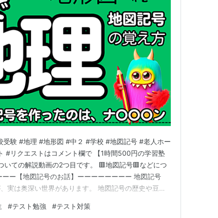
高校受験 #地理 #地形図 #中２ #学校 #地図記号 #老人ホー
ト #リクエストはコメント欄で 【1時間500円の学習塾
いての解説動画の2つ目です。 🟥地図記号🟥などにつ
ーーー【地図記号のお話】ーーーーーーーー 地図記号
、実は奥深い世界があります。 地図記号の歴史や豆知
記号まで、地図記号の秘密と面白話をいくつかご紹介しま
生
#
テスト勉強
#
テスト対策
は誰？ 現代の地図記号の基礎を作ったのは、なんとあのナ