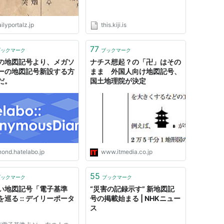
ilyportalz.jp
this.kiji.is
77
ブックマーク
ブックマーク
の地図記号より、メガソ
ナチス想起？の「卍」はその
ーの地図記号新設する方
まま 外国人向け地図記号、
だ。
国土地理院が決定
nond.hatelabo.jp
www.itmedia.co.jp
55
ブックマーク
ブックマーク
い地図記号「電子基準
“災害の記録示す” 新地図記
を巡る :: デイリーポータ
号の掲載始まる | NHKニュー
ス