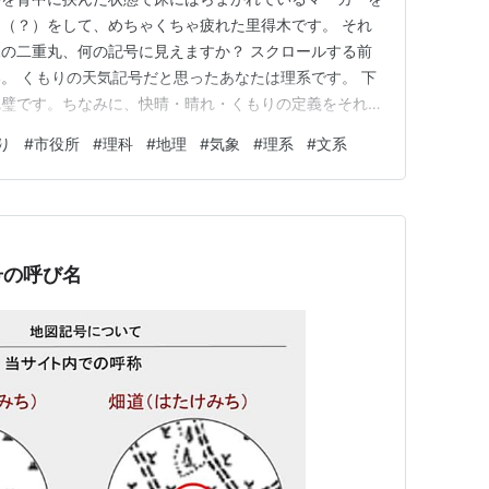
（？）をして、めちゃくちゃ疲れた里得木です。 それ
の二重丸、何の記号に見えますか？ スクロールする前
。 くもりの天気記号だと思ったあなたは理系です。 下
完璧です。ちなみに、快晴・晴れ・くもりの定義をそれぞ
う、雲が空を占めている割合によって決められています。
り
#
市役所
#
理科
#
地理
#
気象
#
理系
#
文系
10：くもり雲が8割あってもくもりじゃないというのは意外
の一覧（ht…
号の呼び名