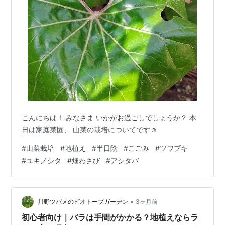
こんにちは！ みなさま いかがお過ごしでしょうか？ 本
日は家庭菜園、 山菜の栽培についてです☺️
#
山菜栽培
#
地植え
#
半日陰
#
こごみ
#
ツワブキ
#
ユキノシタ
#
畑わさび
#
アシタバ
•
川野ツバメのビオトープガーデン
3ヶ月前
初心者向け｜バラは手間がかかる？地植えならラ