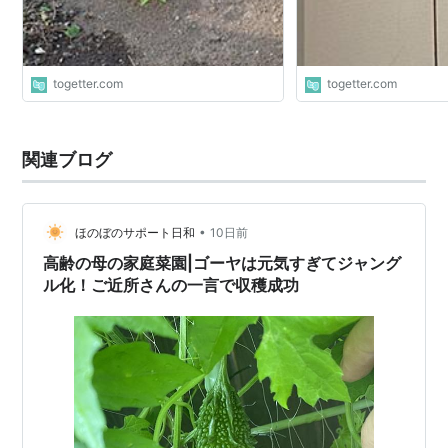
togetter.com
togetter.com
関連ブログ
•
ほのぼのサポート日和
10日前
高齢の母の家庭菜園|ゴーヤは元気すぎてジャング
ル化！ご近所さんの一言で収穫成功