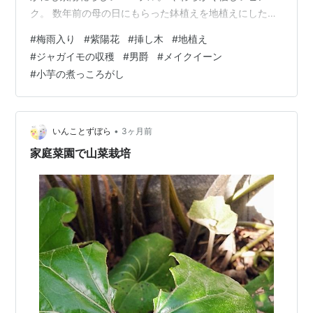
ク。 数年前の母の日にもらった鉢植えを地植えにしたも
の。 真っ白もなかなか素敵ですよ。 叔母にもらったヤマ
#
梅雨入り
#
紫陽花
#
挿し木
#
地植え
アジサイ。楚々とした花が愛おしい。 カシワバアジサ
#
ジャガイモの収穫
#
男爵
#
メイクイーン
イ。友人からもらった枝を挿し木しました。 紫陽花は、
#
小芋の煮っころがし
雨空にも雨粒にもよく調和し、 うっとおしい梅雨の季節
を鮮やかに彩ってくれます。 梅雨に入る前に、急いでジ
ャガイモの収穫をしました。 右が男爵で、左がメイクイ
ーン。 今年は、ちょっと小ぶ…
•
いんことずぼら
3ヶ月前
家庭菜園で山菜栽培