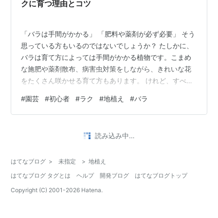
クに育つ理由とコツ
「バラは手間がかかる」 「肥料や薬剤が必ず必要」 そう
思っている方もいるのではないでしょうか？ たしかに、
バラは育て方によっては手間がかかる植物です。こまめ
な施肥や薬剤散布、病害虫対策をしながら、きれいな花
をたくさん咲かせる育て方もあります。 けれど、すべて
のバラ栽培がそうでなければいけない、というわけでは
#
園芸
#
初心者
#
ラク
#
地植え
#
バラ
ありません。 私もバラを育てはじめた頃は書籍を読み、
バラの育て方を勉強していました。 けれど、紆余曲折を
経てたどり着いた私なりの考えは、バラは地植えと鉢植
読み込み中…
えで育て方がだいぶ変わるということです。 特に花壇に
地植えする場合は、環境さえ合えば、思っているよりも
はてなブログ
>
未指定
>
地植え
ラクに育てることができます。 今回は…
はてなブログ タグとは
ヘルプ
開発ブログ
はてなブログトップ
Copyright (C) 2001-
2026
Hatena.