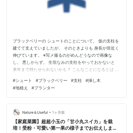
ブラックベリーの シュートのことについて。 仮の支柱を
建てて支えていましたが、 そのときよりも 身長が倍近く
伸びています。 ※写メ撮るのがめんどうなので画像な
し。 悪しからず。 生垣なみの支柱をやっておかないと
来年まで持たせられないかも？ こんなことになるとは 思
ってみなかった。 お花の生徒さんから 挿し木を分けても
#
シュート
#
ブラックベリー
#
支柱
#
挿し木
らったものなのですが、 育て方に関する質問をしても イ
#
地植え
#
プランター
マイチ話が通じてない反応が多くて。。 実が付いたら収
穫するだけで 日々の世話は 旦那さんがやっているのか
な？？ いかにも自分で世話しているような 口ぶりだった
から アテにしていたけど～。 挿し木は、根が伸びてくる
•
Nature＆Useful
1ヶ月前
まで 旦那さん…
【家庭菜園】超超小玉の「甘小丸スイカ」を栽
培！受粉・可愛い第一果の様子までお伝えしま