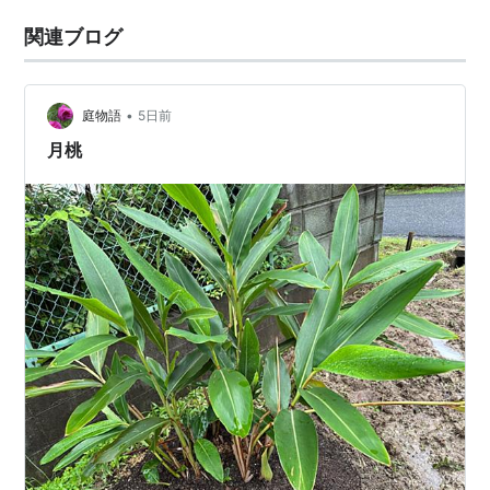
関連ブログ
•
庭物語
5日前
月桃