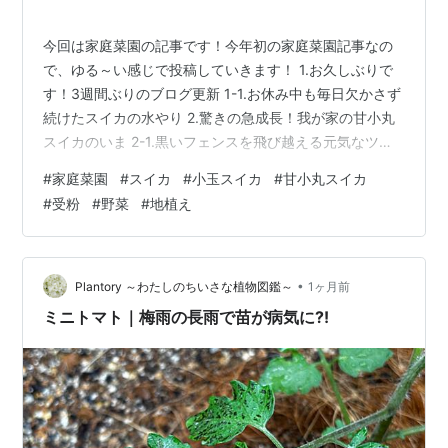
す！
今回は家庭菜園の記事です！今年初の家庭菜園記事なの
で、ゆる～い感じで投稿していきます！ 1.お久しぶりで
す！3週間ぶりのブログ更新 1-1.お休み中も毎日欠かさず
続けたスイカの水やり 2.驚きの急成長！我が家の甘小丸
スイカのいま 2-1.黒いフェンスを飛び越える元気なツル
と葉っぱ 2-2.感動の瞬間！ついに綺麗な縞模様のスイカ
#
家庭菜園
#
スイカ
#
小玉スイカ
#
甘小丸スイカ
を発見 3.スイカ栽培の最重要イベント！受粉の方法とコ
#
受粉
#
野菜
#
地植え
ツ 3-1.いちばん大切！受粉にベストなお天気と時間帯 3-
2.どっちがどっち？雌花とおしべの見分け方 3-3.綿棒は
NG？お花同士を「直接」くっつける確実な方法 3－4.受
粉実験まとめ表 4.これからの成長に向けて！…
•
Plantory ～わたしのちいさな植物図鑑～
1ヶ月前
ミニトマト｜梅雨の長雨で苗が病気に?!