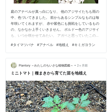
庭のアナベルが真っ白になり、 他のアジサイたちも雨の
中、色づいてきました。 前からあるシンプルなものは毎
年咲いてくれますが、 赤や紫色にも挑戦をしているもの
の、なかなか上手くいきません。 ボルドー色のアジサイ
も、いつか咲かせてみたい。 アガベと思っていたこの植
物は、 どうやらユッカ属の「キミガヨラン」らしい。 確
#
タイマツバナ
#
アナベル
#
地植え
#
キミガヨラン
かに葉だけだと「アガベ」みたいだが、花は「ラン」で
すね。 ピンク色の「タイマツバナ」も、種がこぼれて毎
年咲きます！ 地植えの花は元気ｗ 今年はビワも沢山採れ
•
そうです。 しかもいつもより甘い♬ ビワ酒にもしてみま
Plantory ～わたしのちいさな植物図鑑～
2ヶ月前
した。 収穫物があると、うれしいですね。 そして職場の
ミニトマト｜種まきから育てた苗を地植え
先輩のお庭にもお邪魔し…