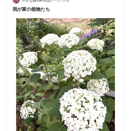
病気？？ どうやら、急激な気温変化で生理障害として、
小さなgarden日記♪
2ヶ月前
黒い斑点が下葉に出ることがあるそうで、その場合は成
我が家の植物たち
長が止まらないんだとか。 …