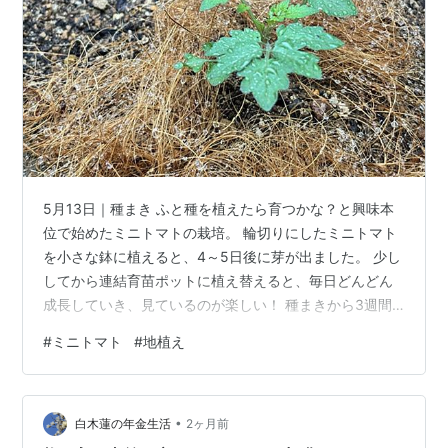
5月13日｜種まき ふと種を植えたら育つかな？と興味本
位で始めたミニトマトの栽培。 輪切りにしたミニトマト
を小さな鉢に植えると、4～5日後に芽が出ました。 少し
してから連結育苗ポットに植え替えると、毎日どんどん
成長していき、見ているのが楽しい！ 種まきから3週間
ほど経ち、葉っぱが重なり始めてから8cmのポットへ。
#
ミニトマト
#
地植え
日当たりのいいところに置くと更に成長が加速して、ぐ
んぐん大きくなりはじめました。 夏野菜だけあって、日
当たりが大好きなんですね！ 6月17日｜地植え 葉っぱが
•
ポットよりも大きく広がり始めたので地植えすること
白木蓮の年金生活
2ヶ月前