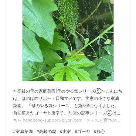
〜高齢の母の家庭菜園|母のやる気シリーズ⑤〜こんにち
は、ほのぼのサポート日和マノです。実家の小さな家庭
菜園。 「母のやる気シリーズ」も第5弾になりました。
前回植えたゴーヤと唐辛子。前回の記事シリーズ④はこ
ちら honobono-support-biyori.com「ちゃんと育つか
な？」なんて心配していましたが… 心配する相手を間違
#
家庭菜園
#
高齢の親
#
実家
#
ゴーヤ
#
摘心
えていました。育ちすぎです。 ゴーヤの生命力がすごか