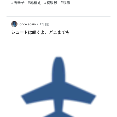
#
唐辛子
#
地植え
#
初収穫
#
収穫
った 毎回見るたびに、 「また伸びてない？」と思うほど
の勢い。 ツルはぐんぐん伸び、葉っぱもどんどん増えて
いきます。私は「大成功だなぁ」なんて呑気に眺めてい
ました。ところがGoogle先生に聞いてみると、ゴーヤは
•
once again
17日前
摘心…
シュートは続くよ、どこまでも