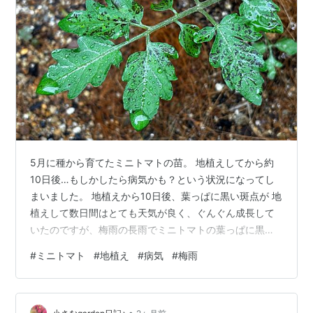
5月に種から育てたミニトマトの苗。 地植えしてから約
10日後…もしかしたら病気かも？という状況になってし
まいました。 地植えから10日後、葉っぱに黒い斑点が 地
植えして数日間はとても天気が良く、ぐんぐん成長して
いたのですが、梅雨の長雨でミニトマトの葉っぱに黒い
斑点が出始めました。 しかも、地植えした2本とも(´;ω;
#
ミニトマト
#
地植え
#
病気
#
梅雨
｀) 調べたところ、病気だと新芽にも黒い斑点が移り成長
が止まるそうですが、今のところ新芽は無事できれいだ
し、成長も止まることなく大きくなっている…これって
•