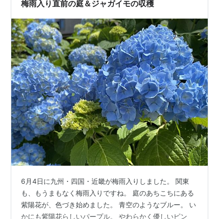
に。 種まきから育てるのは初めてだけど、こんなに元気
梅雨入り直前の庭＆ジャガイモの収穫
に育ってくれるんだなぁ。嬉…
6月4日に九州・四国・近畿が梅雨入りしました。 関東
も、もうまもなく梅雨入りですね。 庭のあちこちにある
紫陽花が、色づき始めました。 青空のようなブルー。 い
かにも紫陽花らしいパープル。 やわらかく優しいピン