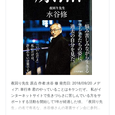
夜回り先生 原点 作者:水谷 修 発売日: 2018/09/20 メデ
ィア: 単行本 君のやっていることはキケンだぞ。 私がイ
ンターネットサイトで生きづらさに苦しんでいる方をサ
ポートする活動を開始して1年が経過した頃、「夜回り先
生」の名で有名な、水谷修さんの著書サイン会に参列し
たことがありました。 早いもので、あれから15年が経ち