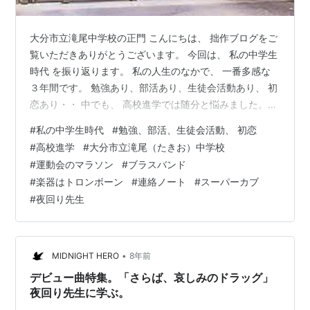
大分市立滝尾中学校の正門 こんにちは、 拙作ブログをご
覧いただきありがとうございます。 今回は、 私の中学生
時代 を振り返ります。 私の人生のなかで、 一番多感な
３年間です。 勉強あり、部活あり、生徒会活動あり、 初
恋あり・・ 中でも、 高校進学では随分と悩みました。
というか、 私の家は貧乏でしたので、 みんなと進むとこ
#
私の中学生時代
#
勉強、部活、生徒会活動、 初恋
ろが違って、 親を恨んだこともありました。 当時は、
#
高校進学
#
大分市立滝尾（たきお）中学校
かなりぐれかかっていましたが、 何とか無事に社会人に
#
運動会のマラソン
#
ブラスバンド
なれたのも、 親のおかげだと、 今では感謝しています。
#
楽器はトロンボーン
#
連絡ノート
#
スーパーカブ
ということで、読者のみなさんには、関係のないことか
#
夜回り先生
もしれません。 私の記録として記事に書かせていただき
ます。 もし…
•
MIDNIGHT HERO
8年前
デビュー曲特集。「さらば、哀しみのドラッグ」
夜回り先生に学ぶ。