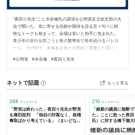
“夜回り先生”こと水谷修氏の講演を公明党足立総支部の大
会で聞いた。党に寄せる信頼や期待を語る言々句々に軽
快なトークも相まって、会場は笑いと拍手に包まれた。
青少年の非行を防ごうと夜の繁華街で長年続けるパトロ
ール。その中で、未来ある命との別れに直面した話に涙
がこぼれた。公明党と他党との根本的な考え方の違いを
#
公明党
#
水谷修
#
夜回り先生
熱弁する場面も印象的だった。 公明党は「国民があって
国がある」。どんなに“豊か”で“美しい”国になろうとも、
自ら命を絶つ子どもや、その日の暮らしに困る高齢者が
ネットで話題
もっと見る
一人でもいたら「そんな国は幸せじゃない」と続けた。
困り果て、泣いている人はいないか。その“一人”を探し出
し、幸せにするために声を聴き、…
268
210
ブックマーク
ブックマーク
「野党は終わった」夜回り先生が野党
「維新の議員に無断で
を痛烈批判 「独自の対案なく、政権
た」ことに怒った夜回
奪取ばかり考えている」（まいどなニ
氏）に対する橋下徹大
ュース） - Yahoo!ニュース
ト