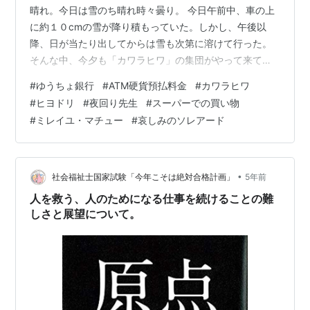
晴れ。今日は雪のち晴れ時々曇り。 今日午前中、車の上
に約１０cmの雪が降り積もっていた。しかし、午後以
降、日が当たり出してからは雪も次第に溶けて行った。
そんな中、今夕も「カワラヒワ」の集団がやって来てい
た。飛んでいる姿が見物か。 その様子は次のTwitter投稿
#
ゆうちょ銀行
#
ATM硬貨預払料金
#
カワラヒワ
写真（１枚）のとおりである。 ❶子供にとっても酷な、
#
ヒヨドリ
#
夜回り先生
#
スーパーでの買い物
ゆうちょ銀行への硬貨入出について、手数料が！(>_<)⇦
#
ミレイユ・マチュー
#
哀しみのソレアード
貯金箱が売れない、小銭貯金への励行がなされなくなる
等の弊害も！
https://t.co/FAo0cQr4VZhttps://t.co/hJHhDefjTj❷今日
目撃の「カワラ…
•
社会福祉士国家試験「今年こそは絶対合格計画」
5年前
人を救う、人のためになる仕事を続けることの難
しさと展望について。