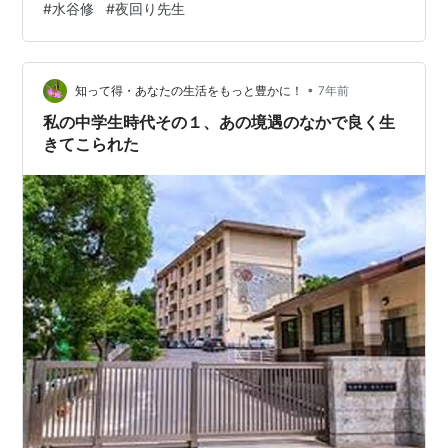
#
水谷修
#
夜回り先生
ましたが、短い時間ながら、今でも水谷先生と会話した
時のことが鮮明に残っています。 私の原点回帰とも言え
る出来事として深く刻まれているからです。当時大学生
•
だった私は、若者の為に命を懸けてまで尽力されている
知って得・あなたの生活をもっと豊かに！
7年前
水谷先生ならば、私の活動を理解して励ましてもらえる
私の中学生時代その１、あの境遇のなかで良く生
のではないかとい…
きてこられた