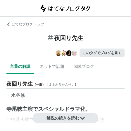
はてなブログ トップ
夜回り先生
このタグでブログを書く
言葉の解説
ネットで話題
関連ブログ
夜回り先生
(
一般
)
【
よまわりせんせい
】
＝
水谷修
寺尾聰主演でスペシャルドラマ化。
解説の続きを読む
TBS系水曜プレミア枠。2004年10月27日 放送。