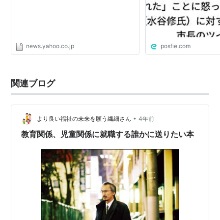
news.yahoo.co.jp
posfie.com
関連ブログ
•
より良い福祉の未来を願う繊細さん
4年前
教育関係、児童関係に就職する誰かに送りたい本