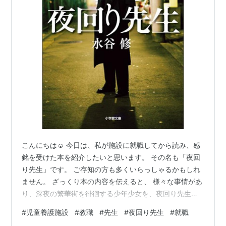
こんにちは☺︎ 今日は、私が施設に就職してから読み、感
銘を受けた本を紹介したいと思います。 その名も「夜回
り先生」です。 ご存知の方も多くいらっしゃるかもしれ
ません。 ざっくり本の内容を伝えると、 様々な事情があ
り、深夜の繁華街を徘徊する少年少女を、夜回り先生が
声を掛け、子どもたちの心に寄り添っていくストーリー
#
児童養護施設
#
教職
#
先生
#
夜回り先生
#
就職
がいくつか書かれています。 実話を元にしているため、