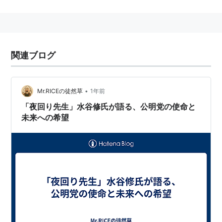
寺尾聰、加賀まりこ、市川実日子、朝比奈えり、松田祥
一、小出早織、森廉、小日向文世、山田純大、角野卓
造、的場浩司、熊谷真実、井川比佐志
関連ブログ
•
Mr.RICEの徒然草
1年前
「夜回り先生」水谷修氏が語る、公明党の使命と
未来への希望