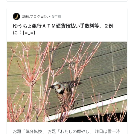
よりリアルで、心苦しくもあり、感じることや考えさせ
られることが多くあります。 実際に児童養護施設で働い
•
ている私は、以前障がいを持つ子どもの多さについても
諦観ブログ日記
5年前
このブログで書かせて頂きました。 私自身、自分なりに
ゆうちょ銀行ＡＴＭ硬貨預払い手数料等、２例
最大限子どもたちに寄り添うことで…
に！(=_=)
お題「気分転換」 お題「わたしの癒やし」 昨日は雪一時