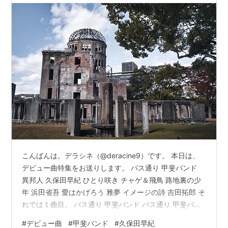
こんばんは。デラシネ（@deracine9）です。 本日は、
デビュー曲特集をお送りします。 バス通り 甲斐バンド
異邦人 久保田早紀 ひとり咲き チャゲ＆飛鳥 路地裏の少
年 浜田省吾 愛はかげろう 雅夢 イメージの詩 吉田拓郎 そ
れでは１曲目。 バス通り 甲斐バンド バス通り 甲斐バン
ド ロック ¥250 provided courtesy of iTunes バス通り
#
デビュー曲
#
甲斐バンド
#
久保田早紀