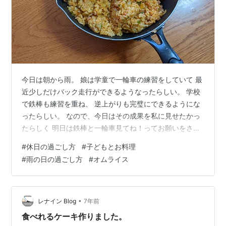
今日は朝から雨。 娘は学童で一輪車の練習をしていて 最
近少しだけバック走行ができるようなったらしい。 学校
で鉄棒も練習を重ね、 逆上がりも完璧にできるようにな
ったらしい。 なので、今日はその成果を私に見せたかっ
たらしく 明日は鉄棒と一輪車見てね！ってお願いをされ
ていた。 もちろん、いいよ～って約束はしたけれど。 朝
#
休日の過ごし方
#
子どもとお料理
から雨。 一輪車も鉄棒もできない。 朝起きるなり、お母
#
雨の日の過ごし方
#
オムライス
さん！一輪車見て！！というので いやいや、もうちょっ
と待ってくださいよ、と はやる娘の気持ちをなだめつつ
雨戸を開けると・・・・ 雨じゃん。 無理じゃん。 娘に
雨だから今日は一輪車も鉄棒も無理じゃない？と 言う
•
レナイン Blog
7年前
と、グズリだす娘。 や…
食べれるケーキ作りました。