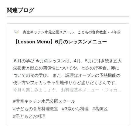
関連ブログ
•
青空キッチン水元公園スクール こどもの食育教室
4年前
【Lesson Menu】6月のレッスンメニュー
６月の学び 今月のレッスンは、4月、5月に引き続き五大
栄養素と献立の関係性についてや、七夕の行事食、卵に
ついての食の学び。 また、調理はオーブンの予熱機能の
使い方やフォカッチャ生地作りなど盛りだくさんです。
今月も楽しみましょう。 お料理基本メニュー ・フォカッ
チャ、スクランブルエッグ ・マンゴーラッシー ・カッテ
#
青空キッチン水元公園スクール
ージチーズサラダ ☆幼児メニュー （フォカッチャ、スク
#
子どもの食育料理教室
#
3歳から料理
#
葛飾区
ランブルエッグ） ＜食育学習内容＞ 高学年・低学年 フ
#
子どもとお料理
ォカッチャ、朝食について 幼児 小麦粉、朝ごはんについ
て おやつメニュー ・パンプディング ・手作りジンジャ
ーエール ・キウイジャム ☆幼児 （パンプディング） ＜