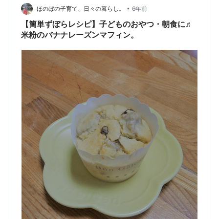
•
事もちゃんとやってますよ！！！（強調） 実は、以前に
ほのぼの子育て、日々の暮らし。
6年前
も一緒にクッキー作りをしたんですが、型抜きにも興味
【簡単ずぼらレシピ】子どものおやつ・朝食に♬
を示さずだっ…
米粉のバナナレーズンマフィン。