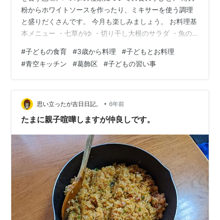
粉からホワイトソースを作ったり、ミキサーを使う調理
と盛りだくさんです。 今月も楽しみましょう。 お料理基
本メニュー ・七草がゆ ・切り干し大根のサラダ ・魚の
煮付け （幼児メニュー 七草がゆ） ●食育の学習テーマ●
#
子どもの食育
#
3歳から料理
#
子どもとお料理
七草の種類 七草がゆを食す意味について おやつメニュー
#
青空キッチン
#
葛飾区
#
子どもの習い事
・抹茶チョコ大福 ・チョコレートブラウニー ●食育学習
のテーマ● チョコレートブラウニーについて 湯煎とは？
お料理アレンジメニュー ・クリームスパゲッティー ・ほ
うれん草のポタージュ ・温野菜サラダ （幼児メニュー
•
思い立ったが吉日日記。
6年前
クリー…
たまに親子喧嘩しますが仲良しです。