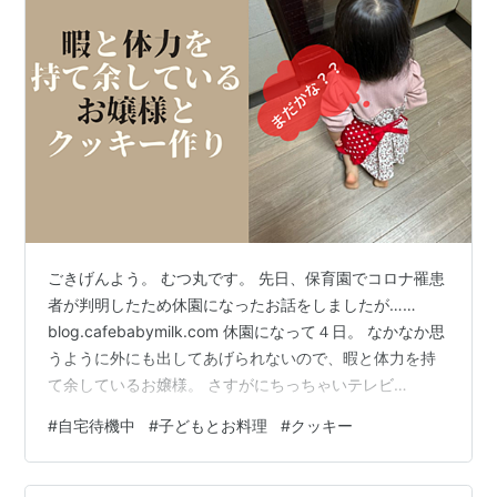
ごきげんよう。 むつ丸です。 先日、保育園でコロナ罹患
者が判明したため休園になったお話をしましたが……
blog.cafebabymilk.com 休園になって４日。 なかなか思
うように外にも出してあげられないので、暇と体力を持
て余しているお嬢様。 さすがにちっちゃいテレビ
（iPad）も飽きてきた模様。 もう少し大きかったら、ゲ
#
自宅待機中
#
子どもとお料理
#
クッキー
ームとか別の方向へシフトするんだろうけど、まだまだ
３歳児。体を動かしたい盛りです。 ってことで、仕事中
ではありますがクッキー作りしました(笑) もちろん、仕