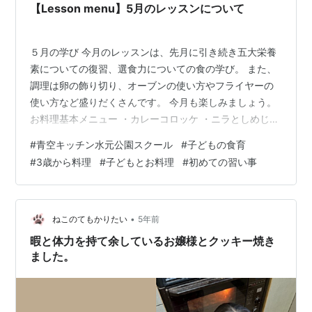
【Lesson menu】5月のレッスンについて
５月の学び 今月のレッスンは、先月に引き続き五大栄養
素についての復習、選食力についての食の学び。 また、
調理は卵の飾り切り、オーブンの使い方やフライヤーの
使い方など盛りだくさんです。 今月も楽しみましょう。
お料理基本メニュー ・カレーコロッケ ・ニラとしめじの
味噌汁 ・わかめご飯 ＊幼児 （カレーコロッケ） ＜食育
#
青空キッチン水元公園スクール
#
子どもの食育
学習内容＞ 高学年・低学年 五大栄養素について 幼児 野
#
3歳から料理
#
子どもとお料理
#
初めての習い事
菜、数について おやつメニュー ・コーンパン ・ウーロ
ン茶 ・ツナマヨパン ＊幼児 （コーンパン） ＜食育学習
内容＞ 高学年・低学年 補食について 幼児 パンについて
お料理アレンジメニュー ・オニオングラタンスープ ・ツ
•
ねこのてもかりたい
5年前
ナと…
暇と体力を持て余しているお嬢様とクッキー焼き
ました。