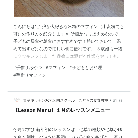
こんにちは^_^ 娘が大好きな米粉のマフィン（小麦粉でも
可）の作り方を紹介します♬ 砂糖かなり控えめなので、
子どもの昼食や朝食におすすめです！焼いておいて、温
めて出すだけなので忙しい朝に便利です。 ３歳娘も一緒
にクッキングしました😄娘には混ぜる作業をやってもら
いました。 お子様も一緒に参加すると楽しめるかもしれ
#
手作りおやつ
#
マフィン
#
子どもとお料理
ませんね✨ ～甘さ控えめ、米粉のバナナレーズンマフィ
#
手作りマフィン
ン～ 材料（マフィンカップ４～５個分） ☆粉類☆ ☆米
粉（小麦粉でもOKです。） １００g ☆砂糖 大さじ１
（甘くしたい場合は、大さじ２～３） ☆ベーキングパウ
ダー 小さじ１ ☆塩少し ひとつまみ（入れなくても大丈
•
青空キッチン水元公園スクール こどもの食育教室
6年前
夫です。） ・ バター…
【Lesson Menu】１月のレッスンメニュー
今月の学び 新年初のレッスンは、七草の種類や七草がゆ
を食す意味、パスタの種類についての食の学びと、 薄力