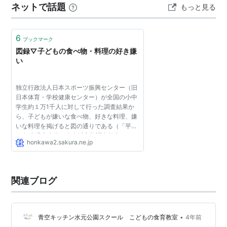
ネットで話題
もっと見る
食育学習内容…
6
ブックマーク
図録▽子どもの食べ物・料理の好き嫌
い
独立行政法人日本スポーツ振興センター（旧
日本体育・学校健康センター）が全国の小中
学生約１万1千人に対して行った調査結果か
ら、子どもが嫌いな食べ物、好きな料理、嫌
いな料理を掲げると図の通りである（「平成
22年度児童生徒の食生活実態調査報告
honkawa2.sakura.ne.jp
書」）。 成人の日本人が好きな料理について
は図録0332参照。 子ども...
関連ブログ
•
青空キッチン水元公園スクール こどもの食育教室
4年前