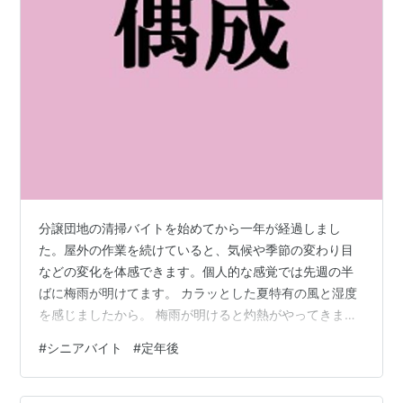
分譲団地の清掃バイトを始めてから一年が経過しまし
た。屋外の作業を続けていると、気候や季節の変わり目
などの変化を体感できます。個人的な感覚では先週の半
ばに梅雨が明けてます。 カラッとした夏特有の風と湿度
を感じましたから。 梅雨が明けると灼熱がやってきま
す。 昨年の夏を乗り切った経験があるので暑さに対する
#
シニアバイト
#
定年後
免疫はありそうです。 適切な水分補給の工夫や、体調の
悪化を回避する方法と実践を昨年の夏に学んだので今夏
は何とかなるのではないかと。 昨年の日記を読み返して