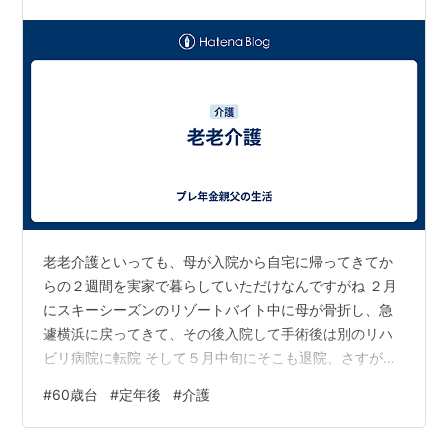
カートもワンピースも礼服以外ほぼ…
老老介護といっても、母が入院から自宅に帰ってきてか
らの２週間を実家で暮らしていただけなんですがね ２月
にスキーシーズンのリゾートバイト中に母が骨折し、急
遽横浜に戻ってきて、その後入院して手術後は別のリハ
ビリ病院に転院 そして５月中旬にそこも退院、さすがに
いきなり一人暮らしは危ないので、２週間を実家で暮ら
#
60歳台
#
定年後
#
介護
してました まあ自分でトイレとかも行けるので、食事を
作るくらいで、食器洗いはリハビリ兼ねて母にやっても