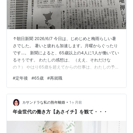
↑朝日新聞 2026/6/7 今日は、じめじめと梅雨らしい暑
さでした。 暑いと疲れも加速します。月曜からぐったり
です…。 新聞によると、65歳以上の4人に1人が働いてい
るそうです。 わたしの感想は、 （ええ、それだけな
の？） やはり65歳を超えてからの仕事は、わたしの予想
をはるかに超えて厳しいのでしょうか。 65から収入や体
#
定年後
#
65歳
#
再就職
力を当てにしては、やはりまずいのでしょうか。 昔コン
ビニ工場で10年夜勤のパートをやりましたが、あのころ
は30代でした。 深夜のパートを終えた後、家事や育児を
•
こなす体力もあったように思います。 口であれこれ言っ
カサンドラな私の熟年離婚
1ヶ月前
ても、最後は力のある個体が生き残るのが、自然界隈の
年金世代の働き方【あさイチ】を観て・・・
道理です。 今…