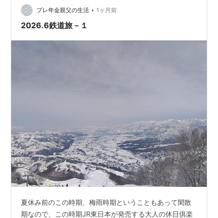
•
みると、きつい、疲れる、仕事選びに失敗した、もう無
プレ年金親父の生活
1ヶ月前
理、やめたい、など弱気な事ばかり書き綴ってました。
2026.6鉄道旅－１
それでも一年後の私は、同じ仕事を続けながら…
夏休み前のこの時期、梅雨時期ということもあって閑散
期なので、この時期JR東日本が発売する大人の休日俱楽