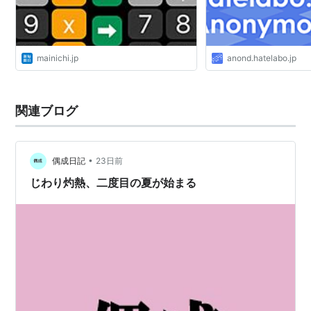
mainichi.jp
anond.hatelabo.jp
関連ブログ
•
偶成日記
23日前
じわり灼熱、二度目の夏が始まる