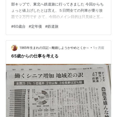
部キップで、東北へ鉄道旅に行ってきました 今回からち
ょっと値上げしたとは言え、５日間全ての列車が乗り放
題で２万円です さて、今回のメイン目的は只見線と五能
線、どちらもマニアの間では人気が高く、数年前に只見
#
60歳台
#
定年後
#
鉄道旅
線乗ろうと思ったら、始発の会津若松駅でも立身が出る
始末 又、五能線もリゾートしらかみという列車に乗ろう
としたら、こちらは指定席完売でした。 なので、今回は
•
只見線は比較的空いてる、小出駅５時半頃出発の始発に
1965年生まれの日記～離婚しようかやめとくか～
1ヶ月前
乗ります。 そのためには小出駅に前泊が必要ですが、余
65歳からの仕事を考える
り宿泊施設が無い。 ネットで調べたら、…