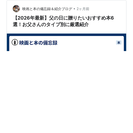
らったし、洗濯もヘルパーさんにやってもらってたの
•
で、それほどの負担は無かったです 骨折以前は週１でヘ
映画と本の備忘録＆紹介ブログ
2ヶ月前
ルパーさんに来てもらうのと、週１でデイサービスに行
【2026年最新】父の日に贈りたいおすすめ本6
っていたのですが、今回の骨折で要介護４になっ…
選！お父さんのタイプ別に厳選紹介
【2026年最新】父の日に贈りたいおすすめ本6選！お父
さんのタイプ別に実名紹介 「今年の父の日のプレゼン
ト、何にしよう……」「ネクタイやビールは定番すぎて、
たまには違うものを贈りたい」 そんな風に悩んでいませ