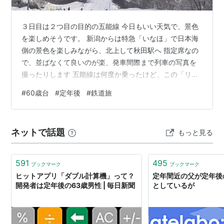
３日目は２つ目の目的の五能線 今日もいい天気で、景色
を楽しめそうです。 新潟からは特急「いなほ」で日本海
側の景色を楽しみながら、北上して秋田駅へ 指定席なの
で、並ばなくて良いのが楽、発車間際まで列車の写真を
撮ったりします 五能線は何度か乗ったけど、この「リゾ
ートしらかみ」は観光列車なので、これまで降りられな
#
60歳台
#
定年後
#
鉄道旅
かった観光名所でも何分か停車してくれます、また途中
景色の良いところは徐行もしてくれて、至れり尽くせり
でした 乗った青池編成 海岸の景色 初めて降りた千畳敷
ネットで話題
もっと見る
海岸 ４日目は津軽鉄道に乗ります、ここは冬のストーブ
列車が有名ですが、この時期なので、当然走ってませ
ん。津軽鉄道自体はかなり昔に乗ったけど…
591
495
ブックマーク
ブックマーク
ヒットアプリ「ダブル計算機」って？
定年間近の父が定年後
開発者は定年後の63歳男性 | 毎日新聞
としているが