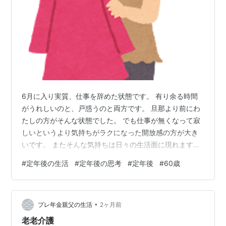
6月に入り実質、仕事を辞めた状態です。 有り余る時間
がうれしいのと、戸惑うのと両方です。 旦那より前にわ
たしの方がそんな状態でした。 でも仕事が無くなって寂
しいというより気持ちがラクになった開放感の方が大き
いです。 またそんな気持ちは日々の生活面に現れます。
例えば洋服を選ぶ場合、今までは撮影で人前に出るので
#
定年後の生活
#
定年後の思考
#
定年後
#
60歳
なるべく目立たなくて動きやすいアイテムばかり選んで
ました。 そんな時代が長く、わたしもそういうものが好
きだったと思ってました。 でも仕事というたがを外す
•
と、もっと自分の好きなものを着たい〜(持ちたい〜っ)て
プレ年金親父の生活
2ヶ月前
気持ちがわいてきマシタ。 わたしのワードローブにはス
老老介護