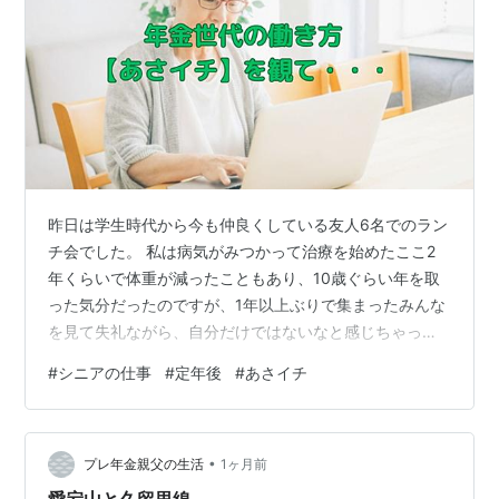
昨日は学生時代から今も仲良くしている友人6名でのラン
チ会でした。 私は病気がみつかって治療を始めたここ2
年くらいで体重が減ったこともあり、10歳ぐらい年を取
った気分だったのですが、1年以上ぶりで集まったみんな
を見て失礼ながら、自分だけではないなと感じちゃった
りしました。 友人たちからの私への第一声は「なんか瘦
#
シニアの仕事
#
定年後
#
あさイチ
せたね」でしたけど。 で、やはり話題は定年になってか
らの今の暮らしの事。 ちょうど、今朝のあさイチもシニ
アの働き方の特集でしたので共通することも多い感じで
•
した。 番組ではシニアの働き方は変わってきている、求
プレ年金親父の生活
1ヶ月前
人も増えシニアのニーズに合った働き方が出来るように
愛宕山と久留里線