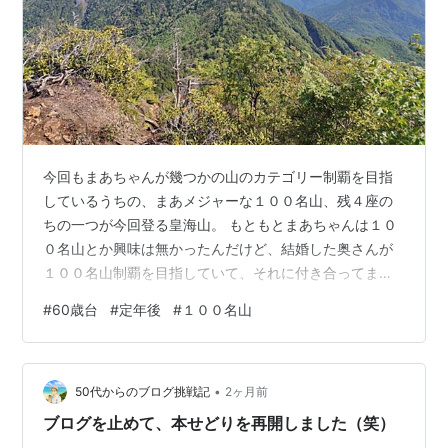
今回もまあちゃんが幾つかの山のカテゴリー制覇を目指
しているうちの、まあメジャーな１００名山、残４座の
ちの一つが今回登る皇海山。 もともとまあちゃんは１０
０名山とか興味は無かったんだけど、結婚した奥さんが
１００名山制覇を目指していて、それに付き合ってまし
た。そのうち子供が出来て、子育てやらの間は奥さんが
#
60歳台
#
定年後
#
１００名山
登れないので、その間は３００名山を登ってました 子育
てもひと段落して、奥さんに１００名山再開する？と聞
いてみたら、もういいや、とのことで最近は１００名山
•
も登り始めてます今回、東北に用事があり、その帰りに
50代からのブログ挑戦記
2ヶ月前
梅雨の晴れ間を狙って皇海山に登ってきました、初日は
ブログを止めて、本せどりを再開しました（笑）
途中の庚申山荘という避難小屋まで行って一泊、梅…