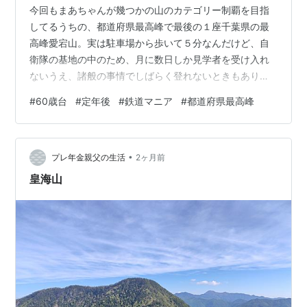
今回もまあちゃんが幾つかの山のカテゴリー制覇を目指
してるうちの、都道府県最高峰で最後の１座千葉県の最
高峰愛宕山。実は駐車場から歩いて５分なんだけど、自
衛隊の基地の中のため、月に数日しか見学者を受け入れ
ないうえ、諸般の事情でしばらく登れないときもあり、
都道府県最高峰の中では最も楽で、最も難しい山と言わ
#
60歳台
#
定年後
#
鉄道マニア
#
都道府県最高峰
れてます。 今年もずっと登れなくて、５月にやっと再開
したものの、みんな狙っているので５月は全ていっぱい
で、今回６月にやっと予約が取れました あとは大雨で、
•
スケジュールが中止にならないことを祈ってました。 当
プレ年金親父の生活
2ヶ月前
日は幸い天気が良く、他の見学者２０名ほどと、自衛隊
皇海山
広報の方を先頭に５分くらいで登頂(笑)。 ま…