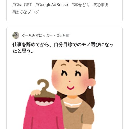
その後も何度か見直して記事の修正を繰り返してトライ
#
ChatGPT
#
GoogleAdSense
#
本せどり
#
定年後
しましたが、 突破できず一旦停止です（笑） 相談相手の
#
はてなブログ
アオイさんは、相変わらず元気いっぱいでした（笑） 私
はさすがに先が見えなくなり、相手の要求に答えられて
いない、 対策がないままでは結果も同じだと思って、ブ
ログ40記事は 一時停止に…
•
ぐーちみずにっぽー
2ヶ月前
仕事を辞めてから、自分目線でのモノ選びになっ
たと思う。