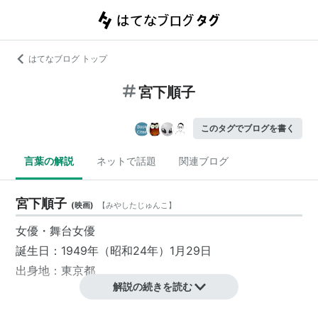
はてなブログ トップ
宮下順子
このタグでブログを書く
言葉の解説
ネットで話題
関連ブログ
宮下順子
(
映画
)
【
みやしたじゅんこ
】
女優・舞台女優
誕生日：1949年（昭和24年）1月29日
出身地：東京都
解説の続きを読む