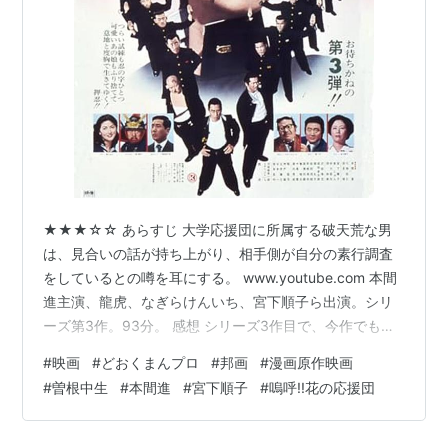
実録阿部定
嗚呼!!花の応援団
シリーズ
肉体の門
ダイナマイトどんどん
★★★☆☆ あらすじ 大学応援団に所属する破天荒な男
わるいやつら
は、見合いの話が持ち上がり、相手側が自分の素行調査
をしているとの噂を耳にする。 www.youtube.com 本間
悪霊島
進主演、龍虎、なぎらけんいち、宮下順子ら出演。シリ
薄化粧
ーズ第3作。93分。 感想 シリーズ3作目で、今作でもま
海猫
た主役が交代しているが、これまでよりもだいぶシュッ
#
映画
#
どおくまんプロ
#
邦画
#
漫画原作映画
としていて、バケモノじみた得体の知れなさはだいぶな
…など。
#
曽根中生
#
本間進
#
宮下順子
#
嗚呼!!花の応援団
くなってしまった。ただ、これまでがリアル過ぎただけ
で、最初からこれならすんなりと受け入れられた気もす
る。 今回も、序盤は様々なエピソードをつなげていく形