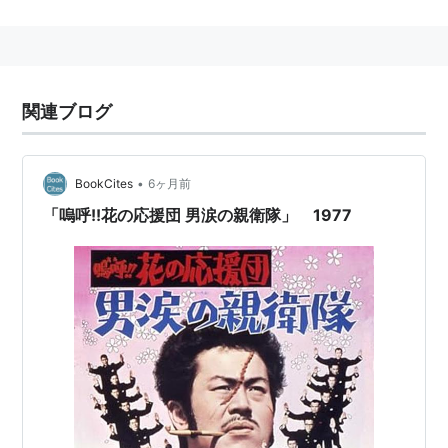
1971年、「
私はこうして失った
」（
葵映画
）で映画
デビュー。
1970年代は主に成人映画（日活ロマンポルノなど）
に数多く出演。以降は一般映画でも活躍。
関連ブログ
1978年度、第21回ブルーリボン助演女優賞受賞。対
象作品は「
ダイナマイトどんどん
」「
雲霧仁左衛
門
」。
•
BookCites
6ヶ月前
1979年度、第4回報知映画主演女優賞受賞。対象作品
は「
赫い髪の女
」。
「嗚呼!!花の応援団 男涙の親衛隊」 1977
主な映画出演
私はこうして失った
団地妻
シリーズ
四畳半襖の裏張り