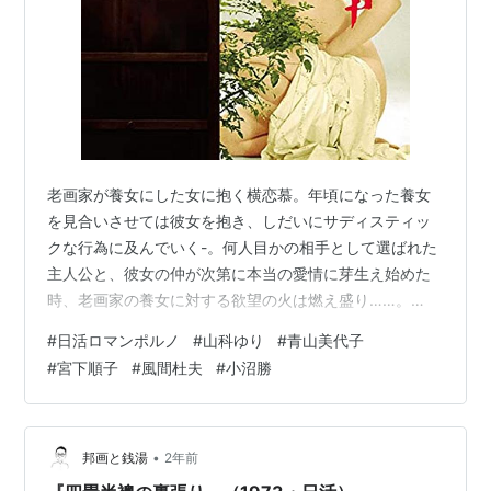
老画家が養女にした女に抱く横恋慕。年頃になった養女
を見合いさせては彼女を抱き、しだいにサディスティッ
クな行為に及んでいく-。何人目かの相手として選ばれた
主人公と、彼女の仲が次第に本当の愛情に芽生え始めた
時、老画家の養女に対する欲望の火は燃え盛り……。
(Prime Videoより引用） 監督：小沼勝 出演：山科ゆり/
#
日活ロマンポルノ
#
山科ゆり
#
青山美代子
青山美代子/宮下順子/風間杜夫 昼下りの情事 古都曼陀羅
#
宮下順子
#
風間杜夫
#
小沼勝
山科ゆり Amazon 京都の美しい風景と共に、男女の。い
やすごい。いきなりだけど、寺社仏閣や竹藪で、よく撮
影許可降りたな（笑）。しかし美しい。 銀行員の風間杜
夫は見合いで出会った女性と一目惚れ、はじめは硬い雰
•
邦画と銭湯
2年前
囲気であったが…