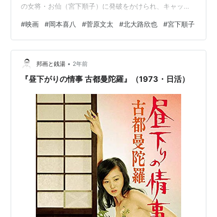
の女将・お仙（宮下順子）に発破をかけられ、キャッチ
ャーとして出場する。そこへ助っ人・銀次（北大路欣
#
映画
#
岡本喜八
#
菅原文太
#
北大路欣也
#
宮下順子
也）が登場。彼はお仙の亭主であり、凄腕のピッチャー
だったが、誤解から加助のことを敵視することになっ
た。 やくざに野球をやらせるコメディ映画だが、菅原文
•
太の暑苦しい演技がはまっていて楽しかった。終始ハイ
邦画と銭湯
2年前
テンションで荒唐無稽なことをするのが彼の魅力であ
『昼下がりの情事 古都曼陀羅』（1973・日活）
る。一方、敵役の北大路欣也は落ち着いた佇まいを…