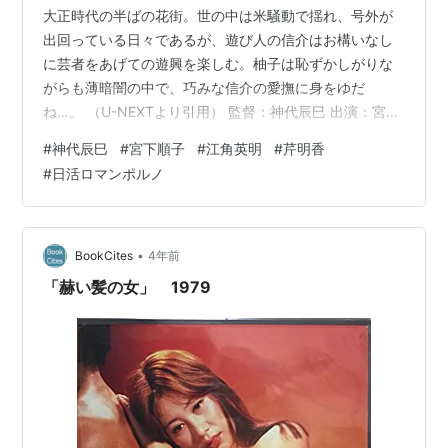
大正時代の半ばの花街。世の中は米騒動で揺れ、号外が
出回っている日々であるが、遊び人の信介はお構いなし
に芸者をあげての遊興を楽しむ。柚子は恥ずかしがりな
がらも薄暗闇の中で、巧みな信介の愛撫に身をゆだ
ね…。 （U-NEXTより引用） 監督：神代辰巳 出演：宮下
順子/江角英明/山谷初男 四畳半襖の裏張り [DVD] 宮下順
#
神代辰巳
#
宮下順子
#
江角英明
#
芹明香
子 Amazon 面白かった。いや、世の中激動、だが男と女
#
日活ロマンポルノ
は（あるいは男は女を、女は男を）しょうもない。 い
や、無学なもんで原作未読なんですが、なにがあろうと
なくならないのは性欲！ 愛？ 顔のいい男は気をつけろ、
はじめての相手に気をやるな、などなど金言満載。
•
BookCites
4年前
「赫い髪の女」 1979