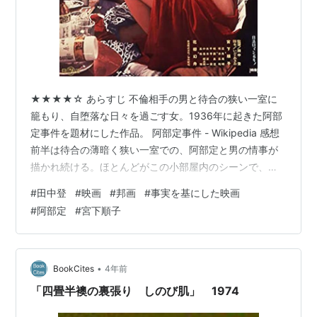
★★★★☆ あらすじ 不倫相手の男と待合の狭い一室に
籠もり、自堕落な日々を過ごす女。1936年に起きた阿部
定事件を題材にした作品。 阿部定事件 - Wikipedia 感想
前半は待合の薄暗く狭い一室での、阿部定と男の情事が
描かれ続ける。ほとんどがこの小部屋内のシーンで、や
ることは大体分かっているし、同じことの繰り返しなの
#
田中登
#
映画
#
邦画
#
事実を基にした映画
で、工夫はしているが段々と閉塞感を感じるようになっ
#
阿部定
#
宮下順子
てくる。 ただここで色々とその後を暗示するような伏線
も張られている。とはいえ、当時の人々はこの後何が起
きるのかは分かっていただろうから、だからあんなこと
をしたのだろうなと頷きながら見ている感じだろうか。
•
BookCites
4年前
大河ドラマを見ているよう…
「四畳半襖の裏張り しのび肌」 1974