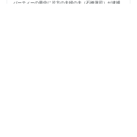
家族ぐるみでつき合っているふた組の夫婦。だがホーム
パーティーの最中に片方の夫婦の夫（石橋蓮司）が逮捕
され、警察・マスコミの攻勢や近所のいやがらせが始ま
った。妻（酒井和歌子）は狂気にとらわれていく。
#
酒井和歌子
#
高崎俊夫
#
神代辰巳
#
宮下順子
#
田中収
#
火曜サスペンス劇場
#
土曜ワイド劇場