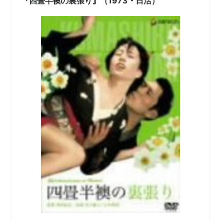
『四畳半襖の裏張り』（1973・日活）