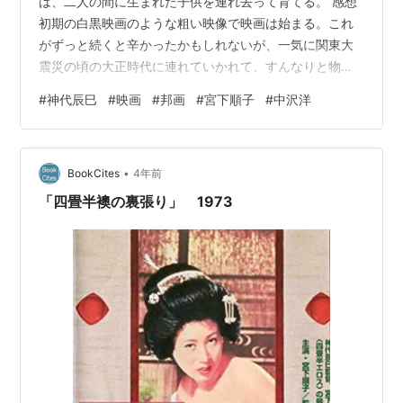
は、二人の間に生まれた子供を連れ去って育てる。 感想
初期の白黒映画のような粗い映像で映画は始まる。これ
がずっと続くと辛かったかもしれないが、一気に関東大
震災の頃の大正時代に連れていかれて、すんなりと物語
に入っていけた。タイトルバックからはカラーになる
#
神代辰巳
#
映画
#
邦画
#
宮下順子
#
中沢洋
が、このセピアがかった映像もまた雰囲気があって良か
った。 前作は色事に関するあれこれをしっとりと描いて
いたような記憶があるが、今回は色街で育った少年のモ
•
ンスターぶりがじっとりと描かれていく。ただでさえそ
BookCites
4年前
の手のことには自然と詳しくなってしまう環境に育った
「四畳半襖の裏張り」 1973
エリートなのに、なおかつ怪物的なのだから、こ…