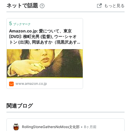
ネットで話題
もっと見る
式で展開する。最初の花見でのOBのいびりシーンこそね
ちっこかったものの、全…
5
ブックマーク
Amazon.co.jp: 愛について、東京
[DVD]: 柳町光男 (監督), ウー･シャオ
トン (出演), 岡坂あすか（現黒沢あす
か） (出演), 戸川純 (出演), 今井雅之
(出演), 浜田晃 (出演), 渡辺哲 (出演),
ガダルカナル･タカ (出演), 宮下順子
(出演), 藤岡弘 (出演): DVD
www.amazon.co.jp
関連ブログ
•
RollingStoneGathersNoMoss文化部
8ヶ月前