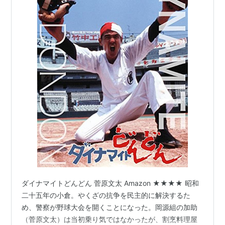
ダイナマイトどんどん 菅原文太 Amazon ★★★★ 昭和
二十五年の小倉。やくざの抗争を民主的に解決するた
め、警察が野球大会を開くことになった。岡源組の加助
（菅原文太）は当初乗り気ではなかったが、割烹料理屋