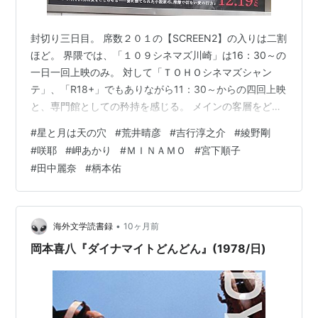
封切り三日目。 席数２０１の【SCREEN2】の入りは二割
ほど。 界隈では、「１０９シネマズ川崎」は16：30～の
一日一回上映のみ。 対して「ＴＯＨＯシネマズシャン
テ」、「R18+」でもありながら11：30～からの四回上映
と、専門館としての矜持を感じる。 メインの客層をどの
ように捉えているのかの、スタンスの違いが明確に現れ
#
星と月は天の穴
#
荒井晴彦
#
吉行淳之介
#
綾野剛
た編成と見る。 舞台は１９６９年の東京。『吉行淳之
#
咲耶
#
岬あかり
#
ＭＩＮＡＭＯ
#
宮下順子
介』の同名私小説が原作。 もっとも小説の発表は１９６
#
田中麗奈
#
柄本佑
６年なので、年次を意図的に移しているよう。 では、１
９６９年はどんな年だったか。 監督・脚本の『荒井晴
彦』が初期に主戦場とした「日活ロマンポルノ」は１９
７１年～なので、少しず…
•
海外文学読書録
10ヶ月前
岡本喜八『ダイナマイトどんどん』(1978/日)