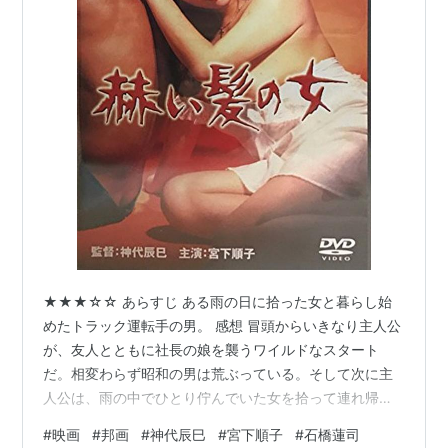
★★★☆☆ あらすじ ある雨の日に拾った女と暮らし始
めたトラック運転手の男。 感想 冒頭からいきなり主人公
が、友人とともに社長の娘を襲うワイルドなスタート
だ。相変わらず昭和の男は荒ぶっている。そして次に主
人公は、雨の中でひとり佇んでいた女を拾って連れ帰
る。昭和の女は漂っている。 その後は主人公と女が部屋
#
映画
#
邦画
#
神代辰巳
#
宮下順子
#
石橋蓮司
で過ごす様子が中心に描かれていく。主人公が雨の日は