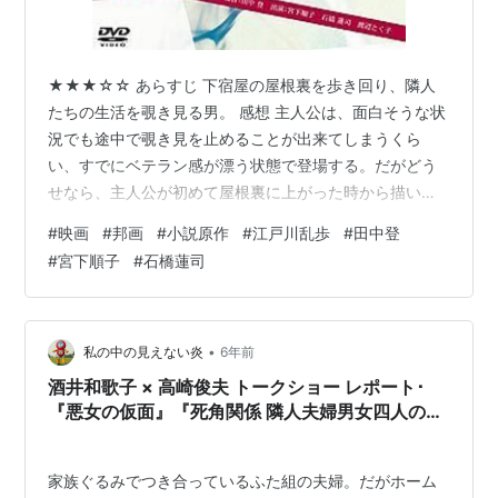
★★★☆☆ あらすじ 下宿屋の屋根裏を歩き回り、隣人
たちの生活を覗き見る男。 感想 主人公は、面白そうな状
況でも途中で覗き見を止めることが出来てしまうくら
い、すでにベテラン感が漂う状態で登場する。だがどう
せなら、主人公が初めて屋根裏に上がった時から描いて
欲しかった。その方が感情移入しやすいし、ドキドキ感
#
映画
#
邦画
#
小説原作
#
江戸川乱歩
#
田中登
が出て序盤の盛り上がりを作れたような気がする。 基本
#
宮下順子
#
石橋蓮司
的には日活ロマンポルノなのでそういう場面が多いのだ
が、途中でなぜか寝苦しそうにしているおじさんの姿を
延々と映し出す箇所がある。これは何の時間？誰得な
の？と思ってしまったが、原作ではこれがメインと言っ
•
私の中の見えない炎
6年前
てもいい場面だったようだ。このおじさんがどのよ…
酒井和歌子 × 高崎俊夫 トークショー レポート･
『悪女の仮面』『死角関係 隣人夫婦男女四人のか
らみ合い』（1）