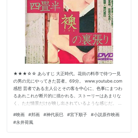
★★★☆☆ あらすじ 大正時代。花街の料亭で待つ一見
の男の元にやってきた芸者。69分。 www.youtube.com
感想 芸者である主人公とその客を中心に、色事にまつわ
るあれこれが断片的に描かれる。ストーリーはあまりな
く、ただ情景だけが映し出されているような感じだ。 だ
が米騒動やシベリア出兵など不穏な空気を感じるこの頃
#
映画
#
邦画
#
神代辰巳
#
宮下順子
#
小説原作映画
の世相がよく伝わってきて、そんな世間と隔絶したよう
#
永井荷風
な花街の、情緒あふれる雰囲気も良く感じられる。どこ
か鈴木清順の大正浪漫3部作と雰囲気が似ていた。花街は