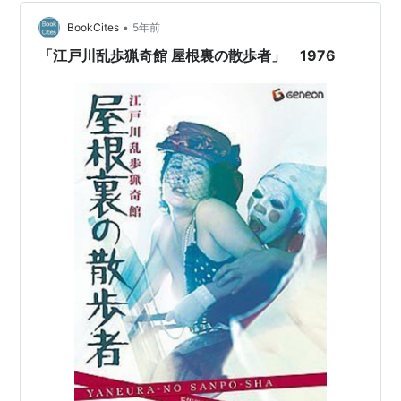
そういった俗世間の煩わしさを忘れるためにあるような
場所と言えるだろう。 bookcites.hatenadiary.com …
•
BookCites
5年前
「江戸川乱歩猟奇館 屋根裏の散歩者」 1976