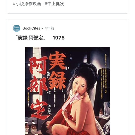
#
小説原作映画
#
中上健次
休みとなるダンプカー運転手のためか、二人がいる時は
大抵雨が降っている。この雨と画面のあちこちに配置さ
れた、タイトルにもある「赤」色が印象に残る映画だ。
次第に女を好きになりかけていた主人公だが、ある時、
•
BookCites
4年前
仲間に女を貸すよう頼まれ、断り切れずに差し出…
「実録 阿部定」 1975