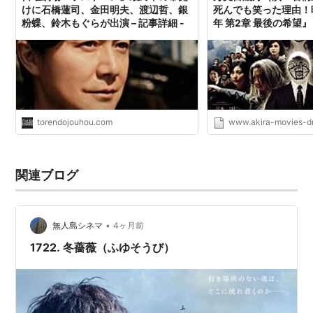
けに石橋蓮司、金田明夫、渡辺哲、銀
死んでも笑った理由！
粉蝶、鈴木もぐらが出演 – 記事詳細 -
年 第2章 最後の希望』 
画・ドラマブログ
torendojouhou.com
www.akira-movies-d
関連ブログ
•
無人島シネマ
4ヶ月前
1722. 冬薔薇（ふゆそうび）