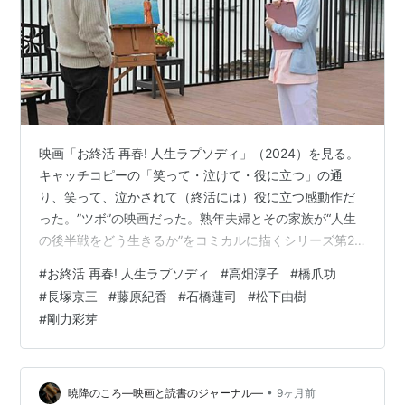
映画「お終活 再春! 人生ラプソディ」（2024）を見る。
キャッチコピーの「笑って・泣けて・役に立つ」の通
り、笑って、泣かされて（終活には）役に立つ感動作だ
った。”ツボ”の映画だった。熟年夫婦とその家族が“人生
の後半戦をどう生きるか”をコミカルに描くシリーズ第2
作。第1作は「お終活 熟春！人生、百年時代の過ごし方」
#
お終活 再春! 人生ラプソディ
#
高畑淳子
#
橋爪功
(2021）。 高畑淳子が堂々の主役。フランスのシャンソ
#
長塚京三
#
藤原紀香
#
石橋蓮司
#
松下由樹
ン「愛の讃歌」に独自の歌詞をつけて歌う。普段は脇役
#
剛力彩芽
で口うるさいおばさん役が多い高畑淳子が、歌手として
越路吹雪かマリオン・コティヤール（「エディット・ピ
アフ〜愛の讃歌〜」）かと思うほど素晴らしい。 終活
は、人生の終わりというよりも…
•
暁降のころ―映画と読書のジャーナル―
9ヶ月前