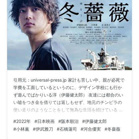
引用元：universal-press.jp 家計も苦しい中、親が必死で
学費を工面しているというのに、デザイン学校にも行か
ず遊んでばかりいる淳（伊藤健太郎） 友達には都合のい
い嘘をつき金を借りては返しもせず、地元のチンピラの
使い走りのようなことをして無為な生活を続けている 土
砂を船に積み込み運ぶ仕事をしている淳の父（小林薫）
#
2022年
#
日本映画
#
阪本順治
#
伊藤健太郎
と、その仕事を手伝っている母（余貴美子）は、かつて
#
小林薫
#
伊武雅刀
#
石橋蓮司
#
河合優実
#
冬薔薇
の事故をきっかけに淳としっかり向き合うことが出来