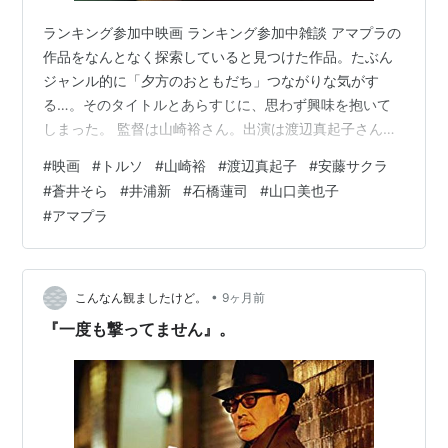
ランキング参加中映画 ランキング参加中雑談 アマプラの
作品をなんとなく探索していると見つけた作品。たぶん
ジャンル的に「夕方のおともだち」つながりな気がす
る…。そのタイトルとあらすじに、思わず興味を抱いて
しまった。 監督は山崎裕さん。出演は渡辺真起子さん、
安藤サクラさん、蒼井そらさん、井浦新さん、石橋蓮司
#
映画
#
トルソ
#
山崎裕
#
渡辺真起子
#
安藤サクラ
さん、山口美也子さん他。2010年７月に上映された104
#
蒼井そら
#
井浦新
#
石橋蓮司
#
山口美也子
分の映画です。ちなみに、第33回香港国際映画祭国際評
#
アマプラ
価家連盟賞にノミネート、第28回トリノ映画祭インター
ナショナル・コンペティション部門に正式出品されたそ
うで、もしかすると知る人ぞ知る作品なのかも？
eiga.com 以下、あらすじ。（参照…
•
こんなん観ましたけど。
9ヶ月前
『一度も撃ってません』。