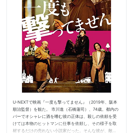
U-NEXTで映画『一度も撃ってません』（2019年、阪本
順治監督）を観た。 市川進（石橋蓮司）、74歳。都内の
バーでオシャレに酒を嗜む彼の正体は、殺しの依頼を受
けては本物のヒットマンに仕事を依頼し、その様子を取
材するだけの売れない小説家だった。そんな彼が、敵の