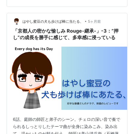
じ、しかも役柄が”黒幕”であることなどから「国宝」同様
に重厚さが増している。ちなみに渡辺謙が映画出演を決
める基準は「面白いか面白くないか」だそ…
•
はやし蜜豆の犬も歩けば棒に当たる、
5ヶ月前
「京都人の密かな愉しみ Rouge-継承-」-3：”押
し”の成長を勝手に感じて、多幸感に浸っている
6話、庭師の師匠と弟子のシーン。チェロの深い音で奏で
られるしっとりしたテーマ曲が全身に染みこみ、染み出
て、温かいものが頬を伝う。 師匠は美山清兵衛（石橋蓮