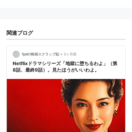
的でインパクトのある悪役俳優として知られるようにな
る。
近年では従来のような役柄とは違うコミカルな演技を見
せ、コメディリリーフとしての活躍も見られる。
関連ブログ
缶コーヒー「ジョージア」のCMシリーズでは、矢田亜
希子、米倉涼子、佐藤江梨子と共に登場する「部長」と
してお馴染み。
•
fpdの映画スクラップ貼
3ヶ月前
ナイトホスピタルでは、安恩美（ユンソナ）の父親役と
Netflixドラマシリーズ「地獄に堕ちるわよ」（第
8話、最終9話）。見たほうがいいわよ。
して、日本語堪能な韓国企業社長を熱演し、流暢なハン
グルを披露した。
劇場版アニメ『
カウボーイビバップ
天国の扉』では、
「レンジィ」というコンビニ強盗の声を充てる。なおレ
ンジィは「石橋のような」造形で、「石橋のように」喋
る。
主な代表作