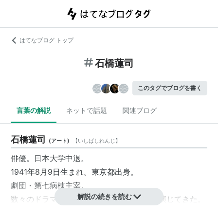
はてなブログ トップ
石橋蓮司
このタグでブログを書く
言葉の解説
ネットで話題
関連ブログ
石橋蓮司
(
アート
)
【
いしばしれんじ
】
俳優。日本大学中退。
1941年8月9日生まれ。東京都出身。
劇団・第七病棟主宰。
解説の続きを読む
数々のドラマや映画において、主に悪役を演じてきた。
特に、性格異常者や陰湿な悪人などはアタリ役で、個性