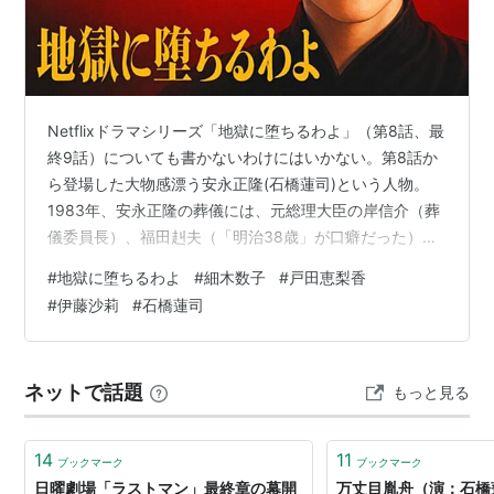
NHK人形劇『三国志』（関羽雲張）
必殺シリーズ
雲霧仁左衛門
（山崎努版）
Netflixドラマシリーズ「地獄に堕ちるわよ」（第8話、最
鬼平犯科帳
終9話）についても書かないわけにはいかない。第8話か
蘇える金狼（香取慎吾版）
ら登場した大物感漂う安永正隆(石橋蓮司)という人物。
ビューティ7
1983年、安永正隆の葬儀には、元総理大臣の岸信介（葬
共犯者
儀委員長）、福田赳夫（「明治38歳」が口癖だった）当
妖怪大戦争
時首相・中曽根康弘などの政治家のトップのほか、財界
#
地獄に堕ちるわよ
#
細木数子
#
戸田恵梨香
総理ともいわれた日経連会長の大槻文平らの名前があっ
忍 ＳＨＩＮＯＢＩ
#
伊藤沙莉
#
石橋蓮司
た。 そもそも安永正隆とはどんな人物？「昭和最大の思
心の糸
（NHK、2010年11月27日）
想家」として描かれ、細木数子との婚姻騒動まで盛り込
ホンボシ〜心理特捜事件簿
(2011年1月期、テレビ朝日
まれた人物で安岡正篤がモデルと言われる。 日本の易学
系)
ネットで話題
もっと見る
者、陽明学者、思想家で吉田茂（元内閣総理大臣）など
他多数
の大物政治家とも深い交流…
14
11
ブックマーク
ブックマーク
日曜劇場「ラストマン」最終章の幕開
万丈目胤舟（演：石橋