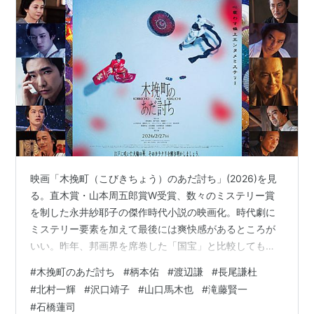
映画「木挽町（こびきちょう）のあだ討ち」(2026)を見
る。直木賞・山本周五郎賞W受賞、数々のミステリー賞
を制した永井紗耶子の傑作時代小説の映画化。時代劇に
ミステリー要素を加えて最後には爽快感があるところが
いい。昨年、邦画界を席巻した「国宝」と比較してもそ
ん色がないほど見ごたえのある映画だった。タイトルが
#
木挽町のあだ討ち
#
柄本佑
#
渡辺謙
#
長尾謙杜
読みにくく覚えにくいのが玉に瑕（笑）。 舞台となる芝
#
北村一輝
#
沢口靖子
#
山口馬木也
#
滝藤賢一
居小屋「森田座」の立作者（たてさくしゃ、狂言作者の
#
石橋蓮司
ことで現在の演出家で芝居小屋の支配人）を渡辺謙が演