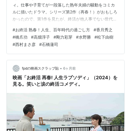
ィ。仕事や子育てが一段落した熟年夫婦の騒動をコミカ
ルに描いたドラマ。シリーズ第2作（再春！）がおもしろ
かったので、第1作を見たが、終活が他人事でない世代に
とってはテーマが身に迫り共感できるところも多い。 冒
#
お終活 熟春！人生、百年時代の過ごし方
#
香月秀之
頭、日本人の平均寿命は男性が81歳、女性が87歳、目の
#
橋爪功
#
高畑淳子
#
剛力彩芽
#
水野勝
#
松下由樹
前に人生100年時代が迫っているが、その長さに気付いて
#
西村まさ彦
#
石橋蓮司
いる人は少ない…というナレーションがある。 若いころ
は「青春」、年齢を重ねた今は「熟春」と捉えて、終活
セミナーに参加したり、「歌は健康の源」だとコーラス
に精を出すご婦人たちのダンナに対す…
•
fpdの映画スクラップ貼
6ヶ月前
映画「お終活 再春! 人生ラプソディ」（2024）を
見る。笑いと涙の終活コメディ。