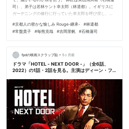
司）、弟子は若林ケント幸太郎（林遣都）。イギリスに
ガーデニングの修行に行っていた幸太郎を呼び戻し、自
分の跡目、16代美山清兵衛を継ぐよう師匠が言い渡した
#
京都人の密かな愉しみ Rouge-継承-
#
林遣都
ことを回想するシーンだった。 二人の再会、これまでの
#
常盤貴子
#
毎熊克哉
#
吉岡里帆
#
石橋蓮司
厳しい指導など、過去を織り交ぜ、幸太郎の顔を見て
「ええ顔になったな」と言った清兵衛の言葉がすとんと
腑に落ちる。そこにいる幸太郎は、4年前、仕事や恋人に
悩みながらわちゃわちゃやっていたその人とは全く違う
•
fpdの映画スクラップ貼
5ヶ月前
佇まいだった。それは、役名：若林ケント幸太…
ドラマ「HOTEL - NEXT DOOR -」（全6話、
2022）の1話・2話を見る。主演はディーン・フ
ジオカ。