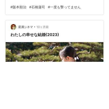
ヒットマン（豊川悦司）に命を狙われ、人生最大の危機
#
阪本順治
#
石橋蓮司
#
一度も撃ってません
に立たされる。 ストーリーはびっくりするくらい盛り上
がらないが、「俳優・石橋蓮司」が長年積み上げてきた
前フリが利いている映画だった。 作家も殺し屋も家族の
•
理解が必要だ。 www.youtube.com www.youtube.com
星屑シネマ
10ヶ月前
わたしの幸せな結婚(2023)