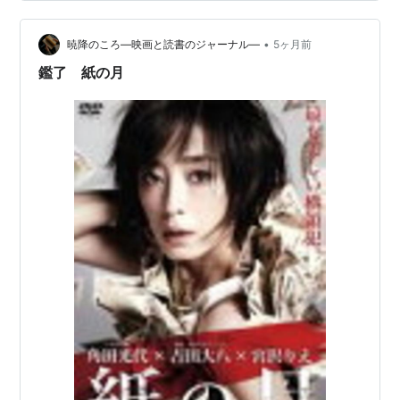
ず、日々の忙しさに逃げていた そんなある日、淳はデザ
イン学校の友人が家業を継ぐ為に戻った岡山に行き、そ
こでデザイナーとして働こうと（勝手に）決心する 深夜
•
暁降のころ―映画と読書のジャーナル―
5ヶ月前
バスが出る横浜で、出発…
鑑了 紙の月