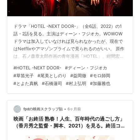
ドラマ「HOTEL -NEXT DOOR-」（全6話、2022）の1
話・2話を見る。主演はディーン・フジオカ。WOWOW
ドラマは加入していなければ見られなかったが、現在で
はNetflixやアマゾンプライムで見られるのがいい。 原作
は、石ノ森章太郎作画の青年漫画「HOTEL」、紺間宏
（漫画原作者・大石賢一の別名）シナリオ。 競争が激化
#
HOTEL -NEXT DOOR-
#
ディーン・フジオカ
した令和のホテル業界を舞台に、老舗ホテルの凋落と危
#
草笛光子
#
尾美としのり
#
益岡徹
#
モロ師岡
機をオリジナル脚本で描く社会派エンターテイメントと
#
とよた真帆
#
石橋蓮司
#
村上弘明
#
加藤雅也
して制作された。第2話などは涙腺が緩むやり取りもあっ
た。 ホテル再建に挑む三枝総支配人（ディーン・フジオ
カ）がホテルの本質を突く名言が次から次に登場すると
ころが見どこ…
•
fpdの映画スクラップ貼
6ヶ月前
映画「お終活 熟春！人生、百年時代の過ごし方」
（香月秀之監督・脚本、2021）を見る。終活コメ
ディ。