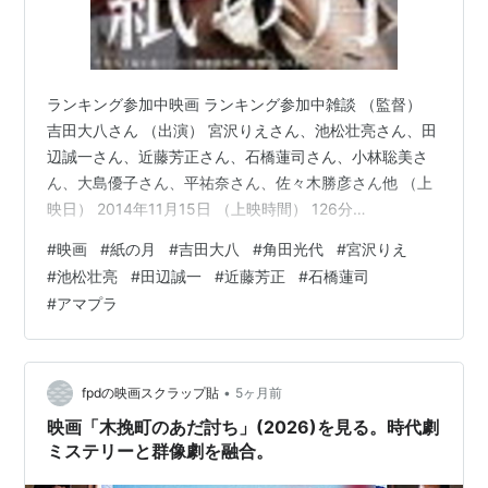
ランキング参加中映画 ランキング参加中雑談 （監督）
吉田大八さん （出演） 宮沢りえさん、池松壮亮さん、田
辺誠一さん、近藤芳正さん、石橋蓮司さん、小林聡美さ
ん、大島優子さん、平祐奈さん、佐々木勝彦さん他 （上
映日） 2014年11月15日 （上映時間） 126分
www.shochiku.co.jp 以下、あらすじ。（参照 Filmarks）
#
映画
#
紙の月
#
吉田大八
#
角田光代
#
宮沢りえ
1994年。梅澤梨花は、子どもには恵まれなかったものの
#
池松壮亮
#
田辺誠一
#
近藤芳正
#
石橋蓮司
夫と穏やかな日々を送り、契約社員として働く「わかば
#
アマプラ
銀行」でも、丁寧な仕事ぶりで上司の井上から高い評価
を得ていた。一見、何不自由のない生活を送っている梨
花だが、自分への関心が薄く、鈍感なところのある夫…
•
fpdの映画スクラップ貼
5ヶ月前
映画「木挽町のあだ討ち」(2026)を見る。時代劇
ミステリーと群像劇を融合。