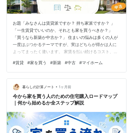
お題「みなさんは賃貸派ですか？ 持ち家派ですか？ 」
「一生賃貸でいいのか、それとも家を買うべきか？」
「買うなら新築か中古か？」 住まいの悩みは多くの人が
一度はぶつかるテーマですが、実はどちらが得かは人に
よってまったく違います。 家賃を払い続けるコスト、住
宅ローンの負担、老後の住まいの安心感…。 どれを重視
#
賃貸
#
家を買う
#
新築
#
中古
#
マイホーム
するかによって最適な選択は変わるため、単純に「賃貸
が損」「持ち家が得」とは言えません。 この記事では、
賃貸と持ち家のメリット・デメリット、新築と中古の違
•
いをわかりやすく整理し、あなたの価値観やライフプラ
暮らしの計算ノート
1ヶ月前
ンに合った選択を見つけるための考え方を解説します。
今から家を買う人のための住宅購入ロードマップ
まずは下の診断ツールで、あなたに合う…
｜何から始めるか全ステップ解説