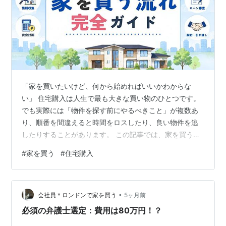
「家を買いたいけど、何から始めればいいかわからな
い」 住宅購入は人生で最も大きな買い物のひとつです。
でも実際には「物件を探す前にやるべきこと」が複数あ
り、順番を間違えると時間をロスしたり、良い物件を逃
したりすることがあります。 この記事では、家を買うと
きの全ステップを「物件探し前の準備」から「引き渡
#
家を買う
#
住宅購入
し・入居後」まで解説します。 住宅購入の全体の流れ
——まずこれを頭に入れる STEP 1：資金計画・予算を決
める 購入時にかかる諸費用の目安 頭金はどれくらい必要
•
か STEP 2：住宅ローンの事前審査（仮審査）を受ける
会社員＊ロンドンで家を買う
5ヶ月前
STEP 3・4：物件を探す・見学する 物件探しの主な方法
必須の弁護士選定：費用は80万円！？
見学で確認すべきポイ…