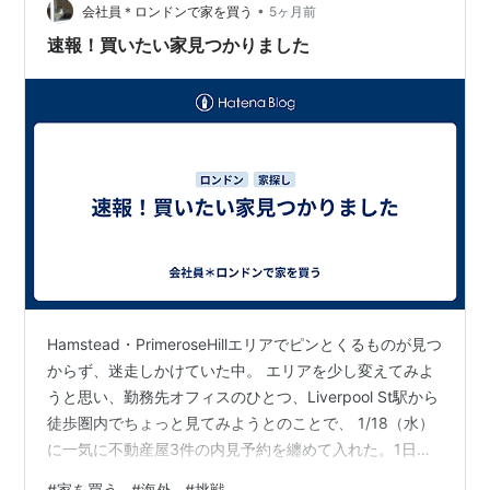
•
で（建物の材質不備が見つかった）、弁護士費用がFullで
会社員＊ロンドンで家を買う
5ヶ月前
かかってしまい、…
速報！買いたい家見つかりました
Hamstead・PrimeroseHillエリアでピンとくるものが見つ
からず、迷走しかけていた中。 エリアを少し変えてみよ
うと思い、勤務先オフィスのひとつ、Liverpool St駅から
徒歩圏内でちょっと見てみようとのことで、 1/18（水）
に一気に不動産屋3件の内見予約を纏めて入れた。1日で
一気に５軒見た中のひとつ、、、Algate East駅近くの
#
家を買う
#
海外
#
挑戦