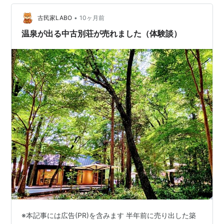
くる 一日中 忙しなく 回り続ける 頭と体を 休ませるに
•
は、 これくらい ぼんやりとした 時間が 案外 いいのか
古民家LABO
10ヶ月前
も。。＾＾ 昨日は、川の対岸まで渡って、 新しくでき…
温泉が出る中古別荘が売れました（体験談）
※本記事には広告(PR)を含みます 半年前に売り出した築