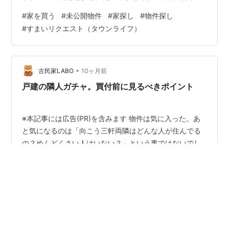
けでなく、「プロに探してもらう」。あなたの希望条件
#
家を買う
#
未公開物件
#
家探し
#
物件探し
をまとめて送るだけで、複数の不動産会社から物件提案
#
すまいリクエスト（タウンライフ）
が届く仕組みが「タウンライフのすまいリクエスト」で
す。 ※本記事には広告(PR)を含みます タウンライフのす
まいリクエストとは？ すまいリクエストは無料。 希望条
件を入力するだけで、複数の不動産会社から物件提案を
•
古民家LABO
10ヶ月前
受けられるサービスです。未公開物…
戸建の隣人ガチャ。買付前に見るべきポイント