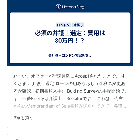
わーい。オファーが早速月曜にAcceptされたことで、 す
ぐさま： 弁護士選定 ローンの組みなおし（金利の変更あ
るか確認、初期書類入手） Bulding Surveyの手配開始 先
ず、一番Priortyは弁護士！Solicitorです。 これは、売主
からのMemorandam of Sale書類が送られてきて、弁護
士同士でその書類の確認をしないといけない。弁護士選
#
家を買う
定ができていないと、いつまでもそれが進められず売主
にwalk awayされる可能性もあり。 この弁護士費用が！
高い！！ 前に買おうとした物件は、成立直前にやめたの