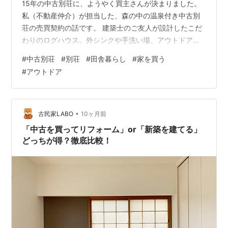
15年の中古別荘に、ようやく買主さんが決まりました。
私（不動産仲介）が担当した、森の中の温泉付き中古別
荘の売買契約の話です。 建築士のご友人が設計したこだ
わりのログハウス。外シンクや手洗い場、アウトドア用
品がたっぷり入る収納、吹き抜けリビングとシーリング
#
中古別荘
#
別荘
#
田舎暮らし
#
家を買う
ファン。避暑地なので夏は窓を開ければ涼しくエアコン
#
アウトドア
要らず（一応エアコンも常設）。そして何より、各戸に
温泉が引かれています。別荘地には管理会社があり、草
刈り・ゴミ出し・ごみステーション運用まで面倒を見て
くれます。ときどき鹿も出ますが、人に危害はなし。写
•
古民家LABO
10ヶ月前
真映えし、毎週末のように内見予約が入る人…
「中古を買ってリフォーム」or「新築を建てる」
どっちが得？徹底比較！