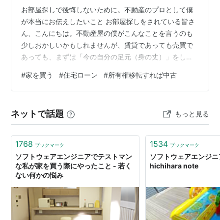
お部屋探しで後悔しないために。不動産のプロとして僕
が本当にお伝えしたいこと お部屋探しをされている皆さ
ん、こんにちは。不動産屋の僕がこんなことを言うのも
少しおかしいかもしれませんが、賃貸であっても売買で
あっても、まずは「今の自分の足元（身の丈）」をしっ
かりと見つめて行動されることを心からおすすめしま
#
家を買う
#
住宅ローン
#
所有権移転すれば中古
す。 1. 「家を買う（売買）」ときに知っておいてほしい
現実 まず「売買」の場合、切っても切り離せないのが住
宅ローンという大きな負担です。 最近では「50年ロー
ネットで話題
もっと見る
ン」のように、月々の支払いを安く抑えられる新築物件
も増えています。ですが、50年という年月は決して短く
ありません。将来の情勢や老後の資金準備…
1768
1534
ブックマーク
ブックマーク
ソフトウェアエンジニアでテストマン
ソフトウェアエンジニ
な私が家を買う際にやったこと - 若く
hichihara note
ない何かの悩み