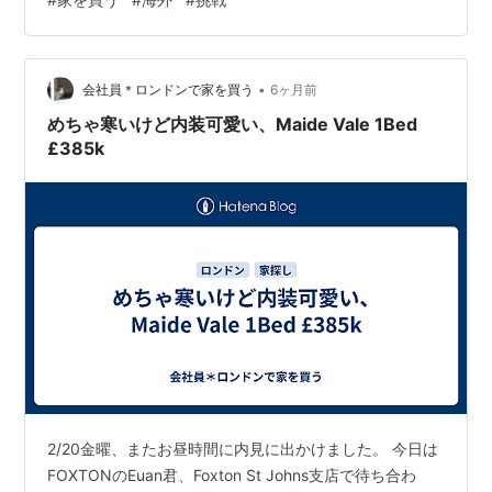
2bedroomが、良いなあと頭を離れなくて、翌日には、あ
れに合う壁用ライトはどれだろうとかネットで探してし
まっている自分がいて、、はい、 金曜にAgentに話し
•
て、価格レベル相談・追加懸念事項の確認をして、土日
会社員＊ロンドンで家を買う
6ヶ月前
の間にオファーを纏めて提出、1/…
めちゃ寒いけど内装可愛い、Maide Vale 1Bed
£385k
2/20金曜、またお昼時間に内見に出かけました。 今日は
FOXTONのEuan君、Foxton St Johns支店で待ち合わ