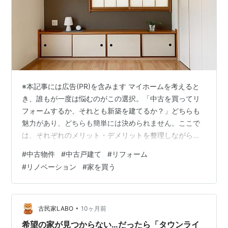
※本記事には広告(PR)を含みます マイホームを考えると
き、誰もが一度は悩むのがこの選択。「中古を買ってリ
フォームするか、それとも新築を建てるか？」どちらも
魅力があり、どちらも簡単には決められません。ここで
は、それぞれのメリット・デメリットを整理しながら、
迷っている人のヒントになるようにまとめてみました。
#
中古物件
#
中古戸建て
#
リフォーム
中古を買ってリフォームするメリット 中古住宅のいちば
#
リノベーション
#
家を買う
んの魅力は、新築よりも安く買えることです。同じ立
地・同じ広さでも、中古なら新築の半額近くで購入でき
るケースもあります。その分の予算をリフォーム費用に
回せば、水回りの設備（キッチン・お風呂・トイレな
•
古民家LABO
10ヶ月前
ど）をすべて新しくして、自分好みの内装や間取…
希望の家が見つからない…だったら「タウンライ