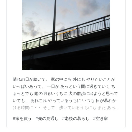
晴れの日が続いて、 家の中にも 外にも やりたいことが
いっぱいあって、 一日が あっという間に過ぎていく ち
ょっとでも 陽の明るいうちに 犬の散歩に出ようと思って
いても、 あれこれ やっているうちに いつも 日が暮れか
ける時間に・・ そして、歩いているうちにも また あっ
という間に 日が沈んでいく。。 けれど、黄昏どきの 灯
#
家を買う
#
先の見通し
#
老後の暮らし
#
空き家
りがつく時間って、 やっぱり いいものだなぁと思う ど
こからか 夕はんの支度をする 煮もののにおいも 漂って