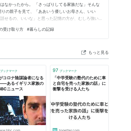
はなかったから。 「さっぱりしてる家族だな」そんな
周りの親子を見て、「ああいう優しいお母さん、いい
に話せるの、いいな」と思った記憶の方が、むしろ強い。
中で子どもが生活している、そんな空気感だった。 で
の受け取り方
#
暮らしの記録
になって、気づけば、「子どもを支えながら生活してい
いる。 最近になって、「あれ…
もっと見る
97
ブックマーク
ブックマーク
がコロナ陰謀論者になる
「中学受験の塾代のために車
――あるイギリス家族の
と自宅を売った家族の話」に
 BBCニュース
衝撃を受ける人たち
ww.bbc.com
togetter.com