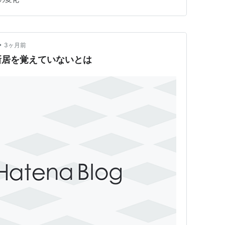
‍♀️ (PR)当ブログはアフィリエイト広告を含みます ※
PTを使…
•
3ヶ月前
新居を覚えていないとは