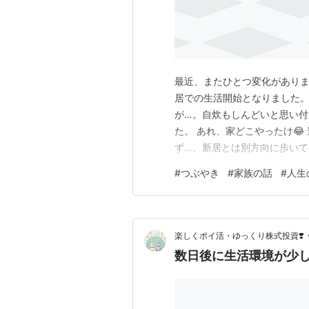
最近、またひとつ変化がありま
居での生活開始となりました。
が…。自炊もしんどいと思い
た。 あれ、家どこやったけ😂
ず…、新居とは別方向に歩いて
りです。これも成長の一つな
#
つぶやき
#
家族の話
#
人生
のかも気になるこの頃です😭
(PR)当ブログはアフィリエイ
楽しくポイ活・ゆっくり株式投資❣️
数日後に生活環境が少