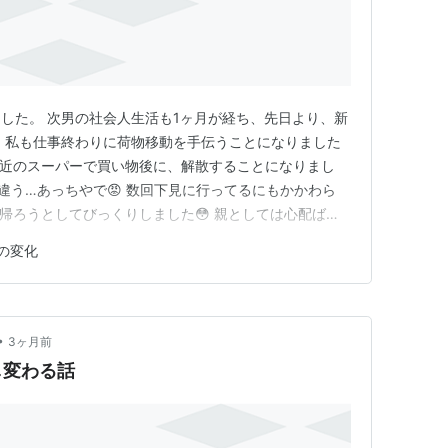
した。 次男の社会人生活も1ヶ月が経ち、先日より、新
 私も仕事終わりに荷物移動を手伝うことになりました
付近のスーパーで買い物後に、解散することになりまし
 違う…あっちやで😡 数回下見に行ってるにもかかわら
帰ろうとしてびっくりしました😳 親としては心配ばか
のかなと感じています。今日もきちんと自分の家に帰れた
の変化
。少しずつ変化を感じることが増えていきそうです。
ト広告を含みます ※この…
•
3ヶ月前
し変わる話