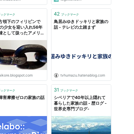
42
ブックマーク
ブックマーク
占領下のフィリピンで
鳥居みゆきドッキリと家族の
代の少女を迎い入れ56年
話 - テレビの土踏まず
隷として扱ったアメリカ
族の話。2017年アメリ
最も注目された記事の翻
海外の反応。
aikore.blogspot.com
tvhumazu.hatenablog.com
31
ブックマーク
ブックマーク
障害摩擦ゼロの家族の話
シベリアで40年以上隠れて
暮らした家族の話 - 歴ログ -
世界史専門ブログ-