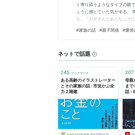
く寄り添うようなタイプの親で
ふうに感じていた気がする。 
な」「お父さんとあんなふう
うちの家族は、親がいて、その
#
家族の話
#
親子関係
#
愛情
も今、私は子どもを育てる側
る」そんな感覚で毎日を送って
ネットで話題
245
207
ブックマーク
ある高齢のイラストレーター
母親
とその家族の話 : 市況かぶ全
まで
力２階建
話 -
kabumatome.doorblog.jp
w