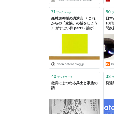
71
60
ブックマーク
森村進教授の講演会 〈 これ
日本
からの「家族」の話をしよう
10
〉 がすごい件 part1 - 誰が得
間奴
するんだよこの書評
人家
カで
訳と
daen.hatenablog.jp
k
40
33
ブックマーク
徴兵にまつわる兵士と家族の
発達
話