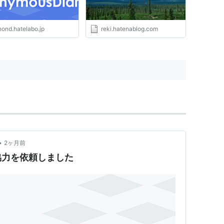
nond.hatelabo.jp
reki.hatenablog.com
•
2ヶ月前
協力を依頼しました