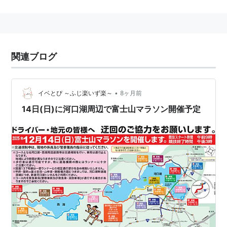
を発展解消する形で設立された。
主催は、日刊スポーツ新聞社 富士河口湖町 山梨陸上競
技協会。
共催は、日本知的障害者陸上競技連盟。
関連ブログ
後援は、観光庁、朝日新聞社、山梨県、山梨県教育委員
会、山梨県体育協会、富士河口湖町教育委員会、富士河
口湖町体育協会、河口湖観光協会、西湖観光協会、河口
•
イベとぴ ～ふじ楽いず楽～
8ヶ月前
湖温泉旅館協同組合、河口湖観光食堂売店組合、富士五
14日(日)に河口湖周辺で富士山マラソン開催予定
湖観光船協会河口湖支部、富士山国際観光協会。
主管は山梨陸上競技協会。
第1回大会
2012年11月25日に開催。
8時00分スタートの河口湖1周、8時15分スタートのフル
マラソンの2種類。
エントリーが前年の第36回河口湖日刊スポーツマラソ