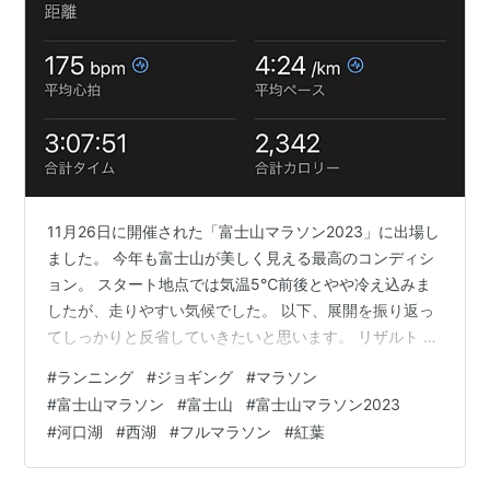
11月26日に開催された「富士山マラソン2023」に出場し
ました。 今年も富士山が美しく見える最高のコンディシ
ョン。 スタート地点では気温5℃前後とやや冷え込みま
したが、走りやすい気候でした。 以下、展開を振り返っ
てしっかりと反省していきたいと思います。 リザルト 展
開 序盤｜前半は順調、しかし疲労が抜けきらず… 中盤｜
#
ランニング
#
ジョギング
#
マラソン
激坂でペースダウン 終盤｜粘りと完走の喜び 総評 関連
#
富士山マラソン
#
富士山
#
富士山マラソン2023
リンク リザルト 展開 序盤｜前半は順調、しかし疲労が
#
河口湖
#
西湖
#
フルマラソン
#
紅葉
抜けきらず… スタートは整列ギリギリにブロックに向か
いましたがまだ人も少なくまさかの先頭から3列目に整