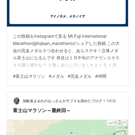
この投稿をInstagramで見る Mt.Fuji International
Marathon(@fujisan_marathon)がシェアした投稿 この大
会の完走メダル５つ合わせると、あらステキ！立体メダ
ル富士山になるんです 発送は１月中旬のアナウンスそろ
そろ届く頃かな？ と楽しみにしていましたところ １月最
終日、ポストインされていました！
#
富士山マラソン
#
メダル
#
完走メダル
#
仲間
manapeace24.hatenablog.commanapeace24.hatenabl
og.commanapeace24.hatenablog.com ゴールを一緒に
走ったお仲間たち今度走る時は、みんなのメダルを持ち
•
寄ってメダル富士山作ろうねma…
加齢臭まみれのおっさんがサブ４を諦めたブログ
5年前
富士山マラソン～最終回～