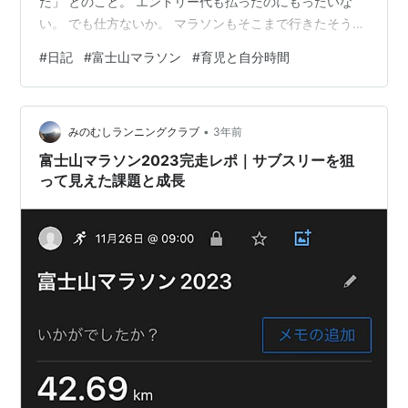
た」 とのこと。 エントリー代も払ったのにもったいな
い。 でも仕方ないか。 マラソンもそこまで行きたそうに
してなかったし、仕事にかまけたサボりかもな。 今回の
#
日記
#
富士山マラソン
#
育児と自分時間
マラソンエントリーはそもそも僕の上司が、ヘルプで来
てくれている僕の同期を誘ったことが始まりだった。 そ
のあと、ついでに僕も誘われた形だ。 さらについでに株
•
に強い先輩も誘われていた。 富士山マラソン。 エントリ
みのむしランニングクラブ
3年前
ーしていたのは17kmのコース。 初参加。 ここ最近は全
富士山マラソン2023完走レポ｜サブスリーを狙
くといっていいほど走…
って見えた課題と成長