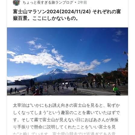
•
な〜とも思っていました）。 しかし、今年は色々あって
ちょっと長すぎる旅ランブログ
2年前
結局直近1ヶ月の走行距離が37kmという超練習不足（フ
富士山マラソン2024(2024/11/24) それぞれの富
ルマラソン完走には…
嶽百景。ここにしかないもの。
太宰治は“いかにもお誂え向きの富士山を見ると、恥ずか
しくなってしまう”という趣旨のことを書いていたはずで
す。そして霧で富士山が見えない日におばあさんが身振
り手振りで懸命に説明してくれたことを“いい富士を見
た”と称しています。富士登山競走では近過ぎてある意味