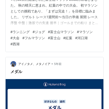
た。 秋の晴天に恵まれ、紅葉の中での大会。 初マラソン
としての挑戦であり、「まずは完走！」を目標に臨みま
した。 リザルト レース1週間前〜当日の準備 展開 レース
序盤 中盤｜激坂での失速 後半｜ゴールまでの粘り まと
め：良かったこと・改善すべきこと 関連リンク リザルト
#
ランニング
#
ジョグ
#
富士山マラソン
#
マラソン
レース1週間前〜当日の準備 ・距離走の不足を感じたため
#
大会
#
フルマラソン
#
富士山
#
紅葉
#
河口湖
7日前に180分間走を実施→約32kmほど、止まらずに3時
#
西湖
間体を動き続けて後半の粘りを強化。 ・以降はひたすら
走行距離を落としたMペース走（7km→5km→3km
4:10/km）と流し ・5日前くらいからウォーター…
•
アイノタメ、メタノイア
5年前
メダル