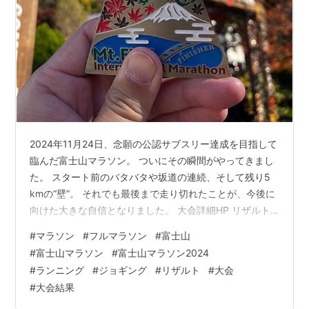
2024年11月24日、念願の公認サブスリー達成を目指して
臨んだ富士山マラソン。 ついにその瞬間がやってきまし
た。 スタート前のバタバタや坂道の連続、そして残り5
kmの“壁”。 それでも最後まで走り切れたことが、今後に
向けた大きな自信となりました。 大会詳細HP リザルト
展開 スタートから序盤 中盤：激坂への備え 終盤：壁と
#
マラソン
#
フルマラソン
#
富士山
の戦いとゴールの歓び 総評：新しい自分への一歩 大会詳
#
富士山マラソン
#
富士山マラソン2024
細HP mtfujimarathon.com リザルト 三度目の正直にして
#
ランニング
#
ジョギング
#
リザルト
#
大会
公認サブスリー達成です！ 展開 スタートから序盤 スタ
#
大会結果
ート前の会場入りに関して、朝、前泊していたホテルか