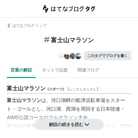
はてなブログ トップ
富士山マラソン
このタグでブログを書く
言葉の解説
ネットで話題
関連ブログ
富士山マラソン
(
スポーツ
)
【
ふじさんまらそん
】
富士山マラソン
は、河口湖畔の船津浜駐車場をスター
ト・ゴールとし、河口湖、西湖を周回する日本陸連・
AIMS公認コースのフルマラソン大会。
解説の続きを読む
富士山の世界文化遺産登録への機運を高めようと、2011
年まで36回行われた「河口湖日刊スポーツマラソン」