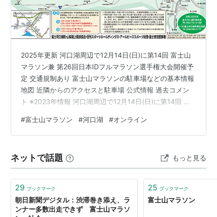
ンより約1万人増え、23,320人となっていたこと、3連
休の最終日で、会場周辺は前夜から車で混み合っていた
ことなどが複合的に重なり、中央自動車道河口湖インタ
ーチェンジをはじめとして、会場周辺が交通渋滞した影
2025年更新 河口湖周辺で12月14日(日)に第14回 富士山
響で、スタートに間に合わず参加できないランナーが相
マラソン兼 第26回日本IDフルマラソン選手権大会開催予
次いだ。実際に走ったのは約18,000人にとどまり、最大
定 交通規制あり 富士山マラソンの駐車場などの基本情報
で約5,000人が間に合わなかった。駐車場の誘導がうま
地図 近隣からのアクセスと駐車場 公式情報 過去コメン
ト ※2023年情報 河口湖周辺で12月14日(日)に第14回 富
くいっていなかったと指摘する参加者もいたという。
士山マラソン兼 第26回日本IDフルマラソン選手権大会開
事務局によると、当初は遅れて到着した人も順次参加さ
#
富士山マラソン
#
河口湖
#
オンライン
催予定 交通規制あり 【重要】開催可否判断について 第
せていたが、参加者同士が交錯する危険があると判断
14回富士山マラソンの開催可否については14日（日）午
し、途中からスタートを打ち切り、大会事務局は公式サ
前4時にHPにて発表いたします。 開催可否の検討状
イトにおわびを掲載。時間に間に合わず走れなかった人
ネットで話題
もっと見る
況、、コース変更、大会内容の変更について状況はレー
に参加費を返金した。
ス前日の13日（土）午後8時に公式HPの…
29
25
ブックマーク
ブックマーク
第2回大会
朝日新聞デジタル：渋滞巻き添え、ラ
富士山マラソン
ンナー多数出走できず 富士山マラソ
2013年11月24日に開催。