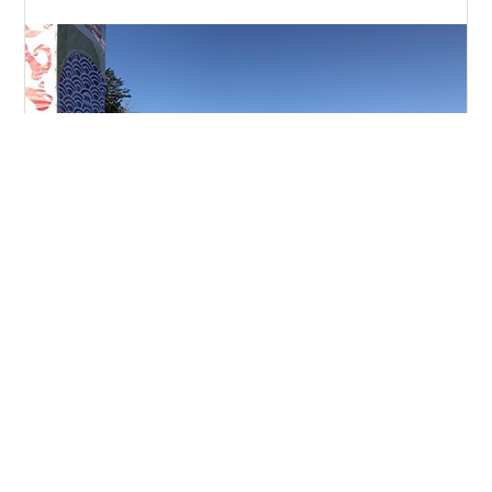
PART1からの続き↓↓↓
#
富士山マラソン
#
初フルマラソン
#
サブ４