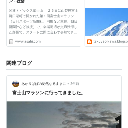
ン - 社会
前年の混乱の反省から、エントリーを16,000人に絞り込
関連トピックス富士山 ２５日に山梨県富士
み、フルマラソンに一本化。
河口湖町で開かれた第１回富士山マラソン
選手指定駐車場の利用はエントリーと同時に先着順での
（日刊スポーツ新聞社、同町など主催、朝日
新聞社など後援）で、会場周辺が交通渋滞し
申請となったほか、スタートも9時00分に変更し、都心
た影響で、スタートに間に合わず参加できな
からJR東日本・富士急行を乗り継いで、レース当日に出
いランナーが相次いだ。約２万３千人がエン
www.asahi.com
takuyaoikawa.blogsp
トリーしたが、実際に走ったのは約１万８千
発しての参加が可能となるような配慮を行った。
人で、最大で約５千...
関連ブログ
•
あかりぱぱの徒然なるままに
2年前
富士山マラソンに行ってきました。