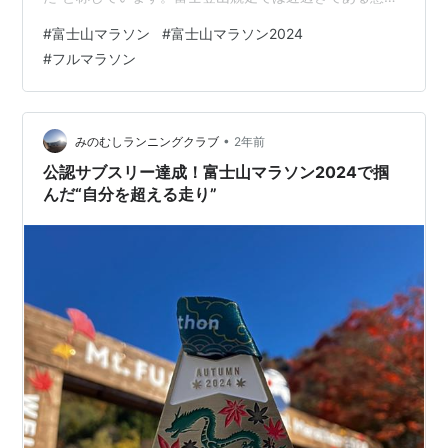
見えない富士山（岩と土しか見えない富嶽一景）を、程
#
富士山マラソン
#
富士山マラソン2024
よい距離で走りながら仰げるとは、こんな経験もなかな
#
フルマラソン
かできません。走っている時間以外でも何度も富士山と
向き合い、色々な姿を目にして、自分との関係を確かめ
合える機会になりました。 mtfujimarathon.com レース
当日は絶好の天気にも恵まれ、憧れの富士山を間近で完
•
みのむしランニングクラブ
2年前
璧に見ることができました…
公認サブスリー達成！富士山マラソン2024で掴
んだ“自分を超える走り”