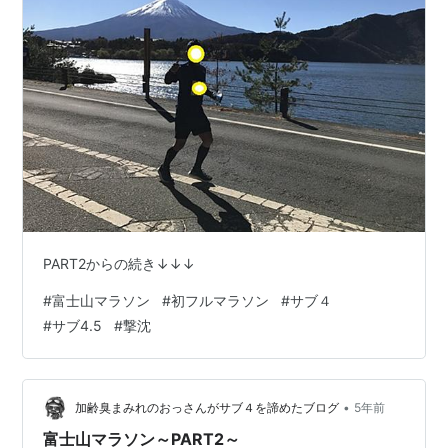
PART2からの続き↓↓↓
#
富士山マラソン
#
初フルマラソン
#
サブ４
#
サブ4.5
#
撃沈
•
加齢臭まみれのおっさんがサブ４を諦めたブログ
5年前
富士山マラソン～PART2～