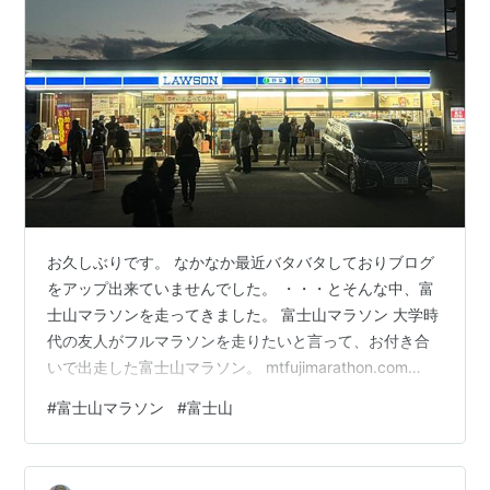
お久しぶりです。 なかなか最近バタバタしておりブログ
をアップ出来ていませんでした。 ・・・とそんな中、富
士山マラソンを走ってきました。 富士山マラソン 大学時
代の友人がフルマラソンを走りたいと言って、お付き合
いで出走した富士山マラソン。 mtfujimarathon.com
「一緒に走ろう！」と言った時には私も練習する気マン
#
富士山マラソン
#
富士山
マンで、特別記録を狙うつもりは無いもののフルマラソ
ンをエンジョイしながら完走できるところまで走力をつ
けるつもりでした（登山の為のトレーニングにもなるか