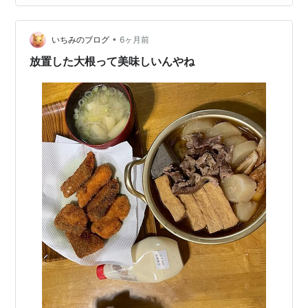
か。ホカホカと鼻血ブーのW効果😆 なでなでされて気持
ちよさそうなたらちゃん～可愛いな～💖きっとひーひー
言いながら連写していたはず😤 こんなに暖かい日が続く
•
いちみのブログ
6ヶ月前
とつい寒さを忘れちゃうけど、実はまだまだこ…
放置した大根って美味しいんやね