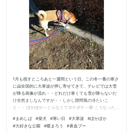
1月も残すところあと一週間という日。この冬一番の寒さ
に🥶全国的に大寒波が押し寄せてきて、テレビでは大雪
が降る画像が流れ・・どれだけ寒くても雪が降らないだ
け全然ましなんですが・・しかし隙間風の冷たいこ
と・・ ぽかぽか～じゃなくてボケボケ～😅 こうなったら
ぽかぽか写真を見て温まろう・・どれどれ・・大好きな
#
まめしば
#
柴犬
#
寒い日
#
大寒波
#
ぽかぽか
公園をお散歩するいいお写真があるじゃん。それもぽっ
#
大好きな公園
#
暖まろう
#
鼻血ブー
かぽか。 いやいや、温まるどころか鼻血ブー物じゃない