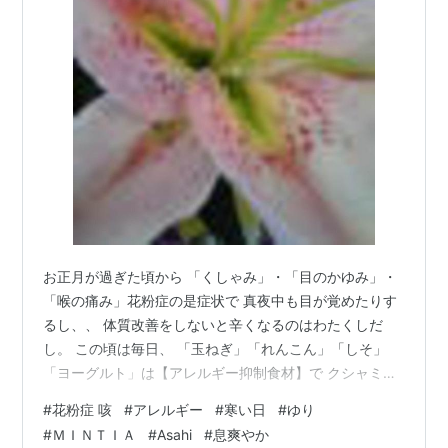
お正月が過ぎた頃から 「くしゃみ」・「目のかゆみ」・
「喉の痛み」花粉症の是症状で 真夜中も目が覚めたりす
るし、、 体質改善をしないと辛くなるのはわたくしだ
し。 この頃は毎日、 「玉ねぎ」「れんこん」「しそ」
「ヨーグルト」は【アレルギー抑制食材】で クシャミ鼻
水をストップに医学的研究で明らかになった アレルギー
#
花粉症 咳
#
アレルギー
#
寒い日
#
ゆり
に効く食べ物を食べてる。 でも、 玉ネギを毎日食べたら
#
ＭＩＮＴＩＡ
#
Asahi
#
息爽やか
口の中臭くなるし、歯磨きを何回もしても、においがい