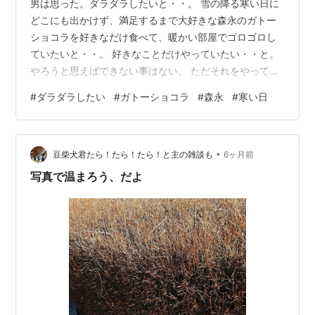
男は思った。ダラダラしたいと・・。 雪の降る寒い日に
どこにも出かけず、満足するまで大好きな森永のガトー
ショコラを好きなだけ食べて、暖かい部屋でゴロゴロし
ていたいと・・。 好きなことだけやっていたい・・と。
やろうと思えばできない事はない。 ただそれをやってし
まうと、はまってしまって出てこれなくなる沼のような
#
ダラダラしたい
#
ガトーショコラ
#
森永
#
寒い日
状態になりそうという事、そしてやった後の罪悪感、そ
この世界から再び戻ってこれるかの心配・・・、これら
の事を考えて男はそれが出来ないでいるのだ。 なぜこん
•
な事を思ってしまうのだろう？ これはすべて欲望から来
豆柴犬君たら！たら！たら！と主の雑談も
6ヶ月前
るものなのだろうか？ こういう欲望を持つことは、過去
写真で温まろう、だよ
に男がそういう経験をしてしまったから…