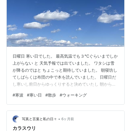
日曜日 寒い日でした。 最高気温でも３℃ぐらいまでしか
上がらない と 天気予報では出ていました。 ワタシは雪
が降るのではと ちょこっと期待していました。 朝寝坊し
てしばらくは布団の中で本を読んでいました。 日曜日だ
し寒いし前日からゆっくりすると決めていたし 朝からの
んびり。 起き上がるのも遅かったので 朝昼兼用のサンド
#
寒波
#
寒い日
#
散歩
#
ウォーキング
ウィッチを作って食べました。 寒いから今日はもう外に
は出ないぞ。 午後になって 外を見てみると青空が見えま
した。 でも風が強いのでやっぱり外に出るのはやめてお
•
こう。 部屋で足踏みをしていると 風の音がしなくなりま
写真と言葉と私の日々
6ヶ月前
した。 晴れているしちょっとだけでも外に出ようかな。
カラスウリ