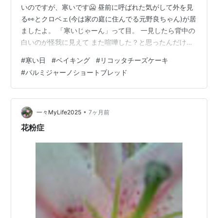
いのですが、寒いです🥶 昼前に呼ばれた気がして外を見
る👀とクロベェ(今は家の庭に住んでる元野良ちゃん)が居
ましたよ。 「寒いじゃーん」って目。 一見したら背中の
白いのが怪我に見えて また喧嘩した？と思ったんだけ
ど。。。 ん？ゴミ？ いえいえ雪だった😅 降ってるとい
#
寒い日
#
ベイキング
#
リコッタチーズケーキ
うほどではなく舞ってる感じ、積もらない雪なら見てる
#
パルミジャーノショートブレッド
分にはきれいで良い。 寒いのでベイキングの一日になり
ました。 ソフトジンジャークッキー。 ちょっと焼きすぎ
た💦 パルミジャーノローズマリーショートブレッド。 冷
蔵庫にあった(忘れてた💦)リコッタチーズでチーズケーキ
•
一々MyLife2025
7ヶ月前
も焼きました。 バター…
花粉症