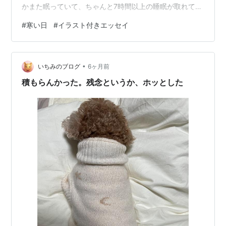
かまた眠っていて、ちゃんと7時間以上の睡眠が取れてホ
ッとしました。 昨年末に次男のところに赤ちゃんが産ま
#
寒い日
#
イラスト付きエッセイ
れて、長男は結婚することになり、そして夫は来月で定
年退職と、色々な事が続きます。 昨日は会食の後に、手
続きの事や、夫の退職後の住まいについて2人で喫茶店で
•
話したのです。 それにしても、別居する事になる前は全
いちみのブログ
6ヶ月前
くの別行動で、話す事も殆ど無くなっていたのに、離れ
積もらんかった。残念というか、ホッとした
てみたらまた普通に会話するようになりまし…