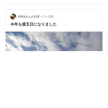
やですね。 仕方なくコンビニエンスストアで「ＭＩＮＴ
ＩＡ」←Asahiを買って舐めると息爽やかになる。 花粉が
本格的に飛ぶ頃までは食べ物を気を付けながら、頑張っ
•
PAPAさんの日常
7ヶ月前
ていくしかないような・・。…
今年も後五日になりました