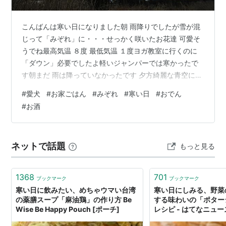
こんばんは寒い日になりました朝 雨降りでしたが雪が混
じって「みぞれ」に・・・せっかく咲いたお花達 可愛そ
うでね最高気温 ８度 最低気温 １度ヨガ教室に行くのに
「ダウン」必要でしたよ軽いジャンパーでは寒かったで
す朝まだ 雨は降っていなかったです 夕方綺麗な青空にな
って「虹」さがしたけど 出ていなかった・・・ 気持ちよ
#
愛犬
#
お家ごはん
#
みぞれ
#
寒い日
#
おでん
い青空ですが風が冷たくてねダウンのロングコート着用
#
お酒
（笑） 「そら君」もちょこちょこ歩いたよ寒いね～って
話しながらね（笑） 雪柳私の祖母が大好きで唯一お庭に
ありましたね咲くと優しい祖母思い出して懐かしくなり
ネットで話題
もっと見る
ます ヒイラギナンテンkinshiroさんが言われる通り優し
い匂いがしましたお昼…
1368
701
ブックマーク
ブックマーク
寒い日に飲みたい、めちゃウマい台湾
寒い日にしみる、野菜
の薬膳スープ「麻油鶏」の作り方 Be
する味わいの「ポター
Wise Be Happy Pouch [ポーチ]
レシピ - はてなニュー