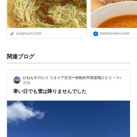
youpouch.com
hatenanews.com
関連ブログ
•
ひねもすのたり リタイア生活〜衝動的早期退職ひとり
6ヶ
月前
寒い日でも雪は降りませんでした