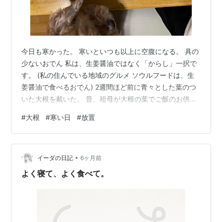
今日も寒かった。 寒いといつも以上に空腹になる。 具の
少ないおでん 私は、生姜醤油ではなく「からし」一択で
す。 (私の住んでいる地域のグルメ ソウルフードは、生
姜醤油で食べるおでん) 2週間ほど前に青々とした葉のつ
いた大根を戴いた。 昔、祖母が大根の葉でご飯のお供を
よく作ってくれた。 美味しかったなぁ。 祖母の作ったご
#
大根
#
寒い日
#
放置
飯食べたいなぁ。 あの味には、ならないんだよなぁ。 と
しみじみ思い出しながら、 葉を切り取った大根をエアコ
ンの室外機の上に放置 (へにょへにょだけど水分は、しっ
•
かりあった) これがまたいい具合に美味しい大根が出来上
イーダの日記
6ヶ月前
がりました。 こんな風にして使うのも有りなんですね 私
よく寝て、よく食べて。
の中では、新…