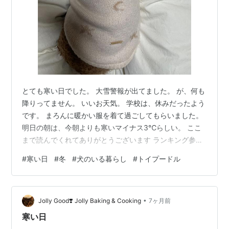
とても寒い日でした。 大雪警報が出てました。 が、何も
降りってません。 いいお天気。 学校は、休みだったよう
です。 まろんに暖かい服を着て過ごしてもらいました。
明日の朝は、今朝よりも寒いマイナス3℃らしい。 ここ
まで読んでくれてありがとうございます ランキング参加
中【公式】2024年開設ブログ ランキング参加中アクセス
#
寒い日
#
冬
#
犬のいる暮らし
#
トイプードル
の輪
•
Jolly Good❣️ Jolly Baking & Cooking
7ヶ月前
寒い日