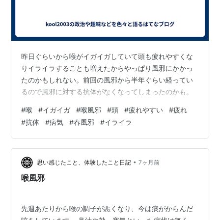
昨日ぐらいから喉がイガイガしていて頭も疲れやすくな
りイライラすることも増えたからやっぱり風邪にかかっ
たのかもしれない。前回の風邪から半年ぐらい経ってい
るので風邪に対する抗体がなくなってしまったのかも。
#
喉
#
イガイガ
#
喉風邪
#
頭
#
疲れやすい
#
疲れ
#
抗体
#
病気
#
春風邪
#
イライラ
•
思い感じたこと、体験したこと日記
7ヶ月前
喉風邪
先週あたりから喉の調子が悪くなり、今は痰がからんだ