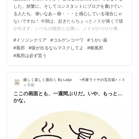
した。頻繁に、そしてコンスタントにブログを書けてい
る人たち、偉いなあ～😅・・・と感心している場合じゃ
ないですね！ 今朝は、起きたらちょっとノドが痛くて咳
が出ます。いつもの喘息とは違い、ノドがひりひり痛い
んです。咳も喘息とは違うものが、続けて出ています。
#
イソジンクリア
#
コルゲンコーワ
#
うがい薬
この咳の出方は・・・ああもう、さっそくうつってしま
#
風邪
#
咳が出るならマスクしてよ
#
喉風邪
いましたね。昨日行った温泉で、髪をドライヤーで乾か
#
風邪は必ず貰う
していた時に、すぐ横のロッカーを使っていた人が、タ
イミング悪くずーっと着替えながら咳をしていたんで
す。方向的に、座っている私の背中に向かっての至近距
•
嬉しく楽しく面白く By Laija ⋆作家ライヤの宝石箱⋆
8
離💦 その咳の仕方が、こんな感じでした。 ドラ…
ヶ月前
ここの画面とも、一週間ぶりだ。いや、もっと...
かな。