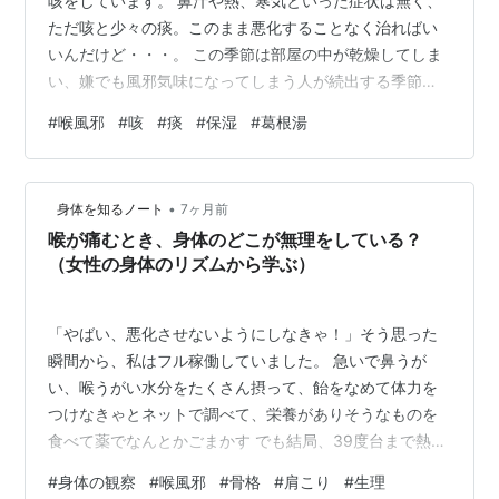
咳をしています。 鼻汁や熱、寒気といった症状は無く、
ただ咳と少々の痰。このまま悪化することなく治ればい
いんだけど・・・。 この季節は部屋の中が乾燥してしま
い、嫌でも風邪気味になってしまう人が続出する季節で
す。 受験シーズンにインフルエンザにかかってしまうな
#
喉風邪
#
咳
#
痰
#
保湿
#
葛根湯
んてよくある事ですよね。 私の小さな保湿対策として
は、寝る前に台ふきを濡らして近くに置いておくこと、
お風呂で使って濡れたタオルを寝床の近くに吊るしてお
•
身体を知るノート
7ヶ月前
くことが挙げられます。 ちょっと検索してみたら、”芸能
喉が痛むとき、身体のどこが無理をしている？
人愛用“な保湿マスクがあるんですね。 確かに、ひどい風
（女性の身体のリズムから学ぶ）
邪を引いた時にマスクをつけて寝ていた…
「やばい、悪化させないようにしなきゃ！」そう思った
瞬間から、私はフル稼働していました。 急いで鼻うが
い、喉うがい水分をたくさん摂って、飴をなめて体力を
つけなきゃとネットで調べて、栄養がありそうなものを
食べて薬でなんとかごまかす でも結局、39度台まで熱が
出て、数日仕事を休むことに…なぜか、いつも悪化させ
#
身体の観察
#
喉風邪
#
骨格
#
肩こり
#
生理
る（笑） 今日はこの「喉風邪」という症例を、身体の設