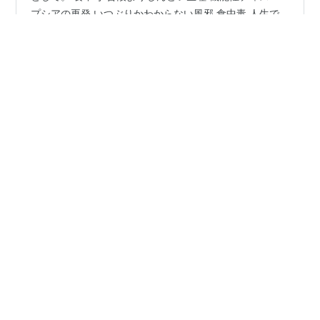
プシアの再発 いつぶりかわからない風邪 食中毒 人生で
初の食中毒。おそらく外食で食べた牡蠣でノロウィルス
疑い。 鉄板焼き屋でバターソテーとカキフライという加
熱調理されたものだけど、発症までのタイミングと他に
#
食中毒
#
ノロウィルス
#
機能性ディスペプシア
食べたものを考慮するとこれが一番可能性が高い。 1月
#
喉風邪
30日夕飯に食べ、2月1日早朝4時にまず夫が急変。私も
胃腸の不快感でそこから寝付けず。 1日…午前中に内科受
診試みるも休診や予約のみで断念、午後にピーク症状 2
日…全部出し切った感ありで回復、夫が容体悪いままな
•
コバタンのひとり言 2
2年前
ので薬局などに買い出し行ける…
寒かった