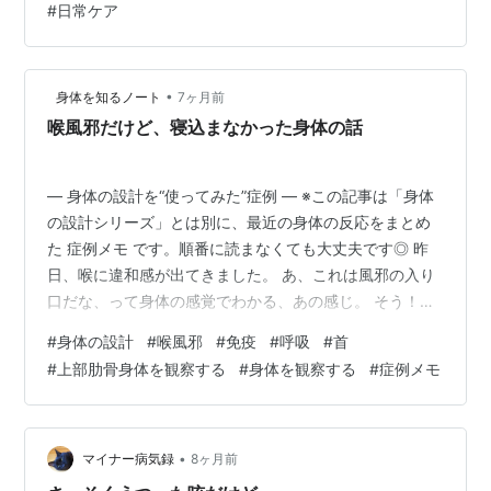
#
日常ケア
計という視点から、 さらに生理期間中の変化も踏まえて
観察してみます。 表に出ている症状 喉の痛み 声が出に
くい 飲み込むと違和感 発熱 全身のだるさ これだけを見
•
身体を知るノート
7ヶ月前
ると、よくある「喉風邪」。でも身体を構造として見る
喉風邪だけど、寝込まなかった身体の話
と、喉“だけ”が原因ではありませ…
― 身体の設計を“使ってみた”症例 ― ※この記事は「身体
の設計シリーズ」とは別に、最近の身体の反応をまとめ
た 症例メモ です。順番に読まなくても大丈夫です◎ 昨
日、喉に違和感が出てきました。 あ、これは風邪の入り
口だな、って身体の感覚でわかる、あの感じ。 そう！い
つも私のリズムを狂わせるあいつ！！！ いつもの私だっ
#
身体の設計
#
喉風邪
#
免疫
#
呼吸
#
首
たら 「やばい、悪化させないようにしなきゃ！」 って焦
#
上部肋骨身体を観察する
#
身体を観察する
#
症例メモ
って、 急いで・鼻うがい・喉うがい・たくさん水分を飲
んで・飴をなめて・体力つけなきゃとネットで調べて・
栄養のあるものを食べて・薬でなんとかごまかす …を、
フルセットでやります（笑） でも結局、なぜか毎回悪化
•
マイナー病気録
8ヶ月前
する。 39℃台まで熱…