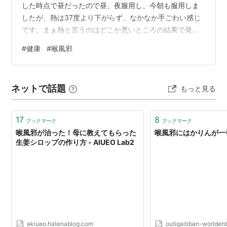
した時点で昼だったので昼、夜服用し、今朝も服用しま
したが、熱は37度より下がらず、なかなか手ごわい感じ
です。まぁ熱と言うのはどこか悪いところの結果で発熱
しているわけなので、体調不良の原因が治っていないっ
#
健康
#
喉風邪
て事なのでしょう。ただ倦怠感はかなり和らぎました。
病院に行く前日の夜は腰がダルくて横になっていられな
いくらいでしたが、その腰のダルさはほぼなくなりまし
ネットで話題
もっと見る
た。さすがに医師が処方する薬の効果は大したもので
す。一方喉の痛みは全然和らいでおらず、声もガラガラ
声でトーンも長3度くらい低くなっている感じです。さ…
17
8
ブックマーク
ブックマーク
喉風邪が治った！母に教えてもらった
喉風邪にはかりんが一番
生姜シロップの作り方 - AIUEO Lab2
akiueo.hatenablog.com
outigaitiban-worlde