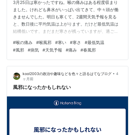
3月25日は寒かったですね。喉の痛みはある程度収まり
ました。けれども鼻水がいっぱい出てきて、中々頭が働
きませんでした。明日も寒くて、2週間天気予報を見る
と、数日後に平均気温は上がります。だけど最低気温は
結構低いです。まだまだ寒さが残っていますが、過ごし
やすい春にしたいですね。そろそろ3月も終わるので1曲
#
喉の痛み
#
喉風邪
#
寒い
#
寒さ
#
最低気温
紹介して終わりにしたいと思います。地球をあげる はる
#
風邪
#
病気
#
天気予報
#
痛み
#
春風邪
まきごはん
•
kool2003の政治や趣味などを色々と語るはてなブログ
4
ヶ月前
風邪になったかもしれない