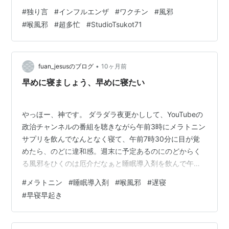
だなと実感した。 日々やることがほんとに多い。 あなた
#
独り言
#
インフルエンザ
#
ワクチン
#
風邪
も「私だって多いよ！」って言うかもしれないけれど は
#
喉風邪
#
超多忙
#
StudioTsukot71
い、きっとそうでしょう。 私だけがやることが多いなん
て、考えられないですから。 でも、帰宅するとまず第一
声が 「あ～疲れた」 というのがここ1週間は続いてい
る。 もう少し余裕を持ちたいのに 余裕ってなんだっけ？
•
fuan_jesusのブログ
10ヶ月前
という世界にどっぷりハ…
早めに寝ましょう、早めに寝たい
やっほー、神です。 ダラダラ夜更かしして、YouTubeの
政治チャンネルの番組を聴きながら午前3時にメラトニン
サプリを飲んでなんとなく寝て、午前7時30分に目が覚
めたら、のどに違和感。週末に予定あるのにのどからく
る風邪をひくのは厄介だなぁと睡眠導入剤を飲んで午後0
時に起床。やっぱりのどが引っかかる感じ、ちょっと腫
#
メラトニン
#
睡眠導入剤
#
喉風邪
#
遅寝
れている感じがあったので、早々に病院に行ったら、
#
早寝早起き
「風邪ですね。それほど酷くはないですので、週末には
治ると思いますよ。薬出しておきますね」とお医者さん
に言われました。お医者さんたちにのどにカメラを入れ