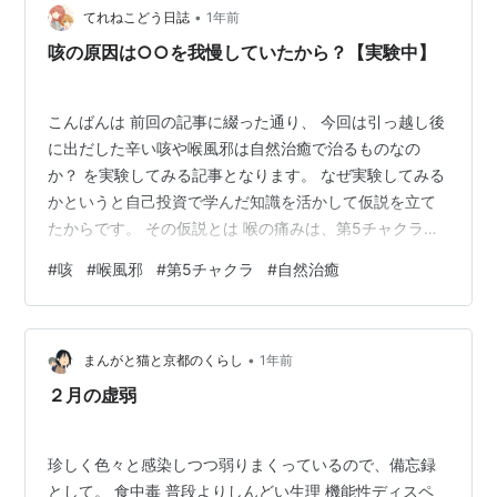
られ、鼻の奥に綿棒を突っ込まれ、叫んで涙目になりま
•
てれねこどう日誌
1年前
したけど、早々に病院を受診した私は褒め…
咳の原因は○○を我慢していたから？【実験中】
こんばんは 前回の記事に綴った通り、 今回は引っ越し後
に出だした辛い咳や喉風邪は自然治癒で治るものなの
か？ を実験してみる記事となります。 なぜ実験してみる
かというと自己投資で学んだ知識を活かして仮説を立て
たからです。 その仮説とは 喉の痛みは、第5チャクラに
関連するところ私の今の心の負担を解き放つ＝創作活動
#
咳
#
喉風邪
#
第5チャクラ
#
自然治癒
での発信をすれば咳や喉風邪は治るかもしれないという
ものです。 （タイトルの○○は発信の事ですね） 第5チ
ャクラ？と思われるでしょうからまずはチャクラから説
•
明していきます。 （ググりました）ヨガや瞑想をしてい
まんがと猫と京都のくらし
1年前
る人は聞いたことあるかもですがチャクラを説明すると
２月の虚弱
人体に七つあると言われておりエネル…
珍しく色々と感染しつつ弱りまくっているので、備忘録
として。 食中毒 普段よりしんどい生理 機能性ディスペ