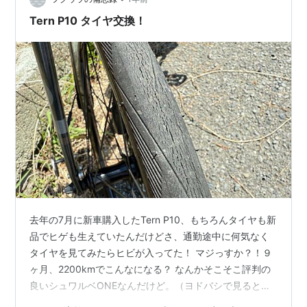
て実際に使ってみて感じたメリット・デメリッ…
Tern P10 タイヤ交換！
去年の7月に新車購入したTern P10、もちろんタイヤも新
品でヒゲも生えていたんだけどさ、通勤途中に何気なく
タイヤを見てみたらヒビが入ってた！ マジっすか？！９
ヶ月、2200kmでこんなになる？ なんかそこそこ評判の
良いシュワルベONEなんだけど。（ヨドバシで見るとあ
んまりな評価だけど） まぁタイヤが細かったのも嫌だっ