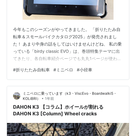
今年もこのシーズンがやってきました。 「折りたたみ自
転車＆スモールバイクカタログ2025」が発売されまし
た！ あまり中身の話をしてはいけませんけどね、 私の乗
っている「birdy classic EVO」は、巻頭特集テーマに出
てきたり、各自転車紹介ページでも丸丸1ページが使われ
ていて、人気のほどがうかがえます。 なんかニヤっとし
#
折りたたみ自転車
#
ミニベロ
#
小径車
ちゃうぜ。 勿論birdyに限らず、折りたたみ自転車・小径
車（電動アシストも含む）が多種多様に 紹介されてい
て、それぞれの目的、嗜好に合ったものが見つかるのは
ミニベロに乗っています（k3・ViscEvo・Boardwalki5・
間違いなし！ 身長別乗車ポジションチェック、小径車選
•
KOLiBRI）
1年前
びの基礎知識や注意点等、これから乗ってみたいなとい
DAHON K3 【コラム】ホイールが割れる
う方には、…
DAHON K3 [Column] Wheel cracks