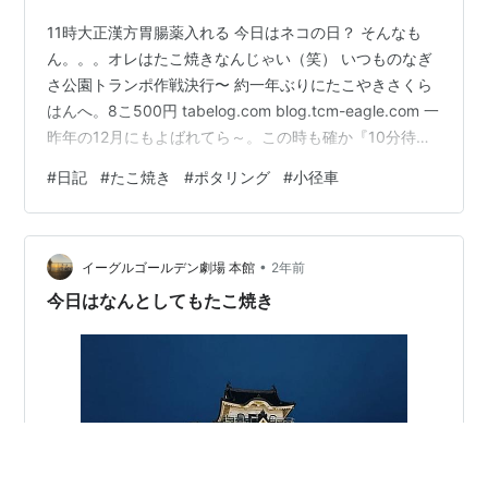
11時大正漢方胃腸薬入れる 今日はネコの日？ そんなも
ん。。。オレはたこ焼きなんじゃい（笑） いつものなぎ
さ公園トランポ作戦決行〜 約一年ぶりにたこやきさくら
はんへ。8こ500円 tabelog.com blog.tcm-eagle.com 一
昨年の12月にもよばれてら～。この時も確か『10分待っ
てな』、今日も『10分待ってな』。もう口癖なんやろな
#
日記
#
たこ焼き
#
ポタリング
#
小径車
あ😬 絵にならん こうか（笑） どんより vs 阪九フェリー
前もやけどソースとマヨがちょびっとが悲しい。タコは
デカいけど ま。考え方変えればベトベトならんですむの
•
かの（プラス思考） ごっとさん nightチャリ活復帰、水
イーグルゴールデン劇場 本館
2年前
間街道コース100ptゲット…
今日はなんとしてもたこ焼き