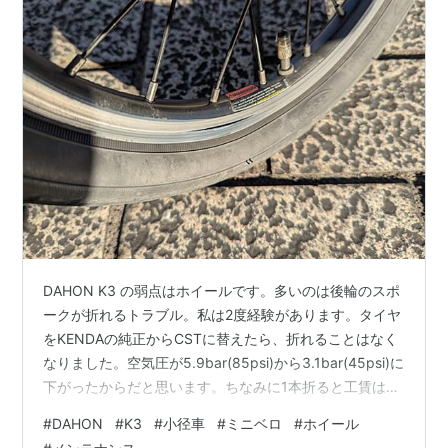
DAHON K3 の弱点はホイールです。多いのは後輪のスポ
ークが折れるトラブル。私は2度経験があります。タイヤ
をKENDAの純正からCSTに替えたら、折れることはなく
なりました。空気圧が5.9bar(85psi)から3.1bar(45psi)に
下がったからだと思います。ちなみに1本折ると工賃は
2200円くらいで部品代が110円くらいです。 The weak
#
DAHON
#
K3
#
小径車
#
ミニベロ
#
ホイール
point of the DAHON K3 is the wheels. The most