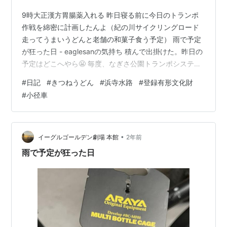
9時大正漢方胃腸薬入れる 昨日寝る前に今日のトランポ
作戦を綿密に計画したんよ（紀の川サイクリングロード
走ってうまいうどんと老舗の和菓子食う予定） 雨で予定
が狂った日 - eaglesanの気持ち 積んで出掛けた。昨日の
予定はどこへやら😬 毎度、なぎさ公園トランポシステム
作動！ eaglesan.hatenablog.com 紀州街道一直線、今日
#
日記
#
きつねうどん
#
浜寺水路
#
登録有形文化財
もっかいチャレンジしたよ。 tabelog.com 13時ひるめ
#
小径車
し、前回臨時休業してた美麺はんへ きつねうどんと、確
かかきまぜごはんやったかな。 麺がめっちゃシルキーで
のどごし最高ね。それに、いわゆるかやくごはんは見た
目以上にしっとりしてなんぼでも食える…
•
イーグルゴールデン劇場 本館
2年前
雨で予定が狂った日