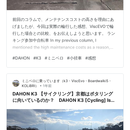
前回のコラムで、メンテナンスコストの高さを理由にあ
げましたが、今回は実際の輪行した感想、ViscEVOで輪
行した場合との比較、をお伝えしようと思います。 ラン
キング参加中自転車 In my previous column, I
mentioned the high maintenance costs as a reason,
but this time I would like to share my impressions of
#
DAHON
#
K3
#
ミニベロ
#
小径車
#
感想
actually transporting my bike and compare it to
transporting it with a ViscEVO. 理由…
ミニベロに乗っています（k3・ViscEvo・Boardwalki5・
•
KOLiBRI）
1年前
DAHON K3 【サイクリング】京都はポタリング
に向いているのか？ DAHON K3 [Cycling] Is
Kyoto a good place for pottering?