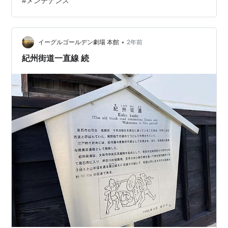
#
メンテナンス
common problem is the spokes on the rear wheel
breaking. I've experienced …
•
イーグルゴールデン劇場 本館
2年前
紀州街道一直線 続