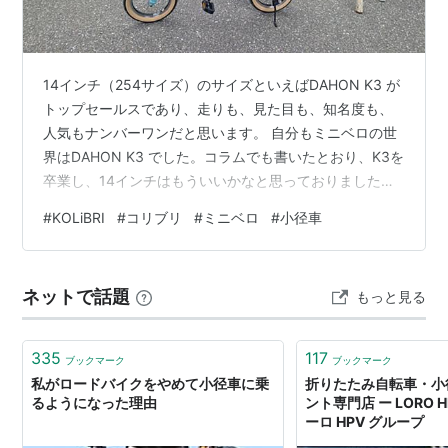
14インチ（254サイズ）のサイズといえばDAHON K3 が
トップセールスであり、走りも、見た目も、知名度も、
人気もナンバーワンだと思います。 自分もミニベロの世
界はDAHON K3 でした。コラムでも書いたとおり、K3を
卒業し、14インチはもういいかなと思っておりました
が、Pacific cycles Japan のKOLiBRIを購入してしまいま
#
KOLiBRI
#
コリブリ
#
ミニベロ
#
小径車
した。 ほかに、14インチですとRENAULTブランドや、
キャプテンスタッグなどから販売されておりますが、あ
とはノーブランドの自転車が多く、信頼性に欠けます。
ネットで話題
もっと見る
20インチと違って、車体のダメージや消耗が大きな14イ
ンチの自転車ですので、信頼性のある…
335
117
ブックマーク
ブックマーク
私がロードバイクをやめて小径車に乗
折りたたみ自転車・小
るようになった理由
ント専門店 ー LORO HP
ーロ HPV グループ