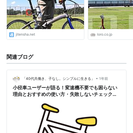
jitensha.net
loro.co.jp
関連ブログ
•
「40代共働き、子なし。シンプルに生きる」
1年前
小径車ユーザーが語る！変速機不要でも困らない
理由とおすすめの使い方・失敗しないチェックポ
イント🛠️