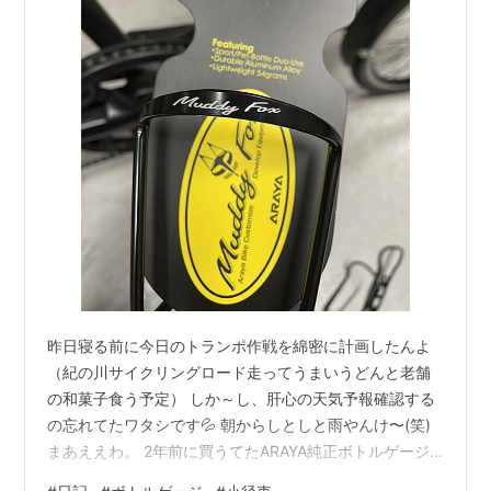
昨日寝る前に今日のトランポ作戦を綿密に計画したんよ
（紀の川サイクリングロード走ってうまいうどんと老舗
の和菓子食う予定） しか～し、肝心の天気予報確認する
の忘れてたワタシです💦 朝からしとしと雨やんけ〜(笑)
まあええわ。 2年前に買うてたARAYA純正ボトルゲージ
に交換するぜ MINOURA 45 g ARAYA 54 g 9 g 重いやん