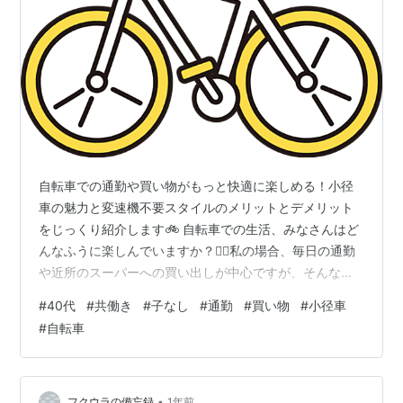
自転車での通勤や買い物がもっと快適に楽しめる！小径
車の魅力と変速機不要スタイルのメリットとデメリット
をじっくり紹介します🚲 自転車での生活、みなさんはど
んなふうに楽しんでいますか？🚴‍♀️私の場合、毎日の通勤
や近所のスーパーへの買い出しが中心ですが、そんな日
常を支えてくれているのが「小径車（しょうけいし
#
40代
#
共働き
#
子なし
#
通勤
#
買い物
#
小径車
ゃ）」というタイプの自転車です。 タイヤが小さめで扱
#
自転車
いやすく、見た目もスタイリッシュ。しかも変速機がな
いモデルを選んだことで、日々のメンテナンスもラクラ
クになりました😊 今回は、小径車とはどんなものか、変
速機が不要なスタイルにはどんな魅力があるのか、そし
•
フクウラの備忘録
1年前