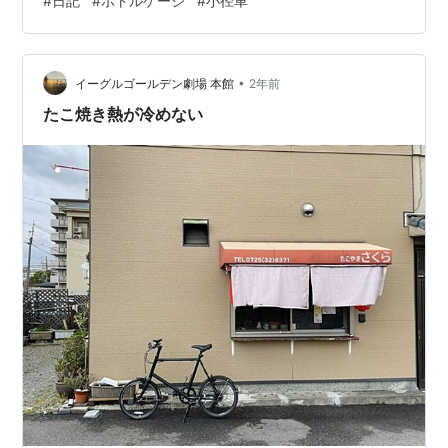
#
日記
#
ボトルゲージ
#
小径車
😬 まあええわ（爆） nightチャリ活は安定の水間街道コ
ース100ptゲット 定期便
•
イーグルゴールデン劇場 本館
2年前
たこ焼き熱が冷めない