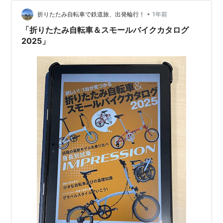
たりと、小径車では大苦戦でした。これくらいの大きさ
•
なら、徒歩で十分かもしれません。 とはいえ、自転車と
折りたたみ自転車で鉄道旅、出発輪行！
1年前
絵になる写真が取れますね。 ランキング参加中自転車 Is
「折りたたみ自転車＆スモールバイクカタログ
Kyoto a good place…
2025」