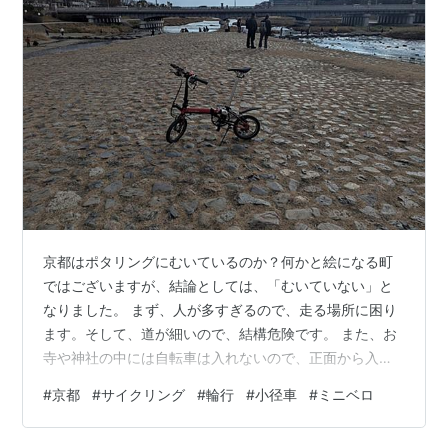
京都はポタリングにむいているのか？何かと絵になる町
ではございますが、結論としては、「むいていない」と
なりました。 まず、人が多すぎるので、走る場所に困り
ます。そして、道が細いので、結構危険です。 また、お
寺や神社の中には自転車は入れないので、正面から入っ
て裏門から抜けるなどができません。 そんな感じで走る
#
京都
#
サイクリング
#
輪行
#
小径車
#
ミニベロ
と、結局は鴨川沿いや、桂川沿いを走ることとなりま
す。そして、石畳になっていたり、舗装されていなかっ