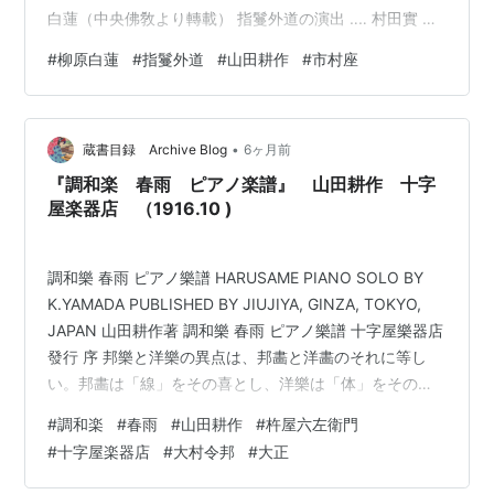
白蓮（中央佛敎より轉載） 指鬘外道の演出 ‥‥ 村田實 指
鬘外道の音楽雑感 ‥‥ 山田耕作 長澤兼子に就いて ‥‥ 生田
#
柳原白蓮
#
指鬘外道
#
山田耕作
#
市村座
長江 第三回公演の挨拶 ‥‥ 飯塚友一郎 學生文藝會舘建設
に就いて ‥‥ 小泉矩 自六月二日至六月六日 市村座 伊藤白
蓮作 指鬘外道 三幕十三塲 演出者 村田實 作曲者 山田耕作
•
意匠者 溝口三郎 現世の部第一幕 第一 師の出發 第二 鴦崛
蔵書目録 Archive Blog
6ヶ月前
摩と少年 第三 …
『調和楽 春雨 ピアノ楽譜』 山田耕作 十字
屋楽器店 （1916.10 )
調和樂 春雨 ピアノ樂譜 HARUSAME PIANO SOLO BY
K.YAMADA PUBLISHED BY JIUJIYA, GINZA, TOKYO,
JAPAN 山田耕作著 調和樂 春雨 ピアノ樂譜 十字屋樂器店
發行 序 邦樂と洋樂の異点は、邦畵と洋畵のそれに等し
い。邦畵は「線」をその喜とし、洋樂は「体」をその喜
として居ると同樣に、邦樂は「線」の音樂であり、洋樂
#
調和楽
#
春雨
#
山田耕作
#
杵屋六左衛門
は「体」の音樂である。 邦樂に於ては、單獨なる音と音
#
十字屋楽器店
#
大村令邦
#
大正
との連結によつて、「音の流」を作り、曲線的美を發露
して居る。 洋樂に於ては、相異れる數個の音の堆積、卽