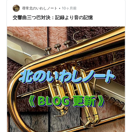
舞踏 フランツ・レハー曲 八）氣輕な寡婦 フランツ・レ…
•
尋常北のいわしノート
10ヶ月前
交響曲三つ巴対決：記録より音の記憶