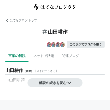
はてなブログ トップ
山田耕作
このタグでブログを書く
言葉の解説
ネットで話題
関連ブログ
山田耕作
(
音楽
)
【
やまだこうさく
】
→山田耕筰
解説の続きを読む