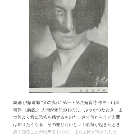
舞踊 伊藤道郎 “音の流れ” 第一・第八短音詩 作曲・山田
耕作 〔解説〕 人間が未知のものに、ぶッかつたとき、ま
づ何より音に恐怖を感ずるものだ。さて何だらうと人間
は知りたくなる。その知りたいといふ氣持が起きたとき
必ず知ることが出來るものだ。 また人間が惡をなしたと