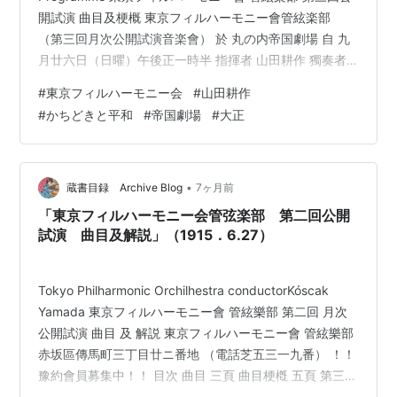
開試演 曲目及梗概 東京フィルハーモニー會管絃楽部
（第三回月次公開試演音楽會） 於 丸の内帝国劇場 自 九
月廿六日（日曜）午後正一時半 指揮者 山田耕作 獨奏者
多基永 曲目 一）歌劇「歸鄕」の序曲 メンデルスゾーン
#
東京フィルハーモニー会
#
山田耕作
曲 二）スィンフォニー「かちどきと平和」の第二曲樂曲
#
かちどきと平和
#
帝国劇場
#
大正
山田耕作曲 アダーヂヨ、ノン、タント、エ、ポコ、マル
チァーレ 三）絃樂合奏「セレナーデ」 フォルクマン曲
セロ獨奏附 四）ろ短調スィンフォニー シゥーベルト曲
い…
•
蔵書目録 Archive Blog
7ヶ月前
「東京フィルハーモニー会管弦楽部 第二回公開
試演 曲目及解説」（1915．6.27）
Tokyo Philharmonic Orchilhestra conductorKóscak
Yamada 東京フィルハーモニー會 管絃樂部 第二回 月次
公開試演 曲目 及 解説 東京フィルハーモニー會 管絃樂部
赤坂區傳馬町三丁目廿ニ番地 （電話芝五三一九番） ！！
豫約會員募集中！！ 目次 曲目 三頁 曲目梗槪 五頁 第三回
公開試演豫告 樂人逸話 東京フィルハーモニー會管絃樂部