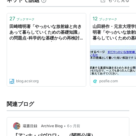
男 與世山彦士 ８．…
27
12
ブックマーク
ブックマーク
田崎晴明著「やっかいな放射線と向き
山田耕作・元京大理学
あって暮らしていくための基礎知識」
明著「やっかいな放射
の問題点‐科学的な基礎からの再検討
暮らしていくための基
を望む‐ 山田耕作 | 市民と科学者の
点―科学的な基礎から
内部被曝問題研究会
む』
blog.acsir.org
posfie.com
関連ブログ
•
蔵書目録 Archive Blog
6ヶ月前
『アンナ・パヴロワ』 （関西公演）