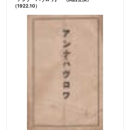
（1922.10）