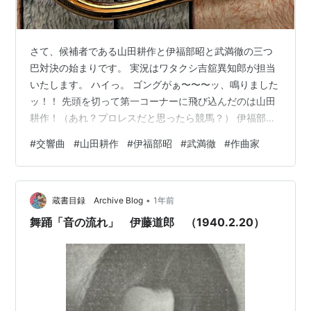
さて、候補者である山田耕作と伊福部昭と武満徹の三つ
巴対決の始まりです。 実況はワタクシ吉舘異知郎が担当
いたします。 ハイっ。 ゴングがぁ〜〜〜ッ、鳴りました
ッ！！ 先頭を切って第一コーナーに飛び込んだのは山田
耕作！（あれ？プロレスだと思ったら競馬？） 伊福部昭
は後ろにピッタリついて、武満徹は最後尾から様子を伺
#
交響曲
#
山田耕作
#
伊福部昭
#
武満徹
#
作曲家
っております。 さぁ〜〜〜、ここで注目したいのが、武
満徹の差し足の恐ろしさ！ 🎻 🎵 🐎 🎵 🎻 山田耕作、交響
曲「かちどきと平和」で第一コーナーを先頭のまま駆け
•
抜けるッ！ それを追うかの如く、伊福部昭、「交響曲第
蔵書目録 Archive Blog
1年前
１番」でピッタリ半馬身差ッ！ 出てきた出てきた武満徹
舞踊「音の流れ」 伊藤道郎 （1940.2.20）
ッ！ 敢えて交響曲を持た…