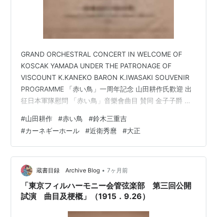
GRAND ORCHESTRAL CONCERT IN WELCOME OF
KOSCAK YAMADA UNDER THE PATRONAGE OF
VISCOUNT K.KANEKO BARON K.IWASAKI SOUVENIR
PROGRAMME 「赤い鳥」一周年記念 山田耕作氏歡迎 出
征日本軍隊慰問 「赤い鳥」音樂會曲目 賛同 金子子爵 岩
崎男爵 TEIKOKU THEATRE SUNDAY
#
山田耕作
#
赤い鳥
#
鈴木三重吉
AFTERNOON,JUNE TWENTY SECOND 1919 演奏曲目
#
カーネギーホール
#
近衛秀麿
#
大正
合唱（挨拶の代りに） 少女廿名 伴奏 佐藤節子 （い）か
なりや（西條八十） ‥‥ 成田爲三 （ろ）あわて床屋（北
原…
•
蔵書目録 Archive Blog
7ヶ月前
「東京フィルハーモニー会管弦楽部 第三回公開
試演 曲目及梗概」（1915．9.26）