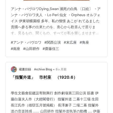
アンナ・パヴロワDying,Swan 瀕死の白鳥 〔口絵〕 ・ア
ンナ・パヴロワ夫人 ・Lo Peri 仙女 ・Orpheus オルフォ
イス 伊東胡蝶園様 多年、私の憧憬 あこが れてゐました
貴國へ參る事の出來たのを、衷心から歡喜んで居りま
す。見るもの、聞くもの、すべてが私を樂しませます。
豫てから、其麗しい名を聞いてゐました御園白粉を始
#
アンナ・パヴロワ
#
関西公演
#
末広座
#
角座
め、御園化粧品の立派な事も私の喜悦 よろこび の一つで
#
南座
#
山田耕作
#
齋藤佳三
御座います。 私は美しい日本での舞臺に、麗しい御園化
粧品を使つて立つことを嬉しく思ひます。 私は貴國と貴
國の幸福を祈つて居ります。 東京帝國ホテルにて 千九百
二十二年九月十日 アンナ・パヴロワ ・The Dr…
•
蔵書目録 Archive Blog
6ヶ月前
「指鬘外道」 市村座 （1920.6）
學生文藝會舘建設寄附興行 創作劇塲第三回公演 筋書 伊
藤白蓮夫人作（大鐙閣發行） 指鬘外道 二幕十三場 生田
長江氏作（雄辯五月號掲載） 長澤兼子 二場二幕 指鬘外
道の音楽雑感 ‥‥‥ 山田耕作 指鬘外道執筆の動機 ‥‥ 伊藤