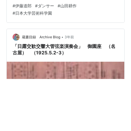
き、その惡を感じたらその刹那に、人は許されるもの
#
伊藤道郎
#
ダンサー
#
山田耕作
だ。 世間では、とかく自分の欠陥を無條件に罵倒し勝ち
#
日本大学芸術科学園
だが、しかし、過失を犯したる自分がその過失を悔いた
ときこそ、自分は一番力強くなるのだ。 かうした感じ
を、舞踊によつて表現しようとするのだ。 久野豊彦 名古
屋の士族町で伊藤氏と私は百花咲き乱れる邸園でベース
•
蔵書目録 Archive Blog
3年前
ボールをやり、紅の矢で弓をひき、…
「日露交歓交響大管弦楽演奏会」 御園座 （名
古屋） （1925.5.2-3）
日露交驩交響大管絃樂演奏會 名古屋曲目 五月二日・三日