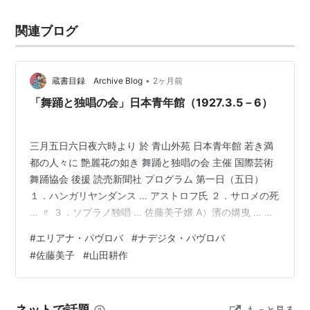
関連ブログ
•
蔵書目録 Archive Blog
2ヶ月前
「舞踊と独唱の会」日本青年館（1927.3.5－6）
三月五日六日夜六時より 於 青山外苑 日本青年館 若き満
都の人々に 艶麗花の如き 舞踊と独唱の会 主催 国際芸術
舞踊協会 後援 読売新聞社 プログラム 第一日（五日）
１．ハンガリヤンダンス … アストロフ氏 ２．サロメの死
… 〃 ３．ソプラノ独唱 … 佐藤美子嬢 A）濱の媾曳 … 山
田耕作作 B）燕 … 弘田龍太郎作 ４．幻想的舞踏 … ナデ
#
エリアナ・パヴロバ
#
ナデジタ・パヴロバ
ジタ・パヴロバ嬢 ５．トンボの舞 … クライスラー作 …
#
佐藤美子
#
山田耕作
エリアナ・パヴロバ嬢 ー休憩ー ６．スパニッシュダンス
… ルビンシュタイン作 … アストロフ氏 ７・ニグロの踊
… ラベルデイ作 … 春野芳子 瀬川光子 瀬川正子 深澤君美
ネットで話題
もっと見る