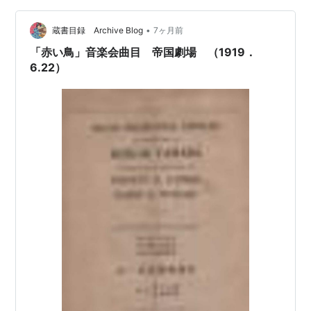
ち、「響の一塊」と他の「響の一塊」との連接によつて
立体的美を發揮して居…
•
蔵書目録 Archive Blog
7ヶ月前
「赤い鳥」音楽会曲目 帝国劇場 （1919．
6.22）