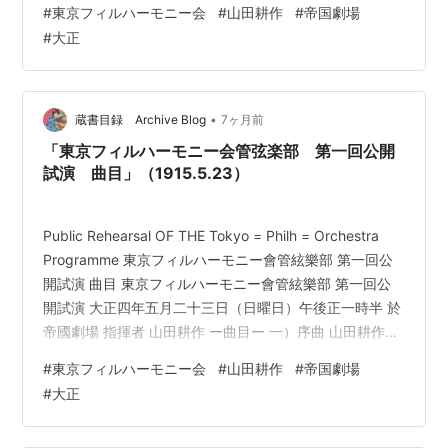
#
東京フィルハーモニー会
#
山田耕作
#
帝国劇場
ー第二回公開試演ー 大正四年六月二十七日（日曜日）午
#
大正
後正一時半 於 帝國劇場 指揮者 山田耕作 獨唱 外山國彦
（バリトン） 船橋榮吉（テナー） 合唱 有志 ー曲目ー
一）歌劇「アブ、ハッサンの序曲」（初演） ヴェー…
•
蔵書目録 Archive Blog
7ヶ月前
「東京フィルハーモニー会管弦楽部 第一回公開
試演 曲目」（1915.5.23）
Public Rehearsal OF THE Tokyo = Philh = Orchestra
Programme 東京フィルハーモニー會管絃樂部 第一回公
開試演 曲目 東京フィルハーモニー會管絃樂部 第一回公
開試演 大正四年五月二十三日（日曜日）午後正一時半 於
帝國劇場 指揮者 山田耕作 ー曲目ー 一）序曲 山田耕作曲
二）美しき青きダニゥーヴに沿にて ヨハン・シトラウス
#
東京フィルハーモニー会
#
山田耕作
#
帝国劇場
曲 三）藝術家の生活 ヨハン・シトラウス曲 四）維納氣
#
大正
質 ヨハン・シトラウス曲 －休憩－ 五）不朽のワルツ レ
オ・ファル曲 六）離婚の女 レオ・ファル曲 七）妖女の