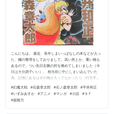
こんにちは。 最近、長年しまいっぱなしの本などが入っ
た、棚の整理をしておりまして。高い所とか、重い物も
あるので、つい先日右腕の肘を痛めてしまいました（今
日は大分調子いい）。 相当前に中にしまい込んでいた
為、記憶にあるはずの物が入ってなかったり（行方不
明？又は処分した？）、逆に記憶にないけれど何故か持
#
幻魔大戦
#
石森章太郎
#
石ノ森章太郎
#
平井和正
っていた物などもあったり・・・。 今回、これがそうで
#
いずみあすか
#
アニメ
#
マンガ
#
小説
#
ＳＦ
した。 小学館のコンビニコミック版「幻魔大戦」。 小学
#
超能力
館、しかもコンビニ版が出ていた事なんて見事に忘れて
たし、それを買った事すら覚えておらず・・・（爆）。