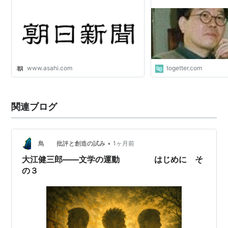
『新幻魔大戦』
『ハルマゲドン 第二次幻魔大戦』シリーズ
『ハルマゲドンの少女』シリーズ
『幻魔大戦deep』シリーズ
www.asahi.com
togetter.com
『死霊狩り（ゾンビハンター）』シリーズ
『月光魔術團』シリーズ
『ウルフガイＤＮＡ』シリーズ
関連ブログ
『幻魔大戦ＤＮＡ』
『地球樹の女神』シリーズ
•
鳥 批評と創造の試み
1ヶ月前
『ボヘミアンガラス・ストリート』シリーズ
大江健三郎――文学の運動 はじめに そ
『ストレンジ・ランデヴー』
の３
『時空暴走気まぐれバス』
『メガビタミン・ショック』
『アンドロイドお雪』
『サイボーグ・ブルース』