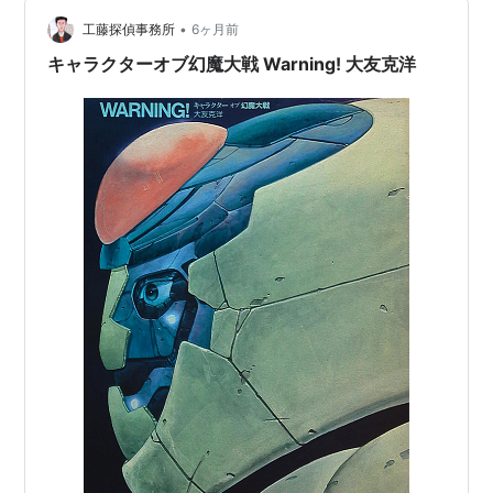
（ネットで、続編連載してた頃に出てたのか？） 「幻魔
大戦」は、最初の秋田書店のコミックスも、講…
•
工藤探偵事務所
6ヶ月前
キャラクターオブ幻魔大戦 Warning! 大友克洋