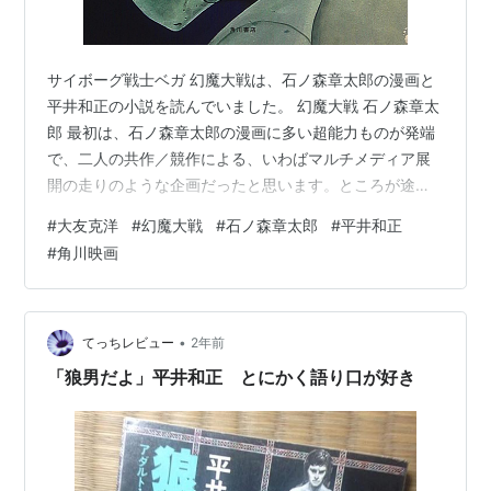
サイボーグ戦士ベガ 幻魔大戦は、石ノ森章太郎の漫画と
平井和正の小説を読んでいました。 幻魔大戦 石ノ森章太
郎 最初は、石ノ森章太郎の漫画に多い超能力ものが発端
で、二人の共作／競作による、いわばマルチメディア展
開の走りのような企画だったと思います。ところが途中
で両者が決裂したようで、作品はまったく別物になって
#
大友克洋
#
幻魔大戦
#
石ノ森章太郎
#
平井和正
いきました。 幻魔大戦 石ノ森章太郎 ベガ アニメ化され
#
角川映画
たのはそれからだいぶ後で、内容は初期設定に近いもの
でしたが、独自の再構成が入っていて、それなりの仕上
がりでした。 この角川映画でも相当もめた様子です。 た
だ、 「サイボーグ戦士 ベガ」 のデザインには圧倒され
•
てっちレビュー
2年前
ました。 キャラクターデザイ…
「狼男だよ」平井和正 とにかく語り口が好き