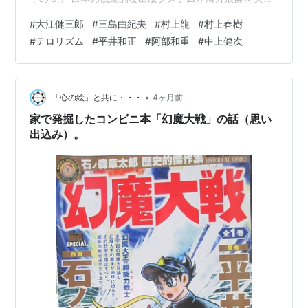
なか、村上春樹らは作家主導でグロウバルなエイジェン
#
大江健三郎
#
三島由紀夫
#
村上龍
#
村上春樹
ト制を開拓し、現代の日本文学が世界で同時展開される
#
テロリズム
#
平井和正
#
阿部和重
#
中上健次
基盤を築いた。一方、かつて三島由紀夫や大江健三郎、
村上龍らが担った、フィクションの力で国家や社会の変
革を志向する「大文字の文学」は、強固な現実システム
の前に無力化し、大江の死や龍の退場とともに終焉（あ
•
「心の絵」と共に・・・
4ヶ月前
るい…
家で発掘したコンビニ本「幻魔大戦」の話（思い
出込み）。