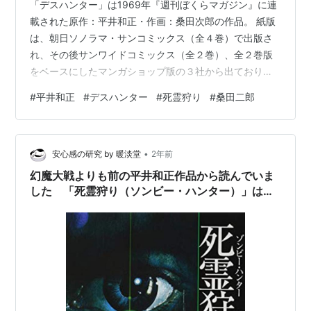
「デスハンター」は1969年『週刊ぼくらマガジン』に連
載された原作：平井和正・作画：桑田次郎の作品。 紙版
は、朝日ソノラマ・サンコミックス（全４巻）で出版さ
れ、その後サンワイドコミックス（全２巻）、全２巻版
をベースにしたマンガショップ版の３社から出ており、
今手に入るのはマンガショップ版のみ。↓ちょっと高い
#
平井和正
#
デスハンター
#
死霊狩り
#
桑田二郎
（1980円/冊）。デスハンター(上) (マンガショップシリ
ーズ)作者:桑田 次郎,平井 和正マンガショップAmazonデ
スハンター(下) (マンガショップシリーズ)作者:桑田 次郎,
•
平井 和正マンガショップAmazon電子書籍は
安心感の研究 by 暖淡堂
2年前
Amazonkindleで購入可能。kindle版が一番安価（1…
幻魔大戦よりも前の平井和正作品から読んでいま
した 「死霊狩り（ソンビー・ハンター）」はお
勧めです