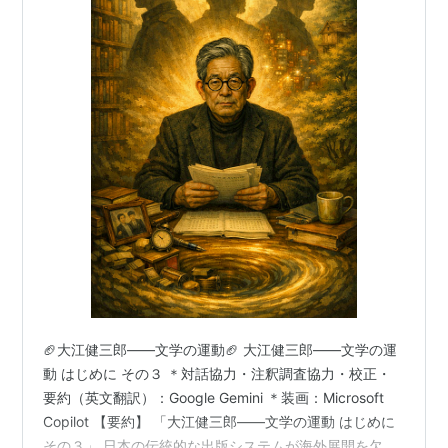
『超革命的中学生集団』
『エスパーお蘭』
漫画原作
『エイトマン』
『幻魔大戦』
『エリート』
『デスハンター』
『スパイダーマン』
『クリスタル・チャイルド』
『バチガミ』
🏈大江健三郎――文学の運動🏈 大江健三郎――文学の運
動 はじめに その３ ＊対話協力・注釈調査協力・校正・
要約（英文翻訳）：Google Gemini ＊装画：Microsoft
Copilot 【要約】 「大江健三郎――文学の運動 はじめに
その３」 日本の伝統的な出版システムが海外展開を欠く