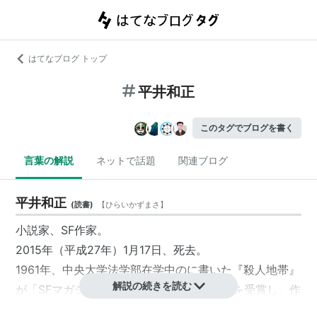
はてなブログ トップ
平井和正
このタグでブログを書く
言葉の解説
ネットで話題
関連ブログ
平井和正
(
読書
)
【
ひらいかずまさ
】
小説家、SF作家。
2015年（平成27年）1月17日、死去。
1961年、中央大学法学部在学中のに書いた『殺人地帯』
解説の続きを読む
が「SFマガジン」第一回コンテスト奨励賞を受賞し、作
家となる。