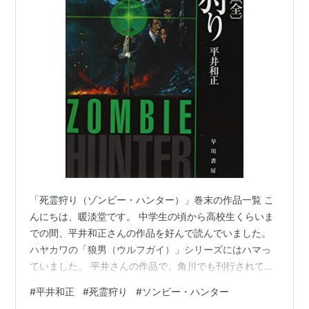
「死霊狩り（ゾンビー・ハンター）」巻末の作品一覧 こ
んにちは、暖淡堂です。 中学生の頃から高校生くらいま
での間、平井和正さんの作品を好んで読んでいました。
ハヤカワの「狼男（ウルフガイ）」シリーズにはハマっ
ていました。 平井さんの作品で、角川でも刊行されてい
たものは、その多くを読んでいました。 当時購入してい
#
平井和正
#
死霊狩り
#
ソンビー・ハンター
た本は、実家の引越しの時に処分されてしまって、今手