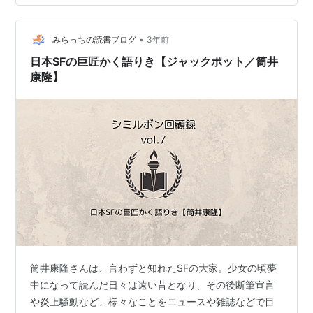
元にはどれもありません。 絶版になっているものが多
く、ほとんど再入手が不可能な状態です。 数年前にたま
•
たま古書で見つけた「死霊狩り（ゾンビー・ハンタ
みらっちの読書ブログ
3年前
ー）」全3巻は、宝物として長く残しておきたいと思って
日本SFの巨匠かく語りき【ジャックポット／筒井
います。 で、この本を眺めていて、とても…
康隆】
筒井康隆さんは、言わずと知れたSFの大家。少女の頃夢
中になって読んだ日々は遠い昔となり、その後断筆宣言
や炎上騒動など、様々なことをニュースや雑誌などで目