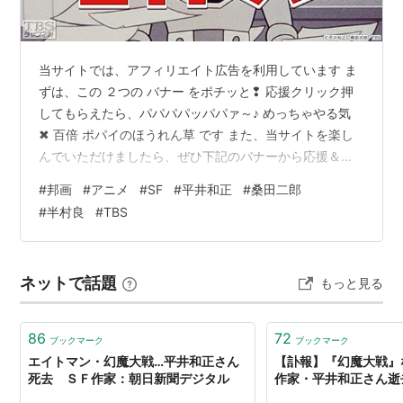
GLAにはまっていた事もある。
なお、現在は脱会済み。
のめり込む性行での被害者に高橋留美子、まつもと泉が
当サイトでは、アフィリエイト広告を利用しています ま
いる。
ずは、この ２つの バナー をポチッと❢ 応援クリック押
してもらえたら、パパパパッパパァ～♪ めっちゃやる気
現在はまっていることはビタミンCの効能を世に広める
✖ 百倍 ポパイのほうれん草 です また、当サイトを楽し
こと。
んでいただけましたら、ぜひ下記のバナーから応援＆フ
作中に友人のSF仲間の名前をもつキャラクターをよく出
ォローのポチッと❢ をよろしくお願いします _ _)) ﾍﾟｺﾘ
#
邦画
#
アニメ
#
SF
#
平井和正
#
桑田二郎
す。
は じ め に ご 挨 拶 本 編 エイトマン 概 要 キャスト（声
#
半村良
#
TBS
愛称は「ひらりん」。
優ほか） スタッフほか お わ り に ご 挨 拶 万 屋 掲 示 板
ブログサークルコメント ＃ハッシュタグ（IN POINT）
著作
やる気 ✖１００倍 ポパイのほうれん草 は じ め に ご 挨
ネットで話題
もっと見る
拶…
小説
『アダルト・ウルフガイ』シリーズ
86
72
ブックマーク
ブックマーク
『ウルフガイ』シリーズ
エイトマン・幻魔大戦…平井和正さん
【訃報】『幻魔大戦』
『幻魔大戦』シリーズ
死去 ＳＦ作家：朝日新聞デジタル
作家・平井和正さん逝
『真・幻魔大戦』シリーズ