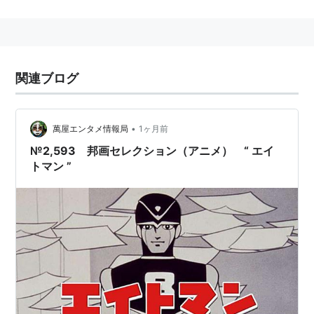
代表作は『エイトマン』、『幻魔大戦』、『
ウルフガイ
シリーズ』。
小説家を初めてすぐのうちは遅筆な作家だったが、ある
時期から猛烈な勢いで書く作家に変身した（本人は「物
関連ブログ
語に憑かれて執筆している」と説明している）。
漫画原作者の元祖であり（『エイトマン』）、且つライ
トノベルと呼ばれる物の元祖（『超革命的中学生集
•
萬屋エンタメ情報局
1ヶ月前
団』）と呼べる存在。
№2,593 邦画セレクション（アニメ） “ エイ
トマン ”
また、ノベルのデジタル化に熱心で、小説のインターネ
ット配信のおそらく元祖でもある。
この事は過去様々な出版社と争った結果、本人が出版社
に見切りをつけた為だと思われる。
現在は専ら出版ではなくデータ配信で作品の発表を行っ
ている。
一つのことにのめり込む性行があるらしく、すべてのフ
ァンレターに返事を書いたり、また、一時期新興宗教