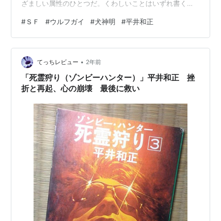
ざましい属性のひとつだ。くわしいことはいずれ書く
─── とにかく語り口が好きだ。 「おれ」は一匹狼のルポ
#
ＳＦ
#
ウルフガイ
#
犬神明
#
平井和正
ライター、犬神明。 コインを指で曲げ、銃弾を撃ち込ま
れても、ものとしない陽気な狼男が毎回ひょんなことか
ら事件に巻き込まれ、暴力団やＣＩＡ、秘密組織を相手
•
に大暴れする。 アダルト・ウルフガイ・シリーズの第１
てっちレビュー
2年前
弾(３編を収録)。 中学生の頃、父の本棚にあったこの本
「死霊狩り（ゾンビーハンター）」平井和正 挫
を手に取ったのが、平井和正にはまる…
折と再起、心の崩壊 最後に救い