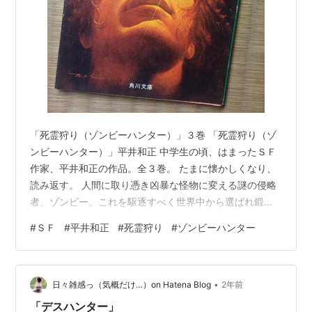
「死霊狩り（ゾンビーハンター）」３巻 「死霊狩り（ゾ
ンビーハンター）」平井和正 中学生の頃、はまったＳＦ
作家、平井和正の作品。全３巻。 たまに懐かしくなり、
読み返す。 人間に取り憑き凶暴な怪物に変える謎の侵略
者、ゾンビー。これを駆逐すべく世界中から選ばれ鍛え
られた暗殺チームがゾンビーハンターだ。一員となった
#
ＳＦ
#
平井和正
#
死霊狩り
#
ゾンビーハンター
主人公が徐々に知るゾンビーの正体とは？─── 平井和正
の代表作のひとつで、最も好きな作品。 似たようなテー
マの作品は珍しくないけど、ストーリー展開がいい。 挫
•
折と再起、心の崩壊。最後に救いがある。 （２０１５年
日々雑感っ（気概だけ…）on Hatena Blog
2年前
６月１０日Facebook投稿を転載） ランキング参加中読
「デスハンター」