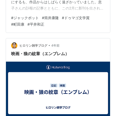
にするも、作品からはしばらく遠ざかっていました。息
子さんの訃報の記事とともに、この2月に新刊を出された
という情報を目にし、久しぶりに読みたくなり、手に取
#
ジャックポット
#
筒井康隆
#
ドゥマゴ文学賞
りました。 www.shinchosha.co.jp 一行目を読み始め
#
町田康
#
平井和正
て、ああこれだよ、これだわ。これなのよ、筒井康隆さ
んは。と思いました。そして昔夢中になって読んだ本を
次々と思い出しました。 www.shinchosha.co.jp
www.shinchosha.co.jp こちら、『家族八景…
•
ヒロリン雑学ブログ
4年前
映画・狼の紋章（エンブレム）