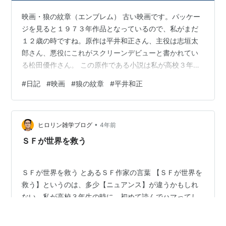
映画・狼の紋章（エンブレム） 古い映画です。パッケー
ジを見ると１９７３年作品となっているので、私がまだ
１２歳の時ですね。原作は平井和正さん、主役は志垣太
郎さん、悪役にこれがスクリーンデビューと書かれてい
る松田優作さん。 この原作である小説は私が高校３年生
の時に友人から借りて読んだもので、とても面白かった
#
日記
#
映画
#
狼の紋章
#
平井和正
ので、すぐに書店に行って買いました。しかしながら、
私が小学校の低学年の頃に親父が隠していた成人雑誌を
たまたま見つけてパラパラとページをめくっていて見つ
•
けた漫画が、実はこの狼の紋章だったのですね。 小さか
ヒロリン雑学ブログ
4年前
った私には、かなりショッキングな漫画でした。お腹を
ＳＦが世界を救う
刺された高校生の傷が見る間に治っていくシーン…