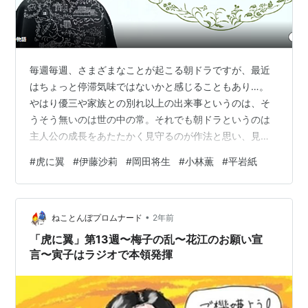
毎週毎週、さまざまなことが起こる朝ドラですが、最近
はちょっと停滞気味ではないかと感じることもあり…。
やはり優三や家族との別れ以上の出来事というのは、そ
うそう無いのは世の中の常。それでも朝ドラというのは
主人公の成長をあたたかく見守るのが作法と思い、見て
きましたが。 ついに「わけがわからん回」がやって来て
#
虎に翼
#
伊藤沙莉
#
岡田将生
#
小林薫
#
平岩紙
しまいました。寅子の恩師である穂高（小林薫）の退官
式に出席した寅子（伊藤沙莉）が、穂高の言葉にブチ切
れて花束贈呈役を拒否、会場を出て行ってしまうという
•
シーン。 えっ？！なんでこんなに怒るんだっけ？私、ひ
ねことんぼプロムナード
2年前
ょっとして見逃した回があったりする？はて…？…………
「虎に翼」第13週〜梅子の乱〜花江のお願い宣
最初は自分の理解力が不足しているのだと思っ…
言〜寅子はラジオで本領発揮