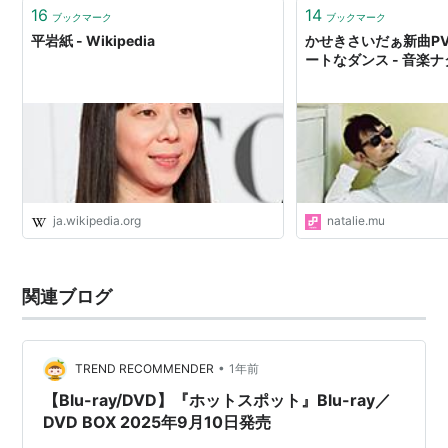
16
14
映画「美しい夏キリシマ」出演
ブックマーク
ブックマーク
平岩紙 - Wikipedia
かせきさいだぁ新曲P
映画「木更津キャッツアイ」出演
ートなダンス - 音楽
TV「マンハッタンラブストーリー」第7話出演
TV「エースをねらえ！」島真里子役
映画「恋の門」出演
舞台「ウーマンリブvol.８」出演
CM「ケロッグ コーンフロスティ・チョコワ」出演
TV「人間の証明」第3話出演
ja.wikipedia.org
natalie.mu
舞台「
イケニエの人
」出演
CM「プリングルス」出演
関連ブログ
舞台「アイスクリームマン」出演
TV「特急田中3号」出演
CM「ファブリーズ」出演（松岡修造と共演）
•
TREND RECOMMENDER
1年前
【Blu-ray/DVD】『ホットスポット』Blu-ray／
DVD BOX 2025年9月10日発売