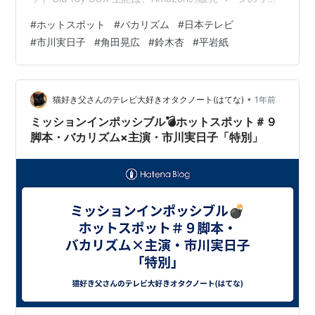
クです 定価 ：29,040円（税込） 発売日 ：2025年9月10
#
ホットスポット
#
バカリズム
#
日本テレビ
日 販売元 ：バップ 商品コード：VPXX-72128（JAN：
#
市川実日子
#
角田晃広
#
鈴木杏
#
平岩紙
4988021721288） Amazon Amazon（メーカー特典な
し） HMV&BOOKS online 紀伊國屋書店ウェブストア
（特典有無不明） セ…
•
猫好き父さんのテレビ大好きオタクノート(はてな)
1年前
ミッションインポッシブル💣ホットスポット＃９
脚本・バカリズム×主演・市川実日子「特別」