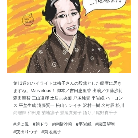
第13週のハイライトは梅子さんの毅然とした態度に尽き
ますね。Marvelous！ 脚本／吉田恵里香 出演／伊藤沙莉
森田望智 三山凌輝 土居志央梨 戸塚純貴 平岩紙 ハ・ヨン
ス 平埜生成 滝藤賢一 松山ケンイチ 沢村一樹 名村辰 松川
尚瑠輝 和田庵 菊地凛子 鷲尾真知子 語り／尾野真千子
「女房は掃きだめから拾え？」 「女房は灰小屋から貰
#
虎に翼
#
朝ドラ
#
伊藤沙莉
#
平岩紙
#
森田望智
え」 妻を迎えるなら、自分より格下の家からもらうのが
#
茨田りつ子
#
菊地凛子
よいということ。身分の高い家から妻をもらうと、親戚