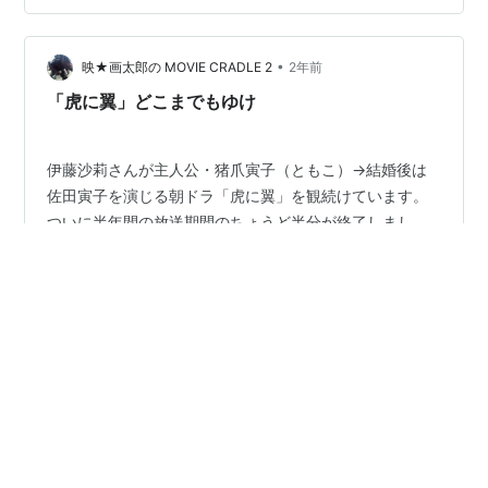
付き合いに苦労したり夫の権威が下がったりする恐れが
あるとの意から。「女房は台所から貰え」「女房は掃き
溜めから拾え」「女房は庭から取れ」などともいう。
•
映★画太郎の MOVIE CRADLE 2
2年前
（ことわ…
「虎に翼」どこまでもゆけ
伊藤沙莉さんが主人公・猪爪寅子（ともこ）→結婚後は
佐田寅子を演じる朝ドラ「虎に翼」を観続けています。