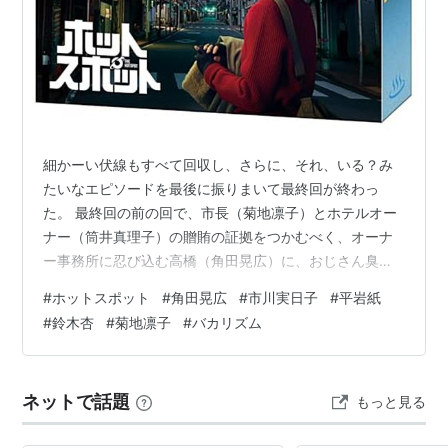
映画「多摩川少女戦争」出演
「SWITCH」7月号 フォトストーリー＆インタビュ
ー
TV「ぼくが地球を救う」レギュラー出演
オリーブ10月号 “BOOK”コーナーインタビュー
オリックス生命
CM出演
細かーい伏線もすべて回収し、さらに、それ、いる？み
TV「ロッカーのハナコさん」出演
たいなエピソードを最後に振りまいて最終回が終わっ
TV女と愛とミステリー「湯布院殺人事件」出演
た。 最終回の前の回で、市長（菊地凛子）とホテルオー
TV月曜ミステリー劇場「真実を追う男」出演
ナー（筒井真理子）の贈賄の証拠をつかむべく、オーナ
ー事務所に忍び込む高橋（角田晃広）に、おじさん臭い
TV「はみだし刑事情熱系」第7話出演
お菓子として高橋が難癖つけていたせんべいを渡し、そ
みずほ銀行CM出演
#
ホットスポット
#
角田晃広
#
市川実日子
#
平岩紙
れをお尻のポケットに入れた高橋。そのせんべいの顛末
#
鈴木杏
#
菊地凛子
#
バカリズム
TV「ぼくの魔法使い」第6話 出演
を当然気にかけていた私だったが、最終回、地味に、で
舞台温泉きのこ出演
もスリリングな場面で存在感を発揮していた。ｗｗ それ
にしても、職場の同僚に宇宙人（と人間のハーフ）がい
TV「帰ってきたロッカーのハナコさん」レギュラー
ネットで話題
もっと見る
て、そのことを幼馴染たちと普通に面白がっていた女3
出演
人、きーちゃん（市川実日子）、みなぷー（平岩紙）…
映画「アイデン＆ティティ」出演