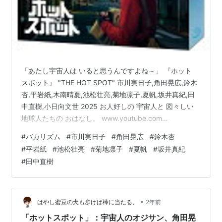
「あたし宇宙人は いると思うんですよね～」 『ホット
スポット』 "THE HOT SPOT" 市川実日子,角田晃広,鈴木
杏,平岩紙,木南晴夏,池松壮亮,菊地凛子,夏帆,坂井真紀,田
中直樹,小日向文世 2025 お人好しの 宇宙人と 図々しい
地球人たちの おはなし。 www.youtube.com
www.ntv.co.jp 山梨県のふもとにある ビジネスホテルで
#
バカリズム
#
市川実日子
#
角田晃広
#
鈴木杏
働く シングルマザー 清美は ひょんなことから 同僚の高
#
平岩紙
#
池松壮亮
#
菊地凛子
#
夏帆
#
坂井真紀
橋が 宇宙人であることを 知ってしまう。 それからとい
#
田中直樹
うもの、 ちょっとした頼み事を どんどんしていく清美。
なんだかんだで それを断れない高橋。 ところが 二人だ
けの秘密 の…
•
はやし蜜豆の犬も歩けば棒に当たる、
2年前
「ホットスポット」：宇宙人のオジサン、角田晃