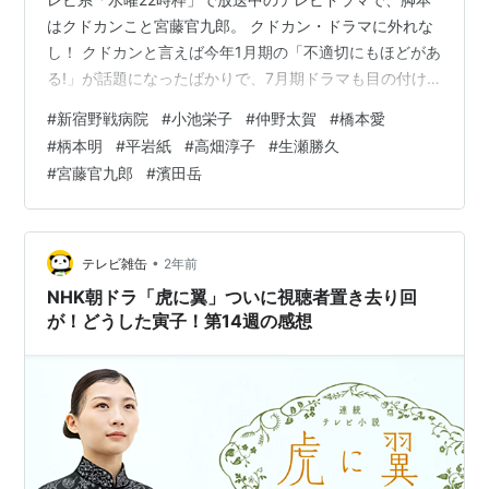
はクドカンこと宮藤官九郎。 クドカン・ドラマに外れな
し！ クドカンと言えば今年1月期の「不適切にもほどがあ
る!」が話題になったばかりで、7月期ドラマも目の付け
どころがシャープで絶好調の面白さ。 物語は新宿・歌舞
#
新宿野戦病院
#
小池栄子
#
仲野太賀
#
橋本愛
伎町にたたずむ病院を舞台に、ホストやキャバ嬢、ホー
#
柄本明
#
平岩紙
#
高畑淳子
#
生瀬勝久
ムレス、トー横キッズ、外国人難民などさまざまなバッ
#
宮藤官九郎
#
濱田岳
クボーンを持つ“ワケあり”な登場人物たちが交錯する社会
の構図がテーマ。 主演は小池栄子と仲野太賀だが、小池
栄子がバイリンガルの日系二世を演じて英語のキレと出
身地の岡山弁の組み合わせが抱…
•
テレビ雑缶
2年前
NHK朝ドラ「虎に翼」ついに視聴者置き去り回
が！どうした寅子！第14週の感想