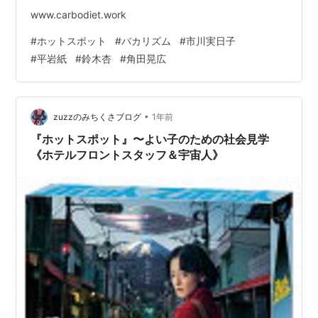
www.carbodiet.work
#
ホットスポット
#
バカリズム
#
市川実日子
#
平岩紙
#
鈴木杏
#
角田晃広
•
zuzzのみちくさブログ
1年前
『ホットスポット』〜よい子のための社会見学
《ホテルフロントスタッフ＆宇宙人》