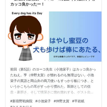
カッコ良かったー！
前回（第5話）のヨーコ先生（小池栄子）はカッコ良かっ
たねえ。亨（仲野太賀）が惚れるのも無理はない。小池
栄子の英語と岡山弁の両刀使いもすっかり板につき、と
いうかこちらの耳がすっかり慣れた。医師としての信
念・豪胆さ、そして情深さに惚れ惚れする。ゲスト出演
のともさかりえも、良かったしね。 ヨーコがまごころ病
#
新宿野戦病院
#
小池栄子
#
仲野太賀
#
平岩紙
院長（柄本明）の娘であることが判明したあたりから、
#
ともさかりえ