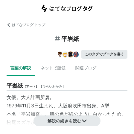
はてなブログ トップ
平岩紙
このタグでブログを書く
言葉の解説
ネットで話題
関連ブログ
平岩紙
(
アート
)
【
ひらいわかみ
】
女優。大人計画所属。
1979年11月3日生まれ、大阪府吹田市出身。A型
本名「平岩加奈」。肌の色が紙のように白かったため、
解説の続きを読む
松尾スズキが「紙」と名付けた。