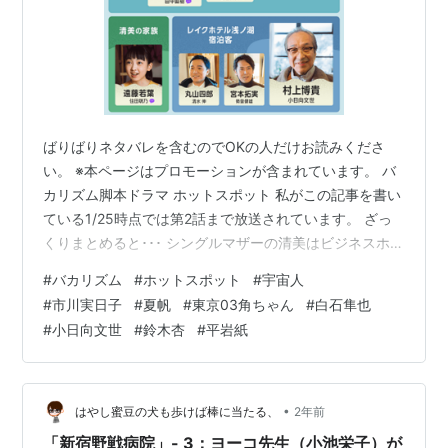
ばりばりネタバレを含むのでOKの人だけお読みくださ
い。 ※本ページはプロモーションが含まれています。 バ
カリズム脚本ドラマ ホットスポット 私がこの記事を書い
ている1/25時点では第2話まで放送されています。 ざっ
くりまとめると･･･ シングルマザーの清美はビジネスホテ
ルで働いている。 ある日、同僚の高橋に交通事故から助
#
バカリズム
#
ホットスポット
#
宇宙人
けられ「実は宇宙人」と告白される。 信じがたい話だ
#
市川実日子
#
夏帆
#
東京03角ちゃん
#
白石隼也
が、10円玉を曲げるなどの能力を見せられ、幼馴染2人
#
小日向文世
#
鈴木杏
#
平岩紙
（みなぷう・はっち）と共に秘密を知ることに。 小学校
の体育館にボールが挟まって困っているはっちの依頼
で、高橋が能力を使って取り除く。 その際、地上絵を描
く犯人を撃退し宇宙人らし…
•
はやし蜜豆の犬も歩けば棒に当たる、
2年前
「新宿野戦病院」- 3：ヨーコ先生（小池栄子）が