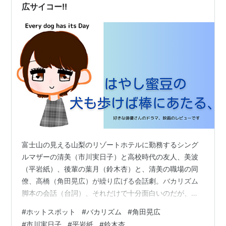
広サイコー!!
富士山の見える山梨のリゾートホテルに勤務するシング
ルマザーの清美（市川実日子）と高校時代の友人、美波
（平岩紙）、後輩の葉月（鈴木杏）と、清美の職場の同
僚、高橋（角田晃広）が繰り広げる会話劇。バカリズム
脚本の会話（台詞）、それだけで十分面白いのだが、角
田演じる”宇宙人！”の高橋が、まったくもって可笑し過ぎ
#
ホットスポット
#
バカリズム
#
角田晃広
る。 一見さえない感じの50代のおじさんの角田が、宇宙
#
市川実日子
#
平岩紙
#
鈴木杏