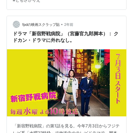
院長の娘、はずき（平岩紙）の様子が深刻な感じになっ
てきて、コメディなんだけどどう展開？？と思ってい
た。はずきは、何年浪人しても医学部に入れず、病院で
はソーシャルワーカーとして働いている。それでも病院
•
fpdの映画スクラップ貼
2年前
存続のためには、自分が婿養子を取って継がねば、と
ドラマ「新宿野戦病院」（宮藤官九郎脚本）： ク
健…
ドカン・ドラマに外れなし。
「新宿野戦病院」の第1話を見る。今年7月3日からフジテ
レビ系「水曜22時枠」で放送中のテレビドラマで、脚本