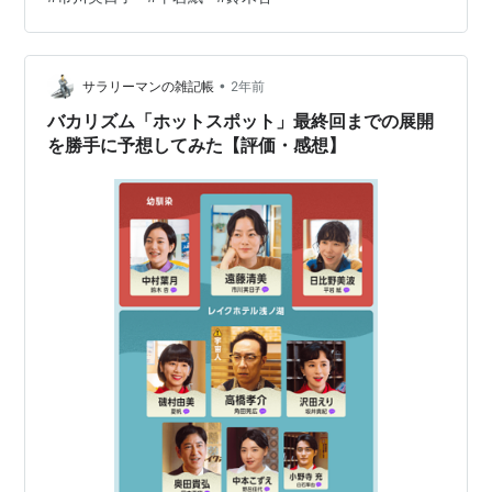
人ならではの怪力や跳力、嗅覚を使って、女３人の図々
しい頼みを聞いてしまうという設定も滑稽だけれど、宇
宙人であることを隠すために陥ることになる、困った状
況に笑ってしまう。前回は、濡れた服を着て屋外に出て
•
サラリーマンの雑記帳
2年前
土気色の顔でぶるぶる震えていて、そのあまり…
バカリズム「ホットスポット」最終回までの展開
を勝手に予想してみた【評価・感想】