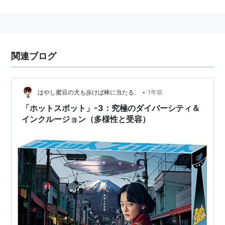
経歴
TV「JUDGE CAFE」内インフォマーシャル出演
TV「ちゅらさん」出演
ジャパンネット銀行CM出演
関連ブログ
TV「私を旅館に連れてって」出演
映画「富江re−birth」出演
•
はやし蜜豆の犬も歩けば棒に当たる、
1年前
TV「A side B」第1回出演
「ホットスポット」-3：究極のダイバーシティ＆
TV「ウソコイ」第4回出演
インクルージョン（多様性と受容）
資生堂GERAID CM出演
農林中央金庫CM出演
TV「仮面ライダーアギト」出演
映画「ダンボールハウスガール」出演
TV金曜エンタテイメント「この冬の恋」出演
CM森永製菓「小枝」出演
TV「木更津キャッツアイ」 出演