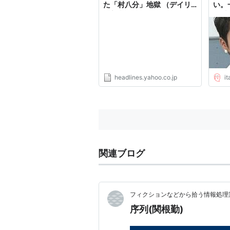
た「村八分」地獄 （デイリ
い。
ー新潮） - Yahoo!ニュース
「村
植物以
∀`)
headlines.yahoo.co.jp
i
関連ブログ
フィクションなどから拾う情報処理業
序列(関根勤)