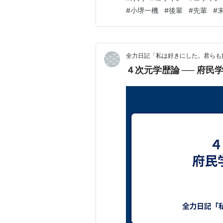
行(?)をお孫さんが悦子夫人
#
小堺一機
#
後輩
#
先輩
#
オモチャにされている状態…
全力日記「私は好きにした。君らも
４次元学歴論 ── 府