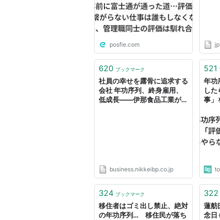
士の評価は馴れ合いにな
Kur
り…」
答 - 
posfie.com
j
620
521
ブックマーク
社員の幸せを露骨に追求する
年功
会社 年功序列、終身雇用、
した
低成長——伊那食品工業が問
事」
う「会社とは何か」：日経ビ
産性
ジネスオンライン
business.nikkeibp.co.jp
t
324
322
ブックマーク
移住者はゴミ出し禁止、絶対
蓮舫
の年功序列… 移住民が落ち
念日