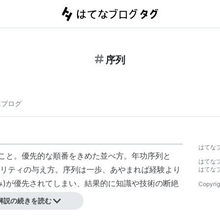
序列
連ブログ
はてな
ること。優先的な順番をきめた並べ方。年功序列と
はてな
リティの与え方。序列は一歩、あやまれば経験より
はてな
み)が優先されてしまい、結果的に知識や技術の断絶
Copyrig
解説の続きを読む