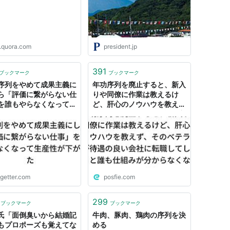
imoto Shingoさんの回
定して"序列"を視覚化する罪
Quora
p.quora.com
president.jp
391
ブックマーク
ブックマーク
序列をやめて成果主義に
年功序列を廃止すると、新入
ら「評価に繋がらない仕
りや同僚に作業は教えるけ
を誰もやらなくなって生
ど、肝心のノウハウを教え
が下がった
ず、そのベテランが待遇の良
い会社に転職してしまうと誰
も仕組みが分からなくなると
いう話
ogetter.com
posfie.com
299
ブックマーク
ブックマーク
氏「面倒臭いから結婚記
牛肉、豚肉、鶏肉の序列を決
もプロポーズも覚えてな
める