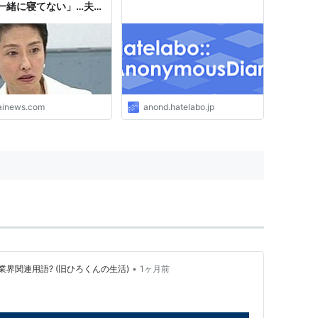
一緒に寝てない」…夫を
田」と呼び捨て、序列は
下 : 痛いニュース(ﾉ
tainews.com
anond.hatelabo.jp
•
界関連用語? (旧ひろくんの生活)
1ヶ月前