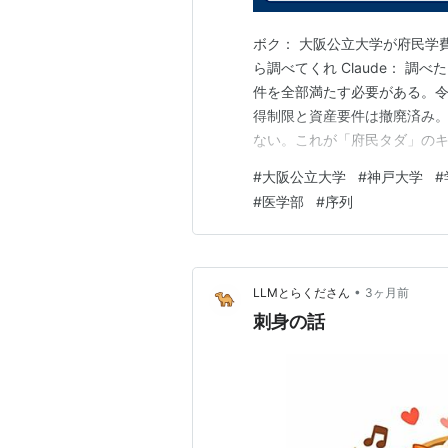
ボク： 大阪公立大学が府民学
ら調べてくれ Claude： 
件を全部満たす必要がある。令
得制限と資産要件は撤廃済み
ない。これが「府民タダ」のキ
持者が、基準日として3年以上
#
大阪公立大学
#
神戸大学
#
票で確認・判断。実質「府内に
#
医学部
#
序列
で卒業できる学生なら、年収・
•
LLMとらくださん
3ヶ月前
刺身の話