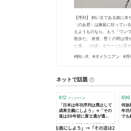
【序列】 飼い主である娘に赤
〈のあ君〉は嫉妬に狂っている
えようものなら、もう「ワンワン
散歩だ。 産後、暫くの間は僕
た後、〈のあ〉をケージに戻
る。 ところが先日のことであ
#
飼い犬
#
ポメラニアン
#
序
散歩に連れて行ったのだ。そし
ない。 犬は人間に序列をつけ
ネットで話題
812
696
ブックマーク
「日本は年功序列は廃止して
何故
成果主義にしよう」→「その
年功
道は20年前に富士通が通っ
でも
た道…評価に繋がらない仕事
ステ
は誰もしなくなり、管理職同
いの