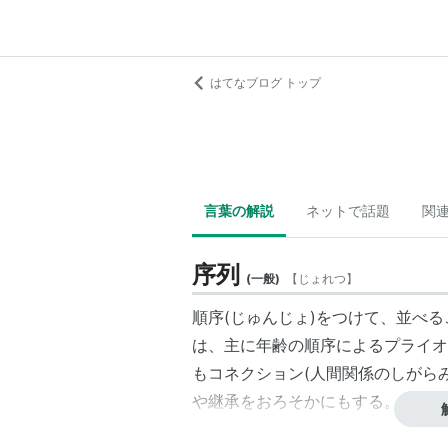
はてなブログ トップ
言葉の解説
ネットで話題
関
序列
(
一般
)
【
じょれつ
】
順序(じゅんじょ)をつけて、並べ
は、主に年齢の順序によるプライオ
もコネクション(人間関係のしがら
や継承をおろそかにもする。