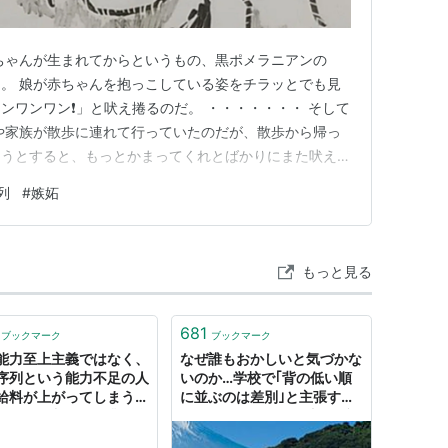
ちゃんが生まれてからというもの、黒ポメラニアンの
。 娘が赤ちゃんを抱っこしている姿をチラッとでも見
ワンワン❗️」と吠え捲るのだ。 ・・・・・・・ そして
や家族が散歩に連れて行っていたのだが、散歩から帰っ
そうとすると、もっとかまってくれとばかりにまた吠え
る。産後の体調が良くなってきたので、久しぶりに娘が
列
#
嫉妬
て帰って来てケージに戻したのだが「ワン❗️」とも吠え
るとは聞いてはいたが、…
もっと見る
681
ブックマーク
ブックマーク
能力至上主義ではなく、
なぜ誰もおかしいと気づかな
序列という能力不足の人
いのか…学校で｢背の低い順
給料が上がってしまうシ
に並ぶのは差別｣と主張する
ムを取り入れる企業が多
現役教員の納得の理由 一番
でしょうか？に対する
小さい人と一番大きい人を確