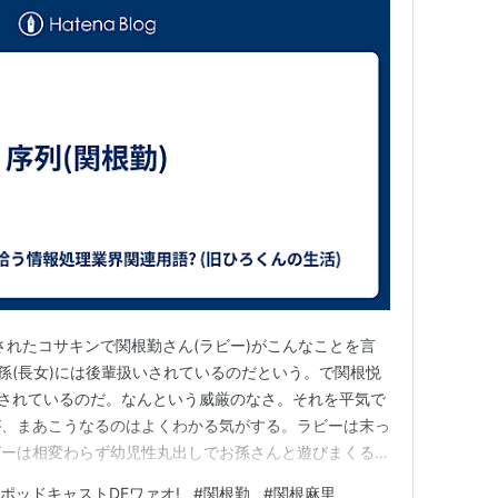
信開始されたコサキンで関根勤さん(ラビー)がこんなことを言
ビーは孫(長女)には後輩扱いされているのだという。で関根悦
いされているのだ。なんという威厳のなさ。それを平気で
が、まあこうなるのはよくわかる気がする。ラビーは末っ
ビーは相変わらず幼児性丸出しでお孫さんと遊びまくるの
性格で孫を叱るのだそうな。で最近は暴走したラビーの悪
 ポッドキャストDEワァオ!
#
関根勤
#
関根麻里