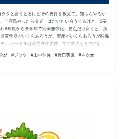
費タダと言うとるけどその要件を教えて、知らんやろか
調べた。「府民やったらタダ」はだいたい合うてるけど、6要
和8年度から全学年で完全無償化。要点だけ言うと、所
。世帯年収がいくらあろうが、資産がいくらあろうが関係
モ。 ハードルは府内在住要件。学生本人とその生計維
前から引き続き大阪府内に住所を有していること。住民
学歴
#
ジッツ
#
山中伸弥
#
野口英世
#
４次元
3年以上住んでる家庭の子で、普通に勉強して標準年限
資産無関係でタダ」…