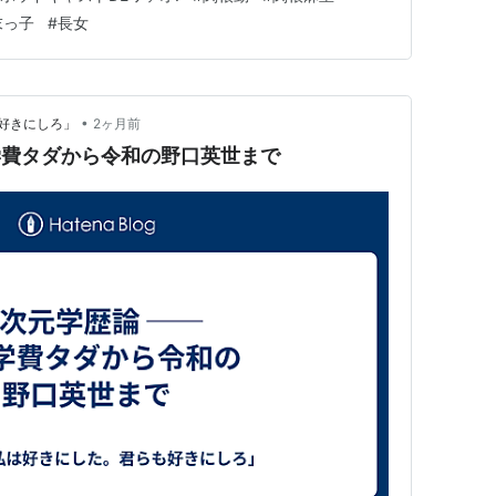
に言いつける事もあるらしい。 そしてラビーはお孫さんの
末っ子
#
長女
•
好きにしろ」
2ヶ月前
民学費タダから令和の野口英世まで