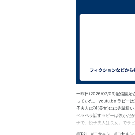
一昨日(2026/07/03)配
っていた。 youtu.be ラ
子夫人は孫(長女)には先輩扱
ペラペラ話すラビーは強かだ
子で、悦子夫人は長女。でラ
に対して悦子夫人は真面目な
#
序列
#
コサキン
#
コサキン