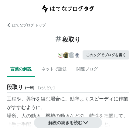
はてなブログ トップ
段取り
このタグでブログを書く
言葉の解説
ネットで話題
関連ブログ
段取り
(
一般
)
【
だんどり
】
工程や、興行を組む場合に、効率よくスピーディに作業
がすすむように、
場所、人の動き、機械の動きなどの、特性を把握して、
解説の続きを読む
上手に手配、配置、
スケジューリング
すること。