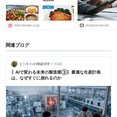
nlab.itmedia.co.jp
studyhacker.net
関連ブログ
•
ビジネス×行動経済学
3日前
〖AIで変わる未来の製造業③〗最適な生産計画
は、なぜすぐに崩れるのか