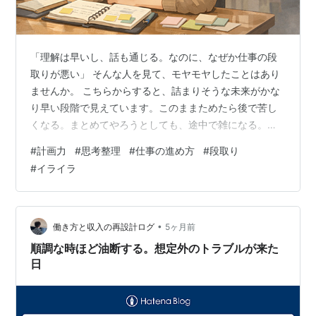
「理解は早いし、話も通じる。なのに、なぜか仕事の段
取りが悪い」 そんな人を見て、モヤモヤしたことはあり
ませんか。 こちらからすると、詰まりそうな未来がかな
り早い段階で見えています。このままためたら後で苦し
くなる。まとめてやろうとしても、途中で雑になる。結
局また別日に持ち越す。そんな流れが、火を見るより明
#
計画力
#
思考整理
#
仕事の進め方
#
段取り
らかに見えることもあります。 だからこそ、「頭がいい
#
イライラ
なら計画も立てられるはずでは？」と思いやすいです。
でも実際には、頭がいいことと計画が立てられること
は、かなり別物です。 目次 この記事でわかること：頭の
良さと計画力の違い、なぜ「理解は早いのに段取りが悪
•
働き方と収入の再設計ログ
5ヶ月前
い」が起こるのか、どう見れば少し整理しやす…
順調な時ほど油断する。想定外のトラブルが来た
日