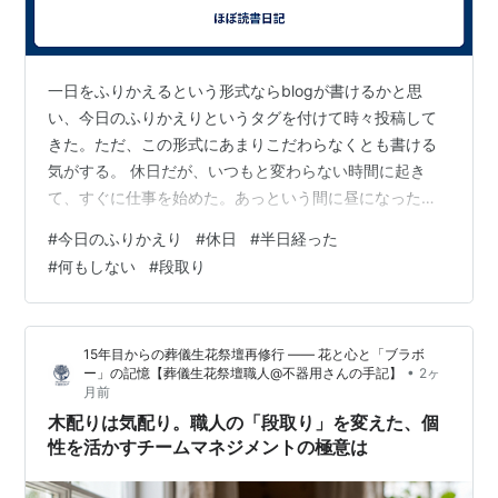
一日をふりかえるという形式ならblogが書けるかと思
い、今日のふりかえりというタグを付けて時々投稿して
きた。ただ、この形式にあまりこだわらなくとも書ける
気がする。 休日だが、いつもと変わらない時間に起き
て、すぐに仕事を始めた。あっという間に昼になった。
明日は終日仕事ということを考えると少しは休んでおい
#
今日のふりかえり
#
休日
#
半日経った
た方がよいのだろうが、ちょっとした週明けの段取りが
#
何もしない
#
段取り
気になって色々と進めてしまった。 日程調整、新しいツ
ールを導入してやろうかと思ったが、止める。アカウン
ト連携を想定して進めないと難しい。個人アカウントに
15年目からの葬儀生花祭壇再修行 ―― 花と心と「ブラボ
スケジュールを集約していることの良し悪しが出て来
•
ー」の記憶【葬儀生花祭壇職人@不器用さんの手記】
2ヶ
た。どうしたものかな。この辺り、改善の余地があき…
月前
木配りは気配り。職人の「段取り」を変えた、個
性を活かすチームマネジメントの極意は