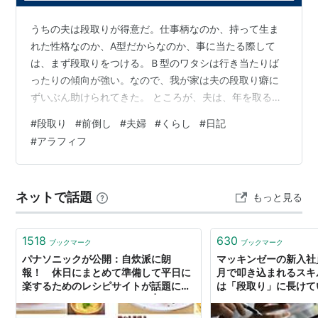
うちの夫は段取りが得意だ。仕事柄なのか、持って生ま
れた性格なのか、A型だからなのか、事に当たる際して
は、まず段取りをつける。Ｂ型のワタシは行き当たりば
ったりの傾向が強い。なので、我が家は夫の段取り癖に
ずいぶん助けられてきた。 ところが、夫は、年を取るに
つれ、段取りしたことをどんどん前倒しして実行するよ
#
段取り
#
前倒し
#
夫婦
#
くらし
#
日記
うになってきた。もともとせっかちな性格というのも手
#
アラフィフ
伝って、とにかくいろんなことを前倒してしまうのであ
る。 例えば、、、 寝る３時間前から寝室のエアコンをつ
ける。（電気代がもったいないので３０分前で十分
ネットで話題
もっと見る
だ！） ごみの日は前日の夜から家じゅうのごみを集めて
回る。（ごみの日当日にもごみが出るんだから二度…
1518
630
ブックマーク
ブックマーク
パナソニックが公開：自炊派に朗
マッキンゼーの新入社
報！ 休日にまとめて準備して平日に
月で叩き込まれるスキ
楽するためのレシピサイトが話題に
は「段取り」に長けている
詳しすぎる段取りガイド付き | ねとら
HACKER（スタディ
ぼ
会人の勉強法＆英語学