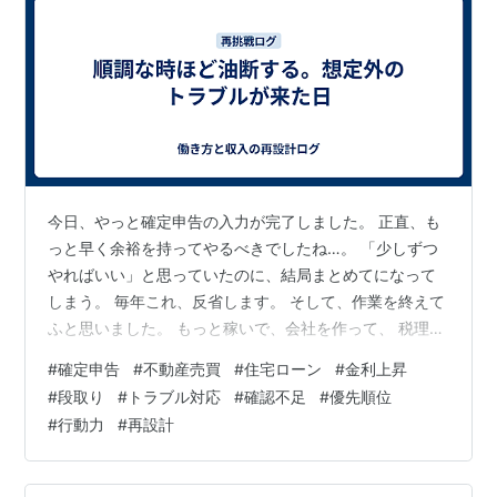
今日、やっと確定申告の入力が完了しました。 正直、も
っと早く余裕を持ってやるべきでしたね…。 「少しずつ
やればいい」と思っていたのに、結局まとめてになって
しまう。 毎年これ、反省します。 そして、作業を終えて
ふと思いました。 もっと稼いで、会社を作って、 税理士
さんにお願いするくらいの状態にしないとダメだなと。
#
確定申告
#
不動産売買
#
住宅ローン
#
金利上昇
もちろん今すぐ全部は無理でも、目指す方向としてはそ
#
段取り
#
トラブル対応
#
確認不足
#
優先順位
こ。こういう“事務作業に飲まれる時間”を減らして、 も
#
行動力
#
再設計
っと前に進む時間を増やしたいです。 それと、先日契約
していただいた中古住宅の案件も動いています。 契約書
を添付して、住宅ローンの本審査を先日出しました。 今