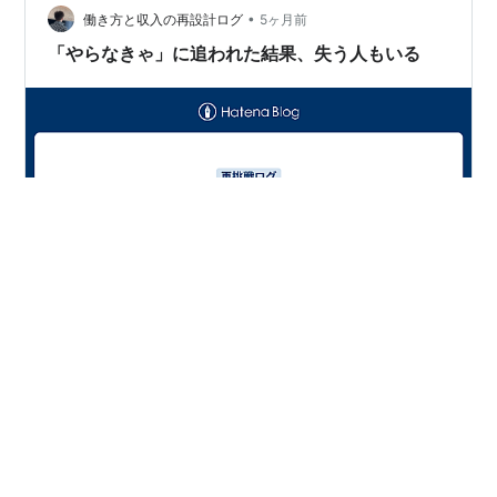
回はネットからの申請だった…
•
働き方と収入の再設計ログ
5ヶ月前
「やらなきゃ」に追われた結果、失う人もいる
今日は、以前から進んでいた中古住宅の件で、買主さん
側の契約も完了しました。 これで売主さん・買主さんと
もに契約が整い、次のステップに進めます。 ここから先
は、流れをきちんと説明して、 引き渡しに向けて淡々と
進めていく段階です。 融資の手続き、書類、段取り、日
程調整。 正直、ここからの方が“やること”は増えます。