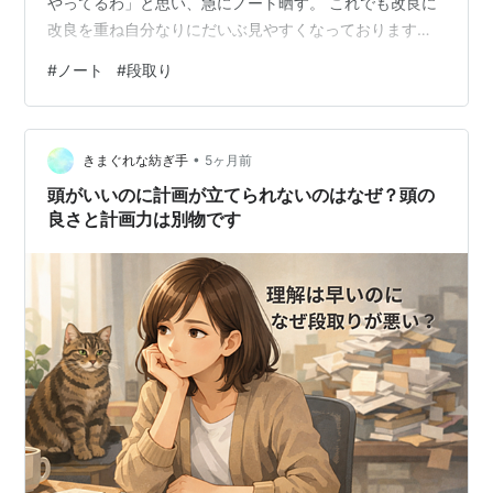
やってるわ」と思い、急にノート晒す。 これでも改良に
改良を重ね自分なりにだいぶ見やすくなっております。
私が段取りを頭でやらずノートに書き出すのはとにかく
#
ノート
#
段取り
頭の中を、できるだけ空っぽにしたいから。頭の中にタ
スク溜めるのめちゃめちゃ嫌なん。脳のCPUがウィンド
ウズ2000レベルなんで5個以上のタスクは保持できませ
•
ぇん。そんなわけで、ノートは私の外付けハードディス
きまぐれな紡ぎ手
5ヶ月前
クみたいなもん。ノートにタスクを移しておけば安心し
頭がいいのに計画が立てられないのはなぜ？頭の
て脳みそのデータを消去できる。脳内のタ…
良さと計画力は別物です