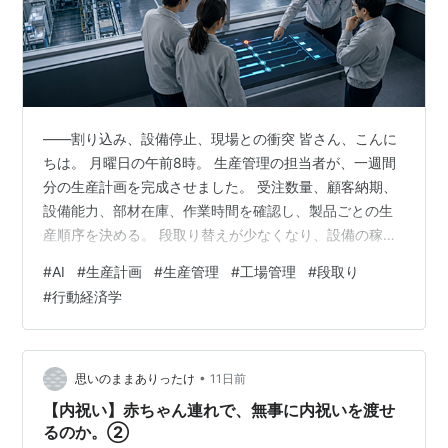
――割り込み、設備停止、現場との衝突 皆さん、こんに
ちは。 月曜日の午前8時。 生産管理の担当者が、一週間
分の生産計画を完成させました。 受注数量、顧客納期、
設備能力、部材在庫、作業時間を確認し、製品ごとの生
産順序を決める。 段取り替えが少なくなり、設備の稼働
率も高くなるように調整する。 今回はAIも活用しまし
#
AI
#
生産計画
#
生産管理
#
工場管理
#
段取り
た。 人間だけでは検討しきれない組み合わせを計算し、
#
行動経済学
納期と生産効率の両方を考慮した計画です。 担当者は、
今週は、この計画でいける。 と思いました。 ところが、
午前8時20分。 営業から、重要顧客向けの特急注文を追
加できないかと連絡が入ります。 午前9時10分。 ある工
•
思いのままありったけ
11日前
程の作業者が体調不…
【内祝い】赤ちゃん連れで、無事に内祝いを渡せ
るのか。②