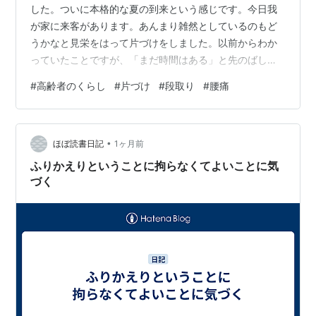
した。ついに本格的な夏の到来という感じです。今日我
が家に来客があります。あんまり雑然としているのもど
うかなと見栄をはって片づけをしました。以前からわか
っていたことですが、「まだ時間はある」と先のばしに
していたのです。昨日、昼過ぎから慌ててリビングの整
#
高齢者のくらし
#
片づけ
#
段取り
#
腰痛
理と掃除を開始。どうせならと台所まで手を広げた結
果、汗まみれです。見栄を張って暑い中体を動かし続け
てしまいました。その代償は直ぐにやってきました。腰
•
が痛くなりました。最近は無理をするとすぐに腰が痛く
ほぼ読書日記
1ヶ月前
なったり肩が張ったりします。「何事も、少しづつ段取
ふりかえりということに拘らなくてよいことに気
りを決めて進めるほうがいい」と頭ではわかっている
づく
の…