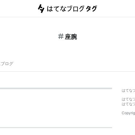
座腕
連ブログ
はてな
はてな
はてな
Copyrig