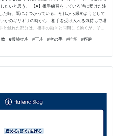
したいと思う。 【A】推手練習をしている時に受けた注
した時、既にぶつかっている。それから緩めようとして
ないかのギリギリの時から、相手を受け入れる気持ちで塔
手と触れた部分は、相手の動きと同期して動くが、その
分の腰が動いて準備を整え、相手と触れた部分を出迎える
一致
#
摟膝拗歩
#
丁歩
#
空の手
#
推掌
#
座腕
に勁を返す時、手は相手との関係性を変えない様に維持
備が整ってから、手が動い…