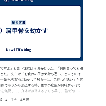
目ですよ」と言う注意は何回も有った。「何回言っても治
どだ。 先生が「お化けの手は気持ち悪い」と言うのは
小手先を意識的に動かして居る手は、気持ちが悪い」と言
分鬃で弓歩から后坐する時、推掌の座腕が何時解かれて
りを無視して、身体が後退するよりも早く、意識的に座
化けの手になった」と言われる。 今の自分は、腕の筋
骨
#
小手先
#
座腕
て居るので、動きに柔らかさが無く、小手先の動きになっ