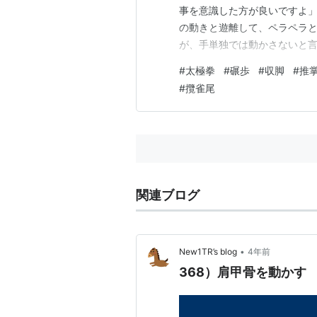
事を意識した方が良いですよ」
の動きと遊離して、ペラペラ
が、手単独では動かさないと
内に単独で動いて、無駄な動
#
太極拳
#
碾歩
#
収脚
#
推
い。 例えば、摟膝拗歩で碾歩
#
攬雀尾
の平が下向きから上向きに変わ
関連ブログ
•
New1TR’s blog
4年前
368）肩甲骨を動かす