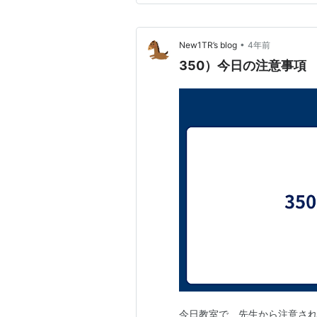
て居る。上手な人の腕の動きは
•
New1TR’s blog
4年前
350）今日の注意事項
今日教室で、先生から注意さ