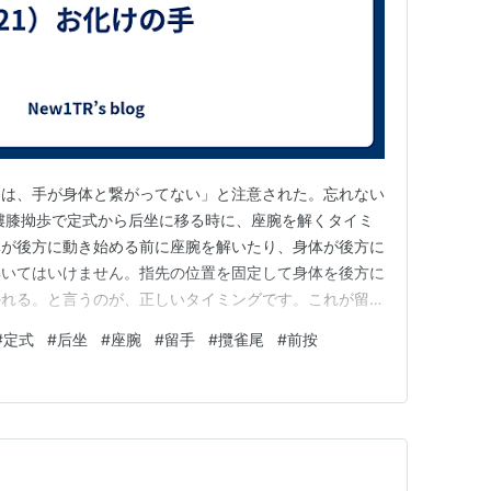
拳は、手が身体と繋がってない」と注意された。忘れない
摟膝拗歩で定式から后坐に移る時に、座腕を解くタイミ
体が後方に動き始める前に座腕を解いたり、身体が後方に
解いてはいけません。指先の位置を固定して身体を後方に
かれる。と言うのが、正しいタイミングです。これが留手
に、両手で前按をしてから、后坐する時も同じで、指先
#
定式
#
后坐
#
座腕
#
留手
#
攬雀尾
#
前按
に動かすので、自然と座腕が解かれる様にしてください。
の手」みたいで気持ちが悪い…