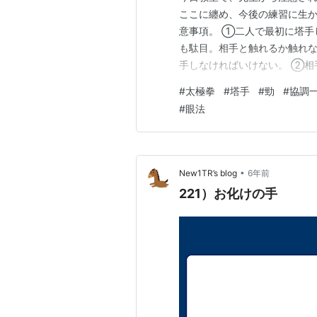
ここに纏め、今後の練習に生か
意事項。 ①二人で最初に塔手
も駄目。相手と触れるか触れ
手しなければいけない。 ②相
速度より少し早め早めに、自
#
太極拳
#
塔手
#
勁
#
協調
様にして受け入れる。 ③相手
#
眼法
したまま、先に腰が動いて、準
•
New1TR’s blog
6年前
221）お化けの手