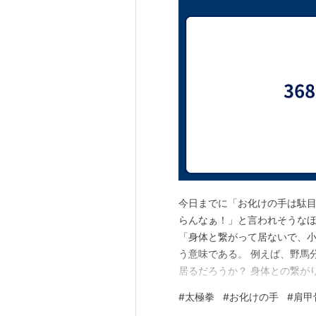
今日までに「お化けの手は駄
らんなぁ！」と言われそうなほ
「身体と繋がって居ないで、
う意味である。 例えば、野馬
居るだろうか？ 身体との繋が
腕を解いた時は、先生から「お
#
太極拳
#
お化けの手
#
肩甲
肉に頼って何かをしようとし