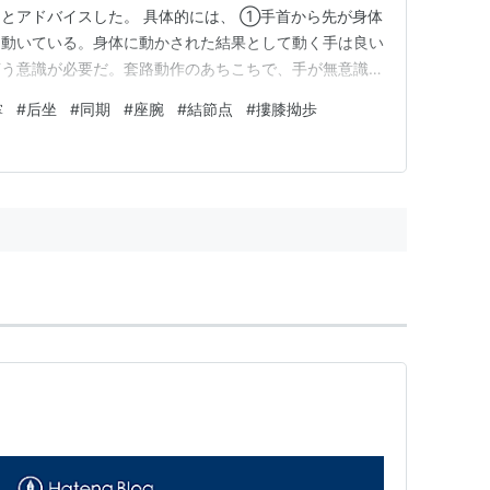
とアドバイスした。 具体的には、 ①手首から先が身体
と動いている。身体に動かされた結果として動く手は良い
言う意識が必要だ。套路動作のあちこちで、手が無意識の
きとなっているので、これを極力減らす様にした方が良
掌
#
后坐
#
同期
#
座腕
#
結節点
#
摟膝拗歩
した時の下の手。身体の向きが変わるのに同期して、手
るだけで良いのに、下の手が…