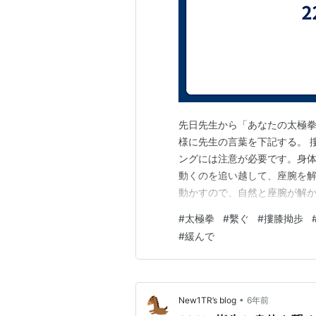
先日先生から「あなたの太極
様に先生の言葉を下記する。 
ングには注意が必要です。身
動くのを追い越して、座腕を
動かすので、自然と座腕が解
という事です。 攬雀尾の最後
#
太極拳
#
繫ぐ
#
摟膝拗歩
の位置を固定して身体を後方
#
緩んで
手だけが勝手に動くと「お化け
•
New1TR’s blog
6年前