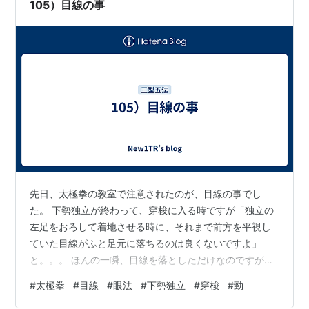
か。」を確認して、過不足なく乗り込んで行く事であ
105）目線の事
る。 ㊁緩みは太極拳で常に必要だが、片足に成る寸…
先日、太極拳の教室で注意されたのが、目線の事でし
た。 下勢独立が終わって、穿梭に入る時ですが「独立の
左足をおろして着地させる時に、それまで前方を平視し
ていた目線がふと足元に落ちるのは良くないですよ」
と。。。 ほんの一瞬、目線を落としただけなのですが、
それまで続いていた勁が途切れてしまい、それを先生に
#
太極拳
#
目線
#
眼法
#
下勢独立
#
穿梭
#
勁
見抜かれてしまったのです。 先生は、穿梭に入る時を代