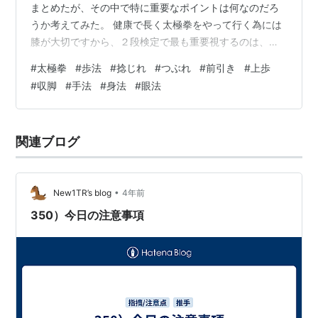
まとめたが、その中で特に重要なポイントは何なのだろ
うか考えてみた。 健康で長く太極拳をやって行く為には
膝が大切ですから、２段検定で最も重要視するのは、歩
法（「膝の捻じれ」「つぶれ」「前引き」）だと思いま
#
太極拳
#
歩法
#
捻じれ
#
つぶれ
#
前引き
#
上歩
す。 どの動作で「捻じれ」やすいのか・・・上歩する時
#
収脚
#
手法
#
身法
#
眼法
の軸足・収脚する時の前足 どの動作で「つぶれ」やすい
のか・・・上歩する時の軸足・収脚する時の前足 「前引
き」とは、どの様な動作の事だろうか・・・・前足で引
関連ブログ
っ張る事だが、もう少し詳しく言えば、重心が乗って居
る足を蹴り伸ばすより先に、重心が乗って居…
•
New1TR’s blog
4年前
350）今日の注意事項