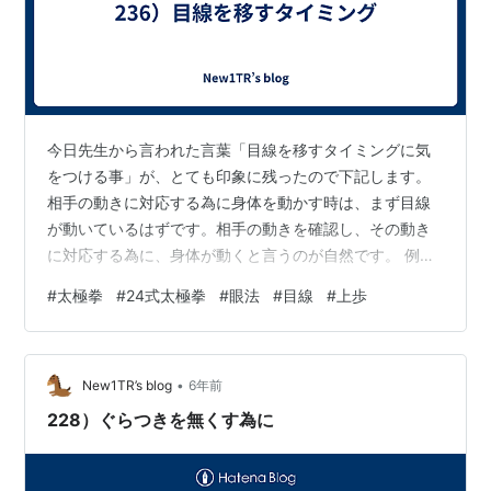
今日先生から言われた言葉「目線を移すタイミングに気
をつける事」が、とても印象に残ったので下記します。
相手の動きに対応する為に身体を動かす時は、まず目線
が動いているはずです。相手の動きを確認し、その動き
に対応する為に、身体が動くと言うのが自然です。 例え
ば、摟膝拗歩で上歩する前に、目線をちゃんと前方に向
#
太極拳
#
24式太極拳
#
眼法
#
目線
#
上歩
けて相手を確認していますか？ 24式太極拳に慣れて来る
と、次の動作が分かっているので、手も足も勝手にその
動きを、始めてしまいますが、これでは動きに纏まりが
•
出て来ません。 野馬分鬃で、定式から后坐→碾歩→収脚
New1TR’s blog
6年前
→上歩と移動する時の目線の方向を文字に書いて表現す
228）ぐらつきを無くす為に
ると「定式から后坐の時は、前を向いていて…