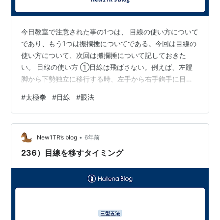
今日教室で注意された事の1つは、 目線の使い方について
であり、もう1つは搬攔捶についてである。今回は目線の
使い方について、次回は搬攔捶について記しておきた
い。 目線の使い方 ①目線は飛ばさない。例えば、左蹬
脚から下勢独立に移行する時、左手から右手鉤手に目線
を動かすのですが、顔を急に動かすと、目線が飛んで安
#
太極拳
#
目線
#
眼法
定を失います。左手を右手鉤手に持って行く道筋を順番
に見続けながら動かすのが良いです。 ②目線は動作に先
行させる。例えば、海底針から閃通臂に移行する時、両
•
手を胸前でクロスさせてから、上歩し右手は上に、左手
New1TR’s blog
6年前
は前に押して行きますが、右45度にある目線は上歩に先
236）目線を移すタイミング
行させて前に向けている事。 ③目線は流さ…