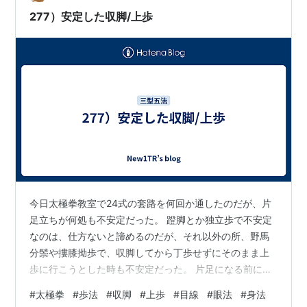
ると安心すると言う様に、色は我々の脳を刺激し、感情
277）安定した収脚/上歩
にも影響を与えますから、目を細める事で、目か…
今日太極拳教室で24式の套路を何回か通したのだが、片
足立ちが何処も不安定だった。 蹬脚とか独立歩で不安定
なのは、仕方ないと諦めるのだが、それ以外の所、野馬
分鬃や摟膝拗歩で、収脚してから丁歩せずにそのまま上
歩に行こうとした時も不安定だった。 片足になる前に十
分乗り込んでいるか？と自問し確認してから、片足にな
#
太極拳
#
歩法
#
収脚
#
上歩
#
目線
#
眼法
#
身法
って居る積りだが、どうしても安定した収脚/上歩が出来