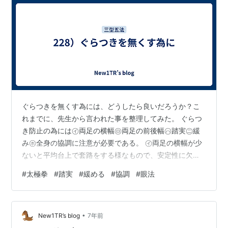
ぐらつきを無くす為には、どうしたら良いだろうか？こ
れまでに、先生から言われた事を整理してみた。 ぐらつ
き防止の為には㋑両足の横幅㋺両足の前後幅㋩踏実㊁緩
み㋭全身の協調に注意が必要である。 ㋑両足の横幅が少
ないと平均台上で套路をする様なもので、安定性に欠け
る事は明白。 ㋺両足の前後幅が大きいと、前後進する
#
太極拳
#
踏実
#
緩める
#
協調
#
眼法
時、腰の動きも大きくなり、不安定になり易い。 ㋩踏実
とは、単に足裏全体で踏み込んで、接地面積を増やすと
言う事ではない。接地して後「地面とどの様に接地して
•
いるか。親指側も意識して、ベタッと吸い付いている
New1TR’s blog
7年前