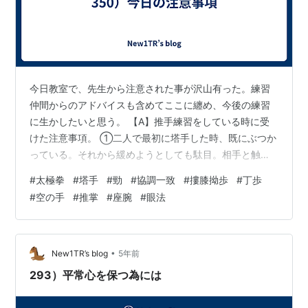
今日教室で、先生から注意された事が沢山有った。練習
仲間からのアドバイスも含めてここに纏め、今後の練習
に生かしたいと思う。 【A】推手練習をしている時に受
けた注意事項。 ①二人で最初に塔手した時、既にぶつか
っている。それから緩めようとしても駄目。相手と触れ
るか触れないかのギリギリの時から、相手を受け入れる
#
太極拳
#
塔手
#
勁
#
協調一致
#
摟膝拗歩
#
丁歩
気持ちで塔手しなければいけない。 ②相手と触れた部分
#
空の手
#
推掌
#
座腕
#
眼法
は、相手の動きと同期して動くが、その速度より少し早
め早めに、自分の腰が動いて準備を整え、相手と触れた
部分を出迎える様にして受け入れる。 ③相手に勁を返す
時、手は相手との関係性を変えない様に維持したまま、
•
New1TR’s blog
5年前
先に腰が動いて、準備が整ってから、手が動い…
293）平常心を保つ為には