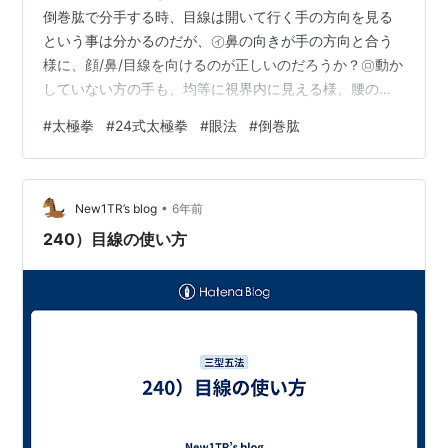
倒巻肱で分手する時、目線は開いて行く手の方向を見る
という事は分かるのだが、㋑鼻の向きが手の方向と合う
様に、顔/鼻/目線を向けるのが正しいのだろうか？㋺動か
していない方の手も、均等に視界内に見える様、腰の回
転にあわせ、常に正中線上に、顔/鼻/目線を向けておくの
#
太極拳
#
24式太極拳
#
眼法
#
倒巻肱
が正しいのだろうか？㋩動かしてない方の手が、ギリギ
リ視界内に見える様、正中線と動かしている手の中間位
置に、顔/鼻/目線を向けるのが正しいのだろうか？ ㋑を
•
主張される先生も居る。理由としては、開いて行く手の
New1TR’s blog
6年前
方向は、意識の向いている方向なのだから、開き終える
240）目線の使い方
瞬間は、顔/鼻/目線をその方向に向け…