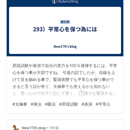
昇段試験や表演で自分の実力を100％発揮するには、平常
心を保つ事が大切ですね。 弓道の話でしたが、目線を上
げて目を細める事で、緊張状態でも平常心を保つ事がで
きると言う話が有り、太極拳でも使えるかも知れない
と、思ったので以下に記して置く。 ①誰でも緊張する
と、横隔膜が上がり、胸が前方に出て、首が曲がり、目
#
太極拳
#
身法
#
眼法
#
昇段試験
#
表演
#
平常心
線が下に向きがちになりますから、逆に、首を伸ばし、
目線を上げる事で、頭の位置が後ろに変わり、頭の重み
を肩や背中で支える様になる為、胸の緊張がほぐれ、心
•
が落ち着きます。 ②赤色を見ると興奮し、青/緑色を見
New1TR’s blog
5年前