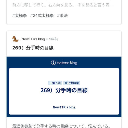
前方に移して行く。右方向を見る。 手を見ると言う表現
が何回も出て来る。本当に、そんなに近くを見るべきな
#
太極拳
#
24式太極拳
#
眼法
のだろうか？右手方向を見ると言うのであれば分かるの
だが。。。。 以前にYouTubeで何人かの老師の太極拳を
見た時も、手を見ている様な感じの場面に何回も遭遇
•
し、とても気になって居た。どちらが正しいのだろう
New1TR’s blog
5年前
か、今後、もう少し注意を払って行こうと思う。
269）分手時の目線
最近倒巻肱で分手する時の目線について、悩んでいる。