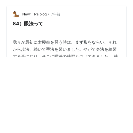
表的に指摘されただけで、他にも同じ様に目線がさまよ
っている場面が、沢山有るのだと思います。 套路のつな
•
ぎ目は「目線が大切。勁を途切れさせるな」と肝に命
New1TR’s blog
7年前
じ、注意して行きたいと思います。 24式太極拳をしてい
84）眼法って
る6分間を、勁が途切れる事なく終えられたら、…
我々が最初に太極拳を習う時は、まず形をならい、それ
から歩法、続いて手法を習いました。やがて身法を練習
する事になり、そこに眼法の練習もついてきました。 練
習をしているうちに、足だけ手だけを、それぞれ分けて
練習しても、身体と繋らない空の腰/空の手になってしま
うと言う事、全てを繋げるおおもとは身法にあると言う
#
太極拳
#
眼法
#
意
事が、分ってきました。 手と目線の方向を合わせる様
に、形だけ取り繕った目線の動かし方も、身体と繋がら
ない空の眼になってしまうと言う事も分かってきまし
はてなブログ
>
未指定
>
眼法
た。 意が目線を動かし、意が身体を動かす。結果として
はてなブログ タグとは
ヘルプ
開発ブログ
はてなブログトップ
目線と身体が協調一致している。それが眼法なのかなぁ
と、今は思っています。
Copyright (C) 2001-
2026
Hatena.