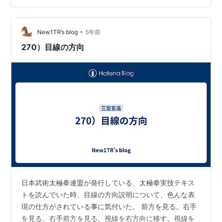
ない。 途中で先生から、「目線を上げて下さい、腰の位
置が足の真上に来てから片足になってください、そうす
•
れば、安定しますよ」と注意が有った。 これまでも、安
New1TR’s blog
5年前
定した収脚/上歩をする為の注意事項はたくさん聞いた。
270）目線の方向
身に付いていないのだろう。 注意事項…
日本武術太極拳連盟が発行している、太極拳実技テキス
トを読んでいた時、目線の方向説明について、色んな表
現の仕方がされている事に気付いた。 前方を見る。右手
を見る。右手前方を見る。視線を右方向に移す。視線を