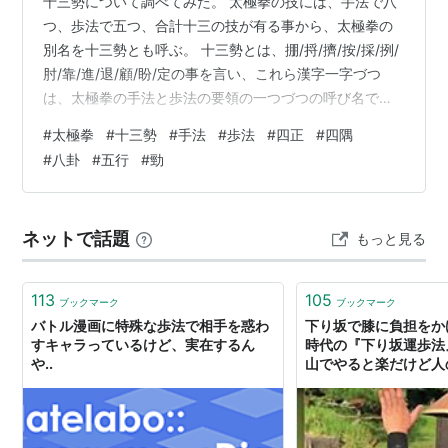
十三勢について調べてみた。 太極拳の技には、手法で八
つ、歩法で五つ、合計十三の技が有る事から、太極拳の
別名を十三勢とも呼ぶ。 十三勢とは、掤/捋/擠/按/採/挒/
肘/靠/進/退/顧/盼/定の事を言い、これら漢字一字づつ
は、太極拳の手法と歩法の要領の一つづつの呼び名であ
る。 十三勢の内、掤/捋/擠/按を四正、採/挒/肘/靠を四隅
#
太極拳
#
十三勢
#
手法
#
歩法
#
四正
#
四隅
と呼び、ともに手法の要領であり、残りの、進/退/顧/盼/
#
八卦
#
五行
#
勁
定は、歩法の要領である。 下記①～④が、四正であ
る。 勁を発する方向で呼び名が変わる。 四正は両腕の力
のベクトルを同方向に発する。 ① 掤（ポン） 止める 上
ネットで話題
もっと見る
方向に勁を発している状態 ② 捋（リー） 引く 後方向に
勁…
113
105
ブックマーク
ブックマーク
バトル漫画に特殊な歩法で相手を惑わ
下り坂で膝に負担をか
すキャラっているけど、実在するん
時代の『下り坂運歩法
や..
山でやると楽だけど人
じゃないとできない」