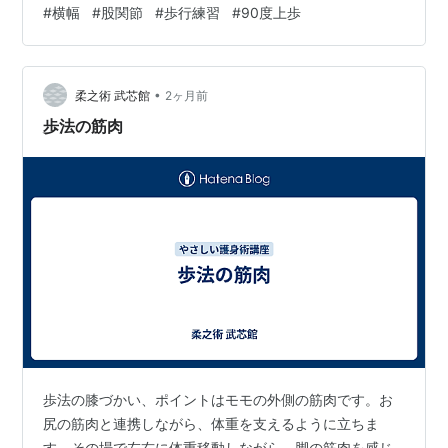
#
横幅
#
股関節
#
歩行練習
#
90度上歩
簡化24式太極拳の海底針で行う虚歩の形は、右足の膝が
内側に捩じれ、爪先の方向とずれる人がかなり多くて、
膝を痛めないかと気になって仕方がない。 ある先輩は
「そのまま膝を曲げて床に置いた荷物を持ち上げる動作
•
柔之術 武芯館
2ヶ月前
が出来ますか？出来ない様なら、お尻の向…
歩法の筋肉
歩法の膝づかい、ポイントはモモの外側の筋肉です。お
尻の筋肉と連携しながら、体重を支えるように立ちま
す。その場で左右に体重移動しながら、脚の筋肉を感じ