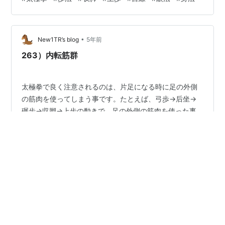
って居る積りだが、どうしても安定した収脚/上歩が出来
ない。 途中で先生から、「目線を上げて下さい、腰の位
置が足の真上に来てから片足になってください、そうす
•
れば、安定しますよ」と注意が有った。 これまでも、安
New1TR’s blog
5年前
定した収脚/上歩をする為の注意事項はたくさん聞いた。
263）内転筋群
身に付いていないのだろう。 注意事項…
太極拳で良く注意されるのは、片足になる時に足の外側
の筋肉を使ってしまう事です。たとえば、弓歩→后坐→
碾歩→収脚→上歩の動きで、足の外側の筋肉を使った事
が、最も顕著に表れるのは、収脚時の姿勢でしょう。 体
重を外側の筋肉を使って支えると、体軸が身体の中心か
ら外側に移動し、安定感も出ませんし、身体を上に引き
#
太極拳
#
歩法
#
身法
#
体軸
#
虚領頂勁
#
弓歩
上げる感覚も得られません。 内転筋群を使えば、体の中
#
后坐
#
碾歩
#
収脚
#
上歩
心に体軸を置く事ができる様になり、安定感が増しふら
つく事が無くなります。 しかも、内転筋群を使う事を意
識すれば、虚領頂勁がおのずと出来て来るので、套路の
至る所で、私は、内転筋群の働きを意識しています。 た
•
New1TR’s blog
6年前
とえば、①弓歩→后坐の時、体軸が左右に移動…
247）誤解していた？