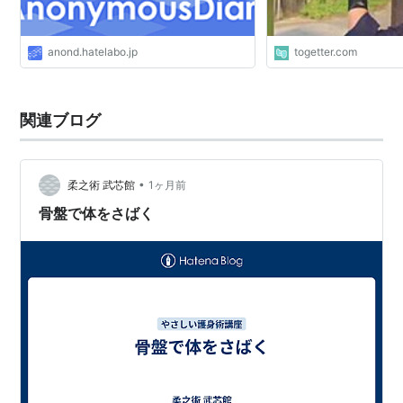
anond.hatelabo.jp
togetter.com
関連ブログ
•
柔之術 武芯館
1ヶ月前
骨盤で体をさばく