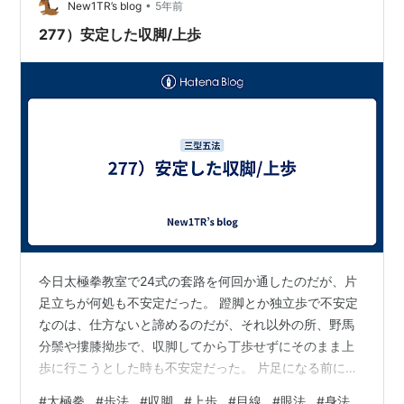
•
合が多いようです。 また、太極拳の一部の門派（流派）
New1TR’s blog
5年前
では、「半坐盤歩」と称する事もあります。 この「四六
277）安定した収脚/上歩
歩」と「玉環歩」についての解説を、下記…
今日太極拳教室で24式の套路を何回か通したのだが、片
足立ちが何処も不安定だった。 蹬脚とか独立歩で不安定
なのは、仕方ないと諦めるのだが、それ以外の所、野馬
分鬃や摟膝拗歩で、収脚してから丁歩せずにそのまま上
歩に行こうとした時も不安定だった。 片足になる前に十
分乗り込んでいるか？と自問し確認してから、片足にな
#
太極拳
#
歩法
#
収脚
#
上歩
#
目線
#
眼法
#
身法