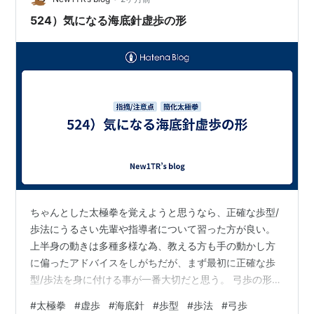
524）気になる海底針虚歩の形
ちゃんとした太極拳を覚えようと思うなら、正確な歩型/
歩法にうるさい先輩や指導者について習った方が良い。
上半身の動きは多種多様な為、教える方も手の動かし方
に偏ったアドバイスをしがちだが、まず最初に正確な歩
型/歩法を身に付ける事が一番大切だと思う。 弓歩の形に
ついて厳しく教えている先輩や指導者でも、虚歩の形に
#
太極拳
#
虚歩
#
海底針
#
歩型
#
歩法
#
弓歩
ついてはあまり厳しく教えて居ない様に感じる。 特に、