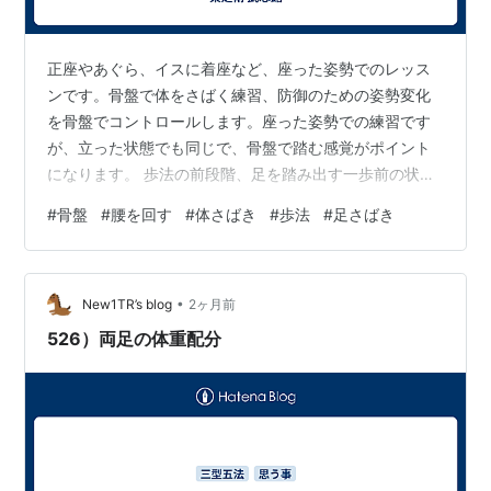
正座やあぐら、イスに着座など、座った姿勢でのレッス
ンです。骨盤で体をさばく練習、防御のための姿勢変化
を骨盤でコントロールします。座った姿勢での練習です
が、立った状態でも同じで、骨盤で踏む感覚がポイント
になります。 歩法の前段階、足を踏み出す一歩前の状
態。前後左右の体重移動をその場で行う感覚は、起き上
#
骨盤
#
腰を回す
#
体さばき
#
歩法
#
足さばき
がりこぼし、転ばないだるまのようなイメージです。座
った状態で、腰を回す動作を骨盤を意識して行います。
•
New1TR’s blog
2ヶ月前
526）両足の体重配分