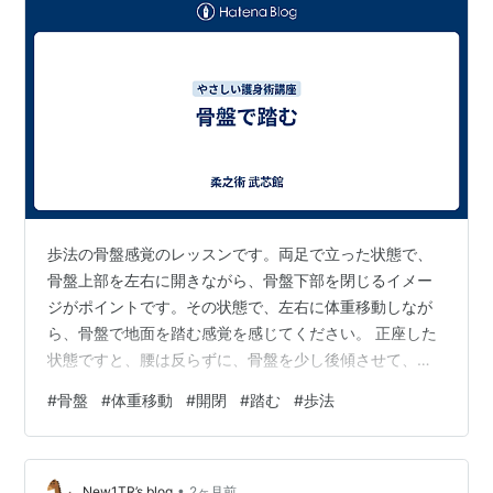
歩法の骨盤感覚のレッスンです。両足で立った状態で、
骨盤上部を左右に開きながら、骨盤下部を閉じるイメー
ジがポイントです。その状態で、左右に体重移動しなが
ら、骨盤で地面を踏む感覚を感じてください。 正座した
状態ですと、腰は反らずに、骨盤を少し後傾させて、お
尻の筋肉に乘る感じです。左右の体重移動で、脇腹と腰
#
骨盤
#
体重移動
#
開閉
#
踏む
#
歩法
の筋肉を伸ばしてストレッチ。骨盤の開閉をしながら体
幹の筋肉を感じてください。
•
New1TR’s blog
2ヶ月前