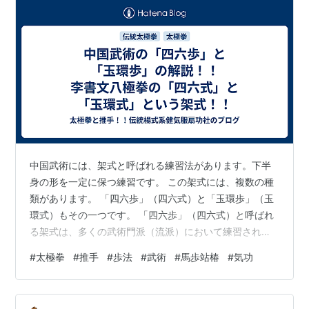
中国武術には、架式と呼ばれる練習法があります。下半
身の形を一定に保つ練習です。 この架式には、複数の種
類があります。 「四六歩」（四六式）と「玉環歩」（玉
環式）もその一つです。 「四六歩」（四六式）と呼ばれ
る架式は、多くの武術門派（流派）において練習されて
います。 しかし、形態として、同種のものは多いです
#
太極拳
#
推手
#
歩法
#
武術
#
馬歩站椿
#
気功
が、内容としては、同じとは言えません。 また、「半馬
歩」と混同する場合が多い架式でもあります。 「玉環
歩」（玉環式）は、「坐盤歩」（坐盤式）と混同する場