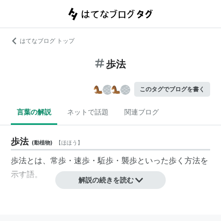
はてなブログ トップ
歩法
このタグでブログを書く
言葉の解説
ネットで話題
関連ブログ
歩法
(
動植物
)
【
ほほう
】
歩法とは、
常歩
・
速歩
・
駈歩
・
襲歩
といった歩く方法を
示す語。
解説の続きを読む