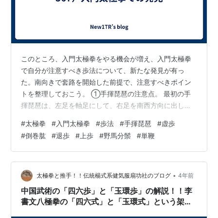
このところ、入門太極拳をやる機会が増え、入門太極拳
で自分が注意すべき歩法について、新たな発見が有っ
た。南向きで套路を開始した前提で、注意すべきポイン
トを整理しておこう。 ①手揮琵琶の注意点。 最初の手
揮琵琶は、左足を軸足にして、右足を南西方向に出して
の虚歩である。左足爪先はもともと南に向いているか
#
太極拳
#
入門太極拳
#
歩法
#
手揮琵琶
#
虚歩
ら、左軸足と右足の向きは45度開いた角度になって居
#
倒巻肱
#
退歩
#
上歩
#
野馬分鬃
#
単鞭
る。これに対して2回目の手揮琵琶は、右足を軸足にし
て、左足を南東方向に出しての虚歩となる。右軸足と左
足の開き角度を45度にする為には、最初の手揮琵琶が、
終わって右足に乗り込む前に、右足の踵を軸に爪先を南
•
太極拳と推手！！伝統楊式系健気服扇功社のブログ
4年前
方向に向ける動作をすべきである。 ②倒巻肱の注意点…
中国武術の「四六歩」と「玉環歩」の解説！！李
書文八極拳の「四六式」と「玉環式」という架
式！！