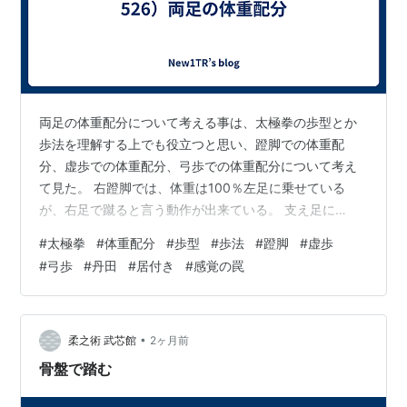
両足の体重配分について考える事は、太極拳の歩型とか
歩法を理解する上でも役立つと思い、蹬脚での体重配
分、虚歩での体重配分、弓歩での体重配分について考え
て見た。 右蹬脚では、体重は100％左足に乗せている
が、右足で蹴ると言う動作が出来ている。 支え足に
100％の体重配分であっても、身体の弾力(＝丹田の力+地
#
太極拳
#
体重配分
#
歩型
#
歩法
#
蹬脚
#
虚歩
面からの反力）が有れば、蹴り足で蹴れるという事だ。
#
弓歩
#
丹田
#
居付き
#
感覚の罠
蹴り足に体重を乗せながら蹴っては駄目だ。蹴り足に体
重が乗ると、蹴った後に足が落ちてしまい、次の動作
（双峰貫耳の弓歩）にスムーズに移行できないからだ。
虚歩は、後足に8、前足に2の体重配分を と、言う人が居
•
柔之術 武芯館
2ヶ月前
るが、正しいのだろうか？ 攬雀尾の捋で、…
骨盤で踏む