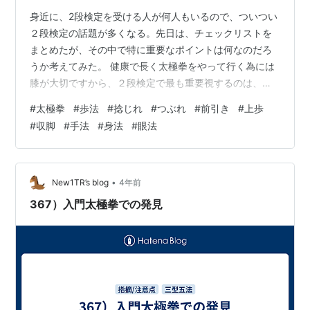
身近に、2段検定を受ける人が何人もいるので、ついつい
２段検定の話題が多くなる。先日は、チェックリストを
まとめたが、その中で特に重要なポイントは何なのだろ
うか考えてみた。 健康で長く太極拳をやって行く為には
膝が大切ですから、２段検定で最も重要視するのは、歩
法（「膝の捻じれ」「つぶれ」「前引き」）だと思いま
#
太極拳
#
歩法
#
捻じれ
#
つぶれ
#
前引き
#
上歩
す。 どの動作で「捻じれ」やすいのか・・・上歩する時
#
収脚
#
手法
#
身法
#
眼法
の軸足・収脚する時の前足 どの動作で「つぶれ」やすい
のか・・・上歩する時の軸足・収脚する時の前足 「前引
き」とは、どの様な動作の事だろうか・・・・前足で引
っ張る事だが、もう少し詳しく言えば、重心が乗って居
•
New1TR’s blog
4年前
る足を蹴り伸ばすより先に、重心が乗って居…
367）入門太極拳での発見