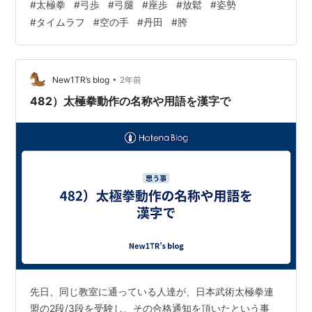
#
太極拳
#
弓歩
#
弓腿
#
座歩
#
放鬆
#
姿勢
る時と同じで、膝が下を向かない様に、腰を落とせば正
#
タイムラフ
#
空の手
#
丹田
#
胯
しい腰の位置になります。その腰の位置で上歩できてい
れば、その膝を真直ぐに伸ばす事で、押すエネルギーが
出て来ます。 ②弓腿時の前足は後ろ足からのエネルギー
をちゃんと受け止めていますか？ 体重が前足の爪先に乗
•
New1TR’s blog
2年前
ったり、膝が前に滑り出たり、大腿四頭筋…
482）太極拳動作の名称や用語を漢字で
先日、同じ教室に通っている人達が、日本武術太極拳連
盟の2段/3段を受験し、その合格通知を頂いたという事