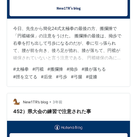
今日、先生から簡化24式太極拳の最後の方、搬攔捶で
「円襠確保」の注意をうけた。 搬攔捶の最後は、拗歩で
右拳を打ち出して弓歩になるのだが、拳に引っ張られ
て、腰が前を向き、後ろ足が捻れ、膝が落ちて、円襠が
確保されていないと言う注意である。 円襠確保の為に
は、后坐姿勢の見直しと、弓歩に向かう弓腿の見直しが
#
太極拳
#
円襠
#
搬攔捶
#
拗歩
#
膝が落ちる
必要でした。 ①后坐時の、お尻の向きと、重心位置を正
#
脛を立てる
#
后坐
#
弓歩
#
弓腿
#
提膝
しくして、後ろ足の脛を立て、提膝する。 ②拗歩の時
は、弓腿時、拳を打ち出し過ぎない。上体や腰を回し過
ぎない。 ③弓腿時、後ろ足を捻らない。後ろ膝を爪先方
向を向けたまま、蹴り伸ばしていく。 ①②③全て納得
•
New1TR’s blog
3年前
ですが、私の場合、「後ろ足の提膝」が一番難しい…
452）県大会の練習で注意された事