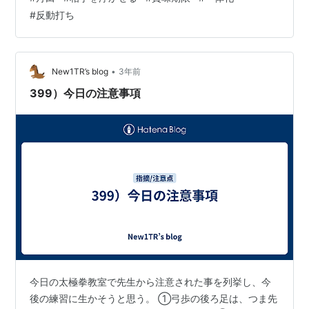
の前の手の位置は指先が正中線。㋬肩を上げない。㋣下
#
反動打ち
の手はこわばりが出やすいので肩肘手首を捨てる。㋠下
の手の位置は前足の膝より前にして両手を背中でつな
ぐ。㋷腰を反り過ぎない。㋦重心が前足に偏り過ぎない
様に注意する。 ②相手の勁を受け入れているか㋑接…
•
New1TR’s blog
3年前
399）今日の注意事項
今日の太極拳教室で先生から注意された事を列挙し、今
後の練習に生かそうと思う。 ①弓歩の後ろ足は、つま先