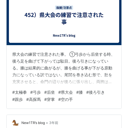
県大会の練習で注意された事。 ①弓歩から后坐する時、
後ろ足を曲げて下がっては駄目。後ろ引きになってい
る。膝は結果的に曲がるが、膝を曲げる事が下がる原動
力になっている訳ではない。尾閭を巻き込む形で、肚を
充実させると、命門の辺りが後ろに張り出し、両胯は少
し開いた形になって、后坐する準備が整う。両足に降り
#
太極拳
#
弓歩
#
后坐
#
県大会
#
膝
#
後ろ引き
ると言う表現が紛らわしいが、足は丹田の力で引き上げ
#
跟歩
#
高探馬
#
穿掌
#
空の手
て、軽くしておく。両胯を緩めて、前足から後方への推
進力で下がる。この時の感覚としては、小さな凸を乗り
越えてから座るイメージ。下がる時の後ろ膝は、弓歩時
の膝の位置より少し後ろに張るイメージ。膝が上を向
•
New1TR’s blog
3年前