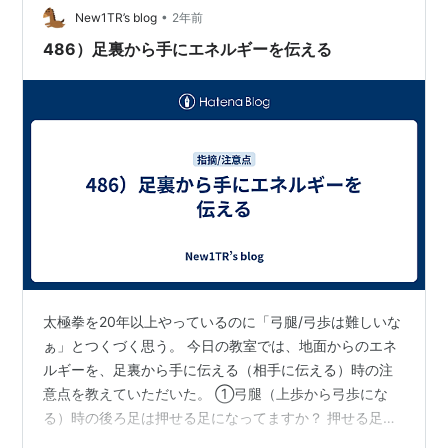
ルの人が入っているから、こんな初心者がいても、丁寧
•
New1TR’s blog
2年前
な指導が行き届かないのも無理はない。 しか…
486）足裏から手にエネルギーを伝える
太極拳を20年以上やっているのに「弓腿/弓歩は難しいな
ぁ」とつくづく思う。 今日の教室では、地面からのエネ
ルギーを、足裏から手に伝える（相手に伝える）時の注
意点を教えていただいた。 ①弓腿（上歩から弓歩にな
る）時の後ろ足は押せる足になってますか？ 押せる足を
作る為には、上歩時の腰の位置が重要です。ジャンプす