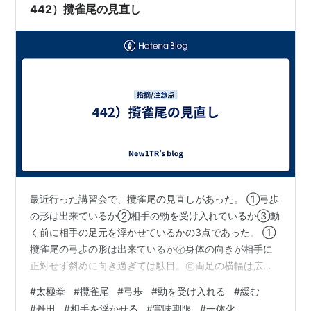
く。弓歩時の膝の位置より前に動くのは、膝を曲げて后
442）攬雀尾の見直し
坐…
最近行った講習会で、攬雀尾の見直しがあった。 ①弓歩
の形は出来ているか②相手の勁を受け入れているか③動
く前に相手の足元を浮かせているかの3点であった。 ①
攬雀尾の弓歩の形は出来ているか㋑身体の向きが相手に
正対せず斜めに向き過ぎては駄目。㋺両足の横幅は広め
に取る。㋩後ろ足の爪先角度が広すぎると、後ろ足が効
#
太極拳
#
攬雀尾
#
弓歩
#
勁を受け入れる
#
緩む
かない。㋥前胯は緩め収める。伸びていては駄目。㋭掤
#
丹田
#
相手を浮かせる
#
賞味期限
#
一体化