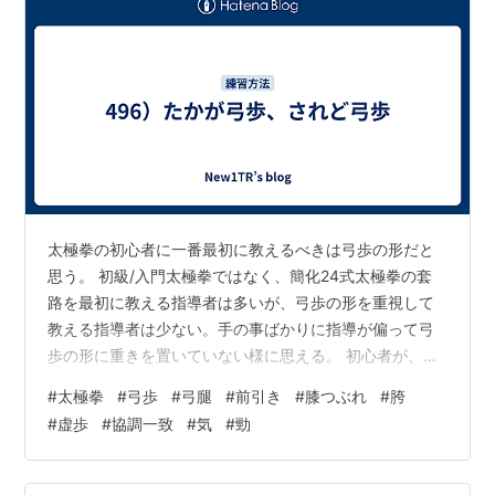
太極拳の初心者に一番最初に教えるべきは弓歩の形だと
思う。 初級/入門太極拳ではなく、簡化24式太極拳の套
路を最初に教える指導者は多いが、弓歩の形を重視して
教える指導者は少ない。手の事ばかりに指導が偏って弓
歩の形に重きを置いていない様に思える。 初心者が、起
勢から野馬分鬃に動く時、最初に上歩する左足の位置と
#
太極拳
#
弓歩
#
弓腿
#
前引き
#
膝つぶれ
#
胯
向きは無茶苦茶。右足の蹴り出しもない。正しい弓歩の
#
虚歩
#
協調一致
#
気
#
勁
形を知らない為、足を置き直そうともしない。スポーツ
クラブの太極拳教室では、こんな風景が良く見られる。
教室では、沢山の人を同時に教えているし、色んなレベ