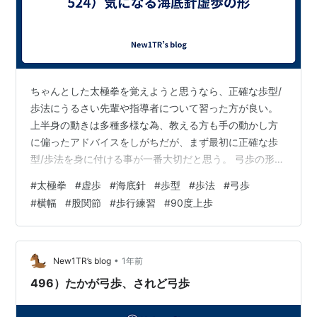
ちゃんとした太極拳を覚えようと思うなら、正確な歩型/
歩法にうるさい先輩や指導者について習った方が良い。
上半身の動きは多種多様な為、教える方も手の動かし方
に偏ったアドバイスをしがちだが、まず最初に正確な歩
型/歩法を身に付ける事が一番大切だと思う。 弓歩の形に
ついて厳しく教えている先輩や指導者でも、虚歩の形に
#
太極拳
#
虚歩
#
海底針
#
歩型
#
歩法
#
弓歩
ついてはあまり厳しく教えて居ない様に感じる。 特に、
#
横幅
#
股関節
#
歩行練習
#
90度上歩
簡化24式太極拳の海底針で行う虚歩の形は、右足の膝が
内側に捩じれ、爪先の方向とずれる人がかなり多くて、
膝を痛めないかと気になって仕方がない。 ある先輩は
「そのまま膝を曲げて床に置いた荷物を持ち上げる動作
•
New1TR’s blog
1年前
が出来ますか？出来ない様なら、お尻の向…
496）たかが弓歩、されど弓歩