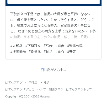
下勢独立の下勢では、軸足の大腿が床と平行になる位
に、低く腰を落としたい。しかしそうすると、どうして
も、独立で片足立ちになる時の、安定性を欠く事にな
る。 なぜ下勢と独立の両方を上手に出来ないのか？ 下勢
の軸足に有る重心を、独立の軸足に移して後、片足にな
るなら、安定するのだが、後足を蹴って、先に片足にな
#
太極拳
#
下勢独立
#
弓歩
#
退歩
#
野馬分鬃
らないと、独立の軸足に重心が、届かないからである。
#
摟膝拗歩
#
倒巻肱
#
軸足
#
重心
#
安定
私達は弓歩の練習で、上歩する時には前に出した足がシ
ッカリと着地する迄、重心は後足（軸足）に残して置く
様に指導されたはずだ。 下勢独立の下勢でも同じで、下
読み込み中…
勢の為に横後ろに出した足がシッカリと着地する迄、重
心移動してはいけないのだ。ここで重心移動した幅…
はてなブログ
>
未指定
>
弓歩
はてなブログ タグとは
ヘルプ
開発ブログ
はてなブログトップ
Copyright (C) 2001-
2026
Hatena.