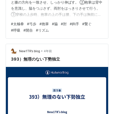
と膝の方向を一致させ、しっかり伸ばす。 ②抱掌は背中
を意識し、脇をつぶさず、両肘をはっきりさせて行う。
③穿梭の上歩時、抱掌の上の手は腰、下の手は胸前に出
すが、その手は上げ過ぎない。 ④下勢独立の下勢時、鉤
#
太極拳
#
弓歩
#
抱掌
#
脇
#
肘
#
鉤手
#
繋ぐ
手を上に保ち、身体を下げても、鉤手は落とさない。 ⑤
#
呼吸
#
開合
#
リズム
動きがロボットの様にならぬ様に、呼吸や開合やリズム
を保持する。 ⑥摟膝拗歩、倒巻肱、高探馬で、収臂する
為に後方に挙げた手には、顔を正対させ両目でしっかり
と見た上で、収臂動作に入る。 ⑦上歩時には頭を突っ込
•
New1TR’s blog
4年前
まない。 ⑧蹬脚で上げる足の高さ、下…
393）無理のない下勢独立