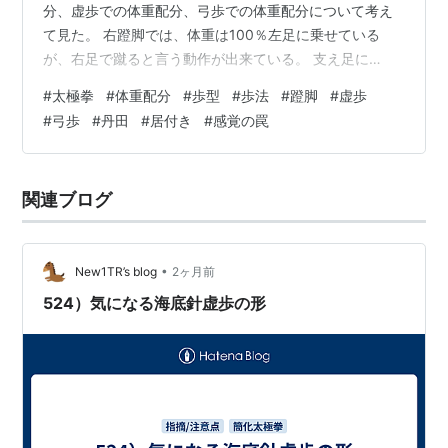
分、虚歩での体重配分、弓歩での体重配分について考え
て見た。 右蹬脚では、体重は100％左足に乗せている
が、右足で蹴ると言う動作が出来ている。 支え足に
100％の体重配分であっても、身体の弾力(＝丹田の力+地
#
太極拳
#
体重配分
#
歩型
#
歩法
#
蹬脚
#
虚歩
面からの反力）が有れば、蹴り足で蹴れるという事だ。
#
弓歩
#
丹田
#
居付き
#
感覚の罠
蹴り足に体重を乗せながら蹴っては駄目だ。蹴り足に体
重が乗ると、蹴った後に足が落ちてしまい、次の動作
（双峰貫耳の弓歩）にスムーズに移行できないからだ。
関連ブログ
虚歩は、後足に8、前足に2の体重配分を と、言う人が居
るが、正しいのだろうか？ 攬雀尾の捋で、…
•
New1TR’s blog
2ヶ月前
524）気になる海底針虚歩の形