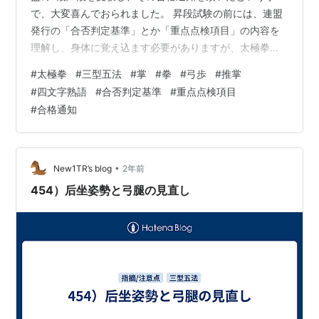
で、大変喜んでおられました。 昇段試験の前には、連盟
発行の「合否判定基準」とか「重点点検項目」の内容を
理解し、身体に覚え込ます必要がありますが、太極拳の
套路動作名が漢字で書かれた書面に不慣れな為、内容の
#
太極拳
#
三型五法
#
掌
#
拳
#
弓歩
#
推掌
理解に苦労されていました。 昔は、初段にも1次試験が有
#
四文字熟語
#
合否判定基準
#
重点点検項目
って、幾つかの套路動作の名称を漢字で覚えました。そ
#
合格通知
の事が、後の2段/3段の昇段試験に際して「合否判定基
準」とか「重点点検項目」の内容を理解する助けになっ
た様に思います。 当時の1次試験の問題を調べてみると
①「三型五法」の三型とは何々で、五法…
•
New1TR’s blog
2年前
454）后坐姿勢と弓腿の見直し