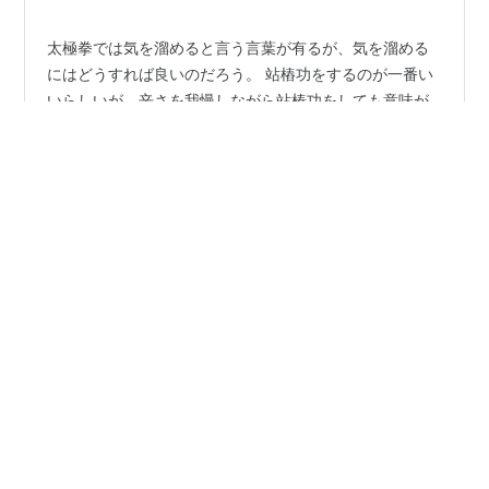
太極拳では気を溜めると言う言葉が有るが、気を溜める
にはどうすれば良いのだろう。 站樁功をするのが一番い
いらしいが、辛さを我慢しながら站椿功をしても意味が
ない。 我慢するのは、筋肉に負荷がかかっているから
で、気を溜める狙いとは逆方向になる。 辛くなる様な
ら、その姿勢では駄目だと言う事なので、我慢せずに姿
#
太極拳
#
気を溜める
#
站椿功
#
緩める
#
丹田
勢を変える。 肩/背中/腰/太腿を緩め直し、少しでも筋肉
#
心静体鬆
#
放鬆
が緊張しない体勢を探し出す。 そして、その体勢で意識
を丹田に集中し続ける事で、気が丹田に溜まっていく。