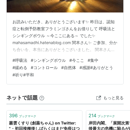
お読みいただき、ありがとうございます✨ 昨日は、認知
症と転倒予防教室フラミンゴさんをお借りして 呼吸法と
シンギングボウル ～今ここにある～ でした✨
mahasamadhi.hatenablog.com 関本さん✨ ご参加、分か
ち合いを、本当にありがとうございました。 関本さんの
サロンさんでの【香りのリチュアルタイム】で作らせて
#
呼吸法
#
シンギングボウル
#
今ここ
#
集中
いただきました お香を焚いて、お出迎え♪ すごい浄化
#
緩める
#
コントロール
#
自然体
#
感謝#ありがとう
力！！ 解放が加速してゆく予感
#
祈り#平和
mahasamadhi.hatenablog.com キャンドルのあかりが
沁み入ります✨ いつもの瞑想会よりも 呼吸法にフォーカ
ス 全集中と、ゆるめる、を 淡々と、粛々と、積み重ね
ネットで話題
もっと見る
て、…
396
214
ブックマーク
ブックマーク
叢雲くすり (創薬ちゃん) on Twitter:
岸田内閣、「展開次第
"・初回接種後しばらくはまだ免疫はつ
後最大の危機に陥るが