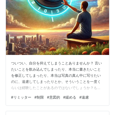
ついつい、自分を抑えてしまうことありませんか？ 言い
たいことを飲み込んでしまったり、本当に書きたいこと
を修正してしまったり、本当は写真の真ん中に写りたい
のに、遠慮してしまったりとか、そういうことを一度く
らいは経験したことがあるのではないでしょうか？もし
かしたら、自分が勝ってしまいそうになり、勝ちを誰か
#
リミッター
#
制限
#
意図的
#
緩める
#
遠慮
に譲ってしまったりしたことがある方も、いるかもしれ
ません。 そこまでいかなくても、本当に欲しいものよ
り、ちょっとだけ安いものを選んでしまう、そのくらい