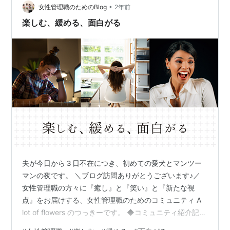
•
のことは、何度もあるのではないでしょうか？ 日本では
女性管理職のためのBlog
2年前
「遠慮」が美徳とされています。自分が自分が！とどん
楽しむ、緩める、面白がる
どん主張しないのは、以前の日本であれば、確かに…
夫が今日から３日不在につき、初めての愛犬とマンツー
マンの夜です。 ＼ブログ訪問ありがとうございます♪／
女性管理職の方々に『癒し』と『笑い』と『新たな視
点』をお届けする、女性管理職のためのコミュニティ A
lot of flowers のつっきーです。 ◆コミュニティ紹介記事
はこちら⇩ a-lot-of-flowers.hatenablog.com ◆HPはこ