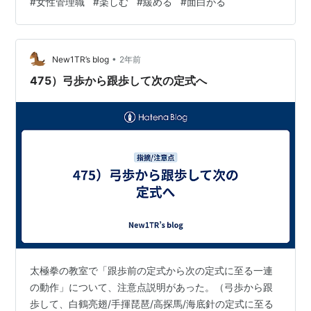
#
女性管理職
#
楽しむ
#
緩める
#
面白がる
ちら ◆メルマガ登録はこちら 【女性管理職のための交流
会】開催予定話すことは放すこと。仕事の話から趣味の
話まで幅広く話しましょう。 ・１０月２７日（日） １
•
３：３０〜超人気施設である滋賀県にあるラコリーナ近
New1TR’s blog
2年前
江八幡の見学ツアーに参加します！…
475）弓歩から跟歩して次の定式へ
太極拳の教室で「跟歩前の定式から次の定式に至る一連
の動作」について、注意点説明があった。（弓歩から跟
歩して、白鶴亮翅/手揮琵琶/高探馬/海底針の定式に至る