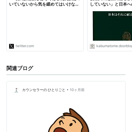
いていないから気を緩めてはいけない
していない」と日本へ
・２回接種で抗体価は何倍にもなる(の
を緩めず : 市況かぶ
でやはり２回打ちしたほうがいい) と
いうのが分かるように身体を張って何
十回もセルフ採血してグラフで可視化
した(n=1だが)…
https://t.co/Qvb4oOO0ix"
twitter.com
kabumatome.doorblog
関連ブログ
•
カウンセラーの ひとりごと
10ヶ月前