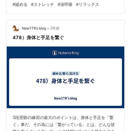
ど、いきなりストレッチをしても 大人の女性の場合、な
#
緩める
#
ストレッチ
#
深呼吸
#
リラックス
かなか上手く行かなかったりします。 いろんなパターン
がありますが、運動不足の女性の身体って 外側の筋肉ば
かりを使っているので触れる部分の筋肉はカチコチ でも
•
お腹の中心部分はゆるゆる こんなイメージなんです。 じ
New1TR’s blog
2年前
ゃあこのカチコチの筋肉をどうやって緩めるのか？ まず
478）身体と手足を繋ぐ
触って…
3段受験の練習の最大のポイントは、身体と手足を「繋
ぐ」事だ。その為には「繋がっている」とは、どんな状