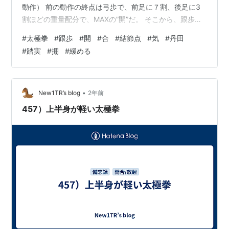
動作） 前の動作の終点は弓歩で、前足に７割、後足に3
割ほどの重量配分で、MAXの”開”だ。 そこから、跟歩動
作をして次の定式に至る迄には、何回かの”合”（エネルギ
#
太極拳
#
跟歩
#
開
#
合
#
結節点
#
気
#
丹田
ーを補充する為の結節点）が有る。 手の動かし方は、次
#
踏実
#
掤
#
緩める
に来る定式によるので、身体と足の動かし方を中心に下
記すると、 ①弓歩の後足を動かす前に”合”する（”気”の
エネルギーを丹田に集める/蓄える） ②後足と前の手を
繋いだ状態で、前足10割、後足 0 の重量配分迄、踏み込
•
New1TR’s blog
2年前
む（踏実） ③虚領…
457）上半身が軽い太極拳