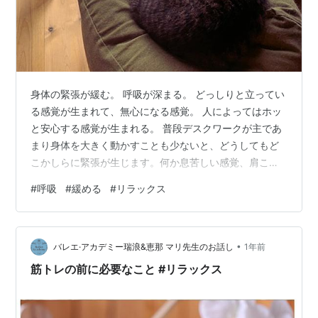
身体の緊張が緩む。 呼吸が深まる。 どっしりと立ってい
る感覚が生まれて、無心になる感覚。 人によってはホッ
と安心する感覚が生まれる。 普段デスクワークが主であ
まり身体を大きく動かすことも少ないと、どうしてもど
こかしらに緊張が生じます。何か息苦しい感覚、肩こり
や腰痛もある種の緊張の表れです。 なのでレッスンでは
#
呼吸
#
緩める
#
リラックス
まず緊張を緩めるようなワークを最初に取り入れていま
す。がんばらず、寝転がりながらゆるゆると動くワー
ク。 身体の緊張が緩んだ方が身体も動きやすいですし、
•
余分な力も抜けやすい。この時点で肩や腰の張りが楽に
バレエ·アカデミー瑞浪&恵那 マリ先生のお話し
1年前
なったりもします。 身体の緊張が強いまま(誰しも多少は
筋トレの前に必要なこと #リラックス
緊張はしている)、しっかりを身体を使…