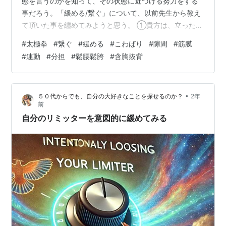
態を言うのかを知って、その状態に近づける努力をする
事だろう。「緩める/繋ぐ」について、以前先生から教え
て頂いた事を纏めてみようと思う。 ①貴方は、立った姿
勢から膝を曲げてしゃがみ込んで行く時、両腕がどう動
#
太極拳
#
繋ぐ
#
緩める
#
こわばり
#
隙間
#
筋膜
くか意識した事がありますか？きっと両脇を広げる様に
#
連動
#
分担
#
鬆腰鬆胯
#
含胸抜背
少し肘を張りながら斜め前方に伸ばしているはずです。
脳からの命令でその様に腕を動かした訳ではなく、知ら
ず知らずに、その様に動いてしまったのです。これが
•
５０代からでも、自分の大好きなことを探せるのか？
2年
「繋がっている」時の腕の動きです。 ②人間は脳からの
前
命令で、腕を器用に動かす事が出来る。器用に腕を…
自分のリミッターを意図的に緩めてみる