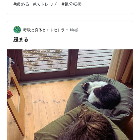
#
緩める
#
ストレッチ
#
気分転換
あなたにとって 素敵な今日でありますように✨
▽▽▽▽▽▽ カウンセリングの現場から生まれた「心を
ちょっと強くする」ヒント°˖✧ もっと素敵な明日のため
•
にカウンセリングを活用して明日を彩る自分磨き✨
呼吸と身体とエトセトラ
1年前
□□□□□□□□□□□□□□□□□□□□□□□□ ◆ウェ
緩まる
ブサイト（ほしのぶ…