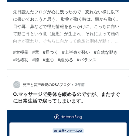
先日読んだブログが心に残ったので、忘れない様に以下
に書いておこうと思う。 動物が動く時は、頭から動く。
目や耳、鼻などで得た情報をきっかけに、こっちに向い
て動こうという意（意思）が生まれ、それによって頭の
向きが変わり、そちらに向かって前足と胴体が動く。後
ろ足はその後をついていく。 人間も通常は、前に進みた
#
太極拳
#
意
#
居つく
#
上半身が軽い
#
自然な動き
いという意が先に有って、胴体を前に運ぶ、頭と胴体が
#
站椿功
#
胯
#
重心
#
緩める
#
バランス
先に動いて後から脚が追いかける。全身が丸ごと動く事
に寄与する。これが自然な姿だ。 しかし太極拳では、こ
の自然な動きが出来ていない人を多く見かける。上半身
を固め、下半身に重く乗っかって、四肢がバラバラに動
•
発声と音声表現のQ&Aブログ
3年前
く太極拳が目につく。全身が丸ごと一つになって…
Q.マッサージで身体を緩めるのですが、またすぐ
に日常生活で戻ってしまいます。