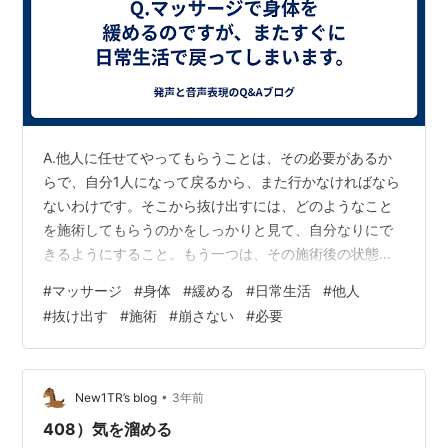
A.他人に任せてやってもらうことは、その必要があるか
らで、自分1人になって戻るから、また行かなければなら
ないわけです。そこから抜け出すには、どのようなこと
を施術してもらうのかをしっかりと見て、自分なりにで
きるようにすること。もう一つは、その施術後の状態か
ら、できるだけ崩さないように気をつけることです。
#
マッサージ
#
身体
#
緩める
#
日常生活
#
他人
#
抜け出す
#
施術
#
崩さない
#
必要
•
New1TR’s blog
3年前
408）気を溜める