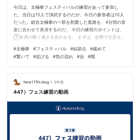
今日は、太極拳フェスティバルの練習があって参加し
た。当日は15人で演武するのだが、今日の参加者は10人
だった。総合太極拳の一部を割愛した套路を、4分弱の音
楽に合わせて表演するのだ。 今日の練習のポイントは、
①全員の動く速さを合わせる。 まずは、起勢で左足を開
くタイミング・収勢で左足を寄せるタイミングをあわせ
#
太極拳
#
フェスティバル
#
結節点
#
緩めて
る。 次には、曲調が変わる時に、どの套路をやっている
#
繋いで
#
拡げる
#
気の流れ
#
合
#
開
か確認して、全体のペースを知る。 ②前後左右の列がず
れない様に合わせる。 まずは、全員が歩幅を意識して、
前後左右の移動に大小がない様にする。 次には、収脚→
上歩、弓歩→跟歩、独立→上歩、転身→上歩の時、横幅の
•
New1TR’s blog
3年前
調整をする。 といった内容だっ…
447）フェス練習の動画