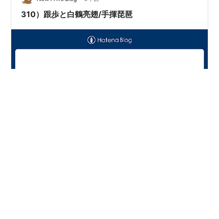
（弓腿・坐歩）は、繫いだ両胯…
310）跟歩と白鶴亮翅/手揮琵琶
今日の太極拳教室で、先生から跟歩の注意事項と白鶴亮
翅＆手揮琵琶の注意事項について説明が有った。 ①「跟
歩で後足を寄せたら、すぐに後足を伸ばせ」と言われる
事が有ると思うが、後足を伸ばす目的が分からず居る
と、この言葉を誤解してしまう。「跟歩で後足を寄せて
も、体重は前足に置いたままで、後足をベタッと着地さ
#
太極拳
#
白鶴亮翅
#
手揮琵琶
#
跟歩
#
結節点
せよ」と言っているのだと理解して欲しい。「後足への