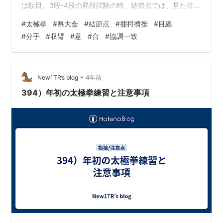
は駄目。3段-4段の昇段試験の時、結節点では、見た目は
止まっている様な印象になっても良いから、身体の準備
#
太極拳
#
県大会
#
結節点
#
掤捋擠按
#
目線
（緩んで繋いで）をしてから、動く（広がる）様、指導
#
分手
#
収臂
#
意
#
合
#
協調一致
された。基礎を学ぶ時は、楷書で文字を書く様なものだ
から、それで良いが、県大会では、行書/草書で書く様
な、なめらかな動きが必要。結節点に到達する少し前か
ら次の準備を始めて、止まらない様に、流れが途切れな
•
New1TR’s blog
4年前
い様に演武してほしい。特に攬雀尾。…
394）年初の太極拳練習と注意事項