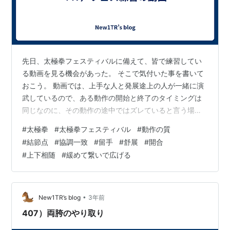
先日、太極拳フェスティバルに備えて、皆で練習してい
る動画を見る機会があった。 そこで気付いた事を書いて
おこう。 動画では、上手な人と発展途上の人が一緒に演
武しているので、ある動作の開始と終了のタイミングは
同じなのに、その動作の途中ではズレていると言う場面
が多々あった。 それは動作の質に違いが有るからだろ
#
太極拳
#
太極拳フェスティバル
#
動作の質
う。 動作の開始から終了まで、均一な動きに見えても、
#
結節点
#
協調一致
#
留手
#
舒展
#
開合
下記の点で質に違いが出るのだ。 ①結節点意識の差と、
#
上下相随
#
緩めて繋いで広げる
緩めて繋いで広げる、と言う身体内部の動きの質に差が
ある。③協調一致と上下相随：身体全体が一つの動作に
向かっている一体感に差がある。④留手：身体が手を動
かしている事の現れ。まず身体が動き始めてか…
•
New1TR’s blog
3年前
407）両胯のやり取り