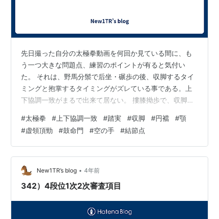
先日撮った自分の太極拳動画を何回か見ている間に、も
う一つ大きな問題点、練習のポイントが有ると気付い
た。 それは、野馬分鬃で后坐・碾歩の後、収脚するタイ
ミングと抱掌するタイミングがズレている事である。上
下協調一致がまるで出来て居ない。 摟膝拗歩で、収脚す
るタイミングと手を構える動作のタイミングも同じくズ
#
太極拳
#
上下協調一致
#
踏実
#
収脚
#
円襠
#
顎
レている。 後足が着地状態で、前足に乗り込み終わる迄
#
虚領頂勁
#
鼓命門
#
空の手
#
結節点
は、手も足もゆっくり動いて居るのだが、後足を空中に
浮かして、前足横に引き寄せる時に、足の速度が、急に
早くなって、収脚の方が、抱掌より早く完成してしまう
のだ。 前足裏に重心を乗せたつもりでも、手の動きによ
•
New1TR’s blog
4年前
る重心位置の微妙な変化を、吸収できない為に、…
342）4段位1次2次審査項目