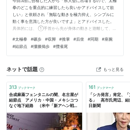
今回3段に合格した人から「県大会に出場するので、太極
拳のどこを重点的に練習したら良いかアドバイスして欲
しい」と依頼され「無駄な動きを極力抑え、シンプルに
動く事を意識した方が良いですよ」とアドバイスした。
具体的には、 ①手首から先が身体の動きと遊離して、ペ
ラペラと動いている。身体に動かされた結果として動く
#
太極拳
#
碾歩
#
収脚
#
推掌
#
后坐
#
同期
#
座腕
手は良いが、手単独では動かさないと言う意識が必要
#
結節点
#
摟膝拗歩
#
攬雀尾
だ。套路動作のあちこちで、手が無意識の内に単独で動
いて、無駄な動きとなっているので、これを極力減らす
様にした方が良い。 例えば、摟膝拗歩で碾歩した時の下
ネットで話題
もっと見る
の手。身体の向きが変わるのに同期して、手の平が下向
きから上向きに変わるだけで良いのに、下の手が…
313
161
ブックマーク
ブックマーク
合成麻薬フェンタニルの闇、名古屋が
「シカ発言」肯定、「
結節点 アメリカ・中国・メキシコつ
る」 高市氏周辺、結
なぐ地下経路 （米中「新アヘン戦
日新聞
争」の裏側狙われた日本・上） - 日本
経済新聞