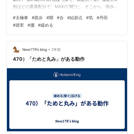
割ほどの重量配分で、MAXの”開”だ。 そこから、跟歩動
作をして次の定式に至る迄には、何回かの”合”（エネルギ
#
太極拳
#
跟歩
#
開
#
合
#
結節点
#
気
#
丹田
ーを補充する為の結節点）が有る。 手の動かし方は、次
#
踏実
#
掤
#
緩める
に来る定式によるので、身体と足の動かし方を中心に下
記すると、 ①弓歩の後足を動かす前に”合”する（”気”の
エネルギーを丹田に集める/蓄える） ②後足と前の手を
繋いだ状態で、前足10割、後足 0 の重量配分迄、踏み込
•
New1TR’s blog
2年前
む（踏実） ③虚領…
470）「ためと丸み」がある動作