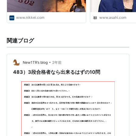
www.nikkei.com
www.asahi.com
関連ブログ
•
New1TR’s blog
2年前
483）3段合格者なら出来るはずの10問