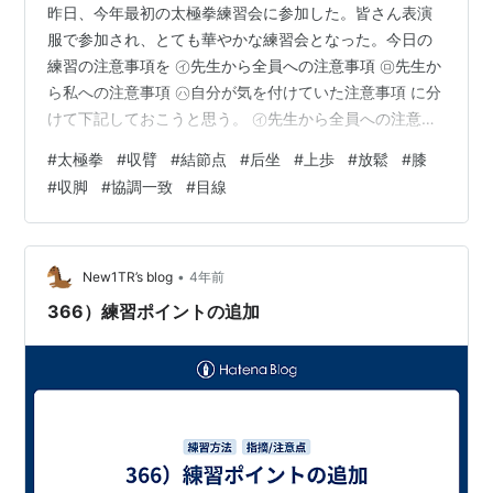
昨日、今年最初の太極拳練習会に参加した。皆さん表演
服で参加され、とても華やかな練習会となった。今日の
練習の注意事項を ㋑先生から全員への注意事項 ㋺先生か
ら私への注意事項 ㋩自分が気を付けていた注意事項 に分
けて下記しておこうと思う。 ㋑先生から全員への注意事
項 ①手から動かさずに身体から動かしなさい。丹田
#
太極拳
#
収臂
#
結節点
#
后坐
#
上歩
#
放鬆
#
膝
(肚)→肩甲骨→肩→肘→手の順です。 ②倒巻肱で分手し
#
収脚
#
協調一致
#
目線
た後ろの手を収臂する時「結節点だから緩むべし」との
意識から、広げたところで止まってしまい、その後肘を
鋭角に曲げてくる人が大勢いるが、後ろに広げた手は止
めずに、肩甲骨から動かして丸く戻してくる様にしまし
•
New1TR’s blog
4年前
ょう。 ③后坐する前に放鬆しようと膝を…
366）練習ポイントの追加