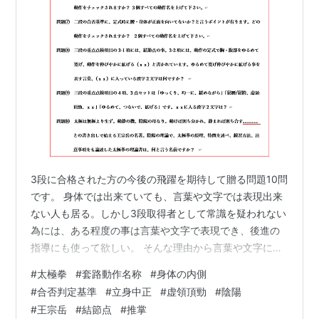
3段に合格された方の今後の飛躍を期待して贈る問題10問
です。 身体では出来ていても、言葉や文字では表現出来
ない人も居る。しかし3段取得者として常識を疑われない
為には、ある程度の事は言葉や文字で表現でき、後進の
指導にも使って欲しい。 そんな理由から言葉や文字にこ
だわって、問題10問を纏めたので、やってみて欲しい。
#
太極拳
#
套路動作名称
#
身体の内側
本当は、24式太極拳の套路動作名称は24個すべて漢字で
#
合否判定基準
#
立身中正
#
虚領頂勁
#
陰陽
書けて欲しいし、問題⑤の8個の套路動作名称は全て答
#
王宗岳
#
結節点
#
推掌
えて欲しいと思っている。 今までは、身体の外側の事