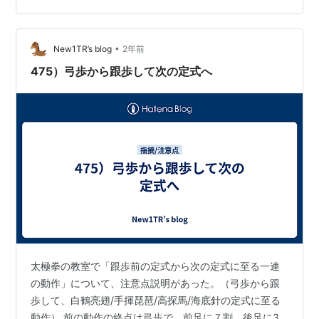
を、先生から教えて頂く太極拳だったでしょうが、これ
からは、自分の身体の内側の事を、自分で勉強していく
太極拳、自分で感じ取っていく太極…
•
New1TR’s blog
2年前
475）弓歩から跟歩して次の定式へ
太極拳の教室で「跟歩前の定式から次の定式に至る一連
の動作」について、注意点説明があった。（弓歩から跟
歩して、白鶴亮翅/手揮琵琶/高探馬/海底針の定式に至る
動作） 前の動作の終点は弓歩で、前足に７割、後足に3