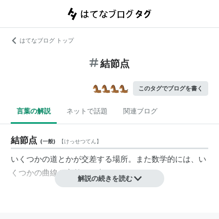
はてなブログ トップ
結節点
このタグでブログを書く
言葉の解説
ネットで話題
関連ブログ
結節点
(
一般
)
【
けっせつてん
】
いくつかの道とかが交差する場所。また数学的には、い
くつかの曲線が交差する点。
解説の続きを読む