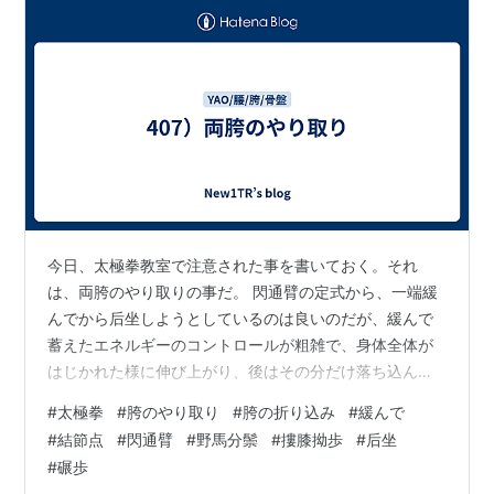
今日、太極拳教室で注意された事を書いておく。それ
は、両胯のやり取りの事だ。 閃通臂の定式から、一端緩
んでから后坐しようとしているのは良いのだが、緩んで
蓄えたエネルギーのコントロールが粗雑で、身体全体が
はじかれた様に伸び上がり、後はその分だけ落ち込んで
いる。 緩んだ後、后坐開始で、前胯を伸ばしていくのだ
#
太極拳
#
胯のやり取り
#
胯の折り込み
#
緩んで
が、出だしを繊細にやらないから、後ろ胯が準備できな
#
結節点
#
閃通臂
#
野馬分鬃
#
摟膝拗歩
#
后坐
い。後ろ胯が硬直したままで、身体の移動を受け切れ
#
碾歩
ず、上に伸び上がってしまうのだ。 後ろ胯が十分に緩ん