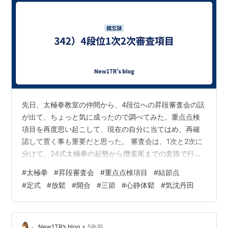
先日、太極拳教室の仲間から、4段位への昇段審査会の話
が出て、ちょっと気に成ったので調べてみた。重点点検
項目を再度思い起こして、現在の自分に当てはめ、再確
認して置く事も重要だと思った。 審査会は、1次と2次に
分けて、24式太極拳の起勢から攬雀尾までの套路で行わ
れる。 1次審査は、 基本的に3段技能検定の重点点検項目
#
太極拳
#
昇段審査会
#
重点点検項目
#
結節点
が、きっちり出来ているかどうかの審査である。 ①歩法
#
定式
#
放鬆
#
開合
#
三節
#
心静体鬆
#
気沈丹田
を中心とした審査（歩法と身法） ㋑足を浮かせて運ぶ時
（収脚・上歩・退歩）は、軸足の弾力、膝つぶれ、横
幅。 ㋺足を降ろした後（上歩・跟歩・退歩）は、緩めて
繋ぐ、虚領頂勁、含胸抜背、 鬆腰鬆胯。 ㋩両足で動く時
•
New1TR’s blog
5年前