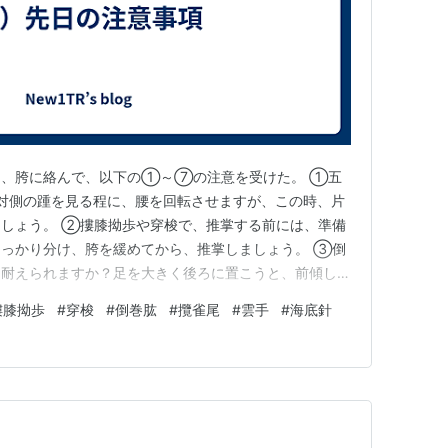
に、胯に絡んで、以下の①～⑦の注意を受けた。 ①五
対側の踵を見る程に、腰を回転させますが、この時、片
しょう。 ②摟膝拗歩や穿梭で、推掌する前には、準備
っかり分け、胯を緩めてから、推掌しましょう。 ③倒
も耐えられますか？足を大きく後ろに置こうと、前傾して
体を真っ直ぐにキープし、尾骶骨を巻き込んで、軸足でし
摟膝拗歩
#
穿梭
#
倒巻肱
#
攬雀尾
#
雲手
#
海底針
れば耐えられます。足を大きく後ろに置くには、上体を傾
る必要が有ります。無理のない範…