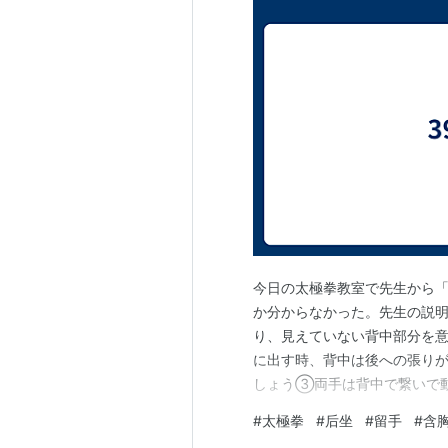
今日の太極拳教室で先生から
か分からなかった。先生の説
り、見えていない背中部分を意
に出す時、背中は後への張り
しょう③両手は背中で繋いで
含胸抜背は肩甲骨を下げる意
#
太極拳
#
后坐
#
留手
#
含
して動きましょう⑦目は顔の