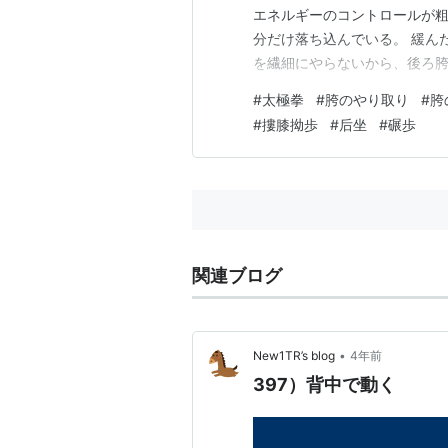
エネルギーのコントロールが
分だけ落ち込んでいる。 緩ん
を繊細にやらないから、後ろ
を受け切れず、上に伸び上がっ
#
太極拳
#
胯のやり取り
#
胯
ら送り込まれた分は、自動的
#
摟膝拗歩
#
后坐
#
碾歩
ない。 野馬分鬃や摟膝拗歩で
関連ブログ
•
New1TR’s blog
4年前
397）背中で動く