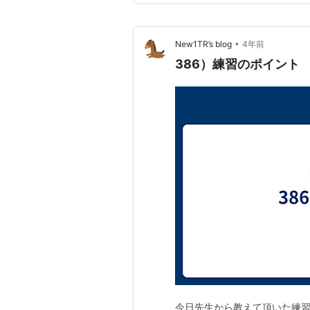
で見ましょう・・・等々の注
•
New1TR’s blog
4年前
386）練習のポイント
今日先生から教えて頂いた練習