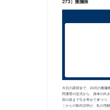
273）搬攔捶
今日の講習会で、24式の搬攔
閃通臂の定式から、身体の向き
田の前まで引き寄せて来つつ
こからの動作説明が、私の理