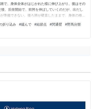
粗雑で、身体全体がはじかれた様に伸び上がり、後はその
だ後、后坐開始で、前胯を伸ばしていくのだが、出だし
胯が準備できない。後ろ胯が硬直したままで、身体の移動
てしまうのだ。 後ろ胯が十分に緩んでいれば、前胯か
の折り込み
#
緩んで
#
結節点
#
閃通臂
#
野馬分鬃
に後ろ胯に受け入れられ、身体全体が伸び上がる様な事は
碾歩後に収脚するが、この時…