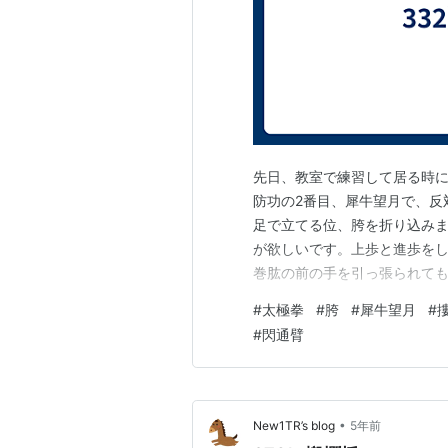
先日、教室で練習して居る時
防功の2番目、犀牛望月で、反
足で立てる位、胯を折り込みま
が欲しいです。上歩と進歩をし
巻肱の前の手を引っ張られて
しまうと耐えられません。身
#
太極拳
#
胯
#
犀牛望月
#
っかり立ちましょう。そうす
#
閃通臂
けるのではなく、腰を低くす
•
New1TR’s blog
5年前