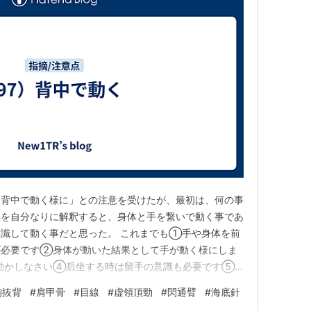
「背中で動く様に」との注意を受けたが、最初は、何の事
明を自分なりに解釈すると、身体と手を繋いで動く事であ
識して動く事だと思った。 これまでも①手や身体を前
が必要です②身体が動いた結果として手が動く様にしま
動かしなさい④后坐する時は留手の意識も必要です⑤
識で行います⑥首と肩の距離が長くなる様に背筋を伸ば
胸抜背
#
肩甲骨
#
目線
#
虚領頂勁
#
閃通臂
#
海底針
前面ではなく、もっと深い所、後頭部から見ている意識