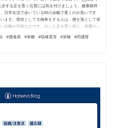
上歩する足を置く位置には気を付けましょう。健康維持
は、日常生活で歩いている時の歩幅で置くのが良いです
ています。競技として太極拳をする人は、腰を落として保
広い歩幅が可能なのです。出した足を置く前に、体重の移
歩幅が広すぎるか、腰が高すぎるのです。保持できる腰の
歩
#
攬雀尾
#
単鞭
#
双峰貫耳
#
穿梭
#
閃通臂
らない歩幅を見つけて、太極拳をしましょう。 ②后坐
馬分鬃で上歩し踵を着いた時や…