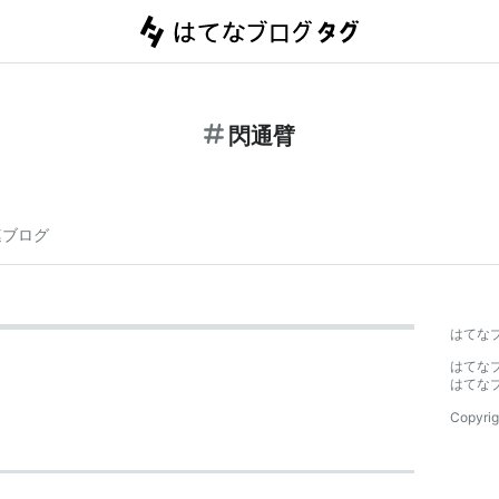
閃通臂
連ブログ
はてな
はてな
はてな
Copyrig