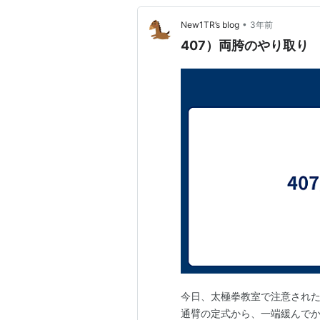
•
New1TR’s blog
3年前
407）両胯のやり取り
今日、太極拳教室で注意された
通臂の定式から、一端緩んで