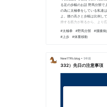
る足の歩幅のお話 野馬分鬃で
の為に太極拳をしている私達
よ。腰の高さと歩幅は比例し
持する筋力が有るから、より
動が始まってしまう様なら、
#
太極拳
#
野馬分鬃
#
摟膝拗
高さを基準に、体重移動が起こ
#
上歩
#
体重移動
した時の足首と爪先のお話 野
•
New1TR’s blog
5年前
332）先日の注意事項