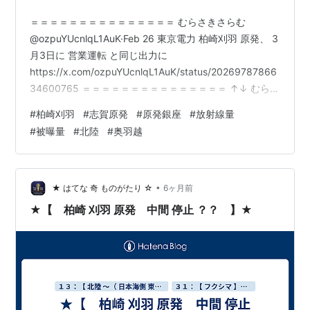
＝＝＝＝＝＝＝＝＝＝＝＝＝＝＝ むらさきさらむ
@ozpuYUcnlqL1AuK·Feb 26 東京電力 柏崎刈羽 原発、 3
月3日に 営業運転 と同じ出力に
https://x.com/ozpuYUcnlqL1AuK/status/20269787866
34600765 ＝＝＝＝＝＝＝＝＝＝＝＝＝＝＝ ↑↓ むらさ
きさらむ@ozpuYUcnlqL1AuK·Feb 25 【東京電力】 柏崎
#
柏崎刈羽
#
志賀原発
#
原発銀座
#
放射線量
刈羽原発で また… 情報管理の不備で追加検査へ テロ対策
#
被曝量
#
北陸
#
奥羽越
の秘密情報含む文書の不適切な管理を問題視
https://x.com/ozpuYUcnlqL1AuK/status/20264233694
95884095…
•
★ はてな 奇 ものがたり ☆
6ヶ月前
★【 柏崎 刈羽 原発 中間 停止 ？？ 】★