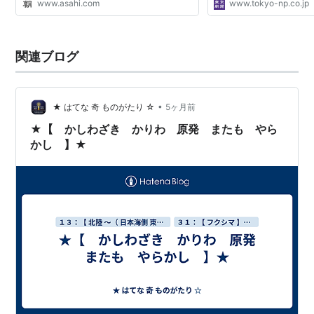
www.asahi.com
www.tokyo-np.co.jp
関連ブログ
•
★ はてな 奇 ものがたり ☆
5ヶ月前
★【 かしわざき かりわ 原発 またも やら
かし 】★