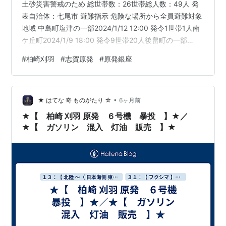
土砂災害警戒のため 総世帯数：26世帯総人数：49人 発
表自治体：七尾市 避難指示 危険な場所から全員避難対象
地域 中島町塩津の一部2024/1/12 12:00 発令1世帯1人南
ケ丘町2024/1/9 18:00 発令9世帯20人後畠町の一部
2024/1/10 18:50 発令10世帯19人緑ケ丘町の一部
#
柏崎刈羽
#
志賀原発
#
原発銀座
2024/1/10 18:50 発令6世帯9人 七尾市の防災情報 警
報・注意報 今後の予想を確認 能登では１８日昼前から１
８日夜遅くまで、加賀では１８日昼過ぎから１８日夜遅
•
くまで、強風や竜巻などの激しい突風、落雷に注意して
★ はてな 奇 ものがたり ☆
6ヶ月前
ください。加賀…
★【 柏崎 刈羽 原発 ６号機 暴投 】★／
★【 ガソリン 混入 灯油 販売 】★