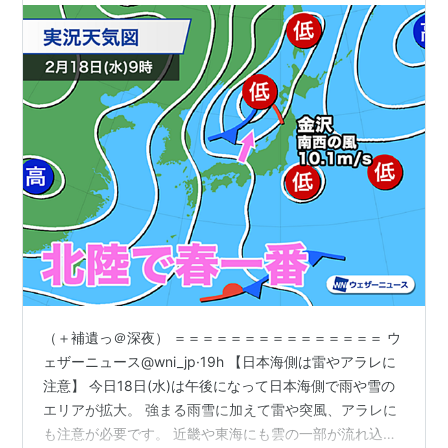
泥 】★／★【 河川水 汚染 】★
（＋補遺っ＠深夜） ＝＝＝＝＝＝＝＝＝＝＝＝＝＝＝ ウ
ェザーニュース@wni_jp·19h 【日本海側は雷やアラレに
注意】 今日18日(水)は午後になって日本海側で雨や雪の
エリアが拡大。 強まる雨雪に加えて雷や突風、アラレに
も注意が必要です。 近畿や東海にも雲の一部が流れ込