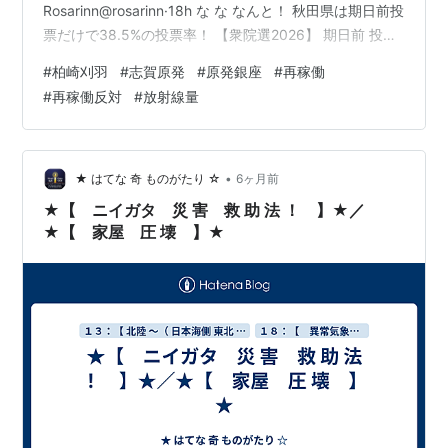
Rosarinn@rosarinn·18h な な なんと！ 秋田県は期日前投
票だけで38.5%の投票率！ 【衆院選2026】 期日前 投票
率ランキング
#
柏崎刈羽
#
志賀原発
#
原発銀座
#
再稼働
https://x.com/rosarinn/status/2020416892742365283
#
再稼働反対
#
放射線量
?s=20 ↑ まーさん@MA_nukeno_SAKO·Feb 9 …そら
ぁ、「 保守 凹獄 」になるわけだ…★
https://x.com/MA_nukeno_SAKO/status…
•
★ はてな 奇 ものがたり ☆
6ヶ月前
★【 ニイガタ 災 害 救 助 法 ！ 】★／
★【 家屋 圧 壊 】★