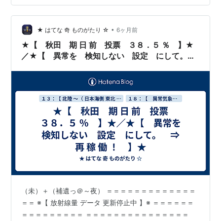
訴 福井県内の7基、 大津地裁の判決に不服
https://x.com/ozpu…
•
★ はてな 奇 ものがたり ☆
6ヶ月前
★【 秋田 期 日 前 投票 ３８．５ ％ 】★
／★【 異常を 検知しない 設定 にして。
⇒ 再 稼 働 ！ 】★
（未）＋（補遺っ＠～夜） ＝＝＝＝＝＝＝＝＝＝＝＝＝
＝＝ ※【 放射線量 データ 更新停止中 】※ ＝＝＝＝＝＝
＝＝＝＝＝＝＝＝＝ ＝＝＝＝＝＝＝＝＝＝＝＝＝＝＝