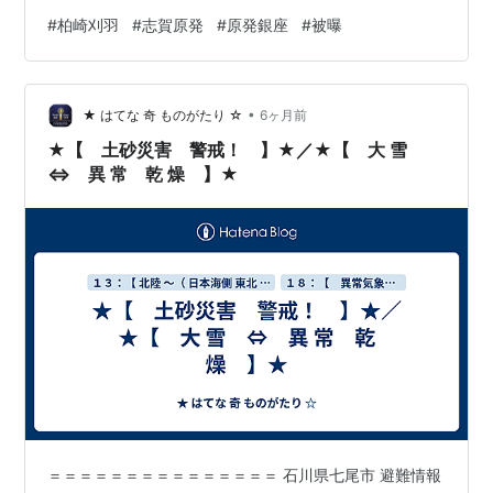
み、一時的に雨や雪が降る可能性があります。
#
柏崎刈羽
#
志賀原発
#
原発銀座
#
被曝
https://x.com/wni_jp/status/2024008418885783949?
s=20 ＝＝＝＝＝＝＝＝＝＝＝＝＝＝＝ ↑↓ ウェザーニ
ュース@wni_jp·21h 【北陸地方で「春一番」 今年全国
•
初】 新潟地方気象台は今日2月18日(水)、 北陸地方で春
★ はてな 奇 ものがたり ☆
6ヶ月前
一番が吹…
★【 土砂災害 警戒！ 】★／★【 大 雪
⇔ 異 常 乾 燥 】★
＝＝＝＝＝＝＝＝＝＝＝＝＝＝＝ 石川県七尾市 避難情報