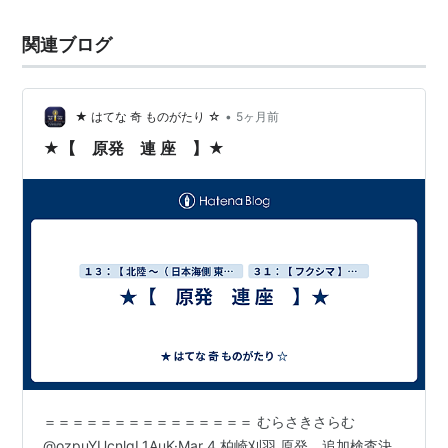
関連ブログ
•
★ はてな 奇 ものがたり ☆
5ヶ月前
★【 原発 連 座 】★
＝＝＝＝＝＝＝＝＝＝＝＝＝＝＝ むらさきさらむ
@ozpuYUcnlqL1AuK·Mar 4 柏崎刈羽 原発、追加検査決