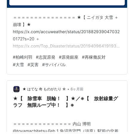
＝＝＝＝＝＝＝＝＝＝＝＝＝＝＝ ★【 ニイガタ 大雪 ＋
崩壊 】★
https://x.com/accuweather/status/201882939047032
0172?s=20 ＋
https://x.com/Top_Disaster/status/201940964191937
7742?s=20
#
柏崎刈羽
#
志賀原発
#
原発銀座
#
再稼働反対
https://x.com/volcaholic1/status/20193978265775842
#
大雪
#
災害
#
サバイバル
92?s=20 ↑ ・こんななか「屋内退避」を呼びかける原発
行政殺人マシンか・・※日本の「原発推進」行政は、
「厳冬期に原発事故が起こった時は、 避難せず、 停電し
た自宅内で耐寒＋被曝しろ」 …
•
★ はてな 奇 ものがたり ☆
6ヶ月前
★【 除雪車 脱輪！ 】★／※【 放射線量グ
ラフ 無限ループ中！ 】※