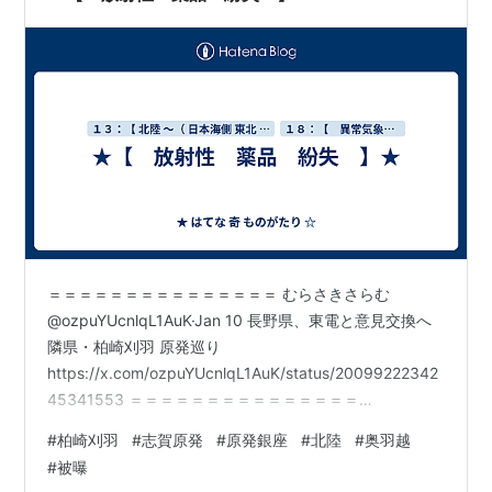
＝＝＝＝＝＝＝＝＝＝＝＝＝＝＝ むらさきさらむ
@ozpuYUcnlqL1AuK·Jan 10 長野県、東電と意見交換へ
隣県・柏崎刈羽 原発巡り
https://x.com/ozpuYUcnlqL1AuK/status/20099222342
45341553 ＝＝＝＝＝＝＝＝＝＝＝＝＝＝＝
https://x.com/ozpuYUcnlqL1AuK/status/20081156715
#
柏崎刈羽
#
志賀原発
#
原発銀座
#
北陸
#
奥羽越
49567223 ＝＝＝＝＝＝＝＝＝＝＝＝＝＝＝ むらさきさ
#
被曝
らむ@ozpuYUcnlqL1AuK·Jan 8 関電原発訴訟で住民側控