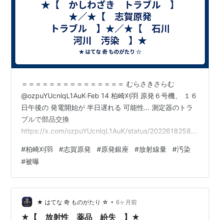
＝＝＝＝＝＝＝＝＝＝＝＝＝＝＝ むらさきさらむ
@ozpuYUcnlqL1AuK·Feb 14 柏崎刈羽 原発６号機、 １６
日午後の 発電開始が 半日遅れる 可能性… 測定器のトラ
ブルで部品交換
https://x.com/ozpuYUcnlqL1AuK/status/202261825871
3776201 ＝＝＝ ↑ 柏崎刈羽原発6号機、 計測器の不具
#
柏崎刈羽
#
志賀原発
#
原発銀座
#
放射線量
#
汚染
合はスイッチの接触不良が原因 試験送電は15日夜か16日
#
被曝
未明になる見込み
https://x.com/ozpuYUcnlqL1AuK/status/20226146277
88689860 ＝＝＝ 中性子 測定機器に不具合 再稼働の柏
崎刈羽原発 h…
•
★ はてな 奇 ものがたり ☆
6ヶ月前
★【 放射性 薬品 紛失 】★