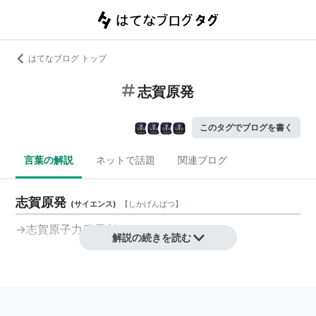
はてなブログ トップ
志賀原発
このタグでブログを書く
言葉の解説
ネットで話題
関連ブログ
志賀原発
(
サイエンス
)
【
しかげんぱつ
】
→
志賀原子力発電所
解説の続きを読む