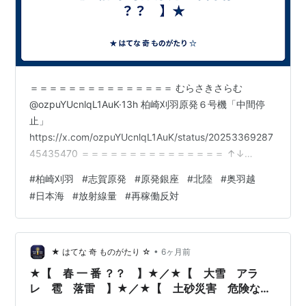
＝＝＝＝＝＝＝＝＝＝＝＝＝＝＝ むらさきさらむ
@ozpuYUcnlqL1AuK·13h 柏崎刈羽原発６号機「中間停
止」
https://x.com/ozpuYUcnlqL1AuK/status/20253369287
45435470 ＝＝＝＝＝＝＝＝＝＝＝＝＝＝＝ ↑↓
https://x.com/AkiHatsushika/status/202473616512825
#
柏崎刈羽
#
志賀原発
#
原発銀座
#
北陸
#
奥羽越
3643?s=20 ＝＝＝＝＝＝＝＝＝＝＝＝＝＝＝ ↑↓ むら
#
日本海
#
放射線量
#
再稼働反対
さきさらむ@ozpuYUcnlqL1AuK·Feb 21 柏崎刈羽原発 認
可申請に “多くの 不備” 発覚 「何かが欠けている」 11月
以降の運転に影響出るおそれ h…
•
★ はてな 奇 ものがたり ☆
6ヶ月前
★【 春 一 番 ？？ 】★／★【 大雪 アラ
レ 雹 落雷 】★／★【 土砂災害 危険な場
所から 全員 避難 】★／★【 汚染 汚