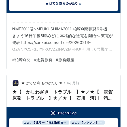
＝＝＝＝＝＝＝＝＝＝＝＝＝＝＝
NMF2011@NMFUKUSHIMA2011 柏崎刈羽原発6号機、
きょう16日午後8時めどに 本格的な送電を開始へ 東電が
発表 https://sankei.com/article/20260216-
QZVNYC5F3JIYFKOVZZIHWZMHHU/ 引用：6号機では
15日午後7時10分から原子炉の熱で発生させた蒸気でタ
#
柏崎刈羽
#
志賀原発
#
原発銀座
ービンを回した。異常な音や振動がないことを確認し、
16日午前2時55分、発電機を送電線に接続し電気を送り
始めた。
•
https://x.com/NMFUKUSHIMA2011/status/202330057
★ はてな 奇 ものがたり ☆
6ヶ月前
3345522091?s=20 ＝…
★【 かしわざき トラブル 】★／★【 志賀
原発 トラブル 】★／★【 石川 河川 汚
染 】★