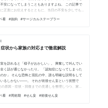
不安になってしまうこともありますよね。 この記事で
別に正直にお伝えするとともに、当日の不安を少しでも和
します。 帝王切開・頭部・腹部など、それぞれの特徴
ペ看
#
抜鈎
#
サージカルステープラー
後までご覧ください。 ↓ステープラーについてはこち
openursing…
前
・症状から家族の対応まで徹底解説
室を訪れると「様子がおかしい」。 興奮して叫んでい
全く話が通じなかったり。 「認知症になってしまった
のか」 そんな恐怖と混乱の中、誰も明確な説明をして
いるしかない――。 それが術後せん妄という状態で
妄の原因・症状・回復までの見通しを整理しつつ、家族
までをわかりやすく解説します。 筆者についてはこち
ペ看
#
周術期
#
せん妄
#
術後せん妄
者情報) - オペ室ナースのひとりごと 術後せん妄が家族
然「別人」のようにな…