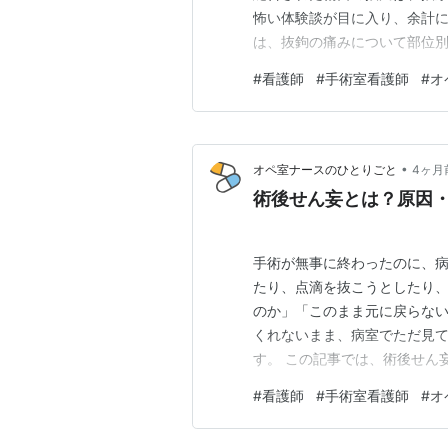
怖い体験談が目に入り、余計に
は、抜鉤の痛みについて部位
らげるための情報を丁寧に解説
#
看護師
#
手術室看護師
#
オ
も網羅していますので、ぜひ最
らの記事で詳しく解説しています！ 
•
オペ室ナースのひとりごと
4ヶ月
術後せん妄とは？原因
手術が無事に終わったのに、病
たり、点滴を抜こうとしたり、
のか」「このまま元に戻らない
くれないまま、病室でただ見て
す。 この記事では、術後せん
が今夜からできる具体的な対応
#
看護師
#
手術室看護師
#
オ
ら↓ このブログについて(運営
を不安にさせる3つの理由 突