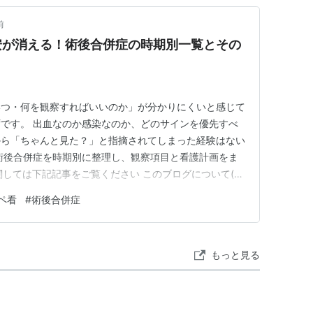
前
安が消える！術後合併症の時期別一覧とその
いつ・何を観察すればいいのか」が分かりにくいと感じて
です。 出血なのか感染なのか、どのサインを優先すべ
から「ちゃんと見た？」と指摘されてしまった経験はない
術後合併症を時期別に整理し、観察項目と看護計画をま
関しては下記記事をご覧ください このブログについて(運
ひとりごと 見落としの不安をなくす術後合併症の出現時期
ペ看
#
術後合併症
〜1日目】出血・ショック・呼吸器合併症への厳重警戒
血栓症（DV…
もっと見る