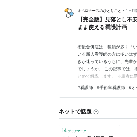
•
オペ室ナースのひとりごと
1ヶ月
【完全版】見落とし不
まま使える看護計画
術後合併症は、種類が多く「
いる新人看護師の方は多いはず
きか迷っているうちに、先輩
でしょうか。 この記事では、
とめて解説します。 ↓筆者に
営者情報) - オペ室ナースの
#
看護師
#
手術室看護師
#
オ
と3つのフェーズ 【術後当日
【術後2日目〜3日目】深部静脈
ネットで話題
14
ブックマーク