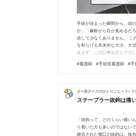
手術が決まった瞬間から、頭の
か」「麻酔から目が覚めるだろ
決して少なくありません。 こ
を和らげる具体的な方法、大切
込まず、この記事を読んで少し
じるのは、あなただけじゃない
#
看護師
#
手術室看護師
#
手
果に影響するって本当？ 不安
から怖い｜手術当日の流れを具
•
オペ室ナースのひとりごと
3ヶ月
ステープラー抜鉤は痛
「抜鉤って、どのくらい痛いん
り着いた方も多いのではないで
縫合された傷口の抜鉤は、抜糸