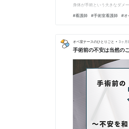
身体が手術という大きなダメー
生理的に起こり得るものと、異
#
看護師
#
手術室看護師
#
オ
ず「なぜ変動するのか」という
「侵襲（ダメージ）」が全身状
•
オペ室ナースのひとりごと
3ヶ月
手術前の不安は当然の