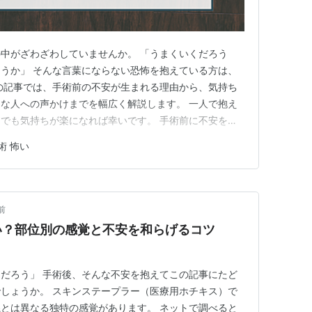
中がざわざわしていませんか。 「うまくいくだろう
うか」 そんな言葉にならない恐怖を抱えている方は、
の記事では、手術前の不安が生まれる理由から、気持ち
な人への声かけまでを幅広く解説します。 一人で抱え
でも気持ちが楽になれば幸いです。 手術前に不安を感
 手術前に緊張や恐怖を感じる理由 不安の強さが手術結
術 怖い
の正体を知ることで楽になる3つのこと 「わからない」
体的に把握する 麻酔への…
前
い？部位別の感覚と不安を和らげるコツ
だろう」 手術後、そんな不安を抱えてこの記事にたど
しょうか。 スキンステープラー（医療用ホチキス）で
とは異なる独特の感覚があります。 ネットで調べると