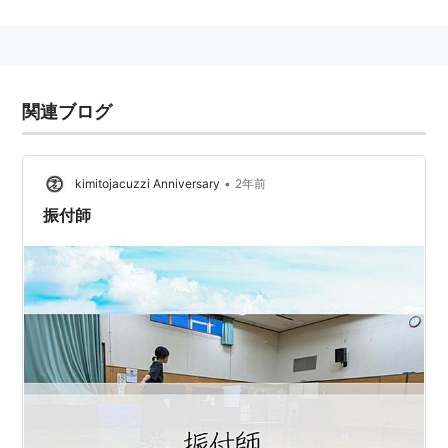
コレオグラファー
と呼ぶこともある。
関連ブログ
•
kimitojacuzzi Anniversary
2年前
振付師