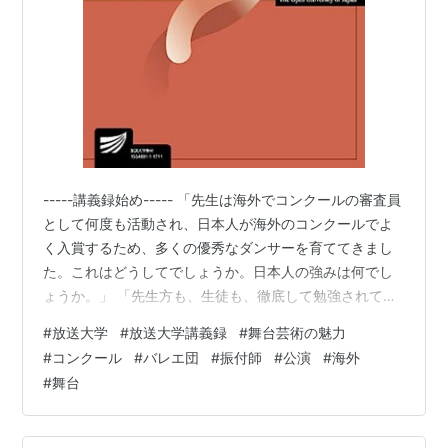
-----講義録始め----- 「先生は海外でコンクールの審査員
として何度も活動され、日本人が海外のコンクールでよ
く入賞するため、多くの優秀なダンサーを育ててきまし
た。これはどうしてでしょうか。日本人の強みは何でし
ょうか。」 「先生方も、生徒も、徹底して勉強されてい
ます。日本人の真面目さが、先生にも生徒にもあります
#
放送大学
#
放送大学講義録
#
舞台芸術の魅力
ので、コンクールで求められるテクニックを身につける
#
コンクール
#
バレエ団
#
振付師
#
公演
#
海外
には、この真面目さが役立っています。以前は海外のコ
#
舞台
ンクールで日本人が取り上げられることが少なかったで
すが、今はクラシックバレエとして高く評価されていま
す。」 「そして、私が感じるのは、日本のバレエ団が海