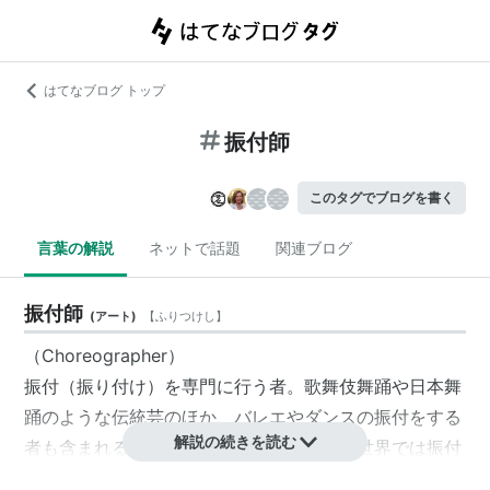
はてなブログ トップ
振付師
このタグでブログを書く
言葉の解説
ネットで話題
関連ブログ
振付師
(
アート
)
【
ふりつけし
】
（Choreographer）
振付
（
振り付け
）を専門に行う者。歌舞伎舞踊や日本舞
踊のような伝統芸のほか、バレエやダンスの振付をする
解説の続きを読む
者も含まれる。もっともバレエやダンスの世界では振付
家と呼ぶことが多い。ショウビズ界では英語の直読みで