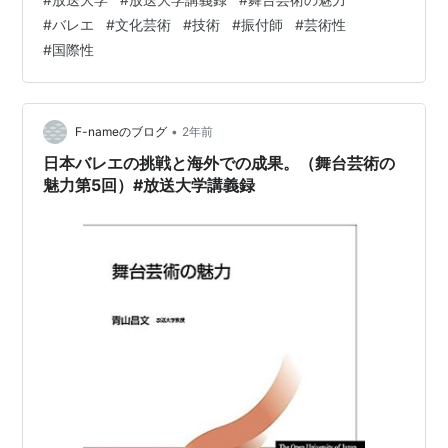
育てるしかありません。バレエは、踊る人の心や芸術性
#
バレエ
#
文化芸術
#
技術
#
振付師
#
芸術性
も観客の記憶に残りますが、その後は消えてしまう、と
#
国際性
ても贅沢な芸術です。」 「バレエは芸術の一ジャンル
で、その魅力はどこにあるのでしょうか。」 「作品にも
ありますが、特にセリフがなく、全ての意味を身体で表
現する点です。そのため、体は美し…
•
F-nameのブログ
2年前
日本バレエの挑戦と海外での成果。（舞台芸術の
魅力第5回）#放送大学講義録