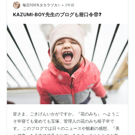
外に持って行って観客を引きつけら…
•
毎日100%タカラヅカ✨
2年前
KAZUMI‐BOY先生のブログも箝口令😲❓
皆さま、ごきげんいかがですか。『花のみち』 へようこ
そ🌸寝ても覚めても宝塚、管理人の花のみち桜子🌸で
す。 このブログでは日々のニュースや観劇の感想、『美