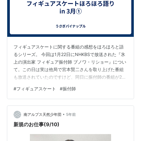
フィギュアスケートに関する番組の感想をほろほろと語
るシリーズ。 今回は1月22日にNHKBSで放送された『氷
上の演出家 フィギュア振付師 ブノワ・リショー』につい
て。この日は実は他局で宮本賢二さんを取り上げた番組
も放送されていたのですけど、同日に振付師の番組が2本
放送されるとは。オリンピックが近いので番組もかぶり
#
フィギュアスケート
#
振付師
気味になるのかもしれないですけど、それにしたってす
ごい偶然。こちらの番組は、すっかり売れっ子振付師に
なった感のあるブノワ・リショーの特集。 振付師と言え
•
ば、かつてシェイリーン・ボーンの出演していた番組が
南アルプス天然少年団
5年前
あったけど、あれは彼女にスポットを当てたというより
新規のお仕事(9/10)
その道のプロを子供たちの短期的な指…