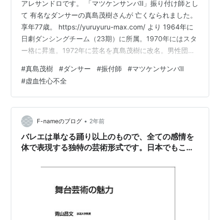
アレサンドロです。 「マツケンサンバⅡ」振り付け師とし
て 有名なダンサーの真島茂樹さんが 亡くなられました。
享年77歳。 https://yuruyuru-max.com/ より 1964年に
日劇ダンシングチーム（23期）に所属。1970年にはスタ
ー格に昇進。1972年に芸名を真島茂樹に改名。男性団員
としては，トップスターの神崎一人に次ぐ銀看板とな
#
真島茂樹
#
ダンサー
#
振付師
#
マツケンサンバⅡ
る。1981年に日劇は閉館に伴いチームも解散。 ダンス講
#
虚血性心不全
師やミュージカル等に出演し活躍，日本舞踊をベースに
振り付けを行った2004年「マツケンサンバII」が大ヒッ
ト。ダンサーの中でのメインパートも担当。本人のオネ
エキャラを含めて注目された。 202…
•
F-nameのブログ
2年前
バレエは単なる踊り以上のもので、全ての感情を
体で表現する独特の芸術形式です。日本でもこの
国際的な芸術が定着し、多くの才能を育成してい
ます。（舞台芸術の魅力第5回）#放送大学講義録