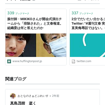
れど、こりゃあ駒ちゃんの名前、めちゃくちゃ上にあっ
ていいと思う…。 お客様からも「駒野さんの振付、楽…
339
337
ブックマーク
ブックマーク
振付師・MIKIKOさんが開会式演出チ
2分でだいたい分かるニ
ームから「排除された」と文春報道。
Twitter: "#週刊文
組織委は何と答えたのか
直美侮辱話ではない。そ
異議を唱えた振付師MI
ランを御破算にして元
賢太郎を重用。椎名林
独裁で体調崩すMIKI
も森喜朗から「事を荒
https://t.co/2Zwp
www.huffingtonpost.jp
twitter.com
関連ブログ
•
おとなのさぁどぷれいす
2年前
真島茂樹 逝く