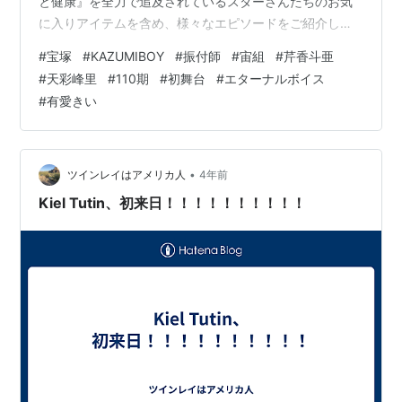
と健康』を全力で追及されているスターさんたちのお気
に入りアイテムを含め、様々なエピソードをご紹介して
います 皆さまの生活に取り入れてタカラジェンヌ気分を
#
宝塚
#
KAZUMIBOY
#
振付師
#
宙組
#
芹香斗亜
味わったり、大切な方、大好きなスターさんへのプレゼ
#
天彩峰里
#
110期
#
初舞台
#
エターナルボイス
ントにしてみてはいかがでしょう。 KAZUMI‐BOY先生の
#
有愛きい
ブログも箝口令😲❓ KAZUMI‐BOY先生のブログも箝口令
😲❓ 生徒全員集合もカタチだけ❓ KAZUMI‐BOY先生のブ
ログも箝口令😲❓ 先週のご遺族との合意がなされたこと
に対して、心…
•
ツインレイはアメリカ人
4年前
Kiel Tutin、初来日！！！！！！！！！！