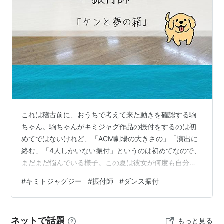
これは稽古前に、おうちで考えて来た動きを確認する駒
ちゃん。駒ちゃんがキミジャグ作品の振付をするのは初
めてではないけれど、「ACM劇場の大きさの」「演出に
絡む」「4人しかいない振付」というのは初めてなので、
まだまだ悩んでいる様子。この夏は彼女が何度も自分の
ノートを書き直している姿を見てきました。 今回の振付
#
キミトジャグジー
#
振付師
#
ダンス振付
は演出にも大きく絡んでくるので、駒ちゃんから演出に
向けて、するどい質問があったり。最初はチラシを見て
「う、う、うちらよりも駒ちゃんの名前が上にあ
ネットで話題
もっと見る
る！！」「なぁにィ～！？」みたいなやり取りをしたけ