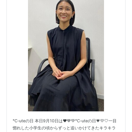
℃-uteの日 本日9月10日は❤️💙💚℃-uteの日💗💛🤍一目
惚れした小学生の頃からずっと追いかけてきたキラキラ