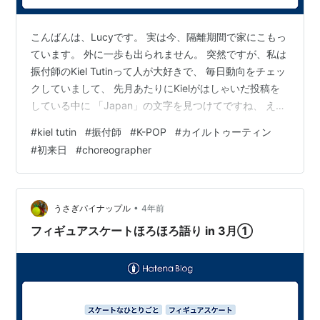
こんばんは、Lucyです。 実は今、隔離期間で家にこもっ
ています。 外に一歩も出られません。 突然ですが、私は
振付師のKiel Tutinって人が大好きで、 毎日動向をチェッ
クしていまして、 先月あたりにKielがはしゃいだ投稿を
している中に 「Japan」の文字を見つけてですね、 え
ー！Kiel初来日すんのー！！！！！！！！！！となりまし
#
kiel tutin
#
振付師
#
K-POP
#
カイルトゥーティン
て、 コメント欄に日本で会えるの楽しみです❤️みたいな
#
初来日
#
choreographer
書き込み（英語で！）したりして ワクワク過ごしていた
わけなんです。 ダンス踊れないけど、ダンスクラスは必
ずあるはずだから、 参加だけは絶対しよう！8月って書
いてたけど8月の何日だろうとか ヤキモキして生き…
•
うさぎパイナップル
4年前
フィギュアスケートほろほろ語り in 3月①