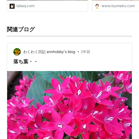
labaq.com
www.tsumako.com
関連ブログ
•
わくわく日記 annhobby's blog
2年前
落ち葉・・