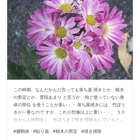
この時期、なんだかんだ言っても落ち葉 掃きとか、植木
の剪定とか、普段あまり と言うか、殆ど使っていない身
体の部位 を使うことが多い・・ 落ち葉掃きには、竹ぼう
きが一番なので すが、これが想像以上に重い・・。 ３０
分から１時間近く、竹ぼうきで掃き 掃除をしていると、
手首に違和感が・・。 そして植木の剪定・・・ 剪定バサ
#
腱鞘炎
#
貼り薬
#
植木の剪定
#
掃き掃除
ミを多用していると、これまた 手首とか、肘に違和感