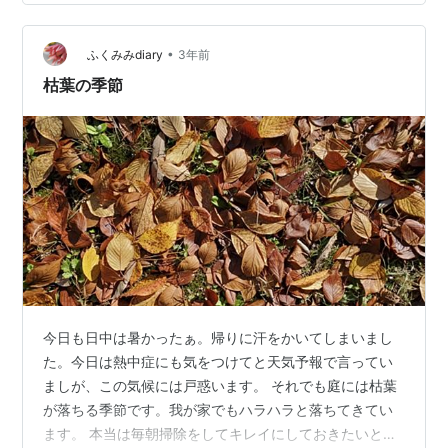
が・・・ この違和感、と言うか痛み感、どうやら 腱鞘
炎？かも・・。 貼り薬やサポータなどで対応しているが
•
普段鍛えていないせいだと思いつつ、暫 くは貼り薬など
ふくみみdiary
3年前
手放せない日が続きそう。
枯葉の季節
今日も日中は暑かったぁ。帰りに汗をかいてしまいまし
た。今日は熱中症にも気をつけてと天気予報で言ってい
ましが、この気候には戸惑います。 それでも庭には枯葉
が落ちる季節です。我が家でもハラハラと落ちてきてい
ます。 本当は毎朝掃除をしてキレイにしておきたいと思