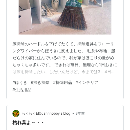
床掃除のハードルを下げてたくて、掃除道具をフローリ
ングワイパーからほうきに変えました。 毛糸や布地、服
だらけの家に住んでいるので、我が家はほこりの量がめ
ちゃくちゃ多いです。 できれば毎日、無理なら1日おきに
は床を掃除したい、したいんだけど、今までは3～4日に
一度くらいが限界でした。 5分もあれば出来る作業なの
#
ほうき
#
掃き掃除
#
掃除用品
#
インテリア
で、何かが気に入らなくて掃き掃除のハードルが高くな
#
生活用品
っているんだろうと、ずいぶん前から感じていました。
何年も使い続けていたので言いにくいんですが、フロー
リングワイパーが…フローリングワイパーを使うのがも
うつらくて…。機能的には全然困っていませんでした。
•
わくわく日記 annhobby's blog
3年前
ただあれが、あのアルミとプラスチックの…
枯れ葉よ～・・