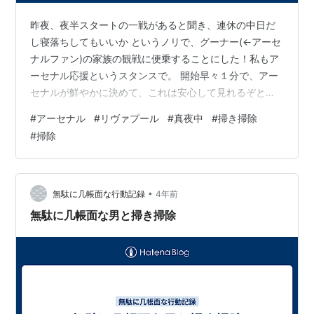
昨夜、夜半スタートの一戦があると聞き、連休の中日だ
し寝落ちしてもいいか というノリで、グーナー(←アーセ
ナルファン)の家族の観戦に便乗することにした！私もア
ーセナル応援というスタンスで。 開始早々１分で、アー
セナルが鮮やかに決めて、これは安心して見れるぞと思
ったが、ずっと緊張感の続く展開に！リヴァプールもさ
#
アーセナル
#
リヴァプール
#
真夜中
#
掃き掃除
すがベテランの監督や名に響く選手揃いのことはある。
#
掃除
３ー２で終わったこの試合は、終了の笛が待ち遠しかっ
たほどのシーソーゲームとなった。途中、試合の緊張感
に耐えられず、私は寝落ちどころか、時々画面をチラチ
ラ見ながら箒とちりとりを手に、部屋の床をおもむろに
•
無駄に几帳面な行動記録
4年前
掃いていたww 真夜中にこんな変な行動を起…
無駄に几帳面な男と掃き掃除