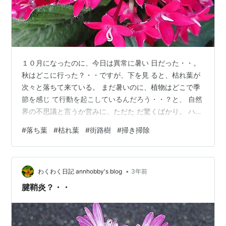
１０月になったのに、今日は異常に暑い 日だった・・。
秋はどこに行った？・・ですが、下を見 ると、枯れ葉が
次々と落ちて来ている。 まだ暑いのに、植物はどこで季
節を感じ て行動を起こしているんだろう・・？と、 自然
界の不思議と言うか営みに、ただた だ驚くばかり。 ハラ
ハラと、落ちてくる枯れ葉を見ると いよいよ毎朝の落ち
#
落ち葉
#
枯れ葉
#
街路樹
#
掃き掃除
葉掃除が大変だと現 実に戻る。 今年は街路樹のユリノキ
の剪定を早々と してくれたので、あの大きな枯れ葉に苦
労することはないと思うが、梅の木の葉、 柿の木の葉
•
等々、長い時間の戦いが始ま る季節になって来ました。
わくわく日記 annhobby's blog
3年前
腱鞘炎？・・