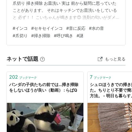
爪切り 掃き掃除 お皿洗い 実は 前から疑問に思っていた
ことがあります。 それはキッチンでお皿洗いをしている
と 必ず！！ こいちゃんが鳴きます😊 洗剤の匂いがダメ
なのか？ 換気扇もつけているし... 洗剤自体も無香料使っ
#
インコ
#
セキセイインコ
#
音に反応
#
水の音
てるし... おもしろいことに 蛇口の水を止めると 見事にピ
#
爪切り
#
掃き掃除
#
呼び鳴き
#
謎
タッと鳴き止みます💦 ひょっとして 音 に反応してる？
普通の音量で鳴く時は おしゃべりも出てきたりと機嫌良
さそうに見えるので 水の音が好き？ ただ反応しているだ
ネットで話題
もっと見る
けなのかと思ったり。 でも時々 鳴き方がどんどん激…
202
7
ブックマーク
ブックマーク
パンダの子供たちの前では…掃き掃除
シュロほうきでの掃き
をしないほうが良い（動画） : らばQ
た。ちりとり不要で簡
方法。 - 明日も暮らす