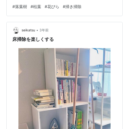
いますが、3日に一度くらいの感じで落ち葉の掃除をしま
#
落葉樹
#
枯葉
#
花びら
#
掃き掃除
す。 毎年頭を悩ませていた山茶花は切ってしまったので
とても楽になりました。体力的にというより精神的に。
今年はまだ強い北風も吹いていないので、落ち葉もそれ
•
ほど溜まりません。でも掃いてキレイになったと眺めて
seikatsu
3年前
いるそばから枯葉が落ちてくるんですよね。 掃き掃除っ
床掃除を楽しくする
て修行ですね。どこかのお坊さんがキレイ…