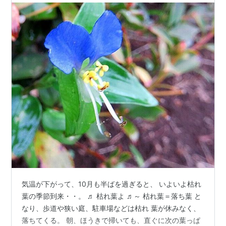
気温が下がって、10月も半ばを過ぎると、 いよいよ枯れ
葉の季節到来・・。 ♬ 枯れ葉よ ♬～ 枯れ葉＝落ち葉 と
なり、歩道や狭い庭、駐車場などは枯れ 葉が休みなく、
落ちてくる。 朝、ほうきで掃いても、直ぐに次の葉っぱ