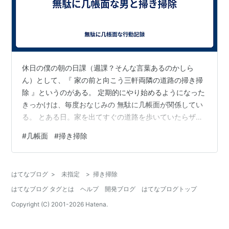
休日の僕の朝の日課（週課？そんな言葉あるのかしら
ん）として、『 家の前と向こう三軒両隣の道路の掃き掃
除 』というのがある。 定期的にやり始めるようになった
きっかけは、毎度おなじみの 無駄に几帳面が関係してい
る。 とある日。家を出てすぐの道路を歩いていたらザラ
ザラ感が。箒と塵取りを持ってきてそこを掃いてみた
#
几帳面
#
掃き掃除
ら、塵取りに心地よい音を立てて小石が転がって行くで
はないか！ き・も・ち・イ・イ！！！ 無駄に几帳面心に
火が付きその日から週課になっていったのだが、家の前
はてなブログ
>
未指定
>
掃き掃除
に毎回都合よく小石が落ちてることなんてない。そこで
はてなブログ タグとは
ヘルプ
開発ブログ
はてなブログトップ
向こう三軒両隣に遠征していくようになったのだ。 そん
な理由なので「あ～ら、吉岡さんのご主人…
Copyright (C) 2001-
2026
Hatena.