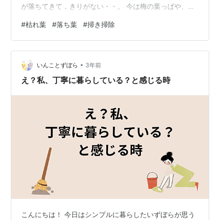
が落ちてきて，きりがない・・。 今は梅の葉っぱや、柿
の葉っぱなどが多い。 （それしか分からないのだけ
#
枯れ葉
#
落ち葉
#
掃き掃除
ど・・） 落ち葉は、堆肥などにすることが出来ると 言わ
れるが、歩道などを掃いた落ち葉は、 小砂利などが混ざ
りこんでいて堆肥にする には問題がある。 さらに問題な
•
のは？・・歩道にある街路樹 （大樹）の葉っぱが落ちる
いんことずぼら
3年前
時期・・ 大きな葉っぱは、あっという間に４５Lサイ ズ
え？私、丁寧に暮らしている？と感じる時
のゴミ袋が一杯に…
こんにちは！ 今日はシンプルに暮らしたいずぼらが思う