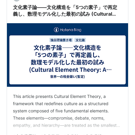
文化素子論――文化構造を「5つの素子」で再定
義し、数理モデル化した最初の試み (Cultural
Element Theory: A First Mathematical
Prototype Explaining Culture Through Five
Elements )
This article presents Cultural Element Theory, a
framework that redefines culture as a structured
system composed of five fundamental elements.
These elements—compromise, debate, norms,
empathy, and hierarchy—are treated as the smallest
units of cultural behavior. By analyzing how they