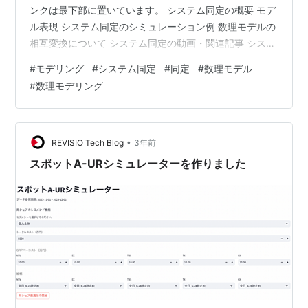
ンクは最下部に置いています。 システム同定の概要 モデ
ル表現 システム同定のシミュレーション例 数理モデルの
相互変換について システム同定の動画・関連記事 システ
ム同定の書籍 自己紹介 システム同定の概要 それではモ
#
モデリング
#
システム同定
#
同定
#
数理モデル
デリングシステム同定について説明をしていきたいと思
#
数理モデリング
います。まず制御工学において数式モデルは重要な役割
を果たします。モデルベースの制御を行う場合には、ま
ず制御対象の入出力特性に基づいてモデルを導出しま
す。 モデルに基づいた制御設計 そしてその得られた数理
•
REVISIO Tech Blog
3年前
モデルに対して必要な性能が得られ…
スポットA-URシミュレーターを作りました