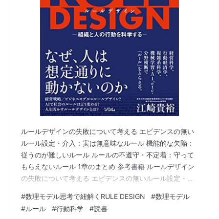
ルールデザインの失敗について考える エビデンスの無い
ルール設定・介入：実は無意味なルール 機能的な欠陥：
従うのが難しいルール ルールの不遵守・不定着：守って
もらえないルール 1章のまとめ 参考書籍 ルールデザイン
の失敗について考える エビデンスの無いルール設定・介
入：実は無意味なルール 機能的な欠陥：従うのが難しい
#
数理モデル思考で紐解くRULE DESIGN
#
数理モデル
ルール ルールの不遵守・不定着：守ってもらえないルー
#
ルール
#
行動科学
#
読書
ル 1章のまとめ 参考書籍 数理モデル思考で紐解くRULE