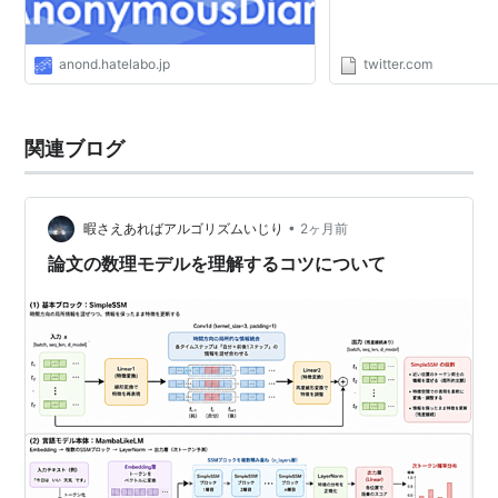
https://t.co/XDSV0
anond.hatelabo.jp
twitter.com
関連ブログ
•
暇さえあればアルゴリズムいじり
2ヶ月前
論文の数理モデルを理解するコツについて