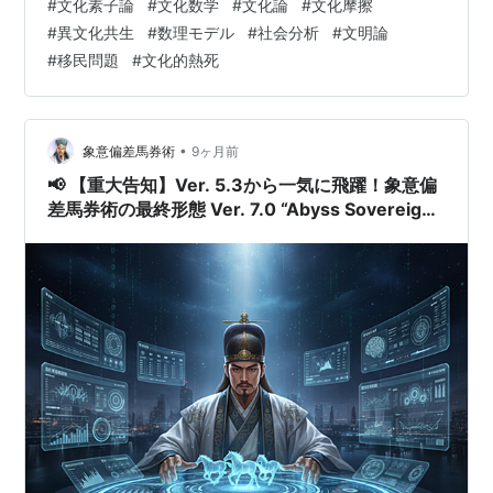
#
文化素子論
#
文化数学
#
文化論
#
文化摩擦
combine and i…
#
異文化共生
#
数理モデル
#
社会分析
#
文明論
#
移民問題
#
文化的熱死
•
象意偏差馬券術
9ヶ月前
📢 【重大告知】Ver. 5.3から一気に飛躍！象意偏
差馬券術の最終形態 Ver. 7.0 “Abyss Sovereign”
への進化と、その裏側