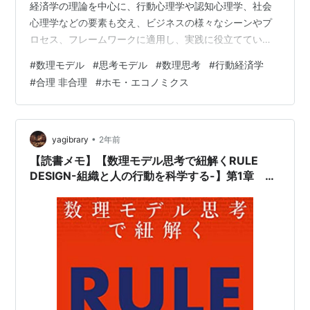
経済学の理論を中心に、行動心理学や認知心理学、社会
心理学などの要素も交え、ビジネスの様々なシーンやプ
ロセス、フレームワークに適用し、実践に役立てていき
たいと思っています。 経営の意思決定において、「数字
#
数理モデル
#
思考モデル
#
数理思考
#
行動経済学
で語る」ことは一種の正義とされてきました。利益率、
#
合理 非合理
#
ホモ・エコノミクス
成長率、KPI、ROI、NPV、IRR……数値で表せない戦略
は、説得力に欠けるとすら見なされます。その背後にあ
るのが、数理思考モデルです。 数理思考モデルとは、現
実の複雑な事象を定量化し、抽象化し、構造化すること
•
yagibrary
2年前
で、最適解を導き出すための方法論で…
【読書メモ】【数理モデル思考で紐解くRULE
DESIGN-組織と人の行動を科学する-】第1章 ル
ールデザインの失敗学―自明な失敗メカニズム