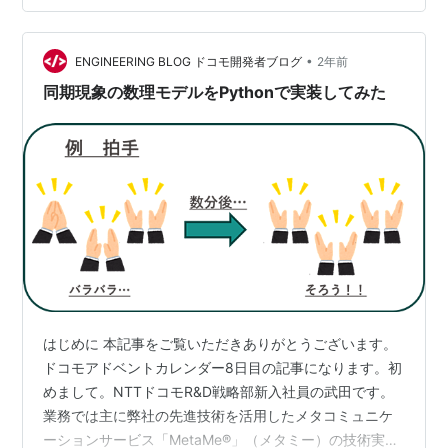
DESIGN -組織と人の行動を科学する-作者:江崎貴裕ソシ
ムAmazon数理モデル思考で紐解くRULE DESIGN -組織
と人の行動を科学する-【電子書籍】[ 江崎貴裕…
•
ENGINEERING BLOG ドコモ開発者ブログ
2年前
同期現象の数理モデルをPythonで実装してみた
はじめに 本記事をご覧いただきありがとうございます。
ドコモアドベントカレンダー8日目の記事になります。初
めまして。NTTドコモR&D戦略部新入社員の武田です。
業務では主に弊社の先進技術を活用したメタコミュニケ
ーションサービス「MetaMe®」（メタミー）の技術実装