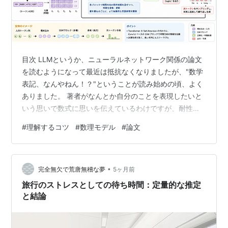
目次 LLMというか、ニューラルネットワーク関係の論文
を読むようになって最近は抵抗なくなりましたが、"数学
表記、なんやねん！？"ということが読み始めの頃、よく
ありました。 著者がなんとか自分のことを表現したいと
いう思いで数式に思いを伝えているわけですが、耐性が
ないころは、なんやねん！？でした。 そこで、 本日テー
#
理解するコツ
#
数理モデル
#
論文
マ： ニューラルネットワーク関係の論文を読む上で数式
理解を意図して、論文中の数式表記についてまとめてい
きます 良く使われる数理モデル LLM（大規模言語モデ
•
ル）の数理モデルは、基本的に Transformer アーキテク
完全無欠で荒唐無稽な夢
5ヶ月前
チャ をベースにしているので、その論文で使われる表記
旅行のストレスとしての待ち時間：定量的な推定
がほぼ共通の「…
と結論