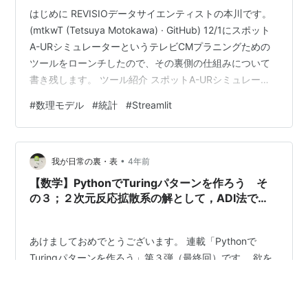
はじめに REVISIOデータサイエンティストの本川です。
(mtkwT (Tetsuya Motokawa) · GitHub) 12/1にスポット
A-URシミュレーターというテレビCMプラニングための
ツールをローンチしたので、その裏側の仕組みについて
書き残します。 ツール紹介 スポットA-URシミュレータ
ーは、テレビCMのバイイング方法の1つである「スポッ
#
数理モデル
#
統計
#
Streamlit
トCM」におけるプランニングツールです。 テレビ業界
ではこれまでグロスのリーチ指標（GRPやTRPなど）が
主に使用されていましたが、近年ユニークリーチ指標も
•
着目されるようになりました。 A-URはAttention Unique
我が日常の裏・表
4年前
Reach…
【数学】PythonでTuringパターンを作ろう そ
の３；２次元反応拡散系の解として，ADI法で
Turingパターンを描く