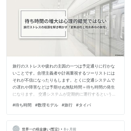
旅行のストレスや疲れの主因の一つは予定通りに行かな
いことです。合理主義者や計画重視するツーリストには
それが不信になったりもします。とくに交通システムで
の遅れや障害などは予期せぬ無駄時間＝待ち時間の発生
になります。 交通システムが定期的に運行するという前
提条件で、どの程度待ち時間が全行程において変化する
#
待ち時間
#
数理モデル
#
旅行
#
タイパ
かを簡単なモデルで説明してます。 これは大昔、寺田寅
彦が混雑する電車の遅れをそのエッセイで取り上げた、
ロゲリスト的な考察ですね。 自分の好みで「海外旅行は
•
タイパが悪い」と言いたいだけなのです。
世界一の税金嫌い(暫定)
8ヶ月前