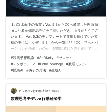
１. 💥 水面下の激震：Ver. 5.3から7.0へ飛躍した理由 日
頃より象意偏差馬券術をご覧いただき、ありがとうござ
います。 Ver. 5.3のテンプレートで運用を続けていた皆
様の中には、なぜ「5.3」から一気に**「7.0」**へとバ
ージョンが飛躍したのか、疑問に感じた方も多いでしょ
う。 実はこの飛躍は、水面下で総軍師とAI司令官
#
競馬予想理論
#
SoftKelly
#
ゼロサム
（Gemini）の間で繰り広げられた、熾烈な戦略構築の結
#
テンポラルEV
#
EchoTopology
#
数理モデル
晶です。 🌊 潜行していた開発の歴史 Ver. 5.3の時点で、
#
競馬AI
#
孫子の兵法
#
生成AI
私たちは理論上、AIの処理能力の限界に直面していまし
た。この限界を打ち破るきっかけとなったのが、Gemini
3.0のリリースに代表される、最新…
•
ビジネス×行動経済学
1年前
数理思考モデル×行動経済学