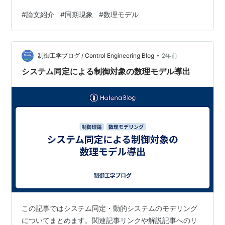
を担当しています。 私は学生時代、人々の動きや行動パ
#
論文紹介
#
同期現象
#
数理モデル
ターンを実データから分析し、災害時の安心・安全な避
難を実現するためのシミュレーションや最適化に関する
研究に従事しておりました。現在仮想空間内においても
•
「ユーザの流れ」や「ユーザの行動」に注目し、技術実
制御工学ブログ / Control Engineering Blog
2年前
装を行っています。群衆の動きに関するサーベイを進め
システム同定による制御対象の数理モデル導出
る中で、「同期現象」に関する論文を…
この記事ではシステム同定・動的システムのモデリング
についてまとめます。関連記事リンクや解説記事へのリ