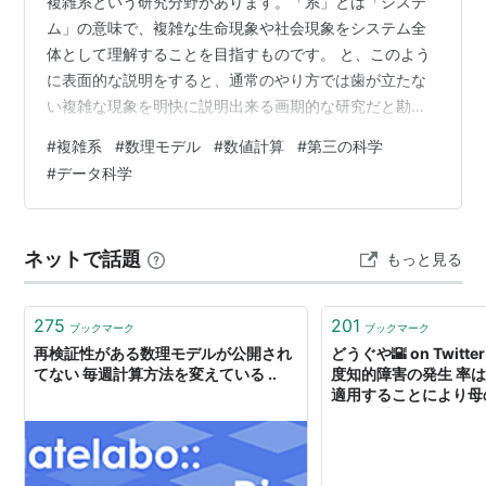
複雑系という研究分野があります。「系」とは「システ
ム」の意味で、複雑な生命現象や社会現象をシステム全
体として理解することを目指すものです。 と、このよう
に表面的な説明をすると、通常のやり方では歯が立たな
い複雑な現象を明快に説明出来る画期的な研究だと勘違
いされるかもしれません。ですが、実態は全然違いま
#
複雑系
#
数理モデル
#
数値計算
#
第三の科学
す。定義が曖昧な用語ですが、基本的には数理モデルと
#
データ科学
数値計算（コンピュータシミュレーション）を主体とし
た研究です。かつては数理研究の主流の一つでした。し
かし、ビッグデータの時代が到来し、データ科学が隆盛
ネットで話題
もっと見る
を極める中で、複雑系の研究は勢いを失っていきまし
た。例えるなら、かつての花形産業であり、現在の斜陽
産…
275
201
ブックマーク
ブックマーク
再検証性がある数理モデルが公開され
どうぐや🌇 on Twitte
てない 毎週計算方法を変えている ..
度知的障害の発生 率
適用することにより母
生時体重の 2 要因だ
説明される。"
https://t.co/leXL
情報やんけ！