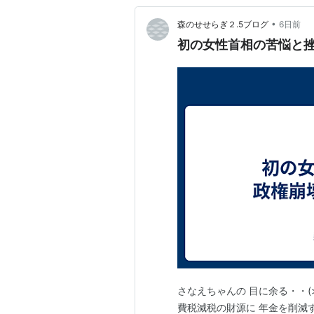
•
森のせせらぎ２.5ブログ
6日前
初の女性首相の苦悩と
さなえちゃんの 目に余る・・(>
費税減税の財源に 年金を削減す