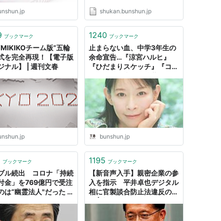
unshun.jp
shukan.bunshun.jp
9
1240
ブックマーク
ブックマーク
MIKIKOチーム版”五輪
止まらない血、中学3年生の
式を完全再現！【電子版
余命宣告…『涼宮ハルヒ』
ジナル】 | 週刊文春
『ひだまりスケッチ』『コー
ドギアス』声優・後藤邑子
と“人気絶頂で姿を消した背
景” | 文春オンライン
unshun.jp
bunshun.jp
1
1195
ブックマーク
ブックマーク
ブル続出 コロナ「持続
【新音声入手】親密企業の参
付金」を769億円で受注
入を指示 平井卓也デジタル
のは“幽霊法人"だった |
相に官製談合防止法違反の疑
オンライン
い | 文春オンライン