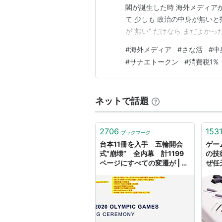
閣が誕生した時 海外メディア
て 少しも 政治の中身が無いと
が”無い” だけなら まだよかっ
走 台湾問題からの レアアー
#
海外メディア
#
さな活
#
中
ムズ問題では 自衛隊派兵寸前
#
サナエトークン
#
消費税1%
期国債安で…
ネットで話題
2706
153
ブックマーク
台本11冊を入手 五輪開会
ゲー
式“崩壊” 全内幕 計1199
の技
ページにすべての変遷が | 週
ぜ任
刊文春 電子版
アー
ン