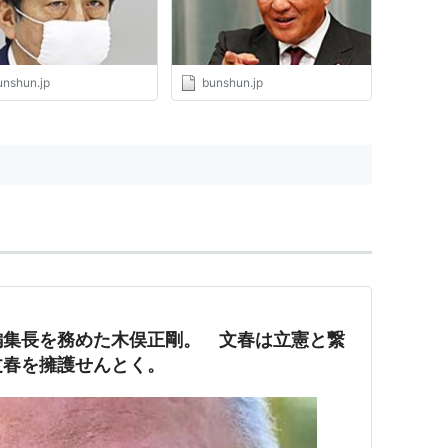
unshun.jp
bunshun.jp
編集長を務めた木俣正剛。 文春は立憲と繋
文春を擁護せんとく。