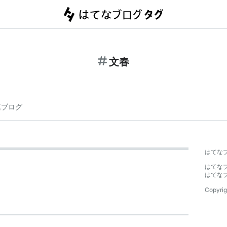
文春
連ブログ
はてな
はてな
はてな
Copyrig