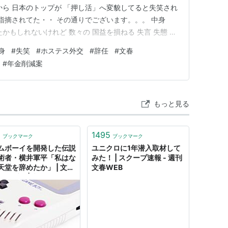
から 日本のトップが 「押し活」へ変貌してると失笑され
指摘されてた・・ その通りでございます。。。 中身
たかもしれないけれど 数々の 国益を損ねる 失言 失態 迷
ス禁輸にはじまり 殺傷能力のある兵器の輸出を認め ホル
身
#
失笑
#
ホステス外交
#
辞任
#
文春
までいき ナフサ不足問題は 価格爆上げ 急激な円安・長
#
年金削減案
もっと見る
1
1495
ブックマーク
ブックマーク
ムボーイを開発した伝説
ユニクロに1年潜入取材して
術者・横井軍平「私はな
みた！ | スクープ速報 - 週刊
天堂を辞めたか」 | 文春
文春WEB
カイブス | 文春オンライ