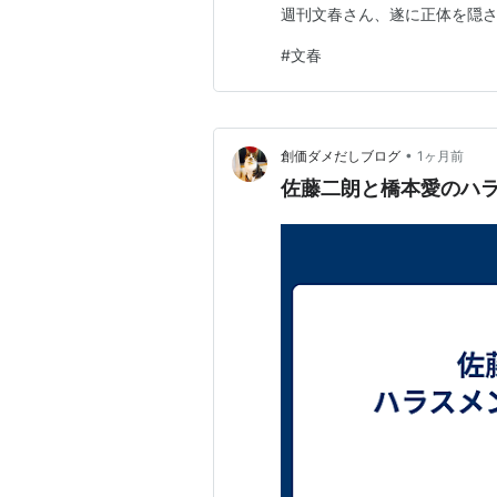
週刊文春さん、遂に正体を隠
#
文春
•
創価ダメだしブログ
1ヶ月前
佐藤二朗と橋本愛のハ