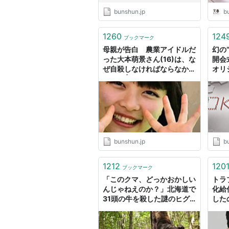
bunshun.jp
b
1260
124
ブックマーク
母親が告白 農業アイドルだ
幻の“
った大本萌景さん(16)は、な
開会
ぜ自殺しなければならなかっ
オリ
たのか | 文春オンライン
bunshun.jp
b
1212
120
ブックマーク
「このクマ、どっかおかしい
トラ
んじゃねえのか？」北海道で
化給
31頭の牛を殺した謎のヒグ
した
マを追うリーダーが感じ
文春
た“違和感” | 文春オンライン