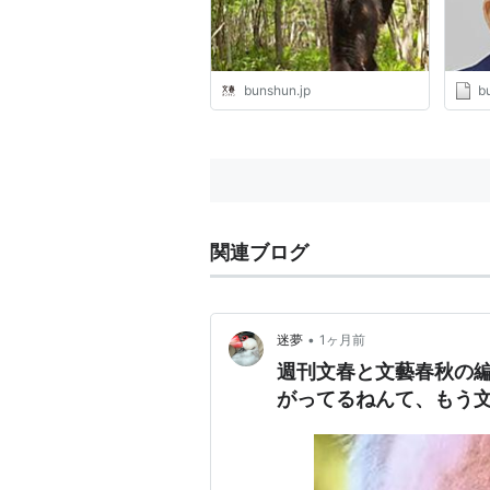
bunshun.jp
b
関連ブログ
•
迷夢
1ヶ月前
週刊文春と文藝春秋の
がってるねんて、もう