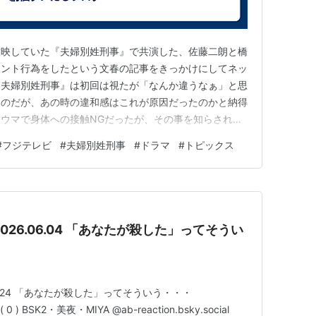
放映していた『夫婦別姓刑事』で共演した、佐藤二朗と橋
メント行為をしたという文春の記事をきっかけにしてネッ
『夫婦別姓刑事』は初回は視たが「なんか違うなぁ」と思
いのだが、あの時の違和感はこれが原因だったのかと納得
ウマで身体への接触NGだったが、その事を知らされて
本の顎に触れてしまった。その後、佐藤が楽屋で橋本に
#
フジテレビ
#
夫婦別姓刑事
#
ドラマ
#
トピックス
続けるべきではない」という趣旨の言葉を言ったことがハ
という内容。その後、佐藤サイド…
26.06.04 「あなたが殺した」ってそうい
06.24 「あなたが殺した」ってそういう・・・
夜・MIYA ‪@ab-reaction.bsky.social‬