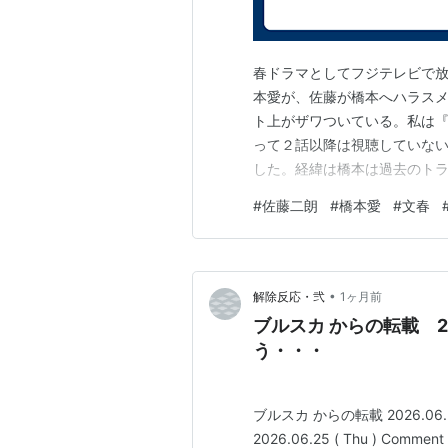
春ドラマとしてフジテレビで
本愛が、佐藤が橋本へハラス
ト上がザワついている。私は
って２話以降は視聴していな
した。経緯は橋本は過去のトラ
いなかった佐藤が撮影中に橋
#
佐藤二朗
#
橋本愛
#
文春
「そのような状態なら俳優を
ラスメントと受け止められた
•
解除反応・弐
1ヶ月前
ブルスカ からの転載 20
う・・・
ブルスカ からの転載 2026.
2026.06.25 ( Thu ) Comment ( 0 ) BSK2・美