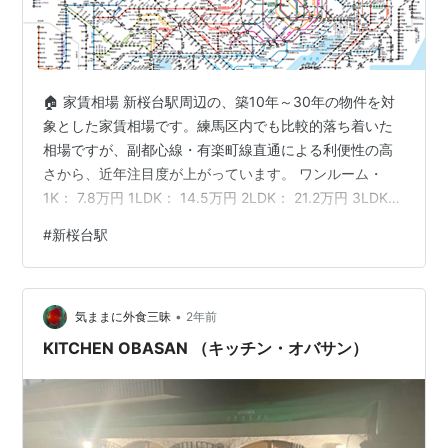
🏠 家賃相場 新桜台駅周辺の、築10年～30年の物件を対
象とした家賃相場です。練馬区内でも比較的落ち着いた
相場ですが、副都心線・有楽町線直通による利便性の高
さから、近年注目度が上がっています。 ワンルーム・
1K： 7.8万円 1LDK： 14.5万円 2LDK： 21.2万円 3LDK：
28.5万円 参照先：LIFULL HOME'S / SUUMO 家賃相場
#
新桜台駅
（2026年3月時点の市場公開データを基に算出） [PR] 新
桜台駅 徒歩10分以内の中古マンション一覧（Yahoo!不動
産） 🚃 鉄道情報 西武有楽町線の駅ですが、東京メトロ
•
有楽町線・副都心線と相互直通運転を行っているため、
気ままに外食三昧
2年前
池袋、新宿…
KITCHEN OBASAN （キッチン・オバサン）