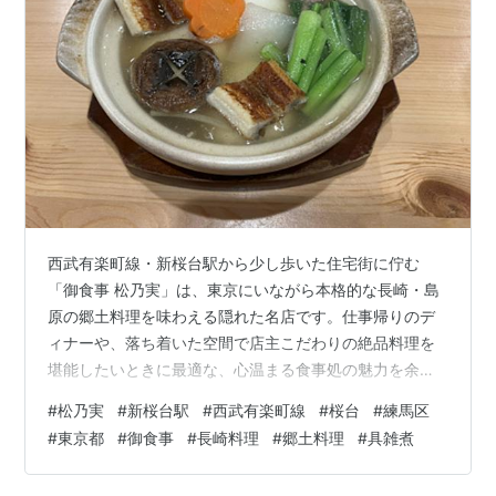
西武有楽町線・新桜台駅から少し歩いた住宅街に佇む
「御食事 松乃実」は、東京にいながら本格的な長崎・島
原の郷土料理を味わえる隠れた名店です。仕事帰りのデ
ィナーや、落ち着いた空間で店主こだわりの絶品料理を
堪能したいときに最適な、心温まる食事処の魅力を余す
ことなくご紹介します。 " data-complete="true" data-
#
松乃実
#
新桜台駅
#
西武有楽町線
#
桜台
#
練馬区
processed="true" data-sae="" data-copy-service-
#
東京都
#
御食事
#
長崎料理
#
郷土料理
#
具雑煮
computed-style="font-family: Arial, sans-serif; font-
size: 14px; font-weight: 400; margi…