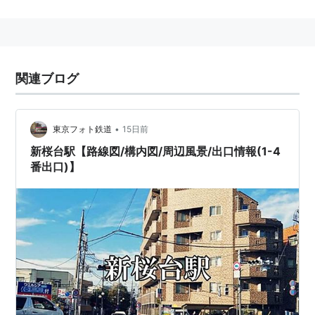
蔵大学
にも近い。
西武池袋線
の
江古田駅
へは徒歩6分ほ
ど。
西武有楽町線
は
東京メトロ
有楽町線
の支線的な位置づけ
であることから、開業当時は駅構造や案内表示類が殆ど
関連ブログ
旧営団と同じであった。
＞＞
路線案内 西武鉄道
＜＜
•
東京フォト鉄道
15日前
■
西武有楽町線
新桜台駅【路線図/構内図/周辺風景/出口情報(1-4
番出口)】
（
西武池袋線 所沢
方面直通）…
練馬駅
←「
新桜台駅
(
SI38
)」→
小竹向原駅
…
■
西武池袋線
直通（
練馬
以遠）…(至・
石神井公園駅
清瀬駅
ひばりが丘駅
所沢駅
小手指駅
飯能駅
)
●
東京メトロ
有楽町線
直通（
練馬
分岐）…(至・
池
袋駅
市ヶ谷駅
有楽町駅
新木場駅
)
●
東京メトロ
副都心線
直通（
小竹向原
以遠）…