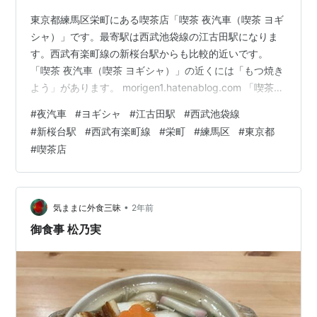
東京都練馬区栄町にある喫茶店「喫茶 夜汽車（喫茶 ヨギ
シャ）」です。最寄駅は西武池袋線の江古田駅になりま
す。西武有楽町線の新桜台駅からも比較的近いです。
「喫茶 夜汽車（喫茶 ヨギシャ）」の近くには「もつ焼き
よう」があります。 morigen1.hatenablog.com 「喫茶
夜汽車（喫茶 ヨギシャ）」へは夕食の時間帯に行きまし
#
夜汽車
#
ヨギシャ
#
江古田駅
#
西武池袋線
た。この日は新桜台駅で降りて以前より気になっていた
#
新桜台駅
#
西武有楽町線
#
栄町
#
練馬区
#
東京都
ので行ってみることに。 喫茶 夜汽車（喫茶 ヨギシャ）
#
喫茶店
店舗外観 喫茶 夜汽車（喫茶 ヨギシャ） 店内 「喫茶 夜汽
車（喫茶 ヨギシャ）」の入口の扉を開けて店内へ。お店
はカウンター席とテーブル席がありました。テー…
•
気ままに外食三昧
2年前
御食事 松乃実