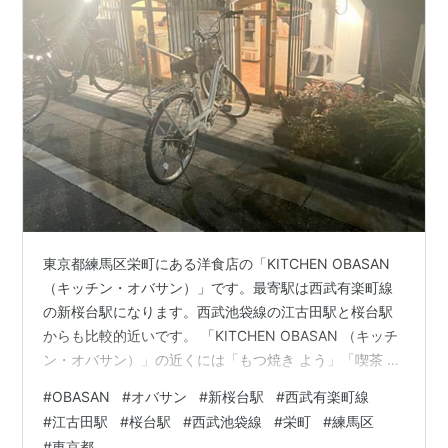
東京都練馬区栄町にある洋食店の「KITCHEN OBASAN
（キッチン・オバサン）」です。最寄駅は西武有楽町線
の新桜台駅になります。西武池袋線の江古田駅と桜台駅
からも比較的近いです。 「KITCHEN OBASAN （キッチ
ン・オバサン）」の近くには「もつ焼き よう」「喫茶 夜
汽車（喫茶 ヨギシャ）」があります。
#
OBASAN
#
オバサン
#
新桜台駅
#
西武有楽町線
morigen1.hatenablog.com morigen1.hatenablog.com
#
江古田駅
#
桜台駅
#
西武池袋線
#
栄町
#
練馬区
「KITCHEN OBASAN （キッチン・オバサン）」へは夕
#
東京都