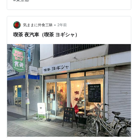
食の時間帯に行きました。 新桜台駅近くのお店をインタ
ーネットで探していると見つかったのが「KITCHEN
OBASAN （キ…
•
気ままに外食三昧
2年前
喫茶 夜汽車（喫茶 ヨギシャ）