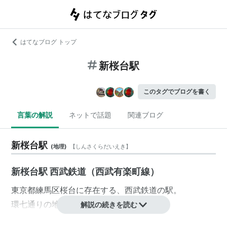
はてなブログ トップ
新桜台駅
このタグでブログを書く
言葉の解説
ネットで話題
関連ブログ
新桜台駅
(
地理
)
【
しんさくらだいえき
】
新桜台駅 西武鉄道（西武有楽町線）
東京都
練馬区
桜台
に存在する、
西武鉄道
の駅。
環七通り
の地下に位置している。
解説の続きを読む
武蔵野音楽大学
江古田キャンパスの最寄り駅であり、
武