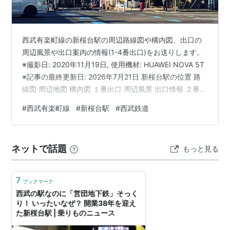
（至・
池袋駅
西早稲田駅
新宿三丁目駅
明治神宮前駅
渋谷駅
)
西武有楽町線の新桜台駅の周辺路線図や構内図、出口の
○
リスト
：
駅キーワード
周辺風景や出口案内の情報(1-4番出口)をお送りします。
○
リスト
：
駅つきキーワード
※撮影日: 2020年11月19日, 使用機材: HUAWEI NOVA 5T
※記事の最終更新日: 2026年7月21日 新桜台駅の位置 路
線図 周辺地図 構内図 １番出口 周辺風景 出口情報 ２番出
口 周辺風景 出口情報 ３番出口（エレベーター） 周辺風
#
西武有楽町線
#
新桜台駅
#
西武鉄道
景 出口情報 ３番出口（階段） 周辺風景 出口情報 ４番出
口 周辺風景 出口情報 構内の写真 隣の駅 小竹向原駅 練馬
駅 新桜台駅の位置 西武有楽町線は、練馬駅と小竹向原駅
ネットで話題
もっと見る
を結ぶ路線で、途中駅は新桜台駅のみとなっています。
小竹向原駅…
7
ブックマーク
西武の駅なのに「営団地下鉄」そっく
り！ いったいなぜ？ 開業38年を迎え
た新桜台駅 | 乗りものニュース