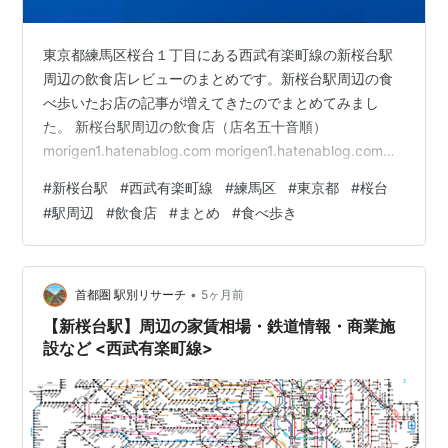
東京都練馬区桜台１丁目にある西武有楽町線の新桜台駅
周辺の飲食店レビューのまとめです。新桜台駅周辺の食
べ歩いたお店の記事が増えてきたのでまとめてみまし
た。 新桜台駅周辺の飲食店（店名五十音順）
morigen1.hatenablog.com morigen1.hatenablog.com
morigen1.hatenablog.com morigen1.hatenablog.com
#
新桜台駅
#
西武有楽町線
#
練馬区
#
東京都
#
桜台
（参考記事） morigen1.hatenablog.com ブログランキン
#
駅周辺
#
飲食店
#
まとめ
#
食べ歩き
グに参加しております。皆様のクリックがブログ継続の
励みになります。1日1回クリックに御協力のほど何卒宜
しくお願い申し上げます。 にほんブログ…
•
首都圏 駅別リサーチ
5ヶ月前
【新桜台駅】周辺の家賃相場・鉄道情報・商業施
設など <西武有楽町線>