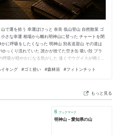
 山で運を拾う 幸運ぽけっと 奈良 低山登山 自然散策 ゴ
き 小さな幸運 相場から離れ明神山に登った チャートを閉
静かに呼吸をしたくなった 明神山 別名送迎山 その道は
がゆっくり流れていた 誰かが捨てた空き缶 吸い殻 プラ
山の呼吸が穏やかになる気がした 遠くでウグイスが鳴く
のがありがとうと小さく微笑んだようだった 木々の間を
ハイキング
#
ゴミ拾い
#
森林浴
#
フィトンチット
っていく 森林浴という言葉よりもっと静かな何かを 胸い
もっと見る
6
ブックマーク
明神山－愛知県の山