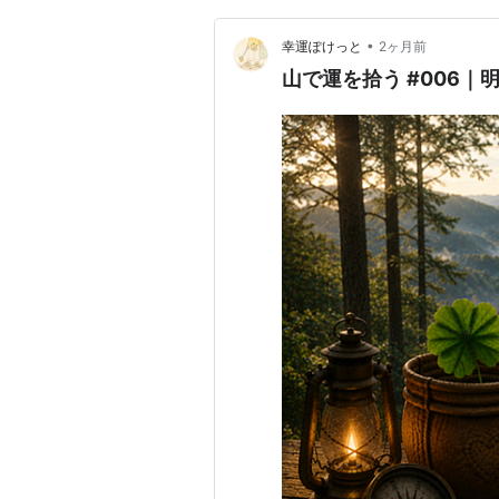
•
幸運ぽけっと
2ヶ月前
山で運を拾う #006