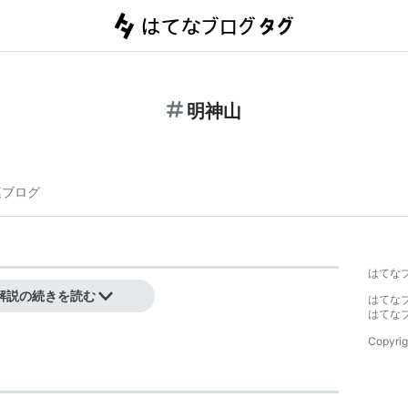
明神山
連ブログ
はてな
メートル。
解説の続きを読む
はてな
はてな
Copyrig