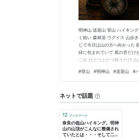
明神山 送迎山 登山 ハイキング
ミ拾い 森林浴 ウグイス 山歩
じて今日は山の方へ向かった 
緑に包まれていて 風の音だけ
ごみ ひとつふたつ拾うたび 
ホーホケキョ まるで山そのも
#
登山
#
明神山
#
送迎山
#
抜ける風が 肌ではなく心を洗
っぱいに吸い込ん…
ネットで話題
12
ブックマーク
奈良の低山ハイキング。明神
山の山頂がこんなに整備され
ていたとは・・・そして二ホ