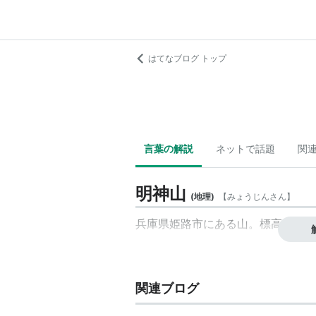
はてなブログ トップ
言葉の解説
ネットで話題
関
明神山
(
地理
)
【
みょうじんさん
】
兵庫県姫路市にある山。標高668
関連ブログ