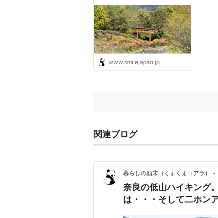
ンアナグマに遭遇 - 暮らしの
顛末（くまくまコアラ）
www.smilejapan.jp
関連ブログ
•
暮らしの顛末（くまくまコアラ）
奈良の低山ハイキング
は・・・そして二ホン