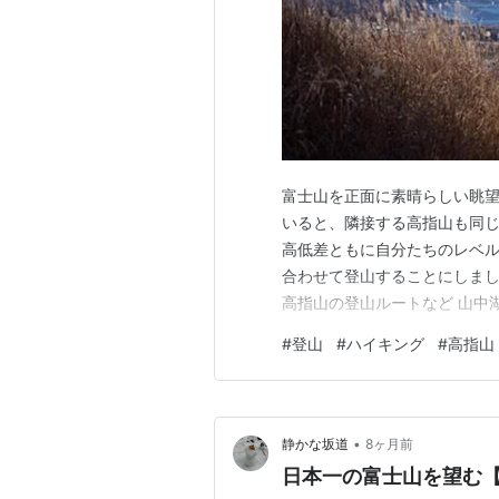
富士山を正面に素晴らしい眺
いると、隣接する高指山も同
高低差ともに自分たちのレベ
合わせて登山することにしまし
高指山の登山ルートなど 山中
切通峠から鉄砲木の頭へ 鉄砲
#
登山
#
ハイキング
#
高指山
頭・高指山の登山ルートなど 
うぎのあたま） 別名：明神山 
•
静かな坂道
8ヶ月前
日本一の富士山を望む