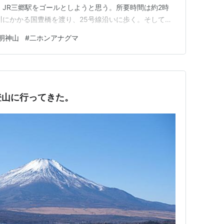
、JR三郷駅をゴールとしようと思う。所要時間は約2時
川にかかる国豊橋を渡り、25号線沿いに歩く。そして明
 坂道の住宅街を歩いていると、看板に小さく「山を登
明神山
#
二ホンアナグマ
った。どうやらこの道で間違いないのだろう。 住宅街
わる。この辺りで登山者…
登山に行ってきた。