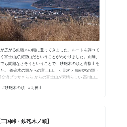
望が広がる鉄砲木の頭に登ってきました。ルートを調べて
じく富士山好展望山だということがわかりました。距離、
ルでも問題なさそうということで、鉄砲木の頭と高指山を
た。 鉄砲木の頭からの富士山。 ＜目次＞ 鉄砲木の頭・
湖交流プラザきらら からの富士山が素晴らしい 高指山へ
木の頭へ登頂 ススキに覆われていた鉄砲木ノ頭 鉄砲木の
#
鉄砲木の頭
#
明神山
鉄砲木ノ頭（明神山）山頂で撮影。 鉄砲木の頭（てっぽ
標高12…
【三国峠・鉄砲木ノ頭】