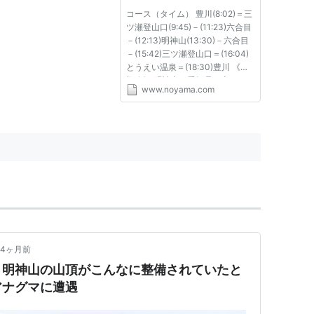
コース（タイム） 豊川(8:02)＝三
ツ瀬登山口(9:45)－(11:23)六合目
－(12:13)明神山(13:30)－六合目
－(15:42)三ツ瀬登山口＝(16:04)
とうえい温泉＝(18:30)豊川 《山
概略》 明神山は愛知県の山であ
www.noyama.com
る。愛知県の仲間の誘いで行くこ
とになったが、はじめはそれがど
こにあるのかわからなかった。
『マイカー登山ベストコース[...
4ヶ月前
。明神山の山頂がこんなに整備されていたと
アナグマに遭遇