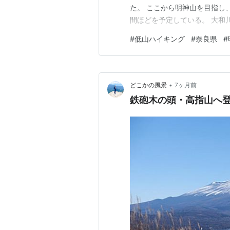
た。 ここから明神山を目指し
間ほどを予定している。 大和
神山を目指して住宅街を歩く。
#
低山ハイキング
#
奈良県
#
る会」というシールが貼ってあ
から農耕地エリアへと景色が変
•
どこかの風景
7ヶ月前
鉄砲木の頭・高指山へ