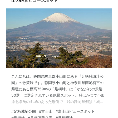
山の絶景ビュースポット
こんにちは。静岡県駿東郡小山町にある『足柄峠城址公
園』の散策録です。静岡県小山町と神奈川県南足柄市の
県境にある標高759mの「足柄峠」は「かながわの景勝
50選」に選定されている絶景スポット。峠はかつて小田
原北条氏の山城のあった場所で、峠の静岡県側は「城址
公園」として整備されています。とにかく、富士山の眺
#
足柄城址公園
#
富士山
#
富士山ビュースポット
めが素晴らしいですよ！ 足柄山と言えば、やはり金太
#
足柄峠
#
足柄万葉公園
#
足柄明神