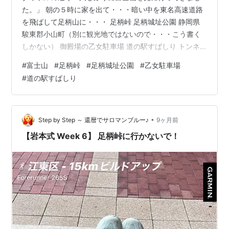
た。」 朝の５時に家を出て・・・暗い中を東名高速道路
を飛ばして足柄山に・・・ 足柄峠 足柄城址公園 静岡県
駿東郡小山町（別に観光地ではないので・・・こう書く
しかない） 御殿場の乙女駐車場 道の駅すばしり トンネ
ルをくぐると・・・もう、すぐ近くに・・・わぁ、迫
#
富士山
#
足柄峠
#
足柄城址公園
#
乙女駐車場
力！ とりあえず、今回はここまで やっぱり富士山は、上
#
道の駅すばしり
が白くなくちゃ、ねぇ！ 続きの記事はこちら 久しぶりに
富士山を見に行ってきました。 続き - Re: The history of
"M&Y"
•
Step by Step ～ 還暦でサロマンブルー♪
9ヶ月前
【岩本式 Week 6】 足柄峠に行かないで！