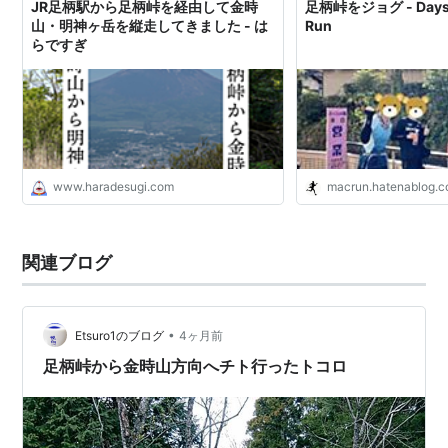
JR足柄駅から足柄峠を経由して金時
足柄峠をジョグ - Days o
山・明神ヶ岳を縦走してきました - は
Run
らですぎ
www.haradesugi.com
macrun.hatenablog.
関連ブログ
•
Etsuro1のブログ
4ヶ月前
足柄峠から金時山方向へチト行ったトコロ