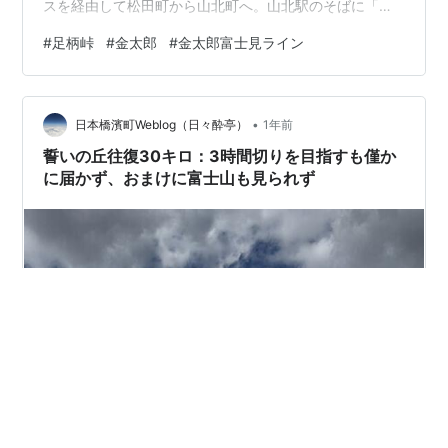
スを経由して松田町から山北町へ。山北駅のそばに「山
北町へ ようこそ」と書かれた大きな看板が目にとまった
#
足柄峠
#
金太郎
#
金太郎富士見ライン
が、こんなのあった？ 最近できたのかな。 山北駅近くに
あった「山北町へようこそ」の看板 山北からはお馴染み
の国道246号回避ルートを進む。その途中にあるのが
•
「一休食堂」。通るたびに気になっていたのだが、それ
日本橋濱町Weblog（日々酔亭）
1年前
が昨年、なんとテレ東「絶メシロード2024」で紹介され
誓いの丘往復30キロ：3時間切りを目指すも僅か
た。昭和29年から続く、現在は…
に届かず、おまけに富士山も見られず