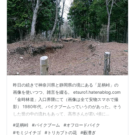
昨日の続きで神奈川県と静岡県の境にある「足柄峠」の
画像を使いつつ、雑言を綴る。 etsuro1.hatenablog.com
「金時林道」入口界隈にて（画像は全て安物スマホで撮
影） 1980年代、バイクブームっていうのがあった。そう
した世の中の流れもあって、高市さんが若い頃に
Kawasakiのバイクに乗っていた図、というコトになって
#
足柄峠
#
バイクブーム
#
オフロードバイク
くるんだろう。案外、その時代に学生だった世代の二輪
#
モミジイチゴ
#
トリカブトの花
#
藪漕ぎ