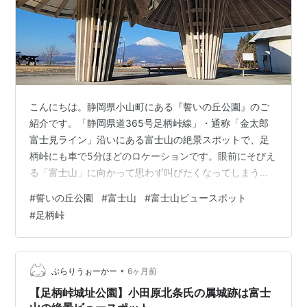
こんにちは。静岡県小山町にある『誓いの丘公園』のご
紹介です。「静岡県道365号足柄峠線」・通称「金太郎
富士見ライン」沿いにある富士山の絶景スポットで、足
柄峠にも車で5分ほどのロケーションです。眼前にそびえ
る「富士山」に向かって思わず叫びたくなってしまう雰
囲気から「誓いの丘」と名づけられた公園で、春と秋に
#
誓いの丘公園
#
富士山
#
富士山ビュースポット
は夕陽が富士山頂に沈んでいく「ダイヤモンド富士」を
#
足柄峠
撮影しようと多くのカメラマンが訪れる人気の場所でも
あります！ 誓いの公園 入口 未舗装ですが、駐車場は思
っていたより広め。普通車20台くらいは駐車できそうで
す。今年2026年2～3月は公園改修工事のため、閉鎖にな
•
ぶらりうぉーかー
6ヶ月前
るとの事で、駐車場をコンクリートか…
【足柄峠城址公園】小田原北条氏の属城跡は富士