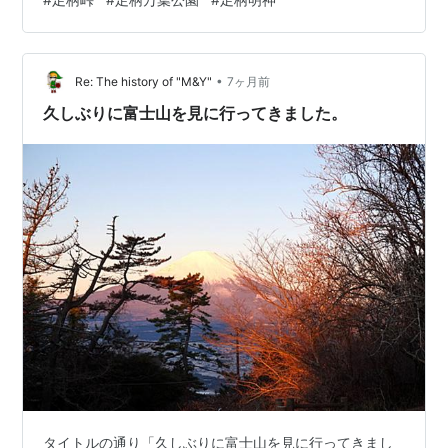
郎。童謡の歌詞の通り「まさかり担いだ金太郎 熊にまた
がりお馬の稽古」のイラストです！ 足柄峠駐車場 「足柄
峠」には、この史跡のようなものの隣りに10台くらい駐
車できるスペースがありますが、ここが駐車場のようで
•
Re: The history of "M&Y"
7ヶ月前
す。 新羅三郎義光吹笙之石 その史跡の…
久しぶりに富士山を見に行ってきました。
タイトルの通り「久しぶりに富士山を見に行ってきまし