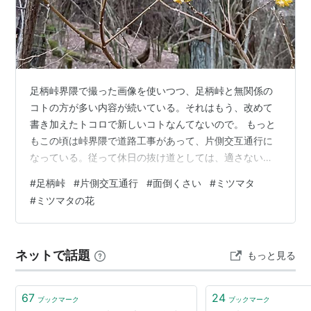
足柄峠界隈で撮った画像を使いつつ、足柄峠と無関係の
コトの方が多い内容が続いている。それはもう、改めて
書き加えたトコロで新しいコトなんてないので。 もっと
もこの頃は峠界隈で道路工事があって、片側交互通行に
なっている。従って休日の抜け道としては、適さない状
況が生じている。たぶん、足柄峠でも東名でも到着時間
#
足柄峠
#
片側交互通行
#
面倒くさい
#
ミツマタ
に差は生じないだろう・・・というよりは、結局は東名
#
ミツマタの花
利用の方が早いような気もする。 そして足柄峠は神奈川
県側に入ると勾配がキツイ上にタイトコーナーが連続す
る。しかも道幅も狭いトコロがある。そういう道での運
ネットで話題
もっと見る
転が苦手な方は踏み込まないのが賢明だ。 この足柄峠の
渋滞状況は、グーグルマップを見れば分かる。峠…
67
24
ブックマーク
ブックマーク