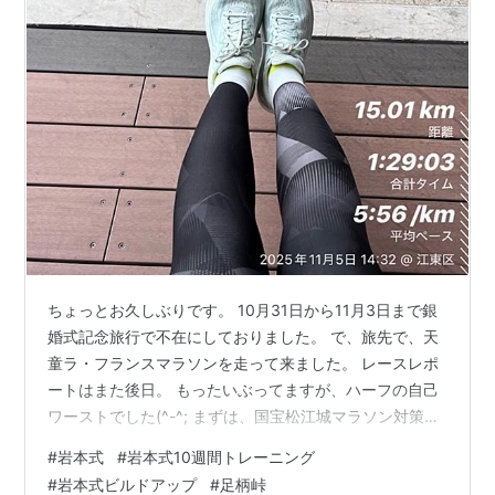
ちょっとお久しぶりです。 10月31日から11月3日まで銀
婚式記念旅行で不在にしておりました。 で、旅先で、天
童ラ・フランスマラソンを走って来ました。 レースレポ
ートはまた後日。 もったいぶってますが、ハーフの自己
ワーストでした(^-^; まずは、国宝松江城マラソン対策の
岩本式10週間トレーニングの進捗状況について書きたい
#
岩本式
#
岩本式10週間トレーニング
と思います。 限界突破マラソン練習帳 「サブ４」「サブ
#
岩本式ビルドアップ
#
足柄峠