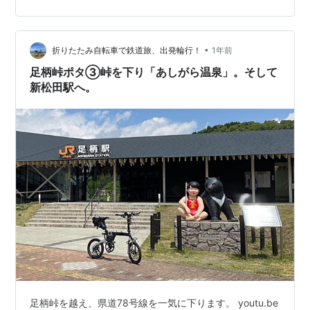
３．５」「サブ３１５」「サブ３」書/講談社/岩本能史
posted with カエレバ 楽天市場 Amazon Yahooショッピ
ング 先週（Week 5）の土曜日は旅行中で、黄色い本のメ
ニュー、「峠走25㎞」を実施するこ…
•
折りたたみ自転車で鉄道旅、出発輪行！
1年前
足柄峠ポタ③峠を下り「あしがら温泉」。そして
新松田駅へ。
足柄峠を越え、県道78号線を一気に下ります。 youtu.be