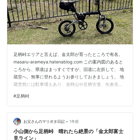
足柄峠エリアと言えば、金太郎が育ったところで有名。
masaru-arameya.hatenablog.com この案内図のあると
ころから、県道はまっすぐですが、旧道に左折して、 地
蔵堂へ。無事に登れるようお参りしておきましょう。 地
蔵堂前には駐車場もあり、金時山や足柄古道、矢倉岳へ
の登山口です。 旧道をゆるゆる登っていきます。
#
足柄峠
youtu.be 新道は少し下を通っていますが、のちに合流。
矢倉岳を背に勾配がキツくなります。 足柄古道を横切り
ながらクネクネ登っていきますが、 腰に異変発生。。。
•
具体的には腰椎の周りをつったような感覚。 ストレッチ
お父さんのマリポタ日記
1年前
したりして、 騙し騙しに進みます。。。ちょっと登…
小山側から足柄峠 晴れたら絶景の「金太郎富士
見ライン」