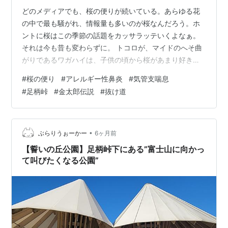
どのメディアでも、桜の便りが続いている。あらゆる花
の中で最も騒がれ、情報量も多いのが桜なんだろう。ホ
ントに桜はこの季節の話題をカッサラッテいくよなぁ。
それは今も昔も変わらずに。 トコロが、マイドのへそ曲
がりであるワガハイは、子供の頃から桜があまり好きで
はないのだった。たぶん日本だけでなく、全世界的にみ
#
桜の便り
#
アレルギー性鼻炎
#
気管支喘息
ても圧倒的少数派に属するのだろうと思っている。で、
#
足柄峠
#
金太郎伝説
#
抜け道
その理由は幼少期からのアレルギーに繋がってしまう。
ナニにつけてもアレルギーが酷かったし、現在進行形で
もあるので、我が人生はアレルギーと共にあり、価値観
もアレルギーに支配されてしまっているトコロがある。
•
ぶらりうぉーかー
6ヶ月前
つまり桜＝アレルギー性鼻炎（重症）という結びつ…
【誓いの丘公園】足柄峠下にある”富士山に向かっ
て叫びたくなる公園”