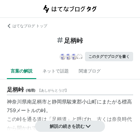
はてなブログ トップ
足柄峠
このタグでブログを書く
言葉の解説
ネットで話題
関連ブログ
足柄峠
(
地理
)
【
あしがらとうげ
】
神奈川県南足柄市と静岡県駿東郡小山町にまたがる標高
759メートルの峠。
この峠を通る道は「足柄道」と呼ばれ、古くは奈良時代
解説の続きを読む
から開かれていた。