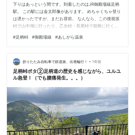
下りはあっという間です。到着したのはJR御殿場線足柄
駅。 この駅には金太郎像があります。 めちゃくちゃ登り
は遅かったですが、まだお昼前。 なんなら、この後籠坂
峠で山中湖に行ったり、乙女峠・長尾峠で箱根に行くく
らいの時間はありますが、腰が・・・。大人しく帰るか
#
足柄峠
#
御殿場線
#
あしがら温泉
どうか。。。 以前足柄駅スタートで、籠坂峠と三国・明
神峠を周回しました。 その時に締めに「あしがら温泉」
に寄ったのですが、休館中でした。 現在は新たな運営管
•
理者となって営業しているので、リベンジして帰ります
折りたたみ自転車で鉄道旅、出発輪行！
1年前
か。 足柄駅から1㎞くらいゆっくり登っていきます。すぐ
足柄峠ポタ②足柄道の歴史を感じながら、ユルユ
横を東名高速が走っ…
ル急登！（でも腰痛発生。。。）