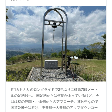
約1カ月ぶりのロングライドで2年ぶりに標高759メート
ルの足柄峠へ。 南足柄からは何度か上っているけど、今
回は初の静岡・小山側からのアプローチ。連休中なので
国道246号は避け、中井町〜大井町のアップダウンコー