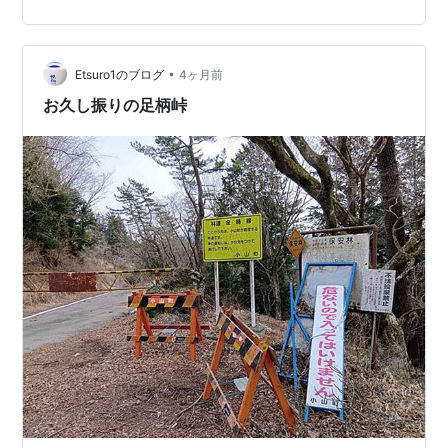
免許所持率は高いんじゃなかろうか？ そのブームの火付
け役になったのは漫画・・・いつの時代も漫画。「バリ
バリ伝説」が絡んでいるには違いない。この漫画のスト
ーリーを説明するのは省略するけれど、出てくるのはロ
•
Etsuro1のブログ
4ヶ月前
ードバイクなの…
お久し振りの足柄峠