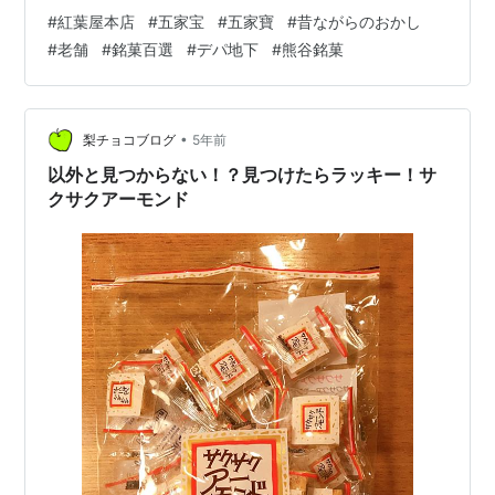
けると懐かしく思い出していましたが、急に食べたくな
#
紅葉屋本店
#
五家宝
#
五家寶
#
昔ながらのおかし
り、日本橋高島屋さんへ行った際に『銘菓百選』へ寄
#
老舗
#
銘菓百選
#
デパ地下
#
熊谷銘菓
り、お持ち帰りしてきました。埼玉県熊谷市に本店を構
える『紅葉屋本店（もみじやほんてん）』さんの五家寶
です。 「五家宝」といったら、やはりこの店が一番！と
私的には思っています（笑） ※あえて一般的なお菓子名
•
梨チョコブログ
5年前
としては「五家宝」、紅葉屋さんのものは「五家寶…
以外と見つからない！？見つけたらラッキー！サ
クサクアーモンド