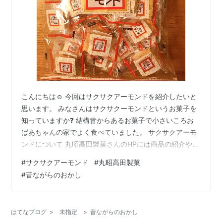
こんにちは☺️ 今回はサクサクアーモンドを紹介したいと
思います。 みなさんはサクサクーモンドというお菓子を
知っていますか❓ 結構昔からあるお菓子で小さいころお
ばあちゃんの家でよく食べていました。 サクサクアーモ
ンドについて 丸昭高田製菓さんのHPには商品の紹介や製
造方法などは記載されていますが、いつから販売されて
#
サクサクアーモンド
#
丸昭高田製菓
いるかは載っていませんでした。 いろいろ検索している
#
昔ながらのおかし
と、「あだちの公社ニュース」で2004年に会社の社長さ
んがインタビューを受けていました。 一部を抜粋すると“
昭和44年（１９６９年）創業の同社の主力商品は、昔懐
はてなブログ
>
未指定
>
昔ながらのおかし
かしい「たまごパン」と「サクサクアーモンド」。”“「サ