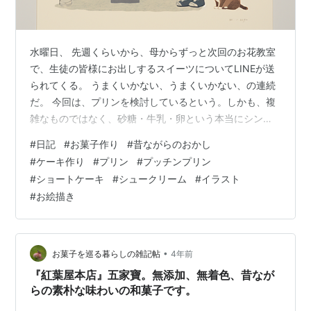
水曜日、 先週くらいから、母からずっと次回のお花教室
で、生徒の皆様にお出しするスイーツについてLINEが送
られてくる。 うまくいかない、うまくいかない、の連続
だ。 今回は、プリンを検討しているという。しかも、複
雑なものではなく、砂糖・牛乳・卵という本当にシンプ
ルなものにしたい、とのこと。なんか、ちょっと前くら
#
日記
#
お菓子作り
#
昔ながらのおかし
いに昔ながらのプリンって流行った気がするけれど、そ
#
ケーキ作り
#
プリン
#
プッチンプリン
れに近しいことをしたいらしい。 確かに固まるし、味は
#
ショートケーキ
#
シュークリーム
#
イラスト
良いのだけれど、毎回出来上がった後のかたちがバラバ
#
お絵描き
ラで、複数の生徒さんを一回の教室で教えるとなると、
ばらつきがあるのはNGだ。 味はとっても良いらしく、試
作をどんだけ作っても、気づいたら父…
•
お菓子を巡る暮らしの雑記帖
4年前
『紅葉屋本店』五家寶。無添加、無着色、昔なが
らの素朴な味わいの和菓子です。