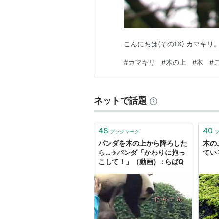
こんにちは(その16) カマキ
#
カマキリ
#
木の上
#
木
#
ネットで話題
48
40
ブックマーク
パンダを木の上から降ろした
木の
ら…→パンダ「かわりに抱っ
てい
こして！」（動画） : らばQ