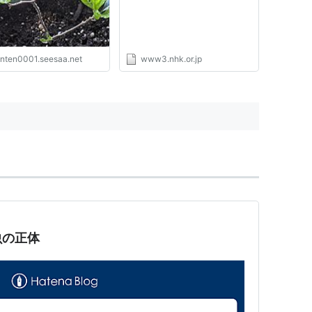
enten0001.seesaa.net
www3.nhk.or.jp
虫の正体