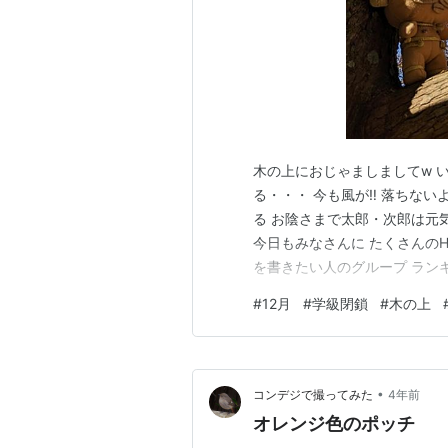
木の上におじゃましましてw い
る・・・ 今も風が‼ 落ちないよ
る お陰さまで太郎・次郎は元
今日もみなさんに たくさんのH
を書きたい人のグループ ラン
#
12月
#
学級閉鎖
#
木の上
•
コンデジで撮ってみた
4年前
オレンジ色のポッチ 