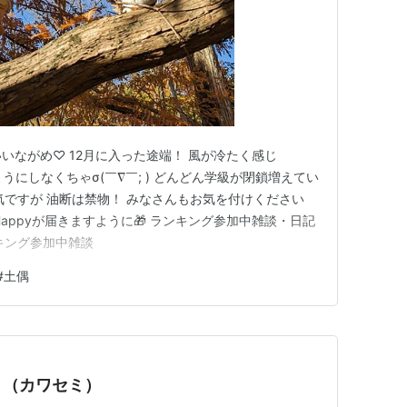
いながめ♡ 12月に入った途端！ 風が冷たく感じ
うにしなくちゃσ(￣∇￣; ) どんどん学級が閉鎖増えてい
気ですが 油断は禁物！ みなさんもお気を付けください
appyが届きますように🎁 ランキング参加中雑談・日記
キング参加中雑談
#
土偶
（カワセミ）