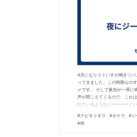
4月になりうぐいすが鳴きツバ
ってきました。この時期もの
メです。 そして夜虫が一斉に
声が聞こえてくるので、これ
れているようなジーーーーと
た。土の中からのジーーーー
#
クビキリギス
#
オケラ
#
ジ
ジーーーが聞こえました。あ
#
何
と、クビキリギスでした。 ク