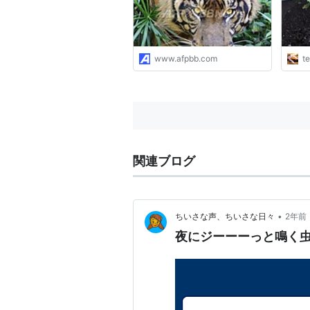
www.afpbb.com
t
関連ブログ
•
ちいさな声、ちいさな日々
2年前
夜にジーーーっと鳴く