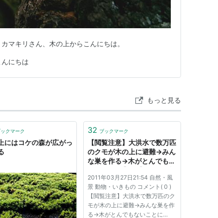
リ。カマキリさん、木の上からこんにちは。
こんにちは
もっと見る
32
ブックマーク
ブックマーク
上にはコケの森が広がっ
【閲覧注意】大洪水で数万匹
る
のクモが木の上に避難→みん
な巣を作る→木がとんでもな
いことに : 【2ch】コピペ情
2011年03月27日21:54 自然・風
報局
景 動物・いきもの コメント( 0 )
【閲覧注意】大洪水で数万匹のク
モが木の上に避難→みんな巣を作
る→木がとんでもないことに