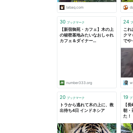
labaq.com
da
30
24
ブックマーク
【新宿御苑・カフェ】木の上
これ
の秘密基地みたいなおしゃれ
クマ
カフェ＆ダイナー
でや
『ARMWOOD COTAGE』
number333.org
w
20
19
ブックマーク
ブ
トラから逃れて木の上に、救
【長
出待ち4日 インドネシア
朝・
た！
シの