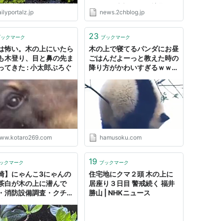
Tweet 1：名無しさん＠涙目で
ilyportalz.jp
news.2chblog.jp
す。(神奈川県)：2011/03/27(日)
19:21:47.68 ID:sGxYbO9i0 2010
年７月に大洪水に襲われたパキス
23
ブックマーク
ブックマーク
タンで、木の上に避難した何万も
は怖い。木の上にいたら
木の上で寝てるパンダにお昼
の 蜘...
も木登り、目と鼻の先ま
ごはんだよーっと教えた時の
ってきた : 小太郎ぶろぐ
降り方がかわいすぎるｗｗｗ
ｗｗｗｗｗｗｗｗ:ハムスタ
ー速報
ww.kotaro269.com
hamusoku.com
19
ックマーク
ブックマーク
崎】にゃんこ3にゃんの
住宅地にクマ２頭 木の上に
茶白が木の上に潜んで
居座り３日目 警戒続く 福井
・消防設備調査・クチナ
勝山 | NHKニュース
成長が嬉しい日