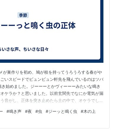
メが巣作りを初め、鳩が枝を持ってうろうろする春がや
すごいスピードでビュンビュン軒先を飛んでいるのはツバ
鳴き始めました。ジーーーとかヴィーーーみたいな鳴き
はオケラか？と思いました。以前玄関先でなにか電気が漏
いう音がし、正体を突き止めたら土の中で、オケラでし
はオケラ。でもこの前キャンプに行ったときは木の上から
ー
#
鳴き声
#
夜
#
虫
#
ジーッと鳴く虫
#
木の上
れ？木の上から聞こえるけどオケラ？と思って調べてみる
ビキリギス、家でよく見かけま…