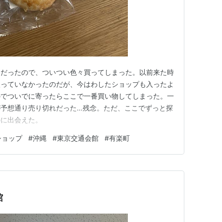
りだったので、ついつい色々買ってしまった。以前来た時
入っていなかったのだが、今はわしたショップも入ったよ
のでついでに寄ったらここで一番買い物してしまった。一
が予想通り売り切れだった…残念。ただ、ここでずっと探
のに出会えた。
ショップ
#
沖縄
#
東京交通会館
#
有楽町
館