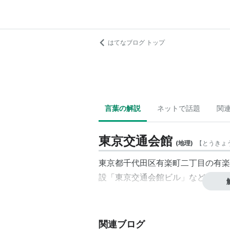
はてなブログ トップ
言葉の解説
ネットで話題
関
東京交通会館
(
地理
)
【
とうきょ
東京都
千代田区
有楽町
二丁目
の
有楽
設「
東京交通会館ビル
」などを運営
関連ブログ