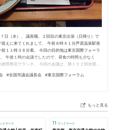
７日（水）、 議長職、２回目の東京出張（日帰り）で
が迎えに来てくれまして、 午前８時４１分芦原温泉駅発
午前１１時３６分着。 今回の目的地は東京国際フォーラ
。 午後１時の会議でしたので、昼食の時間も少なく
の徳田商店でランチ。 今回の会議は、第１０２回全国市
高市早苗内閣総理大臣が来るので、 入館時は入念に検査
会
#
全国市議会議長会
#
東京国際フォーラム
高市早苗総理の肉声を聞きましたが、 落ち着いてしっか
た。 前回の東京出…
もっと見る
11
ックマーク
ブックマーク