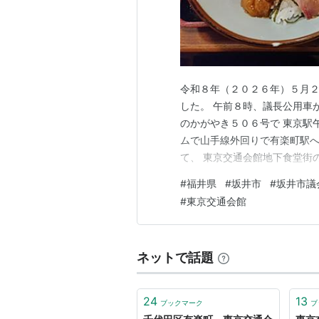
令和８年（２０２６年）５月２
した。 午前８時、議長公用車
のかがやき５０６号で 東京駅
ムで山手線外回りで有楽町駅へ
て、 東京交通会館地下食堂街
議会議長会定期総会。 来賓に
#
福井県
#
坂井市
#
坂井市議
しておりました。 久しぶりに
#
東京交通会館
りとしたご挨拶で、さすがでし
ネットで話題
24
13
ブックマーク
ブ