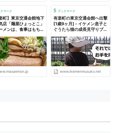
5
ックマーク
ブックマーク
楽町】東京交通会館地下
有楽町の東京交通会館へ出撃
気店「麺屋ひょっとこ」
[1歳9ヶ月] - イケメン息子と
ーメンは、食事はもちろ
ぐうたら猫の成長見守りブロ
んだ後の〆にだって食べ
グ
、いつでも食べたいお吸
感覚な1杯 - 己【おれ】
ww.masaemon.jp
www.ikemenmusuko.net