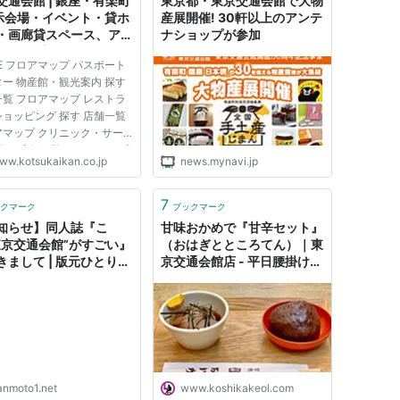
交通会館 | 銀座・有楽町
東京都・東京交通会館で大物
展示会場・イベント・貸ホ
産展開催! 30軒以上のアンテ
・画廊貸スペース、アン
ナショップが参加
ショップ、パスポート -
E フロアマップ パスポート
パスポート、イベントホー
ー 物産館・観光案内 探す
画廊のレンタルスペー
覧 フロアマップ レストラ
グルメ、お食事、ショッ
ョッピング 探す 店舗一覧
グ
アマップ クリニック・サー
探す 店舗一覧 フロアマップ
ww.kotsukaikan.co.jp
news.mynavi.jp
事場・会議室 イベント一覧
ご検討の方 主催者の方 ア
・駐車場 アクセス 駐車
7
クマーク
ブックマーク
輪場 会場をご検討の方 ...
知らせ】同人誌『こ
甘味おかめで『甘辛セット』
東京交通会館”がすごい』
（おはぎとところてん）｜東
きまして | 版元ひとり公
京交通会館店 - 平日腰掛け
イト
OLのメモ帳
anmoto1.net
www.koshikakeol.com