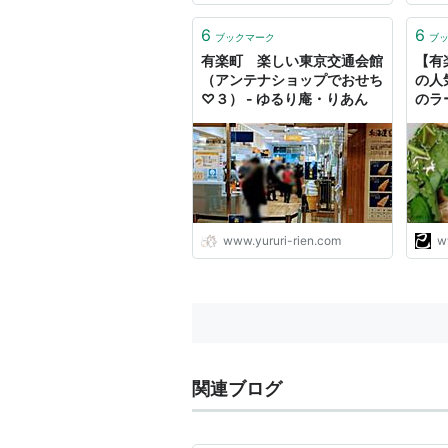
6
6
ブックマーク
ブ
有楽町 楽しい東京交通会館
【有
（アンテナショップでおせち
の人
♡３） - ゆるり庵・りあん
のラ
ん飲
たい
い物
www.yururi-rien.com
w
関連ブログ