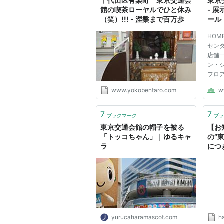
千代田区有楽町 東京交通会
東京
館の喫茶ローヤルでひと休み
- 
（笑）!!! - 涅槃まで百万歩
ール
テナ
HOM
– 
センタ
ル・
店舗一
ス、
ン・シ
ピン
フロ
ビス 
www.yokobentaro.com
w
展催
会場を
クセス
7
7
ブックマーク
ブッ
場・駐
東京交通会館の帽子を被る
【お
「トッコちゃん」｜ゆるキャ
の“
ラ
につ
式サ
yurucaharamascot.com
h