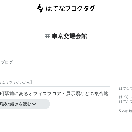
東京交通会館
連ブログ
うこうつうかいかん
】
はてな
町駅
前にあるオフィスフロア・展示場などの複合施
はてな
する会社。
はてな
解説の続きを読む
Copyrig