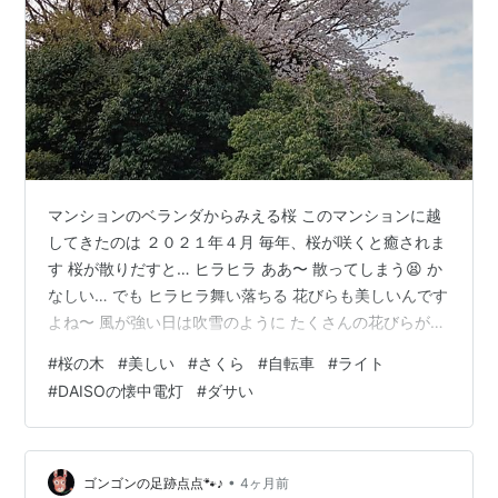
マンションのベランダからみえる桜 このマンションに越
してきたのは ２０２１年４月 毎年、桜が咲くと癒されま
す 桜が散りだすと… ヒラヒラ ああ〜 散ってしまう😫 か
なしい… でも ヒラヒラ舞い落ちる 花びらも美しいんです
よね〜 風が強い日は吹雪のように たくさんの花びらが舞
い落ちてしまいます 明日は雨のようなので さくらの花が
#
桜の木
#
美しい
#
さくら
#
自転車
#
ライト
落ちなければいいですね💦 DAISOで買った懐中電灯w 買
#
DAISOの懐中電灯
#
ダサい
ったばかりの自転車のライトを １日で盗まれた夫は考え
ました DAISOで買った懐中電灯🔦をつけたのですw ダサ
い！！🤣👏 でも、盗まれません🤣👏 ていうかこれで大丈
夫？🙄 違反にならない？🙄 akiko42life…
•
ゴンゴンの足跡点点🐾♪
4ヶ月前