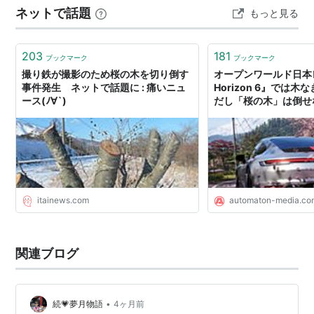
ネットで話題
もっと見る
が、人にけががなかったことに感謝しなければなりませ
ん。 自然の恵みを受けながら…
203
181
ブックマーク
ブックマーク
撮り鉄が撮影のため桜の木を切り倒す
オープンワールド日本レ
事件発生 ネットで話題に : 痛いニュ
Horizon 6』では
ース(ﾉ∀`)
だし「桜の木」は倒せ
で文化リスペクト - AU
itainews.com
automaton-media.co
関連ブログ
•
続💗夢月物語
4ヶ月前