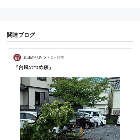
関連ブログ
•
真珠のひみつ
2ヶ月前
『台風のつめ跡』