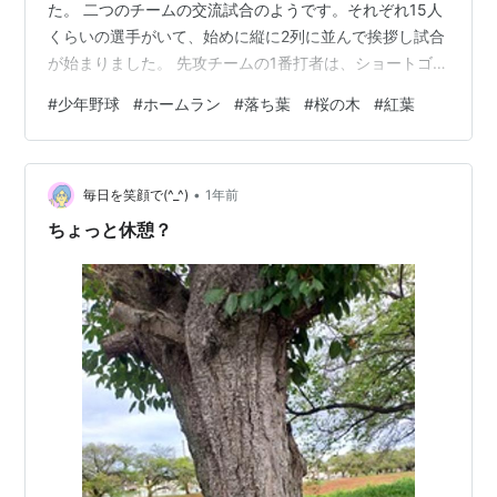
た。 二つのチームの交流試合のようです。それぞれ15人
くらいの選手がいて、始めに縦に2列に並んで挨拶し試合
が始まりました。 先攻チームの1番打者は、ショートゴロ
でアウト。しかし、2番打者はホームランを打ち1点を先
#
少年野球
#
ホームラン
#
落ち葉
#
桜の木
#
紅葉
取しました。 ただ、いつまでも試合を見ている訳にも行
かず、野球場の塀に沿って帰りかけると、足元に大きな
落ち葉が1葉落ちています（桜のようです）。「きれいだ
•
ね～」と肯きあいながらいただいて来ました。 それが、
毎日を笑顔で(^_^)
1年前
上の写真です。 季節がどんどん進んで、間もなく真っ白
ちょっと休憩？
な北国の風景が観られるでしょう…