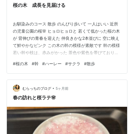
桜の木 成長を見届ける
お馴染みのコース 散歩 のんびり歩いて 一人はいい 近所
の児童公園の桜🌸 ヒョロヒョロと 若くて低かった桜の木
が 背伸びの青春を迎えた 仲良きかな2本並びに 空に映え
て鮮やかなピンク この木の幹の模様が素敵です 幹の模様
若い幹や枝は、赤みがかった 茶色や紫色を帯びており、
少し光沢があることも特徴です とありました 鈍色で心落
#
桜の木
#
幹
#
ハーレー
#
サクラ
#
散歩
ち着く好きな色です ザラザラとした質感もいい 撫でて触
って 木の成長と共に 模様の移り変わりを これからも 少
し歩くと 定位置のハーレーダビットソン いつもここに
•
カッコいいな 目立ち過ぎるよチミ 絡みの線 自然の模様
むらっちのブログ
5ヶ月前
妄想ラクガキして あっちから 風で飛んで来たらしい…
春の訪れと桜ラテ🌸