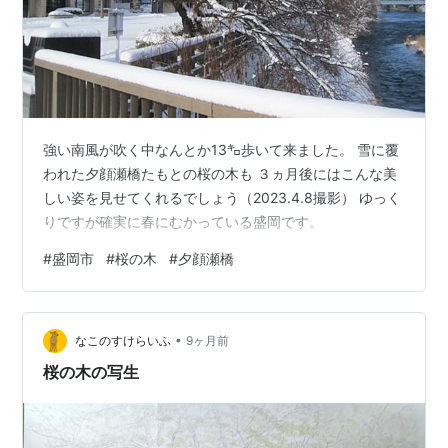
強い南風が吹く中なんとか13㌔歩いて来ました。 雪に覆
われた夕顔瀬橋たもとの桜の木も ３ヵ月後にはこんな美
しい姿を見せてくれるでしょう（2023.4.8撮影） ゆっく
りですが確実に春にむかっている盛岡です。
#
盛岡市
#
桜の木
#
夕顔瀬橋
•
なこのすけらいふ
9ヶ月前
桜の木の写生