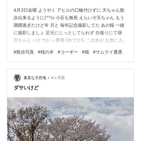
4月3日金曜 ようやく アヒルの口輪付けずに 天ちゃん散
歩出来るように(^^)v 小石も無視 えらいぞ天ちゃん もう
満開過ぎたけど🌸 月と 毎年記念撮影してた あの桜 一緒
に撮影しましょ 足元にじっとしてられず 自撮りにて😅
天ちゃん ハナでかっ 夢母 Ohブス💦 この木が お気に入り
🌸 大きな桜の木 幹が太く樹齢もいってそうです 月が歩
#
散歩写真
#
桜の木
#
コーギー
#
猫
#
サムライ遭遇
いた散歩コース 30分以上歩く天ちゃん にゃんこ遭遇🐈 2
匹いたけど 1匹隠れた 天ちゃん 見つめてた💕 ようやく
やっと 散歩になってきました パートの歩数と合計すると
•
1万4000歩👣 老いは足元から・・・ お散歩もパートも
素直な天邪鬼
4ヶ月前
継続で 頑張ります🫡🫡🫡 先日…
ダサいけど