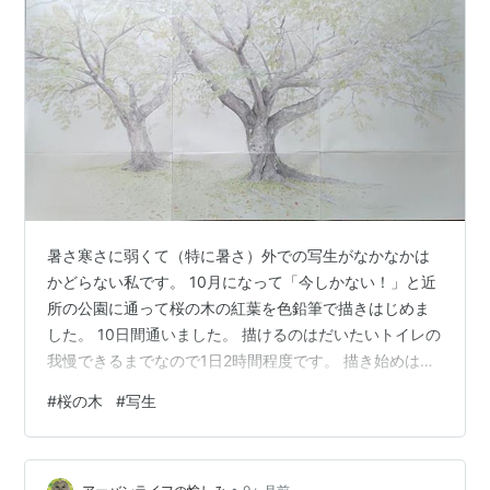
暑さ寒さに弱くて（特に暑さ）外での写生がなかなかは
かどらない私です。 10月になって「今しかない！」と近
所の公園に通って桜の木の紅葉を色鉛筆で描きはじめま
した。 10日間通いました。 描けるのはだいたいトイレの
我慢できるまでなので1日2時間程度です。 描き始めはま
だ緑の葉が多かったのですが、昨日は全体が黄色から赤
#
桜の木
#
写生
色になってカサカサと音を立てて降るように葉が落ちて
きました。 紙は四つ切のケント紙で最初は左下の2枚を
つないで描いていましたが、もう少し上の方も描きたく
•