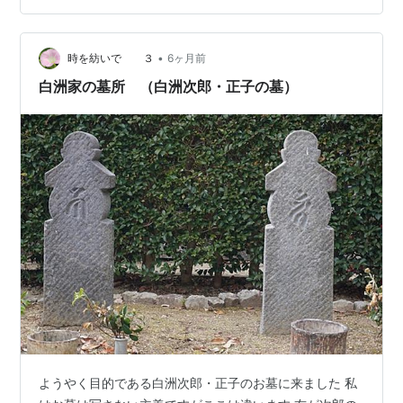
のですが、 スタバの桜期間も外せません！！！ それを飲
みたいだけで来ちゃいました😊 桜 咲くよ ラテ🌸 Tallサイ
•
ズ￥630 かわいいですね！癒されます！ 【むらっち】は
時を紡いで ３
6ヶ月前
ラテはあまり頼まないほうですが、 この期間はラテを頼
白洲家の墓所 （白洲次郎・正子の墓）
んでホッとし…
ようやく目的である白洲次郎・正子のお墓に来ました 私