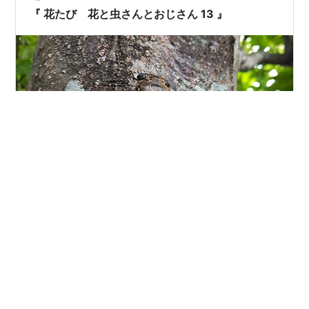
『 花たび 花と虫さんとおじさん 13 』
職場で作業中、朝顔の蔓にニイニイゼミ。 ありゃま、お
はよー。 スマホを取り出すのにモタモタ・・・いつんま
にか逃げられた (> <) 今年はセミ鳴かないねー、そげ思
いよったら最近はワシャワシャしゃあしぃコツ。 桜の木
にクマンゼミ、目っけ！ ( 方言解説 : しゃあしい = うる