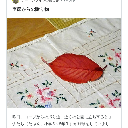
なって左にもう1枚と、上に1枚を三分の一にカットした
アーバンライフの愉しみ
9ヶ月前
ものをつぎ足しました。 ということでこの写生のサイズ
季節からの贈り物
はいま横幅が120センチくらい…
昨日、コープからの帰り道、近くの公園に立ち寄ると子
供たち（たぶん、小学5～6年生）が野球をしていまし