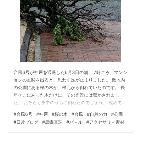
台風6号が神戸を通過した6月3日の朝。 7時ごろ、マンシ
ョンの玄関を出ると、思わず足が止まりました。 敷地内
の公園にある桜の木が、根元から倒れていたのです。 長
年そこにあった木だけに、その光景には驚かされまし
た。 おそらく夜中のうちに倒れたのでしょう。 改めて、
自然の力の恐ろしさを感じます。 普段は穏やかに見える
#
台風6号
#
神戸
#
桜の木
#
台風
#
自然の力
#
公園
木々も、台風の暴風には耐えられなかったようです。 も
#
日常ブログ
#
黒蝶真珠
#
パ－ル
#
アクセサリ－素材
しこれが、子どもたちが公園で遊んでいる昼間だったら
―― そう考えると、ぞっとします。 大きな被害が出なか
ったことが、何よりでした。 倒れた桜の木は気の毒です