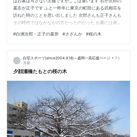
はお墓は写さない主義ですがここは違います 右が次郎の
墓左が正子です ふと一昨年に東京の町田にある武相荘を
訪ねた時のことを思い出しました 次郎さんも正子さんも
その時代ではなかなかの方だったのだった お墓には表に
は梵字を裏側に俗名が彫られているだけで戒名は刻まれ
#
白洲次郎・正子の墓所
#
さざんか
#
桜の木
ていないそうです 大きな桜の木が何本か植えられていま
す 帰りがけに写した墓所全体です、親族の方のお墓なと
思いました 桜の頃に来れたらいいのになあといつも思う
•
白堊スポーツ(since2004.9.18)～盛岡一高応援ページ
7ヶ
のですが・・・ 墓所を囲む木がさざんかで今咲いていま
月前
した それだけで十分な感じでした かなり奥まったところ
夕顔瀬橋たもとの桜の木
でこれだけの広さがあります …