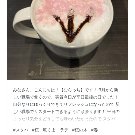
みなさん、こんにちは！【むらっち】です！ 3月から新
しい職場で働くので、実質今日が平日最後の日でした！
自分なりにゆっくりできてリフレッシュになったので 新
しい職場でリスタートできるように頑張ります！ 平日の
まったり気分をどうしても味わいたかったので スタバへ
行きました！⭐ この期間に桜まつりがどこのお店に行っ
#
スタバ
#
桜 咲くよ ラテ
#
桜の木
#
春
てもやっているので 【むらっち】的には楽しいしかない