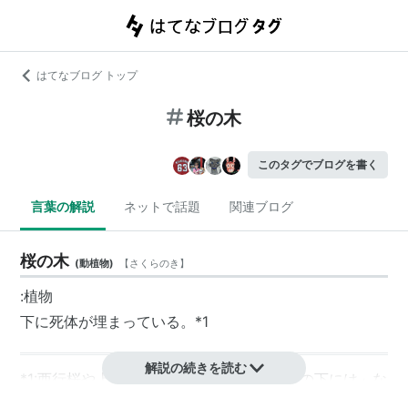
はてなブログ トップ
桜の木
このタグでブログを書く
言葉の解説
ネットで話題
関連ブログ
桜の木
(
動植物
)
【
さくらのき
】
:植物
下に
死体
が埋まっている。
*1
解説の続きを読む
*1
:
西行桜や上野の山、梶井基次郎「桜の樹の下には」な
ど