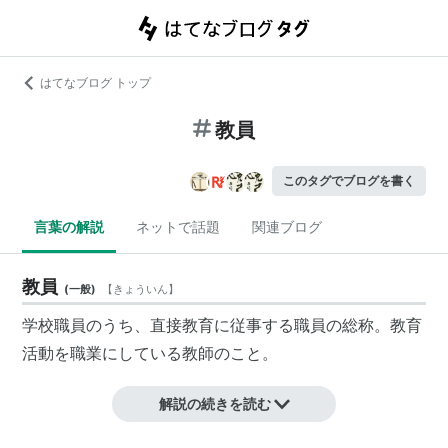
はてなブログ トップ
教員
このタグでブログを書く
言葉の解説
ネットで話題
関連ブログ
教員
(
一般
)
【
きょういん
】
学校職員のうち、直接教育に従事する職員の総称。教育
活動を職業にしている教師のこと。
解説の続きを読む
大学・高等専門学校以外の学校では教員免許を要し，ま