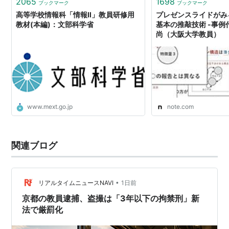
2065
1698
ブックマーク
ブックマーク
高等学校情報科「情報Ⅱ」教員研修用
プレゼンスライドがみ
教材(本編)：文部科学省
基本の推敲技術 -事例
尚（大阪大学教員）
www.mext.go.jp
note.com
関連ブログ
•
リアルタイムニュースNAVI
1日前
京都の教員逮捕、盗撮は「3年以下の拘禁刑」新
法で厳罰化