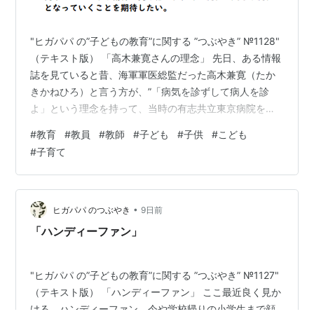
"ヒガパパ の”子どもの教育”に関する ”つぶやき” №1128"
（テキスト版） 「高木兼寛さんの理念」 先日、ある情報
誌を見ていると昔、海軍軍医総監だった高木兼寛（たか
きかねひろ）と言う方が、”「病気を診ずして病人を診
よ」という理念を持って、当時の有志共立東京病院を設
立。病気の原因や治療法の研究に打ち込むよりも、目の
#
教育
#
教員
#
教師
#
子ども
#
子供
#
こども
前で病に苦しむ人の思いや生活環境、家族関係にまで寄
#
子育て
り添う事を重んじた”といった記事を目にした。これは
「子ども」の教育の世界でも、まったく同じ事が言え
る。「子ども」の教育の世界でも、ついついＡＤＨＤは
どうのＡＳＤはどうの不登校はどうのいじめはどうのと
•
ヒガパパ のつぶやき
9日前
「子ども」の事象にばかり目が行…
「ハンディーファン」