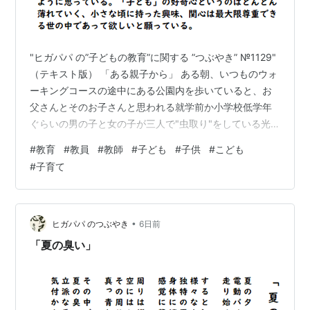
"ヒガパパ の”子どもの教育”に関する ”つぶやき” №1129"
（テキスト版） 「ある親子から」 ある朝、いつものウォ
ーキングコースの途中にある公園内を歩いていると、お
父さんとそのお子さんと思われる就学前か小学校低学年
ぐらいの男の子と女の子が三人で"虫取り"をしている光
景に出くわした。私はその光景を見てふと思ったことが
#
教育
#
教員
#
教師
#
子ども
#
子供
#
こども
あったのだが、皆さんはこの三人の中で１人だけ虫網を
#
子育て
持って、虫を捕まえようとしていたのは誰だったと思う
だろうか。実は答えはお父さんだ。これは、あくまでも
ほんのワンシーンだけを捉えてのことなので、想像の域
は越えないのだが、しかし世間ではこうしたことは特に
•
ヒガパパ のつぶやき
6日前
何の不思議もなく行われてい…
「夏の臭い」