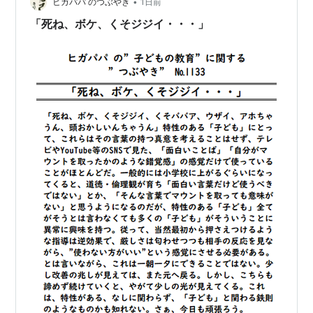
•
報道は食い違ったままだ。 この教員はどんな罪に問わ
ヒガパパ のつぶやき
1日前
れ、教員という職はどうなるのか。 この記事でわかるこ
「死ね、ボケ、くそジジイ・・・」
と 京都の教…