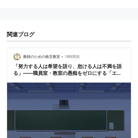
た国・公立学校の場合は教育公務員として扱われる。明
治初期には教員と教師は厳密に区別され，日本の学校に
雇用されている日本人の教師を〈教員〉，外国人教師を
〈教師〉と呼んだ。
関連ブログ
•
教師のための格言教室
18時間前
「努力する人は希望を語り、怠ける人は不満を語
る」——職員室・教室の愚痴をゼロにする「エネ
ルギー保存の法則」と、未来を創るベクトル思考