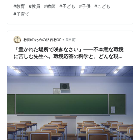
生が毎日コツコツと信念を持って続けてきた事、笑顔の
#
教育
#
教員
#
教師
#
子ども
#
子供
#
こども
挨拶、失敗を認める姿勢、最後まで話を聞く態度、みん
#
子育て
なで認め合うクラス等々、 そうして積み上げてきたもの
が文化となり、それはどんな感動する話よりも、「子ど
も」に与える影響は大きいということで、これは私も全
く同感だ。つまり、一時の受け狙いに走れば、恐らくそ
•
教師のための格言教室
3日前
の時点で何らかの…
「置かれた場所で咲きなさい」——不本意な環境
に苦しむ先生へ。環境応答の科学と、どんな現場
も輝かせる「根の張り方」