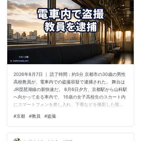
2026年8月7日 ｜ 読了時間：約5分 京都市の30歳の男性
高校教員が、電車内での盗撮容疑で逮捕された。 舞台は
JR琵琶湖線の新快速だ。 8月6日夕方、京都駅から山科駅
へ向かって走る車内で、 16歳の女子高校生のスカート内
にスマートフォンを差し入れ、下着などを撮影した疑い
が持たれている。 本人は容疑を認めている。 ひとつ引っ
#
京都
#
教員
#
盗撮
かかるのは、この教員の所属校だ。 産経やカンテレは
「京都市立高校」と伝え、MBSやライブドアは「私立高
校教員」と伝えている。 市立(公立)なのか私立なのか、