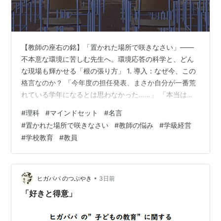
【教師の座右の銘】「置かれた場所で咲きなさい」——
不本意な環境に苦しむ先生へ。環境応答の科学と、どん
な現場も輝かせる「根の張り方」 1. 導入：なぜ今、この
格言なのか？ 「今年度の担任発表、まさか自分が一番荒
れている学年になるとは思わなかった……」 「本当は得
意な部活を指導したかったのに、全く未経験の部活の顧
#
理科
#
マインドセット
#
名言
問に回されてしまい、毎日が苦痛で仕方がない」 新年度
#
置かれた場所で咲きなさい
#
教師の悩み
#
学級経営
のスタートや人事異動の時期、あるいは日々の学級経営
#
学校教育
#
教員
の中で、そんな「置かれた環境への葛藤や不満」に、心
が暗く沈んでしまった経験はありませんか？ 教師という
仕事は、どれだけ熱意や希望があっても、担当する学
年、分掌、学級の生徒、保護者との相性な…
•
ヒガパパ のつぶやき
3日前
「好きと得意」