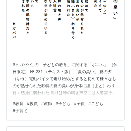
#ヒガパパ_ の「子どもの教育」に関する「ポエム」 （休
日限定） №.231 （テキスト版） 「夏の臭い」 夏の夕
（ゆう）電動バイクで走り始めた すると初めて様々なも
のが熱せられた独特の夏の臭いが身体に纏（まと）わり
付く感覚に襲われた 周りは蝉の鳴き声空には入道雲その
周りを真っ青な空が染めている その中で夏の臭いも立派
#
教育
#
教員
#
教師
#
子ども
#
子供
#
こども
な季節の風物詩だと気付かされた ヒガパパ
#
子育て