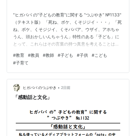
"ヒガパパ の”子どもの教育”に関する ”つぶやき” №1133"
（テキスト版） 「死ね、ボケ、くそジジイ・・・」 「死
ね、ボケ、くそジジイ、くそババア、ウザイ、アホちゃ
うん、頭おかしいんちゃうん」特性のある「子ども」に
とって、これらはその言葉の持つ真意を考えることはせ
ず、テレビやYouTube等のSNSで見た、「面白いこと
#
教育
#
教員
#
教師
#
子ども
#
子供
#
こども
ば」「自分がマウントを取ったかのような錯覚感」の感
#
子育て
覚だけで使っていることがほとんどだ。一般的には小学
校に上がるぐらいになってくると、道徳・倫理観が育ち
「面白い言葉だけど使うべきではない」とか、「そんな
言葉でマウントを取っても意味がない」と思うようにな
•
ヒガパパ のつぶやき
2日前
るのだが、特性のある「…
「感動話と文化」