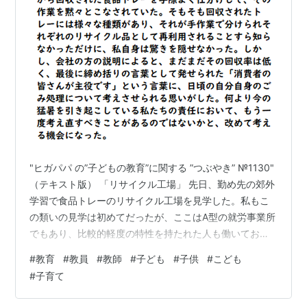
"ヒガパパ の”子どもの教育”に関する ”つぶやき” №1130"
（テキスト版） 「リサイクル工場」 先日、勤め先の郊外
学習で食品トレーのリサイクル工場を見学した。私もこ
の類いの見学は初めてだったが、ここはA型の就労事業所
でもあり、比較的軽度の特性を持たれた人も働いておら
れた。しかし、それぞれの特性を持たれた方も、次々と
#
教育
#
教員
#
教師
#
子ども
#
子供
#
こども
レーンを流れてくる各スーパーなどから回収された食品
#
子育て
トレーを手際よく仕分けして、その作業を黙々とこなさ
れていた。そもそも回収されたトレーには様々な種類が