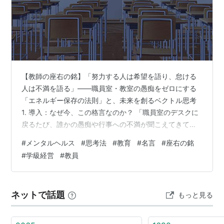
【教師の座右の銘】「努力する人は希望を語り、怠ける
人は不満を語る」——職員室・教室の愚痴をゼロにする
「エネルギー保存の法則」と、未来を創るベクトル思考
1. 導入：なぜ今、この格言なのか？ 「職員室のデスクに
戻るたび、誰かの愚痴や行事への不満が聞こえてきて、
自分の気持ちまで暗く落ち込んでしまう……」 「クラス
#
メンタルヘルス
#
思考法
#
教育
#
名言
#
座右の銘
の生徒たちに『次の行事、何をやろうか？』と問いかけ
#
​学級経営
#
教員
ても、『面倒くさい』『どうせ言っても変わらない』と
不満や文句ばかりが出てきて、一向に前向きな議論が進
まない」 毎日の学校生活の中で、そんな「ネガティブな
ネットで話題
もっと見る
言動の連鎖」に、心がジワジワと削り取られるような虚
しさを覚えた経験はありませんか？ 学校…