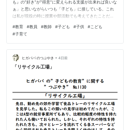
も』の"好き"が"得意"に変えられる支援が出来れば良いな
ぁ」と思いながらいつも「子ども」に接している。これ
は私が現役の時に授業や部活動でも考えてきたことだ。
この"好き"と"得意"という言葉。私から言わせてもらえれ
#
教育
#
教員
#
教師
#
子ども
#
子供
#
こども
ば似て非なりな言葉として捉えている。私が考えるに、
#
子育て
まず物事に対して"好き"という感情が湧き、その感情が
継続していくことで"得意"という感情へと変わってい
く。これだけ言うと、単純なことのように聞こえるかも
知れないが、これがなかなか、まずは好きで居続けられ
•
ヒガパパ のつぶやき
4日前
る支援が必要だ…
「リサイクル工場」