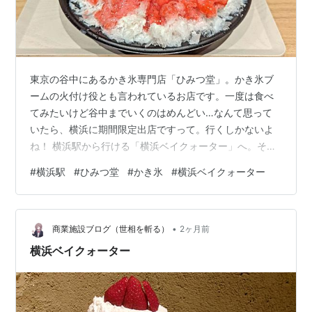
東京の谷中にあるかき氷専門店「ひみつ堂」。かき氷ブ
ームの火付け役とも言われているお店です。一度は食べ
てみたいけど谷中までいくのはめんどい…なんて思って
いたら、横浜に期間限定出店ですって。行くしかないよ
ね！ 横浜駅から行ける「横浜ベイクォーター」へ。そご
う横浜店からの連絡通路のあるベイクォーター３Ｆにあ
#
横浜駅
#
ひみつ堂
#
かき氷
#
横浜ベイクォーター
ります。 事前会計で、会計が済んだら店員さんが空いて
いる席に案内してくれました。 比較的空いている夜に行
ったので、待ち時間はほぼなしで、提供まで10〜15分く
•
らいでした。混んでいる時は30〜50分待ち、提供まで
商業施設ブログ（世相を斬る）
2ヶ月前
30分程度かかるそうです。真夏になったら、もっとかも
横浜ベイクォーター
ね？(；・∀・) こちらがメニュー。…