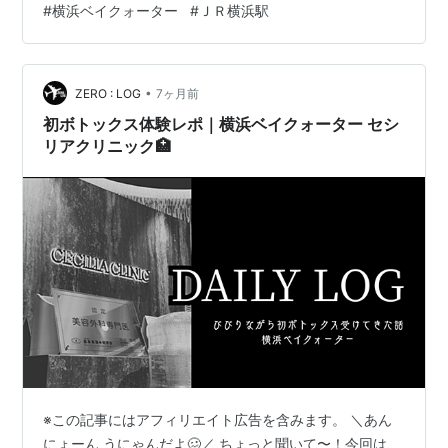
#
横浜ベイクォーター
#
ＪＲ横浜駅
いうのが、ウケている時代のようです。安くないから売
れないんじゃなく、高くても売れることがあります。 極
上の口どけ、ひみつのいちごみるくとあります。 横浜ベ
イクォーターも今年で、２０年となったよう…
•
ZERO : LOG
7ヶ月前
初ボトックス体験レポ｜横浜ベイクォーター セシ
リアクリニック🏥
※この記事にはアフィリエイト広告を含みます。 ＼あん
にょーん うにゃんだよ🥴／ ちょっと聞いて〜！今回は、