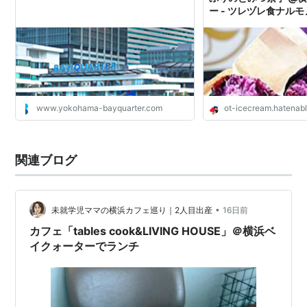
ー - ツレヅレ食ナルモ
www.yokohama-bayquarter.com
ot-icecream.hatenab
関連ブログ
•
未就学児ママの横浜カフェ巡り｜2人目出産
16日前
カフェ「tables cook&LIVING HOUSE」＠横浜ベ
イクォーターでランチ