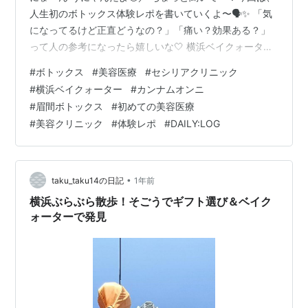
人生初のボトックス体験レポを書いていくよ〜🗣️✨ 「気
になってるけど正直どうなの？」「痛い？効果ある？」
って人の参考になったら嬉しいな🤍 横浜ベイクォーター
CECILIA CLINICでボトックス施術！ 実はうにゃんの妹が
#
ボトックス
#
美容医療
#
セシリアクリニック
すでにボトックス経験者で、色々話を聞いているうちに
#
横浜ベイクォーター
#
カンナムオンニ
「私も受けてみようかな？」と思って決意👍 今回予約し
#
眉間ボトックス
#
初めての美容医療
たのは、横浜ベイクォーター5階にある《セシリアクリニ
#
美容クリニック
#
体験レポ
#
DAILY:LOG
ック（CECILIA CLINIC）》だよ✨ アクセスも良くて、お
買い物ついでに行けるのが嬉しいポイント◎ 院内は清…
•
taku_taku14の日記
1年前
横浜ぶらぶら散歩！そごうでギフト選び＆ベイク
ォーターで発見