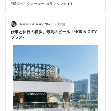
候補がいくつか見つかったので、後日改めてじっくり選
#
横浜ベイクォーター
#
ランタンナイト
ぼうと思います。 海側に広がる商業施設「横浜ベイクォ
ーター」へ🌊。 ぶらぶらと歩いていると…「あれ！？こ
こにIKEAがある！」 小さな店舗ですが、家具から雑貨ま
•
で、相変わらずお値段もリーズナブルで目移りしてしま
Heartwood Design Stand.
1年前
いますね✨。ちょっとした生活雑貨を買うのに便利そう
仕事と休日の横浜、最高のビール！-KIRIN CITY
です。 ベイクォーターの屋上は…
プラス-