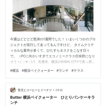
今週はどどどど怒涛の1週間でした！ いまいくつかのプロ
ジェクトが並行して走ってるんですけど、 タイムクリテ
ィカルな案件が多くて、ひたすらタスクをこなす日々
で。 （PCに向かいすぎてエコノミークラス症候群になり
そうヽ( ；∀；)ﾉ） 先週末、横浜のKIRIN CITYで真っ昼間
から飲んできました！ 暖かくてサイコー、週末サイコー
#
横浜
#
横浜ベイクォーター
#
ランチ
#
テラス
ー 今週は出かける時もとにかく急がなきゃ！ って基本慌
てふためいてたんで、 まだ車に自分が乗り切ってないの
に ドア閉めちゃって片足を挟む悲劇（No way！） みた
•
いな痛恨のケアレスミスを、2回やってますからね← 何だ
育児とコーヒーとドーナツ
2年前
ろう、空間認識能力が乏しいのかな。 または運動神経の
Butter 横浜ベイクォーター ひとりパンケーキラ
問…
ンチ