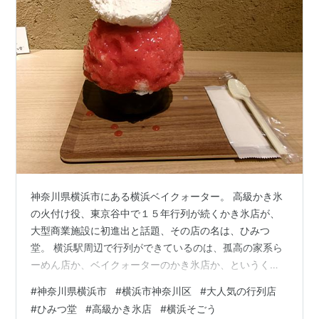
神奈川県横浜市にある横浜ベイクォーター。 高級かき氷
の火付け役、東京谷中で１５年行列が続くかき氷店が、
大型商業施設に初進出と話題、その店の名は、ひみつ
堂。 横浜駅周辺で行列ができているのは、孤高の家系ら
ーめん店か、ベイクォーターのかき氷店か、というくら
い、物価高とは逆行して、まさかの現在、高級かき氷店
#
神奈川県横浜市
#
横浜市神奈川区
#
大人気の行列店
がヒットしています。 ゴールデンウィークは特に大行列
#
ひみつ堂
#
高級かき氷店
#
横浜そごう
だったようです。平日でも行列でかなり待ちます。 こう