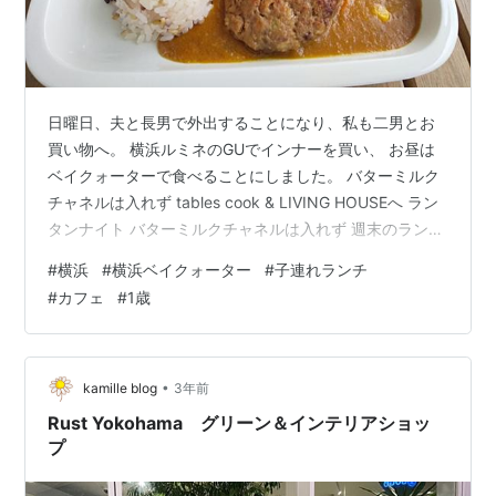
日曜日、夫と長男で外出することになり、私も二男とお
買い物へ。 横浜ルミネのGUでインナーを買い、 お昼は
ベイクォーターで食べることにしました。 バターミルク
チャネルは入れず tables cook & LIVING HOUSEへ ラン
タンナイト バターミルクチャネルは入れず 週末のランチ
は混雑するので11時過ぎ頃、3階バターミルクチャネル
#
横浜
#
横浜ベイクォーター
#
子連れランチ
へ。 外からは空いているように見えたけど、予約客しか
#
カフェ
#
1歳
入れないようでした。 そんなに人気なんだ。。。 前に行
ったときは平日だったから普通に入れたのね。 キッズメ
ニューもあるし、お店も広いので子連れも入りやすいお
店です。 3階広場はバーベキュー席になっていました。…
•
kamille blog
3年前
Rust Yokohama グリーン＆インテリアショッ
プ