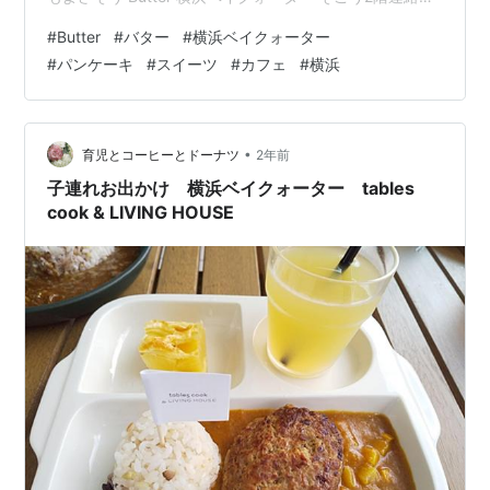
から歩いていき、デリフランス前の階段を降ります。 シ
#
Butter
#
バター
#
横浜ベイクォーター
ーバス乗り場の反対側のお店。 パンケーキ屋さんはかな
#
パンケーキ
#
スイーツ
#
カフェ
#
横浜
り久しぶりで、うきうき。 祝日の13時過ぎ頃待ちなしで
入店できました。 席に案内してくれたのはK-POPアイド
ルのような若い男性スタッフの方。 店内はほぼ満席でし
た。 テラス席もあり、暑くなくて、眩しくなければ気持
•
育児とコーヒーとドーナツ
2年前
ちよ…
子連れお出かけ 横浜ベイクォーター tables
cook & LIVING HOUSE