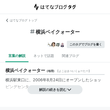
はてなブログ トップ
横浜ベイクォーター
このタグでブログを書く
言葉の解説
ネットで話題
関連ブログ
横浜ベイクォーター
(
地理
)
【
よこはまべいくぉーたー
】
横浜駅東口に、2006年8月24日にオープンしたショッ
ピングセンター。
解説の続きを読む