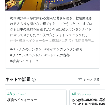
梅雨明け早々命に関わる危険な暑さが続き、救急搬送さ
れる人も後を断たない様です(~_~;) そうした中、拙ブロ
グも日中の取材を回避 (^_^;) 今回は横浜ランタンナイト
にやって来ました ^ ^ 夜の方がフォトジェニックだし
(^.^)v 横浜ベイクォーターは横浜駅に近接する商業施設。
水辺一望のレストランやカフェが、30店舗以上！ 今回は
#
ベトナムのランタン
#
ホイアンのランタン祭り
左奥上、こちらのお店で日没を待ちます。 bayquarter-
#
サイゴンスペシャル
#
ベトナムの古都
chutney.zetton.co.jp 麦芽100%、華やかな風味のサイゴ
#
横浜ベイクォーター
ンスペシャル。 サイゴンはベトナム南部の最大都市ホー
チミン市の旧称。 東京の事を今でも時々江戸と呼ぶ様な
感じですね ^ ^ …
ネットで話題
もっと見る
48
46
ブックマーク
ブックマーク
横浜ベイクォーター
あっぱれOIMONに再
ぷりのとみつ紫芋 @