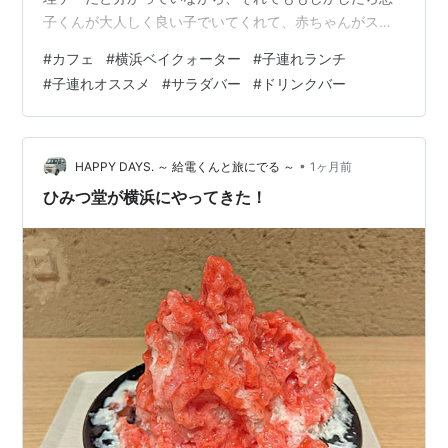
子くんが大人しく良い子でいてくれて、赤ちゃんがスヤ
スヤ眠ってくれて、カフェでゆっくりできるかも…なん
#
カフェ
#
横浜ベイクォーター
#
子連れランチ
て淡い期待を抱いてしまった愚かな私をお許しくださ
#
子連れオススメ
#
サラダバー
#
ドリンクバー
い。 結果からお伝えします、この淡い期待は脆くも崩れ
去りました。 でもカフェに罪はない！おしゃれだった！
一人で行きたかった！（涙 横浜ベイクォーター内の
tables cook&LIVING HOUSE（タブレスクック＆リビン
•
HAPPY DAYS. ～ 給電くんと旅にでる ～
1ヶ月前
グハウス） 久々すぎて、外…
ひみつ堂が横浜にやってきた！