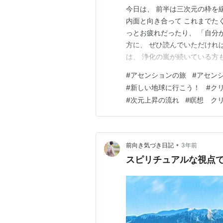
今日は、 前半は三次元の枠を
内面と向き合って これまでた
っとお疲れだったり、 「自分
方に、 ぜひ読んでいただけれ
は、 浄化の嵐が続いている方
で 安心して進んでくださいね(
#
アセンションの旅
#
アセン
うひと月が過ぎました。 もう
#
新しい地球に行こう！
#
ク
のような感覚もあり、 こん…
#
次元上昇の流れ
#
瞑想 ク
•
前向き気づき日記
3年前
スピリチュアルな視点