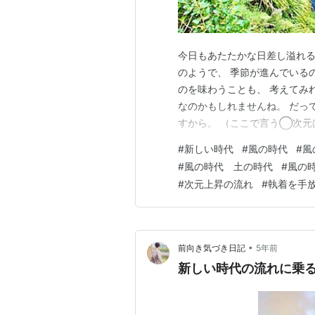
今日もあたたかな日差し溢れる
のようで、 季節が進んでいる
のを味わうことも、 考えてみ
なのかもしれませんね。 だっ
すから。 （ここで言う◯次元
のことです。 今は第4密度に
#
新しい時代
#
風の時代
#
風
次元として話します。） 次の
#
風の時代 土の時代
#
風の時
在しないということではなく、
#
次元上昇の流れ
#
執着を手
•
前向き気づき日記
5年前
新しい時代の流れに乗