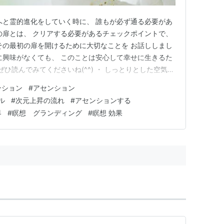
へと霊的進化をしていく時に、 誰もが必ず通る必要があ
の扉とは、 クリアする必要があるチェックポイントで、
その最初の扉を開けるために大切なことを お話ししまし
に興味がなくても、 このことは安心して幸せに生きるた
ぜひ読んでみてくださいね(^^) ・ しっとりとした空気が
かな桜雨が降り始めました。 ゆっくりと吸い込む空気に
ンション
#
アセンション
ほんのり優しいピンクに色付いているような、 桜の花びら
ル
#
次元上昇の流れ
#
アセンションする
…
界
#
瞑想 グランディング
#
瞑想 効果