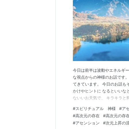
今日は前半は波動やエネルギー
な視点からの神様のお話です。
てきています。 今日のお話も
かけやヒントに なるといいなと
ないいお天気で、 キラキラと
た。 こんな日は意識を向ける
#
スピリチュアル 神様
#
ア
す。 クリスマスだからという
#
高次元の存在
#
高次元の存
はもちろん私だけのお話ではあ
#
アセンション
#
次元上昇の