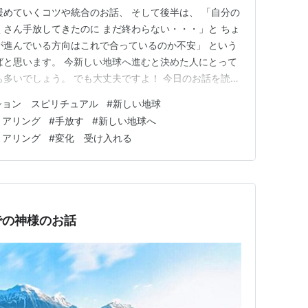
緩めていくコツや統合のお話、 そして後半は、 「自分の
くさん手放してきたのに まだ終わらない・・・」と ちょ
が進んでいる方向はこれで合っているのか不安」 という
ばと思います。 今新しい地球へ進むと決めた人にとって
も多いでしょう。 でも大丈夫ですよ！ 今日のお話を読ん
^^) ・ 今日から二月ですね！ 早いもので今年になっても
ション スピリチュアル
#
新しい地球
ひと月も！という感覚と同時に、 お正月がもうずっと前
リアリング
#
手放す
#
新しい地球へ
リアリング
#
変化 受け入れる
での神様のお話