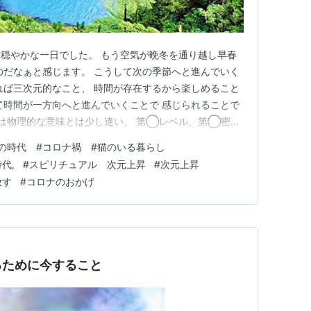
穏やかな一日でした。 もう空気が晩冬を通り越し早春
のだなぁと感じます。 こうして次の季節へと進んでいく
れば三次元的なこと、 時間が存在するから楽しめること
て時間が一方向へと進んでいくことで 感じられることで
は物理的な意味とは少し違い、 第◯レベル、第◯密度
入ったところのようですが、 とりあえずここでは今は三
の時代 #コロナ禍 #猫のいる暮らし
次元になったからといって、 いきなり時間そものもが存
代,
#
スピリチュアル 次元上昇
#
次元上昇
 まずは、今のよ…
放す
#
コロナのおかげ
るために今すること