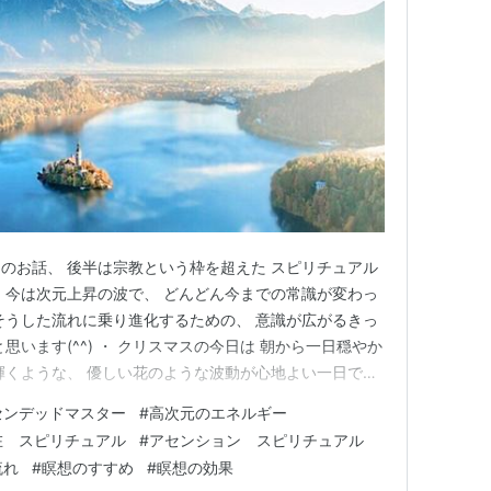
のお話、 後半は宗教という枠を超えた スピリチュアル
 今は次元上昇の波で、 どんどん今までの常識が変わっ
そうした流れに乗り進化するための、 意識が広がるきっ
思います(^^) ・ クリスマスの今日は 朝から一日穏やか
輝くような、 優しい花のような波動が心地よい一日でし
と いつもより高い波動に繋がるのが ずっとスムーズで
センデッドマスター
#
高次元のエネルギー
こともありますが、 最近はこんな日が増えていて、 それ
在 スピリチュアル
#
アセンション スピリチュアル
り…
流れ
#
瞑想のすすめ
#
瞑想の効果