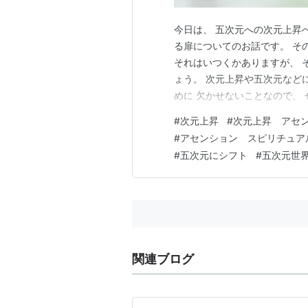
今日は、 五次元への次元上昇
る扉についてのお話です。 そ
それはいつくかありますが、 
ょう。 次元上昇や五次元など
めに 欠かせないことなので、 
漂う今日は、 夕方からやわら
#
次元上昇
#
次元上昇 アセ
意識を向けると、 空気が、 
#
アセンション スピリチュア
のように柔らかく、 ほのかに
#
五次元にシフト
#
五次元世
関連ブログ