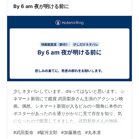
By 6 am 夜が明ける前に
少しネタバレしています。disってはないと思います。 シ
ネマート新宿にて鑑賞 武田梨奈さん主演のアクション映
画。偶然、シネマート新宿が入るビルの一階角に本作の
ポスターがあったのを通りがかりに見て存在を知り、気
になったので鑑賞してきました。武田梨奈さんの地味な
がらもカッコいいアクションを観たいという方にはオス
#
武田梨奈
#
駿河太郎
#
加藤雅也
#
丸本凛
スメの映画です。 元刑事（元SAT隊員という設定だそう