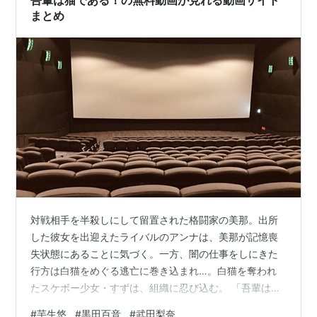
まとめ
対戦相手を半殺しにして留置された格闘家の美那。出所
した彼女を出迎えたライバルのアンナは、美那が記憶喪
失状態にあることに気づく。一方、闇の仕事をしにきた
行方は白猫をめぐる逃亡に巻き込まれ…。白猫を奪われ
たスケボー少女・すずは、組織に忍び込む。 「吾輩は猫
である！」は2021年に武田梨奈主演で制作された邦画で
#
芋生悠
#
黒田百音
#
武田梨奈