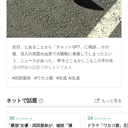
先日、とあることから「チャットGPT」に相談....その
後、当人の意図せぬ形で大騒動に発展してしまったとい
う、ニュースがあった。 昨今どこもかしこもこの手の生
成AI関連の話題で持ちきりである。
#
武田梨奈
#
ワカコ酒
#
生成 AI生成
ネットで話題
もっと見る
36
34
ブックマーク
ブックマーク
“最強”女優・武田梨奈が、秘技「煉
ドラマ「ワカコ酒」主