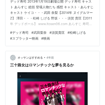
デッド寿司 2013年1月19日劇場公開 デッド寿司 キャス
ト あらすじ 総括 登場人物たち 感想 キャスト・あらすじ
キャスト ケイコ・・・武田 奈梨【2014年 ヌイグルマー
Z】 澤田・・・松崎 しげる 野坂・・・須賀 貴匡【2011
年 デッドボール】 www.itosen06.com あらすじ 寿司職
人の父親の後を継ぐために職人の修行をしていたケイコ
#
デッド寿司
#
武田梨奈
#
須賀貴匡
#
松崎しげる
(武田梨奈)だが、あまりに厳しい修行の為に逃げ出し温泉
#
スプラッター映画
#
映画
旅館で中居を始めるが、そこでも女将や先輩達にいじめ
られる毎日だった。ある日、製薬会社の団体客が社員旅
行にやって来る事になる。製薬会社の社長に恨みのある
元社員の山田(島津健太郎)が現れ寿司を…
•
オッサンはすすめる
4年前
三十路女はロマンチックな夢を見るか