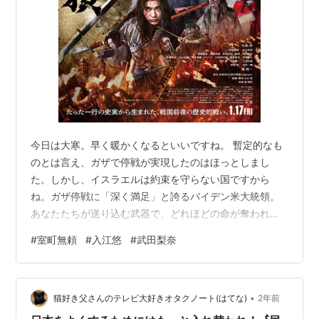
今日は大寒。早く暖かくなるといいですね。 暫定的なも
のとは言え、ガザで停戦が実現したのはほっとしまし
た。しかし、イスラエルは約束を守らない国ですから
ね。ガザ停戦に「深く満足」と誇るバイデン米大統領。
あなたたちが送り込む武器で、どれほどの命が奪われた
か。停戦は日曜。「それまで私が生きられるよう願っ
#
室町無頼
#
入江悠
#
武田梨奈
て」と友人。そしてレバノンで停戦合意後もイスラエル
軍が空爆しているように、彼らは「約束」を守らない。
https://t.co/9n811EuZQq— 安田菜津紀 Dialogue for
•
People (@NatsukiYasuda) 2025年1月16日 連中が犯して
猫好き父さんのテレビ大好きオタクノート(はてな)
2年前
きた犯罪がなくなったわけでもない…