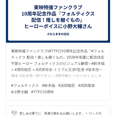
東映特撮ファンクラブ(#TTFC)10周年記念作品『#フォル
ティクス 配信！推しを継ぐもの』2026年初夏に配信決定
🎊新ヒーロー フォルティクスのビジュアル解禁✨#鈴木福
× #濱田龍臣 × #武田玲奈 トリプル主演‼️監督 #坂本浩一
脚本 #足木淳一郎デザイン #野中剛ヒーローボイスに #小
野大輔📢… pic.twitter.com/82ka7Dp6UR— V-STORAGE
#
フォルティクス
#
鈴木福
#
浜田龍臣
#
武田梨奈
｜BNF公式作品情報サイト (@VSTORAGE) 2026年2月22
#
小野大輔
#
TTFC10周年
日 🚨🚨🚨 解 禁 🚨🚨🚨 ＴＴＦＣ10周年記念作品 ついに
正式発表 ══════ ▲ ══════『フォルティクス 配信！
推しを継ぐもの』 ═══…
•
悲しみの果てに、死者の群れをお願いします。
10ヶ月前