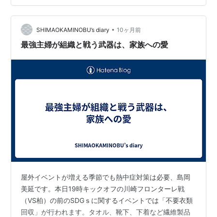
ですが劇中での言及はありません）の幼稚園通いの娘さ
んがいる専業主婦が、木偶の坊の元同僚の後輩刑事の弟
•
が行方不明になったので捜索してほしいという依頼を受
SHIMAOKAMINOBU’s diary
10ヶ月前
け、夜の間だけ（午前6時が門限）一緒に後輩刑事と活動
最強主婦が組織と戦う武器は、家族への愛
を共にするというお話です。 低予算な…
屋外イベントが増える季節でも熱中症対策は必要、島岡
美延です。本日19時キックオフの川崎フロンターレ戦
（VS柏）の前のSDGｓに関するイベントでは「不要衣類
回収」が行われます。タオル、靴下、下着など繊維製品