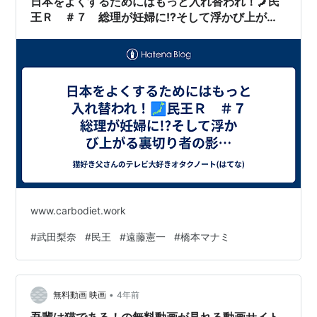
日本をよくするためにはもっと入れ替われ！🗾民
王Ｒ ＃７ 総理が妊婦に!?そして浮かび上がる
裏切り者の影…
www.carbodiet.work
#
武田梨奈
#
民王
#
遠藤憲一
#
橋本マナミ
•
無料動画 映画
4年前
吾輩は猫である！の無料動画が見れる動画サイト