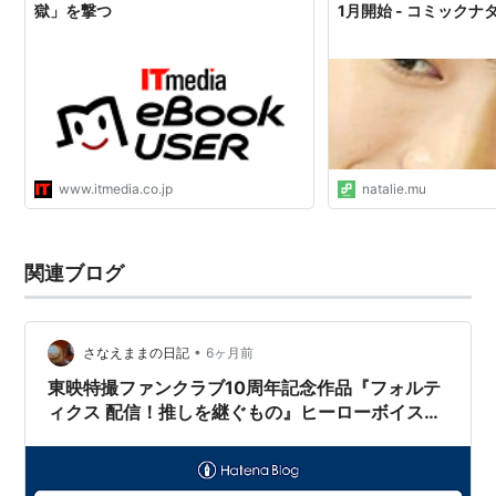
獄」を撃つ
1月開始 - コミックナ
www.itmedia.co.jp
natalie.mu
関連ブログ
•
さなえままの日記
6ヶ月前
東映特撮ファンクラブ10周年記念作品『フォルテ
ィクス 配信！推しを継ぐもの』ヒーローボイスに
小野大輔さん