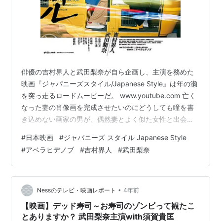
俳優の吉村界人と武田梨奈が自ら企画し、主演を務めた
映画『ジャパニーズスタイル/Japanese Style』は年の瀬
を突っ走るロードムービーだ。 www.youtube.com 亡く
なった妻の肖像画を完成させたいのにどうしても瞳を書
き込めない画家の男が、偶然妻とよく似た女性と出会
う。彼女もまた新年までに“終わらせたいこと”を抱えてい
#
日本映画
#
ジャパニーズ スタイル Japanese Style
た。 ふたりは目的を遂行しようとトゥクトゥクに乗り込
#
アベラヒデノブ
#
吉村界人
#
武田梨奈
み出発する。 アベラヒデノブが企画・監督・脚本・編集
を務め、撮影は実際に2019年の大みそかから2020年の正
月にかけての5日間で行われたという。 三浦貴大、日高
七海、佐藤玲、フェルナンデス直行、田中佐季、長村航
•
Nessのテレビ・映画レポート
4年前
希…
【映画】デッド寿司～お寿司のゾンビって観たこ
とありますか？ 武田梨奈主演with須賀貴匡