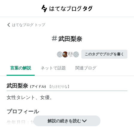
はてなブログ トップ
武田梨奈
このタグでブログを書く
言葉の解説
ネットで話題
関連ブログ
武田梨奈
(
アイドル
)
【
たけだりな
】
女性タレント、女優。
プロフィール
解説の続きを読む
生年月日：1991年6月15日
出身地：神奈川県出身