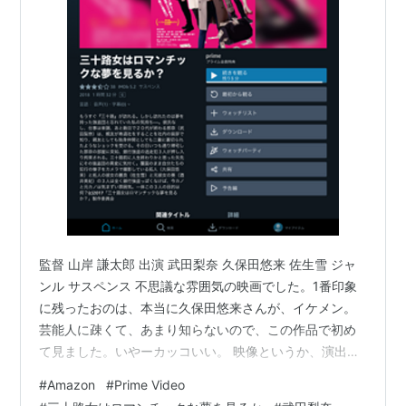
監督 山岸 謙太郎 出演 武田梨奈 久保田悠来 佐生雪 ジャ
ンル サスペンス 不思議な雰囲気の映画でした。1番印象
に残ったおのは、本当に久保田悠来さんが、イケメン。
芸能人に疎くて、あまり知らないので、この作品で初め
て見ました。いやーカッコいい。 映像というか、演出な
のか、途中急に真っ暗になっての場面が変わるところは
#
Amazon
#
Prime Video
少し驚きました。けど、最後のドンデン返しは、気にな