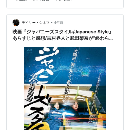
す。今回は、「吾輩は猫である！」が無料で見れる動画
サイトをまとめています。 一応、記事の最後に無料サイ
トへのリンクもまとめてますけど動画はほぼ確実に見つ
•
からないと思います。昔よりも違法アップロード動画の
デイリー・シネマ
4年前
取り締まりがずっと厳しくなってますからね。※私は時間
映画『ジャパニーズスタイル/Japanese Style』
をムダにするのが大嫌いなんで、動画配信サ…
あらすじと感想/吉村界人と武田梨奈が”終わらせ
る旅”に出る年の瀬ロードムービー