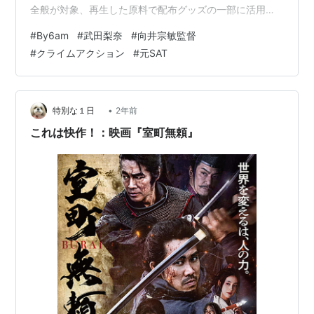
全般が対象、再生した原料で配布グッズの一部に活用す
る試み。 繊維も生まれ変わり、人間の能力も違う形で発
#
By6am
#
武田梨奈
#
向井宗敏監督
揮されたり。映画『By6am 夜が明ける前に（10月3日公
#
クライムアクション
#
元SAT
開）』をご紹介します。先日のラジオに向井宗敏監督が
登場。アメリカの映画祭で最優秀女優賞獲得経験もある
アクション俳優・武田梨奈を主演にと、温め続けた企
画。元SATが巨大犯罪組織に挑む物語。 夫と幼い娘と平
•
特別な１日
2年前
穏な日々を送る元特殊急襲部隊の長瀬…
これは快作！：映画『室町無頼』