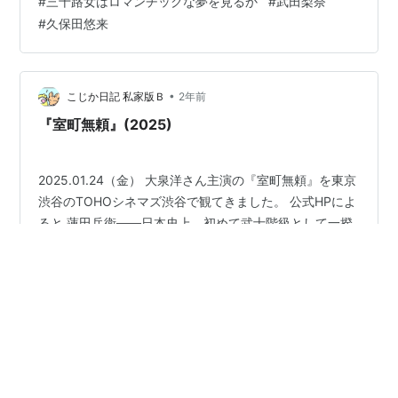
#
三十路女はロマンチックな夢を見るか
#
武田梨奈
っていたところも全部スッキリしたので見終わった後は
#
久保田悠来
サッパリいい気分でした。 ドンデン返しが好きな方にオ
ススメだと思います。僕も30代なので、タイトルが気に
なって見てみました。面白かったと思います。 リンク
•
こじか日記 私家版Ｂ
2年前
『室町無頼』(2025)