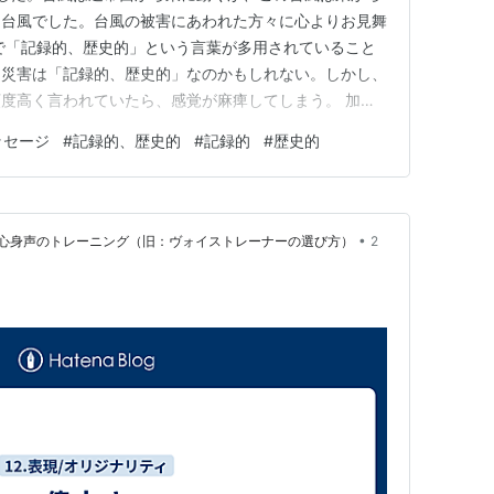
な台風でした。台風の被害にあわれた方々に心よりお見舞
で「記録的、歴史的」という言葉が多用されていること
た災害は「記録的、歴史的」なのかもしれない。しかし、
度高く言われていたら、感覚が麻痺してしまう。 加え
葉の差が良くわからない。報道では、使い分けをしている
ッセージ
#
記録的、歴史的
#
記録的
#
歴史的
ら「記録的」であり、記録に残るから「歴史的」とも言え
大きい感覚はあるけれど、ど…
•
心身声のトレーニング（旧：ヴォイストレーナーの選び方）
2