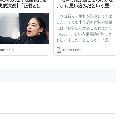
史的演説 | 「正義とは、
い」は思い込みだという歴史
ちが飲む水、吸う空気の
的実例
日本は長らく平和を謳歌してきま
」
した。そんな中で防衛体制の整備
には「戦争なんか起こるわけがな
いのに…」という懐疑論が常にと
もないました。どころか、「危機
がもし起ったら」と考えること自
urrier.jp
riabou.net
体が危険思想である、戦争が好き
な軍国主義者だ、という風に非難
された時代もありました。 とこ
ろが歴史的に見て「戦争なんか...