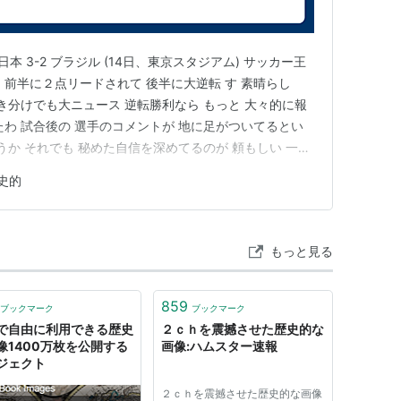
本 3-2 ブラジル (14日、東京スタジアム) サッカー王
前半に２点リードされて 後半に大逆転 す 素晴らし
き分けでも大ニュース 逆転勝利なら もっと 大々的に報
たわ 試合後の 選手のコメントが 地に足がついてるとい
うか それでも 秘めた自信を深めてるのが 頼もしい 一流
しい感情を うまくコントロールしていて 実に冷静で 関
史的
イわ
もっと見る
859
ブックマーク
ブックマーク
で自由に利用できる歴史
２ｃｈを震撼させた歴史的な
像1400万枚を公開する
画像:ハムスター速報
ジェクト
２ｃｈを震撼させた歴史的な画像