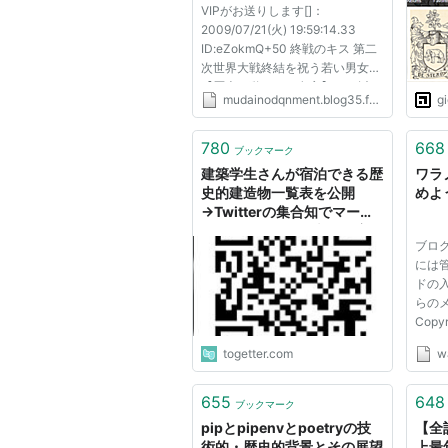
VIPがお送りします[]：
2009/07/21(火) 19:59:14.33
ID:eZokmQ+50 終戦のキス 第二
次世界大戦終結を祝う若い男女
【歴史を動かした名言】 2 ：以
mudainodqnment.blog35.fc2.com
g
下、名無しにかわりましてVIPが
お送りします[]：2009/07/21(火)
20:00:04.82 ID:JTW2OF5T0
780
668
ブックマーク
>>1 左のオッサンがブラジャーか
建築学生さんが宿泊できる歴
ワラ
ぶってるようにしか...
史的建造物一覧表を公開
め
→Twitterの集合知でマーク
されていなかった文化財宿泊
ブログ
地が集まったので紹介します
には
ドの
らの
Copyr
All Ri
togetter.com
w
655
648
ブックマーク
pipとpipenvとpoetryの技
【全
術的・歴史的背景とその展望
上最