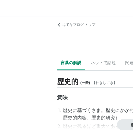
はてなブログ トップ
言葉の解説
ネットで話題
関
歴史的
(
一般
)
【
れきしてき
】
意味
歴史に基づくさま。歴史にかかわ
歴史的内容
、歴史的研究）
歴史に残るほど重大であるさま