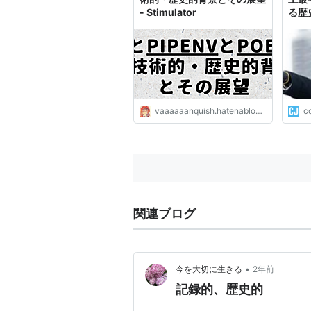
- Stimulator
る歴
私た
こと
vaaaaaanquish.hatenablog.com
co
関連ブログ
•
今を大切に生きる
2年前
記録的、歴史的