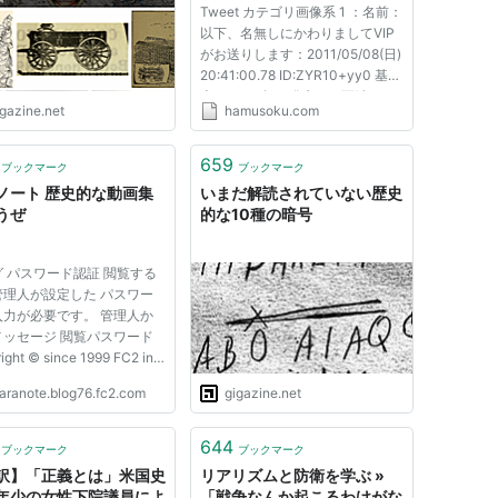
Tweet カテゴリ画像系 1 ：名前：
以下、名無しにかわりましてVIP
がお送りします：2011/05/08(日)
20:41:00.78 ID:ZYR10+yy0 基
本。2000年に発生した西鉄バス
igazine.net
hamusoku.com
ジャック事件の犯人が当時18歳の
ねらーだったことから ２ｃｈは
アングラの殻を突き破って一躍世
659
ブックマーク
ブックマーク
間の耳目を集めるサイトとなる
ノート 歴史的な動画集
いまだ解読されていない歴史
こ...
ようぜ
的な10種の暗号
 パスワード認証 閲覧する
管理人が設定した パスワー
入力が必要です。 管理人か
メッセージ 閲覧パスワード
ight © since 1999 FC2 inc.
ghts Reserved.
aranote.blog76.fc2.com
gigazine.net
644
ブックマーク
ブックマーク
訳】「正義とは」米国史
リアリズムと防衛を学ぶ »
年少の女性下院議員によ
「戦争なんか起こるわけがな