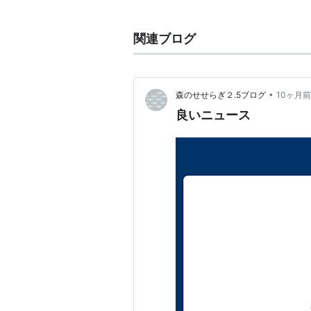
歴史的瞬間）
すでに過去のものとなっている
関連ブログ
俗）
その他用例
歴史的大敗
、
歴史的圧勝
、
歴史的復
•
森のせせらぎ２.5ブログ
10ヶ月前
良いニュース
関連用語
史的唯物論
と
史的観念論
、
歴史観
、
竄
、
歴史捏造