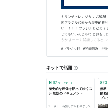
キリンチャレンジカップ2025 日
国ブラジル代表から歴史的勝利 
い！！！！ ブラジルとだと 引
じてもいいんじゃね とおもっ
うか よーーく 認識してるとい
のサッカー選手って 一時の嬉
#
ブラジル戦
#
逆転勝利
#
歴
心する。。。 一言でカッコイ
ネットで話題
1667
870
ブックマーク
歴史的な画像を貼ってゆくス
無料
レ 無題のドキュメント
的画
プロ
1 ：以下、名無しにかわりまして