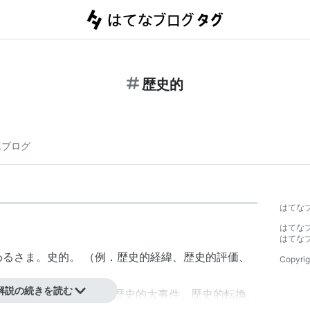
歴史的
連ブログ
はてな
はてな
はてな
るさま。史的。 （例．
歴史的経緯
、
歴史的評価
、
Copyrig
解説の続きを読む
。（例．
歴史的建造物
、歴史的大事件、歴史的転換、