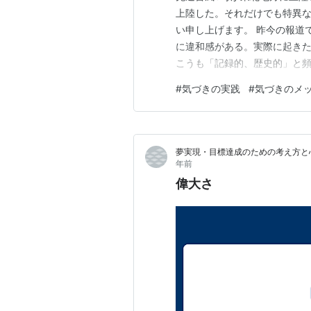
上陸した。それだけでも特異
い申し上げます。 昨今の報道
に違和感がある。実際に起き
こうも「記録的、歴史的」と頻
て「記録的」と「歴史的」言
#
気づきの実践
#
気づきのメ
のでしょうか。歴史に残るか
る。記録的よりも歴史的ほうが
夢実現・目標達成のための考え方と
年前
偉大さ