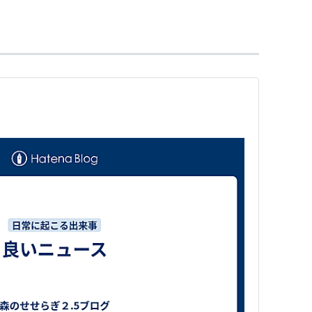
さま。（例．
歴史的仮名遣
、歴史的な存在、歴史的風
讐
歴史解釈
、
歴史認識
、
歴史修正
、
歴史歪曲
、
歴史改