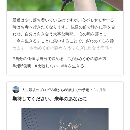
最近は少し落ち着いているのですが、心がモヤモヤする
時はお寺へ行きたくなります。 仏様の前で静かに手を合
わせ、自分と向き合う大事な時間。 心の垢を落とし、
「今を生きる」ことに集中することで、ざわめく心を静
めます。 ざわめく心の静め方 やすらぎに出合う毎日の習
慣 作者:桝野 俊明 清流出版 Amazon 誰かと比較するので
#
自分の価値は自分で決める
#
ざわめく心の静め方
はなく、自分の価値は自分で決める。 上手くいかないと
#
桝野俊明
#
比較しない
#
今を生きる
きは、「その方向じゃないよ」というサイン。 心と身体
の声に耳を傾けながら、穏やかな毎日が過ごせますよう
に。
•
人生最後のブログ66歳から88歳までの予定
8ヶ月前
期待してください。来年のあなたに