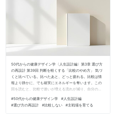
50代からの健康デザイン学〈人生設計編〉第3章 選び方
の再設計 第39回 判断を軽くする「比較のやめ方」 気づ
くと比べている。比べたあと、どっと疲れる。比較は情
報より静かに、でも確実にエネルギーを奪います。この
回を読むと、比較で迷いが増える流れが減り、自分の基
準で選びやすくなります。ポイントは、比較をやめる根
#
50代からの健康デザイン学
#
人生設計編
性ではなく、比較が起きにくい見方へ切り替えることで
#
選び方の再設計
#
比較しない
#
主戦場を育てる
す。 見たあとに、何も残らない 知人が言いました。
「SNSを見たあと、何もしてないのに疲れる」と。 情報