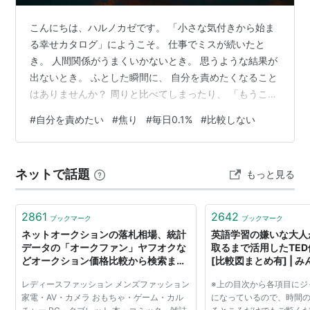
こんにちは、ハルノカゼです。 「小さな気付きから始ま
る幸せカタログ」にようこそ。 仕事でミスが続いたと
き。 人間関係がうまくいかないとき。 思うような結果が
出ないとき。 ふとした瞬間に、 自分を責めたくなること
はありませんか？ 周りと比べてしまったり、 「もうこの
年齢なのに」と焦ってしまったり。 そんな気持ちが重な
#
自分を責めたい
#
焦り
#
毎日0.1%
#
比較しない
ると、 どこかで立ち止まってしまうこともありますよ
ね。 今日は、 そんなときに思い出しておきたい、 いく
つかの視点について、 一緒に考えてみたいと思います。
ネットで話題
もっと見る
成長には、それぞれのペースがある 私たちはつい、 「も
っと早く進まなきゃ」と思ってしまいます。 ただ知って
おいてほしいのは、 …
2861
2642
ブックマーク
ブックマーク
ネットオークションの落札相場、統計
英語学習の嫌いな大人が
データの「オークファン」ヤフオクな
取るまで活用したTED
どオークション価格比較から検索ま
[比較図まとめ有] | 
で。オークションツール・無料出品テ
カギ
レディースファッション メンズファッション
※上の目次から各項目にジ
ンプレートも充実！
家電・AV・カメラ おもちゃ・ゲーム・カル
になっているので、時間