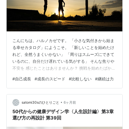
こんにちは、ハルノカゼです。 「小さな気付きから始ま
る幸せカタログ」にようこそ。 「新しいことを始めたけ
れど、全然うまくいかない」 「周りはスムーズにできて
いるのに、自分だけ遅れている気がする」 そんな焦りや
不安を 感じたことはありませんか？ 挑戦を始めたばかり
なのに、 もう結果を求めてしまう。 できない自分を責め
#
自己成長
#
成長のスピード
#
比較しない
#
継続は力
てしまう。 でも本当に、 新しいことは すぐにできるよ
うになるものなのでしょうか？ 今日は、 新しい挑戦がう
まくいかないのは “自然なこと”だというお話と、 成長の
•
スピードを他人と比べなくていい理由について、 お話し
satomi30sのひとりごと
6ヶ月前
したいと思います。 新しい挑戦は、赤ちゃんのハイハイ
50代からの健康デザイン学〈人生設計編〉第3章
から始まる 先月…
選び方の再設計 第39回