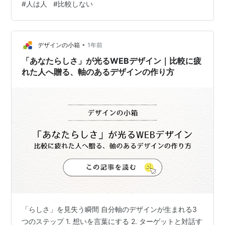
#
人は人
#
比較しない
任ある立場になったときなど、 羨ましい反面、嫉妬心を
抱いたこともあります。 でも、そのときに気づきまし
た。 焦っても仕方がないし、 妬んでもどうしようもない
•
ことだ、と。 他人と比べても、もやもやした気持ちは解
デザインの小箱
1年前
消されませんでした。 まずは自分は自分だと客観的に見
「あなたらしさ」が光るWEBデザイン｜比較に疲
て、まずは自分にできるこ…
れた人へ贈る、軸のあるデザインの作り方
「らしさ」を見失う瞬間 自分軸のデザインが生まれる3
つのステップ 1. 想いを言葉にする 2. ターゲットと対話す