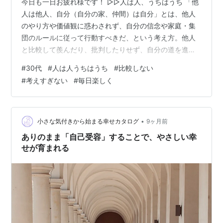
今日も一日お疲れ様です！ ▷▷人は人、うちはうち 「他
人は他人、自分（自分の家、仲間）は自分」とは、他人
のやり方や価値観に惑わされず、自分の信念や家庭・集
団のルールに従って行動すべきだ、という考え方。他人
と比較して羨んだり、批判したりせず、自分の道を進む
べきだという教えです（from ai) 小さい頃、自分はよく
#
30代
#
人は人うちはうち
#
比較しない
「●ちゃんの家はあるのに、なんでうちは買ってくれな
#
考えすぎない
#
毎日楽しく
いのー」とよく親に言っていました。その際に親からは
よく「人は人、うちはうち」と口酸っぱく言われていま
した。今思えば、あれは他人が羨ましいからどうしても
近づきたくておねだりしたくて自分は発言してたんです
•
小さな気付きから始まる幸せカタログ
9ヶ月前
よね 人間ないものねだりなので、他人…
ありのまま「自己受容」することで、やさしい幸
せが育まれる