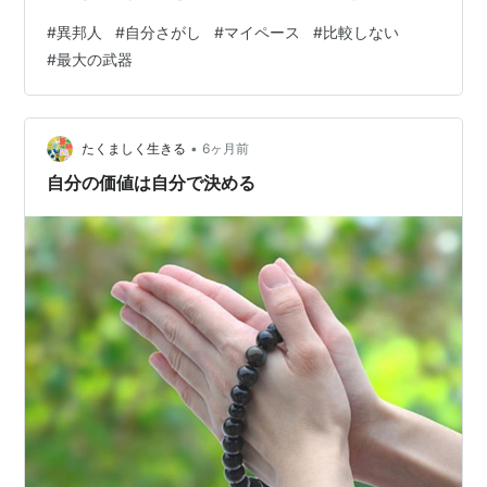
が、強みであることを 人と話してよく思うことだったり
#
異邦人
#
自分さがし
#
マイペース
#
比較しない
します。 ハンドメイドを進めながら、 今年は農業を学ぼ
#
最大の武器
うとしていますが、 まさに自給自足で、十分、、、、と
まではいきませんが。 自給自足で、老後の年金に依存し
ないで生活を目指して、、、、 なければ困る、年金か
ら、あったらいいなーという、生活を目指して 旧正月後
•
たくましく生きる
6ヶ月前
の自分を仮想化して作り出す…
自分の価値は自分で決める