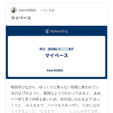
の過密（第17回）だけではなく、その中に比較が混ざっ
ていました。生活、体型、仕事、家族。自分の現実と、
•
from KOREA
6ヶ月前
他人の切り取り。比較は、役に立つと…
マイペース
毎回学びながら、ゆっくりと焦らない性格に救われてい
るのは ITのように、複雑なようでわかってみると、 ああ
ーー何て言う内容も多いため、自分流にわかるまで ゆっ
くりと、 みえるまで、ペースを人比べずに、ためしなが
らできるように、 なるまで、、、、 じぶんを待てる所