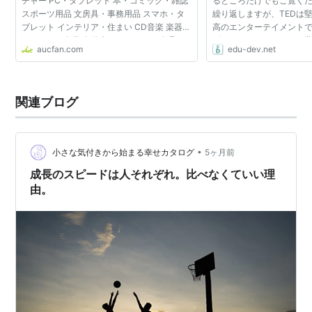
チャー PC・タブレット 本・コミック・雑誌
るところだけでもご覧くだ
スポーツ用品 文房具・事務用品 スマホ・タ
繰り返しますが、TEDは
ブレット インテリア・住まい CD音楽 楽器
高のエンターテイメントで
チケット・金券 自動車・オートバイ 食品 ソ
3行でまとめると、 １．
aucfan.com
edu-dev.net
フトドリンク・お酒 健康・ヘルスケア ベビ
るリーダー＆スペシャリス
ー用品 ペット ...
に磨かれた最高の...
関連ブログ
•
小さな気付きから始まる幸せカタログ
5ヶ月前
成長のスピードは人それぞれ。比べなくていい理
由。