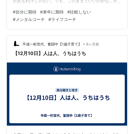
があるわけじゃない。でも、このままでいいのかな…そ
んな小さなモヤモヤを、心のどこかに抱えたまま過ごし
#
自分に期待
#
来年に期待
#
比較しない
ている。 そんなあなたに、今日はこの言葉を贈りたいん
#
メンタルコーチ
#
ライフコーチ
です。 「期待してください。来年のあなたに」 今のあな
たは、完璧じゃないかもしれません。自信も、十分とは
言えないかもしれない。 でも――ここまで生きてきたあ
なたは、ちゃんと乗り越えてきました。 うまくいかなか
•
平成一桁世代、奮闘中【1歳子育て】
8ヶ月前
った日も、泣きたくなった夜も、誰に…
【12月10日】人は人、うちはうち