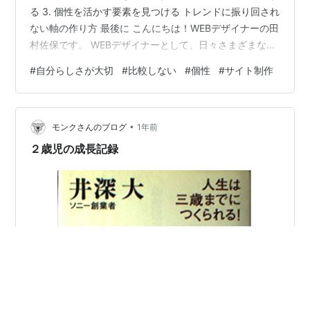
る 3. 個性を活かす要素を見つける トレンドに振り回され
ない軸の作り方 最後に こんにちは！WEBデザイナーの田
村佐保です。 WEBデザイナーとして、日々さまざまな方
のサイト制作をお手伝いしています。 SNSを開けば、目
#
自分らしさが大切
#
比較しない
#
個性
#
サイト制作
を引くデザインがずらり。 「このサイト、すごくおしゃ
れ」「うちももっとモダンにしなきゃ」と、ついつい他
と比べてしまいませんか？ でも、ちょっと立ち止まって
•
みてください。 本当に大切なのは「流行りのデザイン」
モンクさんのブログ
1年前
でしょうか？ おしゃれなサイトと比べてしまうことも
２歳児の成長記録
「らし…