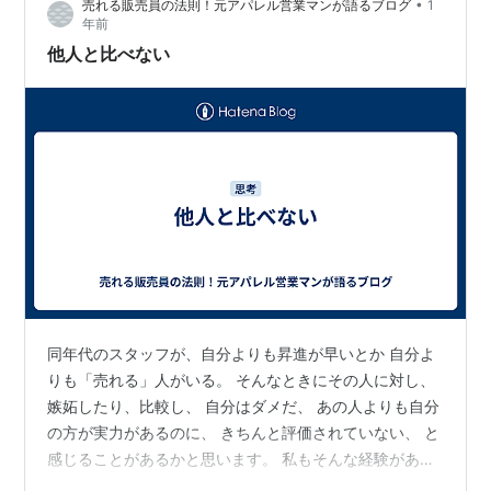
•
売れる販売員の法則！元アパレル営業マンが語るブログ
1
し、幸せを感じやすくしてくれる第一歩なのです。 今日
年前
は、ありのままの自分を受け入れることが どう心の豊か
他人と比べない
さにつながるのか。 そんな「…
同年代のスタッフが、自分よりも昇進が早いとか 自分よ
りも「売れる」人がいる。 そんなときにその人に対し、
嫉妬したり、比較し、 自分はダメだ、 あの人よりも自分
の方が実力があるのに、 きちんと評価されていない、 と
感じることがあるかと思います。 私もそんな経験があり
ました。 自分よりも年下や同年齢の人が、自分よりも責