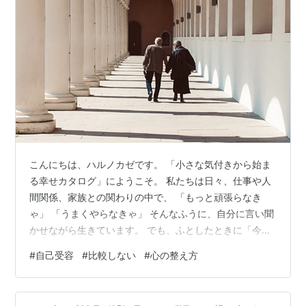
こんにちは、ハルノカゼです。 「小さな気付きから始ま
る幸せカタログ」にようこそ。 私たちは日々、仕事や人
間関係、家族との関わりの中で、 「もっと頑張らなき
ゃ」 「うまくやらなきゃ」 そんなふうに、自分に言い聞
かせながら生きています。 でも、ふとしたときに「今の
ままでいいのかな」と 心が少し疲れてしまうことはあり
#
自己受容
#
比較しない
#
心の整え方
ませんか？ そんなときこそ思い出したいのが、“自己受
容”という考え方。 できない自分も、不器用な自分も、ち
ゃんと抱きしめてあげること。 それが、心を穏やかに